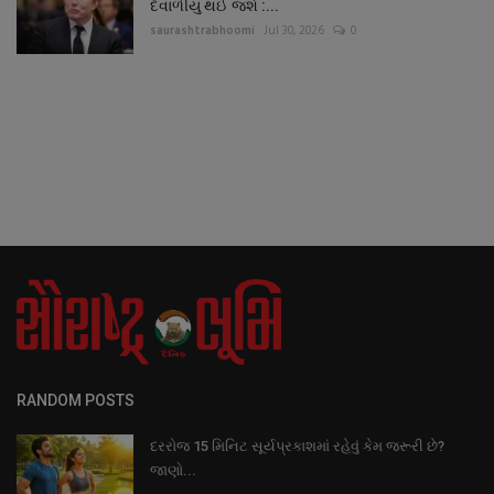
દેવાળીયુ થઈ જશે :...
saurashtrabhoomi
Jul 30, 2026
0
RANDOM POSTS
દરરોજ 15 મિનિટ સૂર્યપ્રકાશમાં રહેવું કેમ જરૂરી છે?
જાણો...