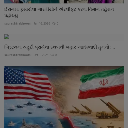
ઈરાનમાં ફસાયેલા ભારતીયોને એરલીફટ કરવા વિમાન તહેરાન
પહોંચ્યુ
saurashtrabhoomi
Jan 16, 2026
0
બ્રિટનમાં યહુદી પ્રાર્થના સ્થળની બહાર આતંકવાદી હુમલો :...
saurashtrabhoomi
Oct 3, 2025
0