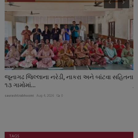
ીં
જૂનાગઢ જિલ્લાના નરેડી, નાકરા અને બાંટવા સહિતના
ઉ
૧૩ ગામોમાં...
દુ
saurashtrabhoomi
Aug 4, 2026
0
sa
TAGS