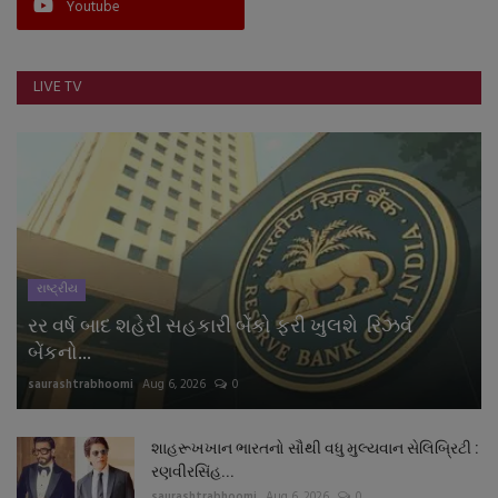
Youtube
LIVE TV
રાષ્ટ્રીય
રર વર્ષ બાદ શહેરી સહકારી બેંકો ફરી ખુલશે રિઝર્વ
બેંકનો...
saurashtrabhoomi
Aug 6, 2026
0
શાહરૂખખાન ભારતનો સૌથી વધુ મુલ્યવાન સેલિબ્રિટી :
રણવીરસિંહ...
saurashtrabhoomi
Aug 6, 2026
0