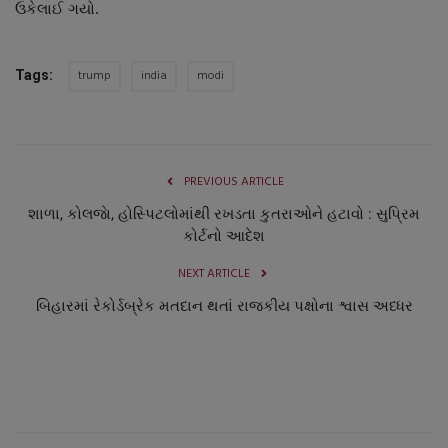
ઉકેલાઈ ગયો.
trump
india
modi
Tags:
PREVIOUS ARTICLE
શાળા, કોલજાે, હોસ્પિટલોમાંથી રખડતા કુતરાઓને હટાવો : સુપ્રિમ
કોર્ટનો આદેશ
NEXT ARTICLE
બિહારમાં રેકોર્ડબ્રેક મતદાન થતાં રાજકીય પક્ષોના શ્વાસ અધ્ધર