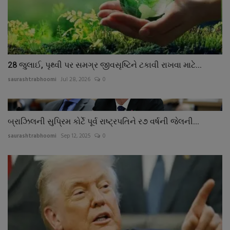
28 જુલાઈ, પૃથ્વી પર સમગ્ર જીવસૃષ્ટિને ટકાવી રાખવા માટે...
saurashtrabhoomi
Jul 28, 2026
0
બ્રાઝિલની સુપ્રિમ કોર્ટે પૂર્વ રાષ્ટ્રપતિને ર૭ વર્ષની જેલની...
saurashtrabhoomi
Sep 12, 2025
0