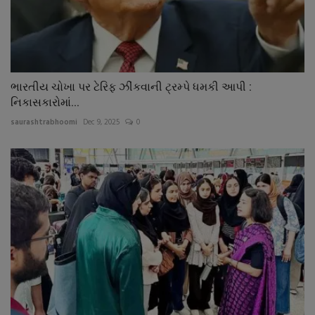
ભારતીય ચોખા પર ટેરિફ ઝીંકવાની ટ્રમ્પે ધમકી આપી :
નિકાસકારોમાં...
saurashtrabhoomi
Dec 9, 2025
0