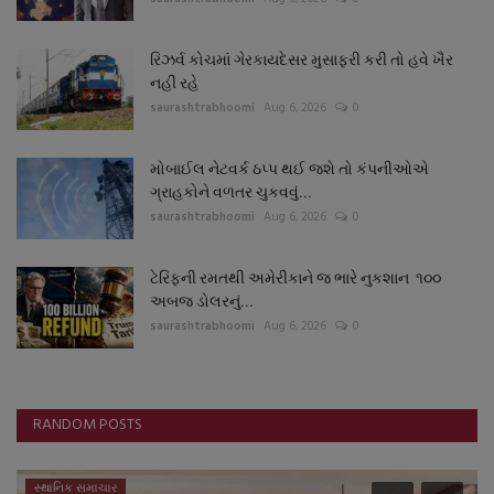
રિઝર્વ કોચમાં ગેરકાયદેસર મુસાફરી કરી તો હવે ખૈર
નહીં રહે
saurashtrabhoomi
Aug 6, 2026
0
મોબાઈલ નેટવર્ક ઠપ્પ થઈ જશે તો કંપનીઓએ
ગ્રાહકોને વળતર ચુકવવું...
saurashtrabhoomi
Aug 6, 2026
0
ટેરિફની રમતથી અમેરીકાને જ ભારે નુકશાન ૧૦૦
અબજ ડોલરનું...
saurashtrabhoomi
Aug 6, 2026
0
RANDOM POSTS
સ્થાનિક સમાચાર