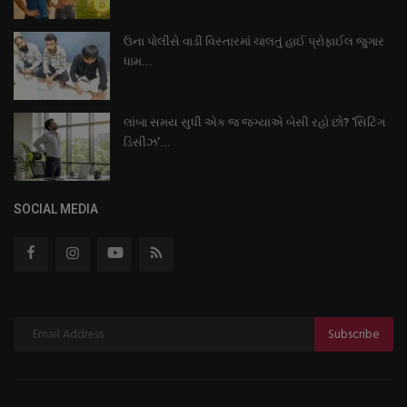
ઉના પોલીસે વાડી વિસ્તારમાં ચાલતું હાઈ પ્રોફાઈલ જુગાર
ધામ...
લાંબા સમય સુધી એક જ જગ્યાએ બેસી રહો છો? ‘સિટિંગ
ડિસીઝ’...
SOCIAL MEDIA
Subscribe