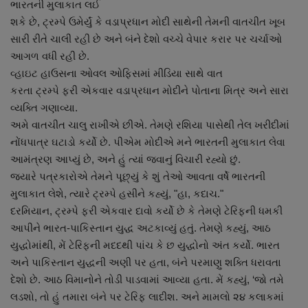
ભારતની મુલાકાત લઈ
નાણાંકીય સમાચાર
શકે છે, ટ્રમ્પે ઉમેર્યું કે વડાપ્રધાન મોદી સાથેની તેમની વાતચીત ખૂબ
સારી રીતે ચાલી રહી છે અને બંને દેશો વચ્ચે વેપાર કરાર પર ચર્ચાઓ
સ્થાનિક સમાચાર
આગળ વધી રહી છે.
વ્હાઇટ હાઉસના ઓવલ ઓફિસમાં મીડિયા સાથે વાત
સ્પોર્ટ્સ
કરતા ટ્રમ્પે ફરી એકવાર વડાપ્રધાન મોદીને પોતાના મિત્ર અને સારા
વ્યક્તિ ગણાવ્યા.
રાશિફળ
અમે વાતચીત ચાલુ રાખીએ છીએ. તેમણે રશિયા પાસેથી તેલ ખરીદીમાં
નોંધપાત્ર ઘટાડો કર્યો છે. પીએમ મોદીએ મને ભારતની મુલાકાત લેવા
ગુનાખોરી
આમંત્રણ આપ્યું છે, અને હું ત્યાં જવાનું વિચારી રહ્યો છું.
જ્યારે પત્રકારોએ તેમને પૂછ્યું કે શું તેઓ આવતા વર્ષે ભારતની
બોલિવૂડ
મુલાકાત લેશે, ત્યારે ટ્રમ્પે હસીને કહ્યું, "હા, કદાચ."
દરમિયાન, ટ્રમ્પે ફરી એકવાર દાવો કર્યો છે કે તેમણે ટેરિફની ધમકી
સ્વાસ્થ્ય
આપીને ભારત-પાકિસ્તાન યુદ્ધ અટકાવ્યું હતું. તેમણે કહ્યું, આઠ
યુદ્ધોમાંથી, મેં ટેરિફની મદદથી પાંચ કે છ યુદ્ધોનો અંત કર્યો. ભારત
અને પાકિસ્તાન યુદ્ધની અણી પર હતા, બંને પરમાણુ શક્તિ ધરાવતા
દેશો છે. આઠ વિમાનોને તોડી પાડવામાં આવ્યા હતા. મેં કહ્યું, ‘જો તમે
લડશો, તો હું તમારા બંને પર ટેરિફ લાદીશ. અને મામલો ૨૪ કલાકમાં