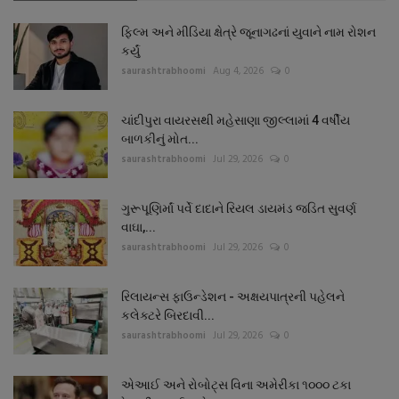
ફિલ્મ અને મીડિયા ક્ષેત્રે જૂનાગઢનાં યુવાને નામ રોશન
કર્યું
saurashtrabhoomi
Aug 4, 2026
0
ચાંદીપુરા વાયરસથી મહેસાણા જીલ્લામાં 4 વર્ષીય
બાળકીનું મોત...
saurashtrabhoomi
Jul 29, 2026
0
ગુરૂપૂણિર્માં પર્વે દાદાને રિયલ ડાયમંડ જડિત સુવર્ણ
વાઘા,...
saurashtrabhoomi
Jul 29, 2026
0
રિલાયન્સ ફાઉન્ડેશન - અક્ષયપાત્રની પહેલને
કલેક્ટરે બિરદાવી...
saurashtrabhoomi
Jul 29, 2026
0
એઆઈ અને રોબોટ્સ વિના અમેરીકા ૧૦૦૦ ટકા