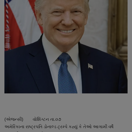
About Author
Contact
Dipotsav Special
આંતરરાષ્ટ્રીય
રાષ્ટ્રીય
ગુજરાત
જુનાગઢ
Support US
(એજન્સી) વોશિંગ્ટન તા.૦૭
બજારના સમાચાર
અમેરિકાના રાષ્ટ્રપતિ ડોનાલ્ડ ટ્રમ્પે કહ્યું કે તેઓ આગામી વર્ષે