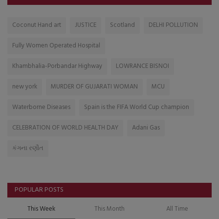
Coconut Hand art
JUSTICE
Scotland
DELHI POLLUTION
Fully Women Operated Hospital
Khambhalia-Porbandar Highway
LOWRANCE BISNOI
new york
MURDER OF GUJARATI WOMAN
MCU
Waterborne Diseases
Spain is the FIFA World Cup champion
CELEBRATION OF WORLD HEALTH DAY
Adani Gas
કંગના રણૌત
POPULAR POSTS
This Week
This Month
All Time