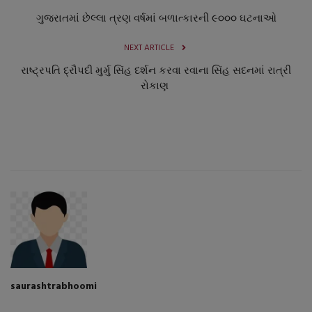
ગુજરાતમાં છેલ્લા ત્રણ વર્ષમાં બળાત્કારની ૯૦૦૦ ઘટનાઓ
NEXT ARTICLE
રાષ્ટ્રપતિ દ્રૌપદી મુર્મુ સિંહ દર્શન કરવા રવાના સિંહ સદનમાં રાત્રી
રોકાણ
saurashtrabhoomi