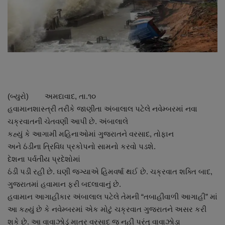
About Author
Contact
Dipotsav Special
આંતરરાષ્ટ્રીય
(બ્યુરો) અમદાવાદ, તા.૧૦
રાષ્ટ્રીય
હવામાનશાસ્ત્રી તરીકે જાણીતા અંબાલાલ પટેલે નવેમ્બરમાં નવા
ચક્રવાતની ચેતવણી આપી છે. અંબાલાલે
ગુજરાત
કહ્યું કે આગામી મહિનાઓમાં ગુજરાતને વરસાદ, તોફાન
અને ઠંડીના ત્રિવિધ પ્રકોપનો સામનો કરવો પડશે.
જુનાગઢ
દેશના પર્વતીય પ્રદેશોમાં
ઠંડી પડી રહી છે. ઘણી જગ્યાએ હિમવર્ષા થઈ છે. ચક્રવાત શક્તિ બાદ,
ગુજરાતમાં હવામાન ફરી બદલાવાનું છે.
Support US
હવામાન આગાહીકાર અંબાલાલ પટેલે તેમની “તબાહીવાળી આગાહી” માં
આ કહ્યું છે કે નવેમ્બરમાં એક મોટું ચક્રવાત ગુજરાતને અસર કરી
બજારના સમાચાર
શકે છે. આ વાવાઝોડું માત્ર વરસાદ જ નહીં પરંતુ વાવાઝોડા