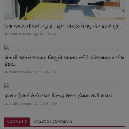
ઉના નગરપાલીકાની ચૂંટણી પહેલા કોંગ્રેસને વધુ એક ફટકો પૂર્વ...
saurashtrabhoomi
Apr 16, 2026
0
પોતાની જાતને ભગવાન વિષ્ણુનો અવતાર તરીકે ઓળખાવનાર રમેશ
ફેફરે...
saurashtrabhoomi
Sep 23, 2025
0
પુખ્ત મહિલાને તેની ઇચ્છા વિરૂદ્ધ શેલ્ટર હોમમાં રાખી શકાય...
saurashtrabhoomi
Oct 1, 2025
0
COMMENTS
FACEBOOK COMMENTS