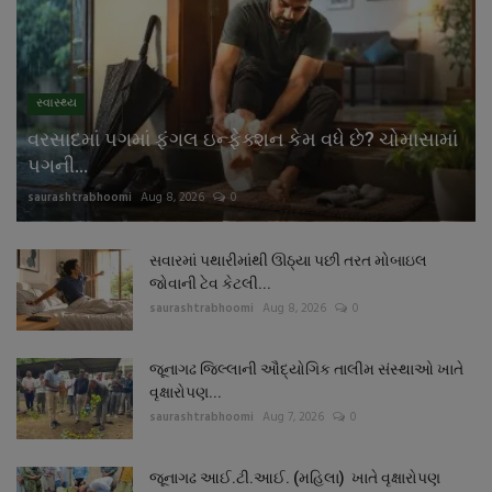
સ્વાસ્થ્ય
વરસાદમાં પગમાં ફંગલ ઇન્ફેક્શન કેમ વધે છે? ચોમાસામાં
પગની...
saurashtrabhoomi
Aug 8, 2026
0
સવારમાં પથારીમાંથી ઊઠ્યા પછી તરત મોબાઇલ
જોવાની ટેવ કેટલી...
saurashtrabhoomi
Aug 8, 2026
0
જૂનાગઢ જિલ્લાની ઔદ્યોગિક તાલીમ સંસ્થાઓ ખાતે
વૃક્ષારોપણ...
saurashtrabhoomi
Aug 7, 2026
0
જૂનાગઢ આઈ.ટી.આઈ. (મહિલા) ખાતે વૃક્ષારોપણ