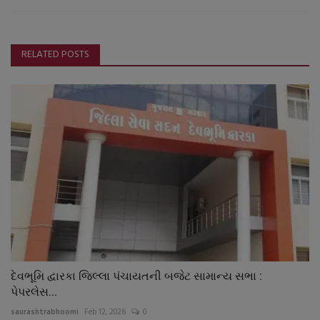
RELATED POSTS
દેવભૂમિ દ્વારકા જિલ્લા પંચાયતની બજેટ સામાન્ય સભા :
પેપરલેસ...
saurashtrabhoomi
Feb 12, 2026
0