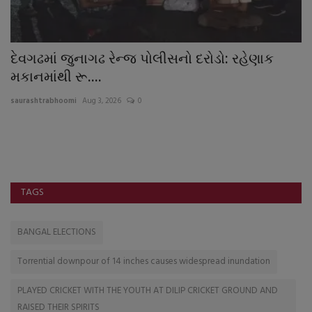
દેવગઢમાં જુનાગઢ રેન્જ પોલીસનો દરોડો: રહેણાક
ડ
મકાનમાંથી રૂ....
કો
saurashtrabhoomi
Aug 3, 2026
0
sa
ના
સો
TAGS
BANGAL ELECTIONS
Torrential downpour of 14 inches causes widespread inundation
PLAYED CRICKET WITH THE YOUTH AT DILIP CRICKET GROUND AND
RAISED THEIR SPIRITS