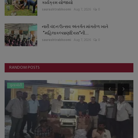
કાર્યક્રમ યોજાયો
saurashtrabhoomi
Aug 7, 2026
0
નારી વંદન ઉત્સવ અંતર્ગત માંગરોળ ખાતે
“મહિલાકલ્યાણદિવસ”ની...
saurashtrabhoomi
Aug 7, 2026
0
RANDOM POSTS
ગુનાખોરી