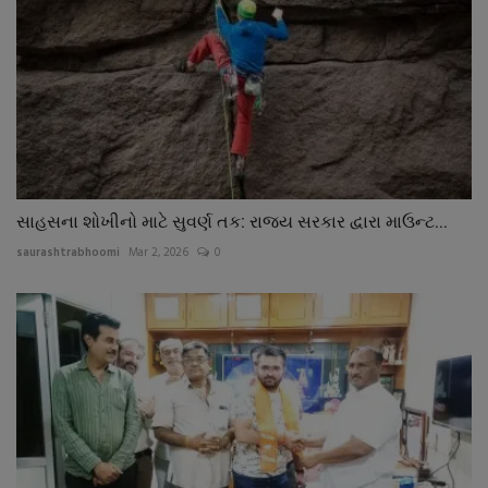
સાહસના શોખીનો માટે સુવર્ણ તક: રાજ્ય સરકાર દ્વારા માઉન્ટ...
saurashtrabhoomi
Mar 2, 2026
0