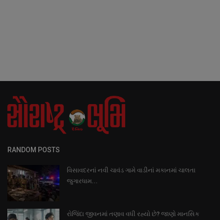
RANDOM POSTS
વિસાવદરનાં નવી ચાવંડ ગામે વાડીનાં મકાનમાં ચાલતા
જુગારધામ...
રોજિંદા જીવનમાં તણાવ વધી રહ્યો છે? જાણો માનસિક