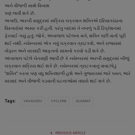
અને વીજળી સાથે વિનાશ
નાણાંકીય સમાચાર
પણ લાવી શકે છે.
અગાઉ, અરબી સમુદ્રમાં સક્રિય ચક્રવાત શક્તિએ દરિયાકાંઠાના
સ્થાનિક સમાચાર
વિસ્તારોમાં અસર કરી હતી. પરંતુ બાદમાં તે નબળું પડી ડિપ્રેશનમાં
ફેરવાઈ ગયું હતું. જોકે, અંબાલાલ પટેલના મતે, શક્તિ પછી વાર્તા પૂરી
સ્પોર્ટ્સ
થઈ નથી. નવેમ્બરમાં એક નવું ચક્રવાત ત્રાટકશે, અને રાજ્યમાં
તોફાન અને વરસાદી આફતનો સામનો કરવો પડી શકે છે.
રાશિફળ
અંબાલાલ પટેલે ચેતવણી આપી છે કે નવેમ્બરમાં અરબી સમુદ્રમાં બીજું
ચક્રવાત સક્રિય થઈ શકે છે. નવેમ્બરમાં ત્રાટકવાનું વાવાઝોડું
ગુનાખોરી
"શક્તિ” કરતા પણ વધુ શક્તિશાળી હશે અને ગુજરાતમાં ભારે પવન, ભારે
વરસાદ અને વીજળી પડવાની ઘટનાઓમાં વધારો થઈ શકે છે.
બોલિવૂડ
સ્વાસ્થ્ય
VAVAJODU
CYCLONE
GUJARAT
Tags:
PREVIOUS ARTICLE