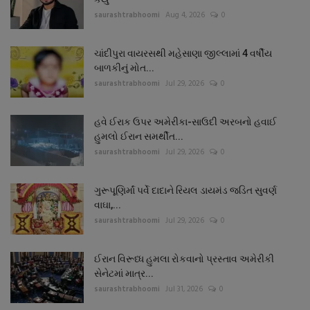
saurashtrabhoomi
Aug 4, 2026
0
ચાંદીપુરા વાયરસથી મહેસાણા જીલ્લામાં 4 વર્ષીય
બાળકીનું મોત...
saurashtrabhoomi
Jul 29, 2026
0
હવે ઈરાક ઉપર અમેરીકા-સાઉદી અરબનો હવાઈ
હુમલો ઈરાન સમર્થીત...
saurashtrabhoomi
Jul 29, 2026
0
ગુરૂપૂણિર્માં પર્વે દાદાને રિયલ ડાયમંડ જડિત સુવર્ણ
વાઘા,...
saurashtrabhoomi
Jul 29, 2026
0
ઈરાન વિરૂધ્ધ હુમલા રોકવાનો પ્રસ્તાવ અમેરીકી
સેનેટમાં માત્ર...
saurashtrabhoomi
Jul 31, 2026
0