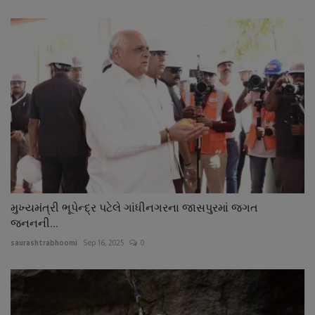
મુખ્યમંત્રી ભૂપેન્દ્ર પટેલે ગાંધીનગરના જાસપુરમાં જગત
જનનની...
saurashtrabhoomi
Sep 16, 2025
0