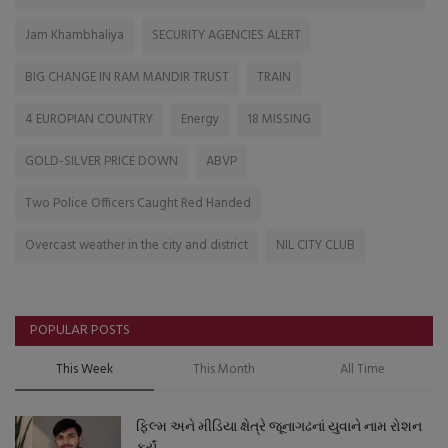
Jam Khambhaliya
SECURITY AGENCIES ALERT
BIG CHANGE IN RAM MANDIR TRUST
TRAIN
4 EUROPIAN COUNTRY
Energy
18 MISSING
GOLD-SILVER PRICE DOWN
ABVP
Two Police Officers Caught Red Handed
Overcast weather in the city and district
NIL CITY CLUB
POPULAR POSTS
This Week
This Month
All Time
ફિલ્મ અને મીડિયા ક્ષેત્રે જૂનાગઢનાં યુવાને નામ રોશન
કર્યું