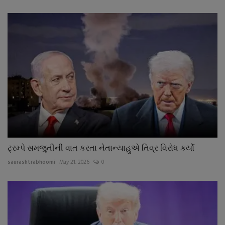
ટ્રમ્પે સમજુતીની વાત કરતા નેતાન્યાહુએ તિવ્ર વિરોધ કર્યો
saurashtrabhoomi
May 21, 2026
0