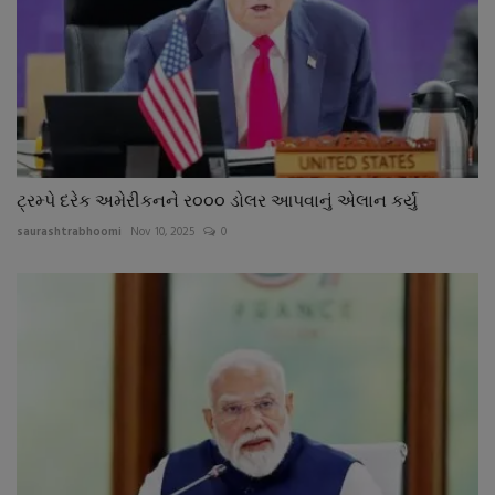
ટ્રમ્પે દરેક અમેરીકનને ર૦૦૦ ડોલર આપવાનું એલાન કર્યું
saurashtrabhoomi
Nov 10, 2025
0