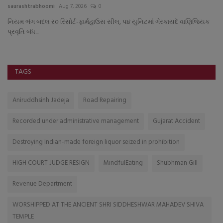
saurashtrabhoomi
Aug 7, 2026
0
sa
નિયમ ભંગ બદલ ર૦ રિસોર્ટ-ફાર્મહાઉસ સીલ, પ૪ યુનિટમાં ગેરકાયદે વાણિજ્યિક
જૂ
પ્રવૃતિ બંધ...
તળ
TAGS
Aniruddhsinh Jadeja
Road Repairing
Recorded under administrative management
Gujarat Accident
Destroying Indian-made foreign liquor seized in prohibition
HIGH COURT JUDGE RESIGN
MindfulEating
Shubhman Gill
Revenue Department
WORSHIPPED AT THE ANCIENT SHRI SIDDHESHWAR MAHADEV SHIVA
TEMPLE