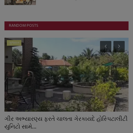
RANDOM POSTS
ગુજરાત
ા
ગીર અભ્યારણ્ય ફરતે ચાલતા ગેરકાયદે હોસ્પિટાલીટી
જ
યુનિટો સામે...
વ