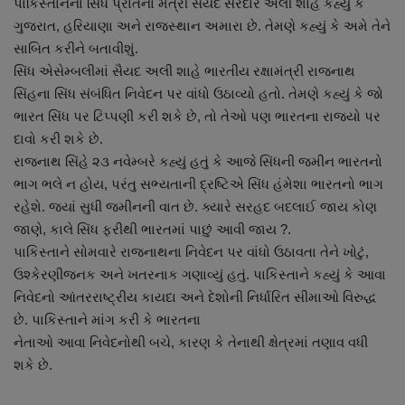
પાકિસ્તાનના સિંધ પ્રાંતના મંત્રી સૈયદ સરદાર અલી શાહે કહ્યું કે
નાણાંકીય સમાચાર
ગુજરાત, હરિયાણા અને રાજસ્થાન અમારા છે. તેમણે કહ્યું કે અમે તેને
સાબિત કરીને બતાવીશું.
સ્થાનિક સમાચાર
સિંધ એસેમ્બલીમાં સૈયદ અલી શાહે ભારતીય રક્ષામંત્રી રાજનાથ
સિંહના સિંધ સંબંધિત નિવેદન પર વાંધો ઉઠાવ્યો હતો. તેમણે કહ્યું કે જો
સ્પોર્ટ્સ
ભારત સિંધ પર ટિપ્પણી કરી શકે છે, તો તેઓ પણ ભારતના રાજ્યો પર
દાવો કરી શકે છે.
રાશિફળ
રાજનાથ સિંહે ૨૩ નવેમ્બરે કહ્યું હતું કે આજે સિંધની જમીન ભારતનો
ભાગ ભલે ન હોય, પરંતુ સભ્યતાની દ્રષ્ટિએ સિંધ હંમેશા ભારતનો ભાગ
ગુનાખોરી
રહેશે. જ્યાં સુધી જમીનની વાત છે. ક્યારે સરહદ બદલાઈ જાય કોણ
જાણે, કાલે સિંધ ફરીથી ભારતમાં પાછું આવી જાય ?.
બોલિવૂડ
પાકિસ્તાને સોમવારે રાજનાથના નિવેદન પર વાંધો ઉઠાવતા તેને ખોટું,
ઉશ્કેરણીજનક અને ખતરનાક ગણાવ્યું હતું. પાકિસ્તાને કહ્યું કે આવા
સ્વાસ્થ્ય
નિવેદનો આંતરરાષ્ટ્રીય કાયદા અને દેશોની નિર્ધારિત સીમાઓ વિરુદ્ધ
છે. પાકિસ્તાને માંગ કરી કે ભારતના
નેતાઓ આવા નિવેદનોથી બચે, કારણ કે તેનાથી ક્ષેત્રમાં તણાવ વધી
શકે છે.