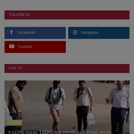
FOLLOW US
Facebook
Instagram
Youtube
LIVE TV
ગુજરાત
કચ્છના રણમાં 100થી વધુ માનવ હાડપિંજરો મળ્યા,