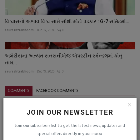
વિશ્વાસનો અભાવ વિશ્વ સામે સૌથી મોટો પડકાર : G-7 સમિટમાં...
saurashtrabhoomi
Jun 17, 2026
0
અમેરીકાના અત્યંત સનસનીખેજ એપસ્ટીન સ્કેન્ડલમાં કોનું
નામ...
saurashtrabhoomi
Dec 19, 2025
0
COMMENTS
FACEBOOK COMMENTS
Name
JOIN OUR NEWSLETTER
Join our subscribers list to get the latest news, updates and
Email
special offers directly in your inbox