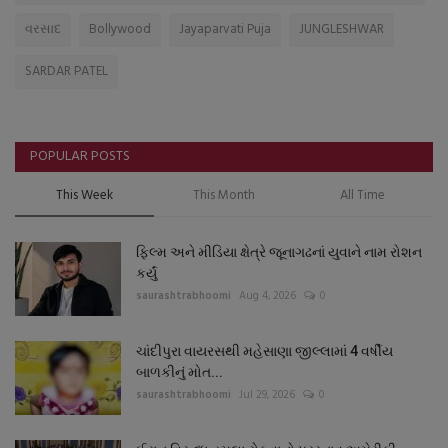
વરસાદ
Bollywood
Jayaparvati Puja
JUNGLESHWAR
SARDAR PATEL
POPULAR POSTS
This Week
This Month
All Time
ફિલ્મ અને મીડિયા ક્ષેત્રે જૂનાગઢનાં યુવાને નામ રોશન
કર્યું
saurashtrabhoomi
Aug 4, 2026
0
ચાંદીપુરા વાયરસથી મહેસાણા જીલ્લામાં 4 વર્ષીય
બાળકીનું મોત...
saurashtrabhoomi
Jul 29, 2026
0