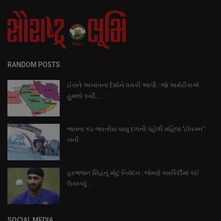
RANDOM POSTS
ઈરાને અખાતના દેશોને ધમકી આપી : જાે અમેરીકાએ
હુમલો કર્યો...
ભાવના કંઠ ભારતીય વાયુ દળની પહેલી મહિલા ‘ટોપગન‘
બની
હરભજન સિંહનું મોટું નિવેદન : જેમણે કારકિર્દીમાં કંઈ
ઉકાળ્યું...
SOCIAL MEDIA