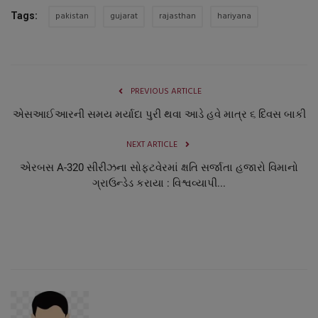
pakistan
gujarat
rajasthan
hariyana
Tags:
PREVIOUS ARTICLE
એસઆઈઆરની સમય મર્યાદા પુરી થવા આડે હવે માત્ર ૬ દિવસ બાકી
NEXT ARTICLE
એરબસ A-320 સીરીઝના સોફટવેરમાં ક્ષતિ સર્જાતા હજારો વિમાનો
ગ્રાઉન્ડેડ કરાયા : વિશ્વવ્યાપી...