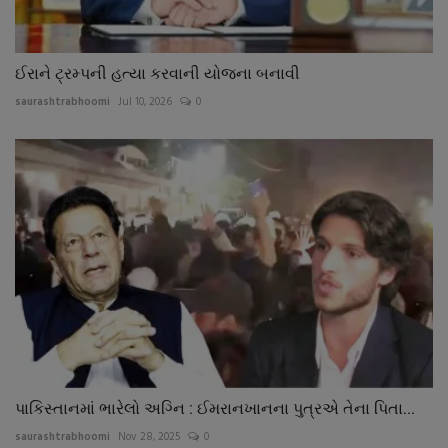
ઈરાને ટ્રમ્પની હત્યા કરવાની યોજના બનાવી
saurashtrabhoomi
Jul 10, 2026
0
પાકિસ્તાનમાં ભારેલો અગ્નિ : ઈમરાનખાનના પુત્રએ તેના પિતા...
saurashtrabhoomi
Nov 28, 2025
0