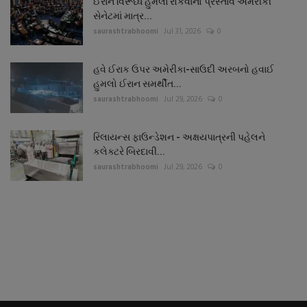
ઈરાન વિરૂધ્ધ હુમલા રોકવાનો પ્રસ્તાવ અમેરીકી
સેનેટમાં માત્ર...
saurashtrabhoomi
Jul 31, 2026
0
હવે ઈરાક ઉપર અમેરીકા-સાઉદી અરબનો હવાઈ
હુમલો ઈરાન સમર્થીત...
saurashtrabhoomi
Jul 29, 2026
0
રિલાયન્સ ફાઉન્ડેશન - અક્ષયપાત્રની પહેલને
કલેક્ટરે બિરદાવી...
saurashtrabhoomi
Jul 29, 2026
0