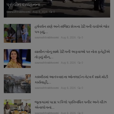
પ્રાચીન વસાહતના...
saurashtrabhoomi
Aug 8, 2026
0
હર્ષવર્ધન રાણે અને સંજિદા શેખના ડેટિંગની ચર્ચાએ જોર
પકડ્યું,...
saurashtrabhoomi
Aug 8, 2026
0
યાસીન બોનૂ સાથે ડેટિંગની અફવાઓ પર નોરા ફતેહીએ
તોડ્યું મૌન,...
saurashtrabhoomi
Aug 8, 2026
0
કાશ્મીરમાં આતંકવાદના ઓનલાઈન નેટવર્ક સામે મોટી
કાર્યવાહી,...
saurashtrabhoomi
Aug 8, 2026
0
જૂનાગઢમાં ૫૮૪.૫ કિલો પ્રતિબંધિત પનીર અને ચીઝ
એનાલોગનાં...
saurashtrabhoomi
Aug 8, 2026
0