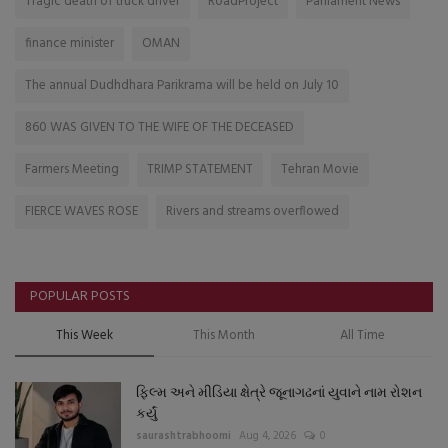
Tragic death of truck driver
RoadProject
Parliament News
finance minister
OMAN
The annual Dudhdhara Parikrama will be held on July 10
860 WAS GIVEN TO THE WIFE OF THE DECEASED
Farmers Meeting
TRIMP STATEMENT
Tehran Movie
FIERCE WAVES ROSE
Rivers and streams overflowed
POPULAR POSTS
This Week
This Month
All Time
ફિલ્મ અને મીડિયા ક્ષેત્રે જૂનાગઢનાં યુવાને નામ રોશન
કર્યું
saurashtrabhoomi
Aug 4, 2026
0