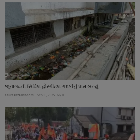
જૂનાગઢની સિવિલ હોસ્પીટલ ગંદકીનું ધામ બન્યું
saurashtrabhoomi
Sep 15, 2025
0