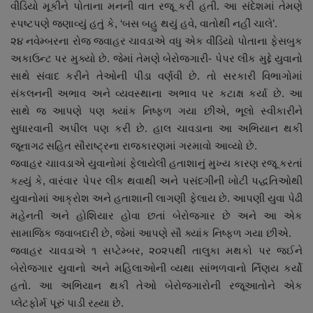
વીડિયો મૂકીને પોતાના મનની વાત રજૂ કરી હતી. આ સંદેશમાં તેમણે
નાણાંકીય સમાચાર
સ્પષ્ટપણે જણાવ્યું હતું કે, ‘બસ બહુ થયું હવે, વાતોથી નહીં ચાલે’.
૨૪ નવેમ્બરના રોજ જવાહર ચાવડાએ વધુ એક વીડિયો પોતાના ફેસબુક
સ્થાનિક સમાચાર
અકાઉન્ટ પર મુક્યો છે. જેમાં તેમણે બેરોજગારી- પેપર લીક મુદ્દે યુવાનો
સાથે સંવાદ કરીને તેઓની પીડા વર્ણવી છે. તો સરકારી વિભાગોમાં
સ્પોર્ટ્સ
સંકલનની અભાવ અને વ્યવસ્થાના અભાવ પર કટાક્ષ કર્યા છે. આ
સાથે જ આપણે પણ ક્યાંક નિષ્ફળ ગયા છીએ, ભૂલો સ્વીકારીને
રાશિફળ
સુધારવાની અપીલ પણ કરી છે. હાલ ચાવડાના આ અભિયાન થકી
જૂનાગઢ સહિત સૌરાષ્ટ્રના રાજકારણમાં ગરમાવો આવ્યો છે.
ગુનાખોરી
જવાહર ચાાવડાએ યુવાનોમાં ફેલાયેલી હતાશાનું મુખ્ય કારણ રજૂ કરતાં
કહ્યું કે, વારંવાર પેપર લીક થવાથી અને પસંદગીની ખોટી પદ્ધતિઓથી
બોલિવૂડ
યુવાનોમાં આક્રોશ અને હતાશાની લાગણી ફેલાય છે. આપણી યુવા પેઢી
મહેનતી અને હોશિયાર હોવા છતાં બેરોજગાર છે અને આ એક
સ્વાસ્થ્ય
સામાજિક જવાબદારી છે, જેમાં આપણે સૌ ક્યાંક નિષ્ફળ ગયા છીએ.
જવાહર ચાવડાએ ૧ સપ્ટેમ્બર, ૨૦૨૫થી તાલુકા મથકો પર જઈને
બેરોજગાર યુવાનો અને મહિલાઓની વ્યથા સાંભળવાનો ર્નિણય કર્યો
હતો. આ અભિયાન થકી તેઓ બેરોજગારોની રજૂઆતોને એક
પ્લેટફોર્મ પૂરું પાડી રહ્યા છે.