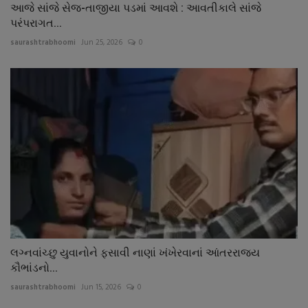
આજે સાંજે સેજ-તાજીયા પડમાં આવશે : આવતીકાલે સાંજે
પરંપરાગત...
saurashtrabhoomi
Jun 25, 2026
0
લગ્નવાંચ્છુ યુવાનોને ફસાવી નાણાં ખંખેરવાનાં આંતરરાજય
કૌભાંડનો...
saurashtrabhoomi
Jun 15, 2026
0