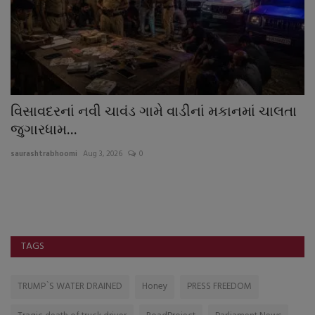
વિસાવદરનાં નવી ચાવંડ ગામે વાડીનાં મકાનમાં ચાલતા
ત
જુગારધામ...
sa
saurashtrabhoomi
Aug 3, 2026
0
TAGS
TRUMP`S WATER DRAINED
Honey
PRESS FREEDOM