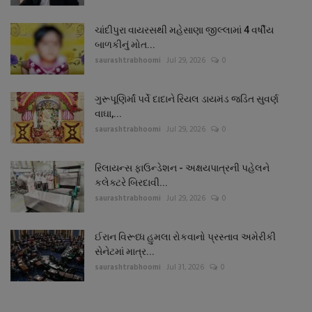
ચાંદીપુરા વાયરસથી મહેસાણા જીલ્લામાં 4 વર્ષીય
બાળકીનું મોત...
saurashtrabhoomi
Jul 29, 2026
0
ગુરૂપૂણિર્માં પર્વે દાદાને રિયલ ડાયમંડ જડિત સુવર્ણ
વાઘા,...
saurashtrabhoomi
Jul 29, 2026
0
રિલાયન્સ ફાઉન્ડેશન - અક્ષયપાત્રની પહેલને
કલેક્ટરે બિરદાવી...
saurashtrabhoomi
Jul 29, 2026
0
ઈરાન વિરૂધ્ધ હુમલા રોકવાનો પ્રસ્તાવ અમેરીકી
સેનેટમાં માત્ર...
saurashtrabhoomi
Jul 31, 2026
0