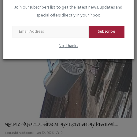
Join our subscribers list to get the latest news, updates and
special offers directly in your inbox
ગુજરાત પ્રદેશ ભાજપનાં નવનિયુક્ત મહામંત્રી પ્રશાંત કોરાટની...
saurashtrabhoomi
Jan 19, 2026
0
Subscribe
No, thanks
જૂનાગઢ ગંધ્રપવાડા સોશ્યલ ગ્રુપ દ્વારા સમગ્ર વિસ્તારમાં...
saurashtrabhoomi
Jan 12, 2026
0