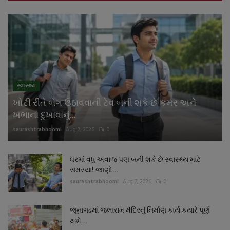
સ્વાસ્થ્ય
ખોટી રીતે બેગ ઉઠાવવાની ટેવ બની શકે છે કમર અને
ખભાના દુખાવાનું...
saurashtrabhoomi
Aug 7, 2026
0
ઘરમાં વધુ અવાજ પણ બની શકે છે સ્વાસ્થ્ય માટે
સમસ્યા! જાણો...
saurashtrabhoomi
Aug 7, 2026
0
જૂનાગઢમાં જલારામ મંદિરનું નિર્માણ કાર્ય કયારે પૂર્ણ
થશે...