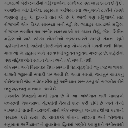
ચાવડાએ બેરોજગારીમાં મહિલાઓના સંઘર્ષ પર પણ ખાસ ધ્યાન દોર્યું છે.
અગાઉંના બી.પી.એલ. સહાયતા અભિયાનના અનુભવને ટાંકીને તેમણે
જણાવ્યું હતું કે, દુ:ખની વાત એ છે કે આજે પણ મહિલાઓ માટે
રોજગારી એક વિકટ સમસ્યા બની રહી છે. જવાહર ચાવડાએ મહિલા
રોજગાર સંબંધિત આ ગંભીર સમસ્યાઓ પર ધ્યાન દોર્યું, જેમાં શિક્ષિત
મહિલાઓ માટે યોગ્ય નોકરીઓ ભ્રષ્ટાચારને કારણે તેમના સુધી
પહોંચતી નથી. ભણેલી દીકરીઓને પણ યોગ્ય તકો મળતી નથી. વિધવા
માતાઓ નિ:સહાય અને પરાવલંબી જીવન જીવવા મજબૂર છે. શહેરોમાં
પણ મહિલાઓને સમાન વેતન અને તકો મળતી નથી.
લોકસભા અને વિસાવદર વિધાનસભાની પેટાચૂંટણીમાં જૂનાગઢ ભાજપમાં
ચાલતી જૂથબંધી સપાટી પર આવી છે. આવા સમયે, જવાહર ચાવડાનું
બેરોજગારી જેવા સંવેદનશીલ મુદ્દે અભિયાન શરૂ કરવું એ રાજકીય રીતે
ઘણું મહત્ત્વનું માનવામાં આવે છે.
રાજકીય નિષ્ણાતો માની રહ્યા છે કે આ અભિયાન થકી ચાવડાએ
૨૦૨૭ની વિધાનસભા ચૂંટણીની તૈયારી શરૂ કરી દીધી છે અને તેઓ
ભાજપમાં પોતાની નારાજગી સાથે એક મજબૂત જનાધાર ઊભો કરવાનો
પ્રયાસ કરી રહ્યા છે. ચાવડાએ પોતાના સંદેશના અંતે "રોજગાર
સહાયતા અભિયાન" ને યુવાનોના હિતમાં ગણીને આ મુદ્દાને ગંભીરતાથી