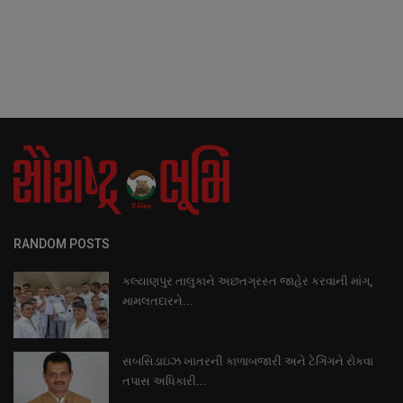
RANDOM POSTS
કલ્યાણપુર તાલુકાને અછતગ્રસ્ત જાહેર કરવાની માંગ,
મામલતદારને...
સબસિડાઇઝ ખાતરની કાળાબજારી અને ટેગિંગને રોકવા
તપાસ અધિકારી...