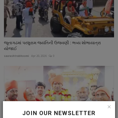
જૂનાગઢમાં પરશુરામ જયંતિની ઉજવણી : ભવ્ય શોભાયાત્રા
યોજાઈ
saurashtrabhoomi
Apr 20, 2026
0
JOIN OUR NEWSLETTER