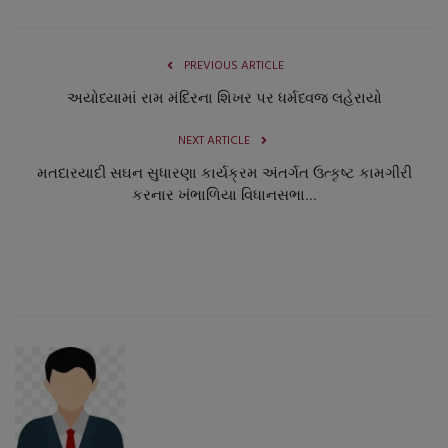
PREVIOUS ARTICLE
અયોધ્યામાં રામ મંદિરના શિખર પર ધર્મધ્વજ લહેરાયો
NEXT ARTICLE
મતદારયાદી સઘન સુધારણા કાર્યક્રમ અંતર્ગત ઉત્કૃષ્ટ કામગીરી
કરનાર ખંભાળિયા વિધાનસભા...