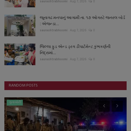
saurashtrabhoomi
Aug 7, 2026
0
જૂનાગઢ મનપાનું આગામી તા. ૧૭ ઓગસ્ટે જનરલ બોર્ડ
: એજન્ડા...
saurashtrabhoomi
Aug 7, 2026
0
જિલ્લા ફુડ એન્ડ ડ્રગ ડીપાર્ટમેન્ટ કુંભકર્ણની
નિંદ્રામાં...
saurashtrabhoomi
Aug 7, 2026
0
RANDOM POSTS
ગુનાખોરી