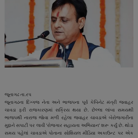
About Author
Contact
Dipotsav Special
આંતરરાષ્ટ્રીય
રાષ્ટ્રીય
ગુજરાત
જૂનાગઢ તા.રપ
જુનાગઢ
જૂનાગઢના દિગ્ગજ નેતા અને ભાજપના પૂર્વ કેબિનેટ મંત્રી જવાહર
ચાવડા ફરી રાજકારણમાં સક્રિય થયા છે. છેલ્લા લાંબા સમયથી
Support US
ભાજપથી નારાજ જાેવા મળી રહેલા જવાહર ચાવડાએ બેરોજગારીના
મુદ્દાને સપાટી પર લાવી ‘રોજગાર સહાયતા અભિયાન‘ શરૂ કર્યું છે. થોડા
બજારના સમાચાર
સમય પહેલાં ચાવડાએ પોતાના સોશિયલ મીડિયા અકાઉન્ટ પર એક