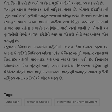
લેવા વિનંતી કરી છે અને લોકોના પ્રતિભાવોની અપેક્ષા વ્યક્ત કરી છે.
જવાહર ચાવડા અચાનક ફરી સક્રિય થયા છે. ગોપાલ ઈટાલિયાની
જીત બાદ તેઓ ફરીથી જાહેર સભાઓ યોજી રહ્યા છે અને તાજેતરમાં
જવાહર ચાવડા આમ આદમી પાર્ટીના નેતા પિયુષ પરમારની સભામાં
હાજર પણ રહેતા રાજકીય વર્તુળોમાં મોટી ચર્ચા જાગી છે. તેમની આ
હાજરીથી તેઓ ભાજપ છોડીને આપમાં જાેડાશે તેવી અટકળોએ જાેર
પકડ્યું છે.
જૂનાગઢ જિલ્લાના રાજકીય વર્તુળોમાં અલગ રંગો દેખાય રહ્યા છે.
કારણ કે વર્ષોથી નિષ્ક્રિય બેઠેલા પૂર્વક કેબિનેટ મંત્રી જવાહર ચાવડાએ
વિસાવદર વંથલી માણાવદર પંથકમાં બેઠકો શરૂ કરી છે. વિસાવદર
વિધાનસભા પેટા ચૂંટણી બાદ, લાંબા સમયથી નિષ્ક્રિય રહેલા પૂર્વ
કેબિનેટ મંત્રી અને આહીર સમાજના અગ્રણી જવાહર ચાવડા ફરીથી
સક્રિય થતાં ચર્ચાઓએ જાેર પકડ્યું છે.
Tags:
Junagadh
Jawahar Chavda
Statement For Unemployment