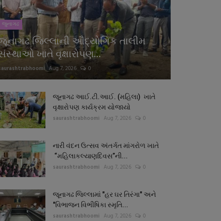
જુનાગઢ
જૂનાગઢ જિલ્લાની ઔદ્યોગિક તાલીમ
સંસ્થાઓ ખાતે વૃક્ષારોપણ...
saurashtrabhoomi
Aug 7, 2026
0
જૂનાગઢ આઈ.ટી.આઈ. (મહિલા) ખાતે
વૃક્ષારોપણ કાર્યક્રમ યોજાયો
saurashtrabhoomi
Aug 7, 2026
0
નારી વંદન ઉત્સવ અંતર્ગત માંગરોળ ખાતે
“મહિલાકલ્યાણદિવસ”ની...
saurashtrabhoomi
Aug 7, 2026
0
જૂનાગઢ જિલ્લામાં "હર ઘર તિરંગા" અને
"વિભાજન વિભીષિકા સ્મૃતિ...
saurashtrabhoomi
Aug 7, 2026
0