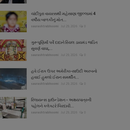
ચાંદીપુરા વાયરસથી મહેસાણા જીલ્લામાં 4
વર્ષીય બાળકીનું મોત...
saurashtrabhoomi
Jul 29, 2026
0
ગુરૂપૂણિર્માં પર્વે દાદાને રિયલ ડાયમંડ જડિત
સુવર્ણ વાઘા,...
saurashtrabhoomi
Jul 29, 2026
0
હવે ઈરાક ઉપર અમેરીકા-સાઉદી અરબનો
હવાઈ હુમલો ઈરાન સમર્થીત...
saurashtrabhoomi
Jul 29, 2026
0
રિલાયન્સ ફાઉન્ડેશન - અક્ષયપાત્રની
પહેલને કલેક્ટરે બિરદાવી...
saurashtrabhoomi
Jul 29, 2026
0