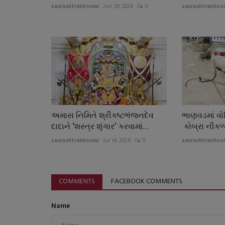
saurashtrabhoomi
Jun 29, 2026
0
saurashtrabhoo
અમાસ નિમિતે શ્રીકષ્ટભંજનદેવ
ભાણવડમાં વો
દાદાને ‘શસ્ત્ર શૃંગાર‘ કરવામાં...
કોબ્રા નીકળ્ય
saurashtrabhoomi
Jul 14, 2026
0
saurashtrabhoo
COMMENTS
FACEBOOK COMMENTS
Name