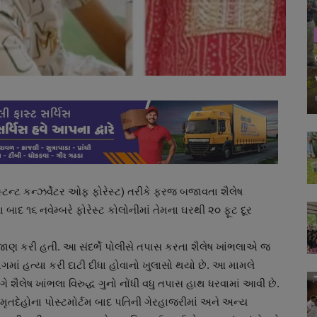
્ટન્ટ કન્ઝર્વેટર ઓફ ફોરેસ્ટ) તરીકે ફરજ બજાવતા શૈલેષ
 બાદ ૧૬ નવેમ્બરે ફોરેસ્ટ કોલોનીમાં તેમના ઘરથી ૨૦ ફૂટ દૂર
 જાણ કરી હતી. આ સંદર્ભે પોલીસે તપાસ કરતા શૈલેષ ખાંભલાએ જ
 ભાગમાં હત્યા કરી દાટી દીધા હોવાનો ખુલાસો થયો છે. આ મામલે
 શૈલેષ ખાંભલા વિરુદ્ધ ગુનો નોંધી વધુ તપાસ હાથ ધરવામાં આવી છે.
ૃતદેહોના પોસ્ટમોર્ટમ બાદ પતિની ગેરહાજરીમાં અને અન્ય