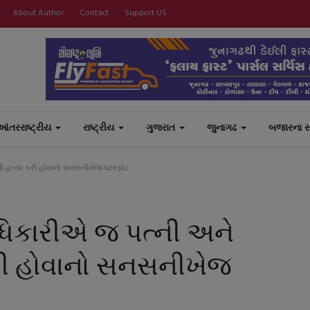
About Author
Contact
Support US
આંતરરાષ્ટ્રીય
રાષ્ટ્રીય
ગુજરાત
જુનાગઢ
બજારના 
ીની હત્યા કરી હોવાનો સનસનીખેજ ઘટસ્ફોટ
ધિકારીએ જ પત્ની અને
 કરી હોવાનો સનસનીખેજ