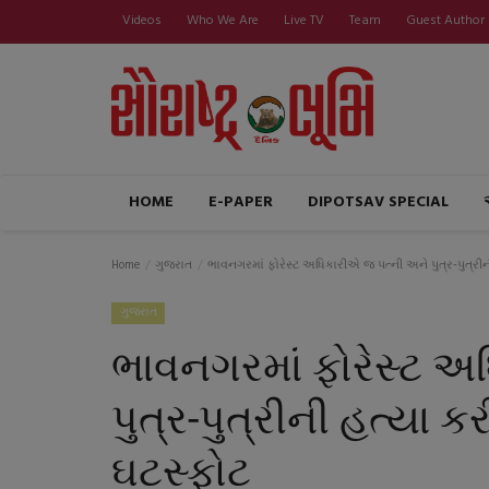
Videos
Who We Are
Live TV
Team
Guest Author
HOME
E-PAPER
DIPOTSAV SPECIAL
Home
ગુજરાત
ભાવનગરમાં ફોરેસ્ટ અધિકારીએ જ પત્ની અને પુત્ર-પુત્ર
ગુજરાત
ભાવનગરમાં ફોરેસ્ટ અ
પુત્ર-પુત્રીની હત્યા
ઘટસ્ફોટ