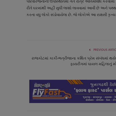
પરિવારજનોની ઉપસ્થિતિમાં ગત રાત્રે અંતિમવિધિ કરવામા
રીતે ઘરમાંથી અહીં સુધી લાશો લાવવામાં આવી છે અને પથ્થ
કરતા વધુ લોકો સંડોવાયેલા છે. જે લોકોએ આ રાક્ષસી કૃત્
PREVIOUS ARTI
રાજકોટમાં કાકી-ભત્રીજાના કથિત પ્રેમ સંબંધમાં થયે
રાષ્ટ્રીય
ફાયરીંગમાં ઘાયલ મહિલાનું મ