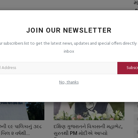
રાજયના ન્યાયતંત્રમાં વ્યાપક ફેરબદલ : ૭૯
મ
...
જજને પ્રમોશન :...
૭
saurashtrabhoomi
Aug 7, 2026
0
sa
JOIN OUR NEWSLETTER
ur subscribers list to get the latest news, updates and special offers directly 
inbox
Subsc
No, thanks
્છની ૬૯ પાલિકાનું ૩૯૮
દક્ષિણ ગુજરાતને વિકાસની મહાભેટ,
બિલ ૨ વર્ષથી...
સુરતથી PM મોદીએ આપ્યો