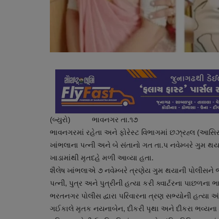
(બ્યુરો) ભાવનગર તા.૧૭
ભાવનગરમાં રહેતા અને ફોરેસ્ટ વિભાગમાં છઝ્રહ્લ (આસિસ
ખાંભલાના પત્ની અને બે સંતાનો ગત તા.પ નવેમ્બરે ગુમ થયા
ખાડામાંથી મૃતદહે મળી આવ્યા હતા.
શૈલેષ ખાંભલાએ ૭ નવેમ્બરે ત્રણેય ગુમ થયાની પોલીસને
પત્ની, પુત્ર અને પુત્રીની હત્યા કરી ક્વાર્ટરના પાછળના
ભરતનગર પોલીસ દ્વારા પરિવારના ત્રણ સભ્યોની હત્યા અંગે
ગઈકાલે મૃતક નયનાબેન, દીકરી પૃથા અને દીકરા ભવ્યના મ