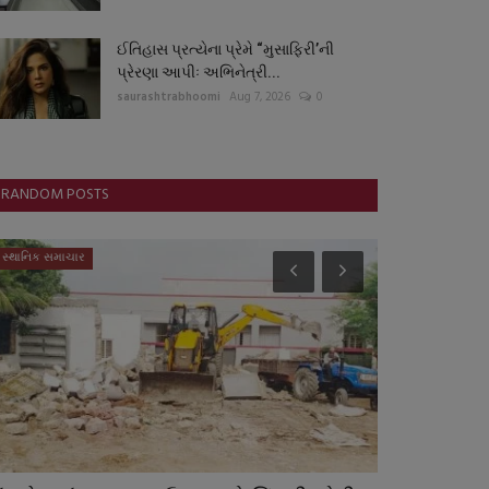
ઈતિહાસ પ્રત્યેના પ્રેમે “મુસાફિરી’ની
પ્રેરણા આપીઃ અભિનેત્રી...
saurashtrabhoomi
Aug 7, 2026
0
RANDOM POSTS
સ્થાનિક સમાચાર
ગુનાખોરી