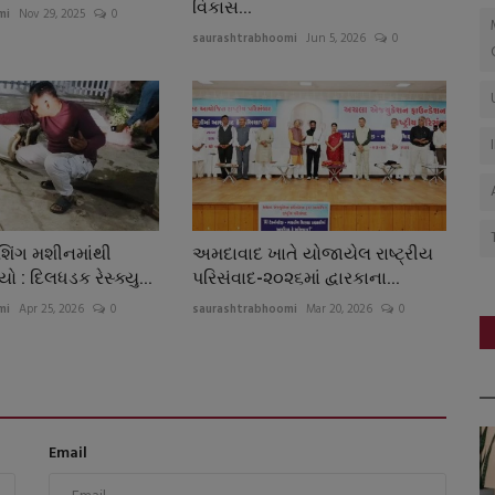
વિકાસ...
mi
Nov 29, 2025
0
saurashtrabhoomi
Jun 5, 2026
0
શિંગ મશીનમાંથી
અમદાવાદ ખાતે યોજાયેલ રાષ્ટ્રીય
ો : દિલધડક રેસ્ક્યુ...
પરિસંવાદ-૨૦૨૬માં દ્વારકાના...
mi
Apr 25, 2026
0
saurashtrabhoomi
Mar 20, 2026
0
Email