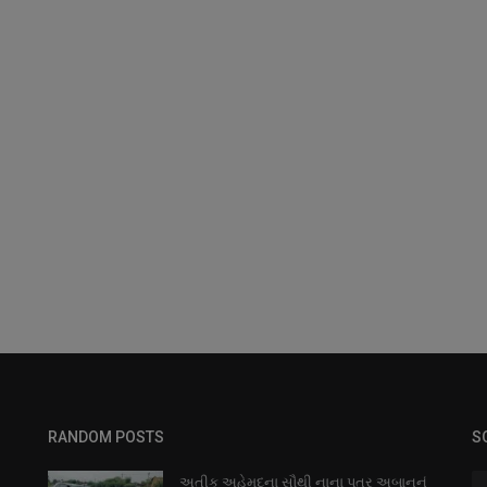
RANDOM POSTS
S
અતીક અહેમદના સૌથી નાના પુત્ર અબાનનું