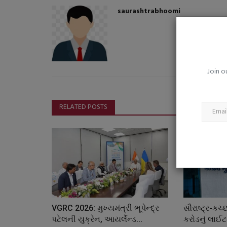
મોબાઈલ નેટવર્ક ઠપ્પ થઈ જશે તો
saurashtrabhoomi
કંપનીઓએ ગ્રાહકોને વળતર ચુકવવું
saurashtrabhoomi
Aug 6, 2026
0
Join o
RELATED POSTS
VGRC 2026: મુખ્યમંત્રી ભૂપેન્દ્ર
સૌરાષ્ટ્ર-કચ
પટેલની યુક્રેન, આયર્લેન્ડ...
કરોડનું લાઈટ 