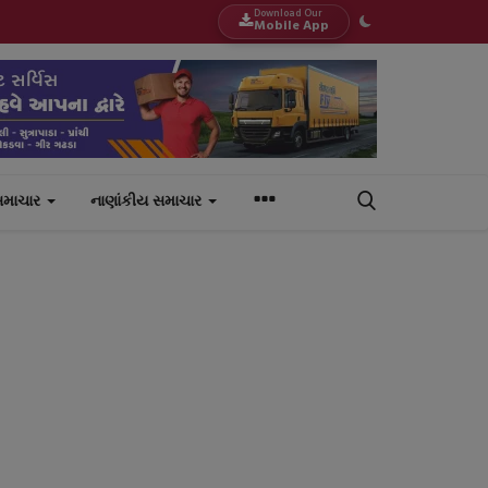
Download Our
Mobile App
સમાચાર
નાણાંકીય સમાચાર