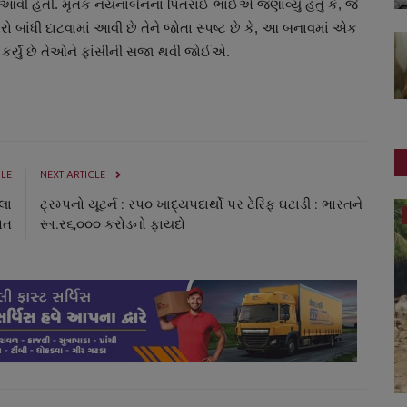
ં આવી હતી. મૃતક નયનાબેનના પિતરાઈ ભાઈએ જણાવ્યું હતું કે, જે
રો બાંધી દાટવામાં આવી છે તેને જોતા સ્પષ્ટ છે કે, આ બનાવમાં એક
ય કર્યું છે તેઓને ફાંસીની સજા થવી જોઈએ.
CLE
NEXT ARTICLE
લા
ટ્રમ્પનો યૂટર્ન : રપ૦ ખાદ્યપદાર્થો પર ટેરિફ ઘટાડી : ભારતને
ગુજરાત
ોત
રૂા.ર૬,૦૦૦ કરોડનો ફાયદો