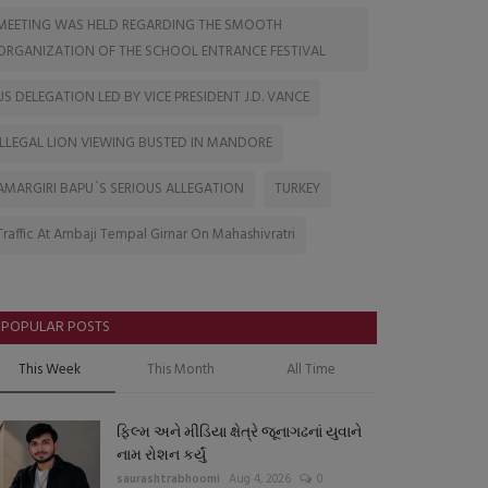
MEETING WAS HELD REGARDING THE SMOOTH
ORGANIZATION OF THE SCHOOL ENTRANCE FESTIVAL
US DELEGATION LED BY VICE PRESIDENT J.D. VANCE
ILLEGAL LION VIEWING BUSTED IN MANDORE
AMARGIRI BAPU`S SERIOUS ALLEGATION
TURKEY
Traffic At Ambaji Tempal Girnar On Mahashivratri
POPULAR POSTS
This Week
This Month
All Time
ફિલ્મ અને મીડિયા ક્ષેત્રે જૂનાગઢનાં યુવાને
નામ રોશન કર્યું
saurashtrabhoomi
Aug 4, 2026
0