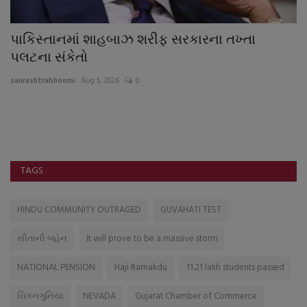
પાકિસ્તાનમાં શાહબાઝ શરીફ સરકારના તખ્તા
ન
પલટના સંકેતો
ન
saurashtrabhoomi
Aug 5, 2026
0
sa
TAGS
HINDU COMMUNITY OUTRAGED
GUVAHATI TEST
સીતાની બહેન
It will prove to be a massive storm
NATIONAL PENSION
Haji Ramakdu
11.21 lakh students passed
ચિકનગુનિયા
NEVADA
Gujarat Chamber of Commerce