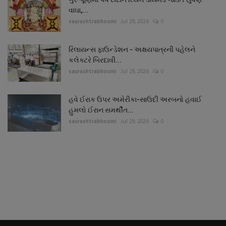
વાઘા,...
saurashtrabhoomi
Jul 29, 2026
0
રિલાયન્સ ફાઉન્ડેશન - અક્ષયપાત્રની પહેલને
કલેક્ટરે બિરદાવી...
saurashtrabhoomi
Jul 29, 2026
0
હવે ઈરાક ઉપર અમેરીકા-સાઉદી અરબનો હવાઈ
હુમલો ઈરાન સમર્થીત...
saurashtrabhoomi
Jul 29, 2026
0