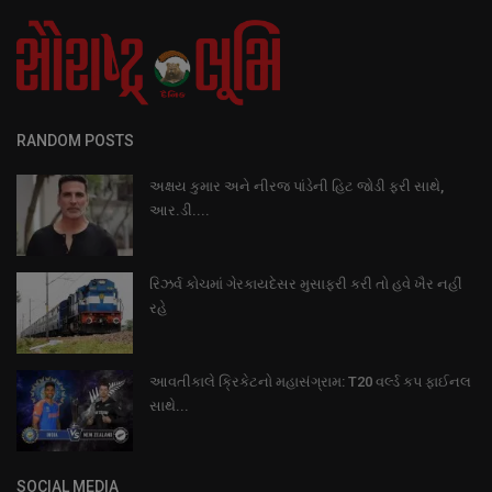
RANDOM POSTS
અક્ષય કુમાર અને નીરજ પાંડેની હિટ જોડી ફરી સાથે,
આર.ડી....
રિઝર્વ કોચમાં ગેરકાયદેસર મુસાફરી કરી તો હવે ખૈર નહીં
રહે
આવતીકાલે ક્રિકેટનો મહાસંગ્રામ: T20 વર્લ્ડ કપ ફાઈનલ
સાથે...
SOCIAL MEDIA