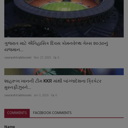
ગુજરાત માટે ઐતિહાસિક દિવસ કોમનવેલ્થ ગેમ્સ ૨૦૩૦નું
યજમાન...
saurashtrabhoomi
Nov 27, 2025
0
શાહરૂખ ખાનની ટીમ KKR માંથી બાંગ્લાદેશના ક્રિકેટર
મુસ્તફીઝુરને...
saurashtrabhoomi
Jan 3, 2026
0
COMMENTS
FACEBOOK COMMENTS
Name