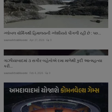
ગ્લોબલ વોર્મિંગથી હિમાલયની ગ્લેશીયરો પીગળી રહી છે : પ૦...
saurashtrabhoomi
Apr 27, 2026
0
ગાઝીયાબાદમાં ૩ સગીર બહેનોએ ૯મા માળેથી કુદી આત્મહત્યા
કરી...
saurashtrabhoomi
Feb 4, 2026
0