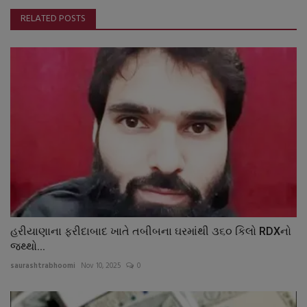
RELATED POSTS
હરીયાણાના ફરીદાબાદ ખાતે તબીબના ઘરમાંથી ૩૬૦ કિલો RDXનો
જથ્થો...
saurashtrabhoomi
Nov 10, 2025
0