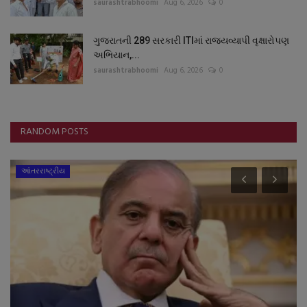
saurashtrabhoomi
Aug 6, 2026
0
ગુજરાતની 289 સરકારી ITIમાં રાજ્યવ્યાપી વૃક્ષારોપણ
અભિયાન,...
saurashtrabhoomi
Aug 6, 2026
0
RANDOM POSTS
આંતરરાષ્ટ્રીય