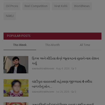
Oil Prices
Reel Competition
Virat Kohli
WorldNews
NAKLI
POPULAR POSTS
This Week
This Month
All Time
ફિલ્મ અને મીડિયા ક્ષેત્રે જૂનાગઢનાં યુવાને નામ રોશન
કર્યું
saurashtrabhoomi
Aug 4, 2026
0
ચાંદીપુરા વાયરસથી મહેસાણા જીલ્લામાં 4 વર્ષીય
બાળકીનું મોત...
saurashtrabhoomi
Jul 29, 2026
0
ગુરૂપૂણિર્માં પર્વે દાદાને રિયલ ડાયમંડ જડિત સુવર્ણ