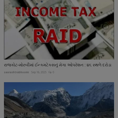
રાજકોટ-મોરબીમાં ઈન્કમટેકસનું મેગા ઓપરેશન : ૪૬ સ્થળે દરોડા
saurashtrabhoomi
Sep 16, 2025
0