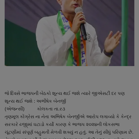
About Author
Contact
Dipotsav Special
આંતરરાષ્ટ્રીય
રાષ્ટ્રીય
ગુજરાત
જે દિવસે ભાજપની બેઠકો શૂન્ય થઈ જશે ત્યારે જીએસટી દર પણ
જુનાગઢ
શૂન્ય થઈ જશે : અભીષેક બેનર્જી
(એજન્સી) કોલકતા તા.ર૩
Support US
તૃણમૂલ કોંગ્રેસ ના નેતા અભિષેક બેનર્જીએ આરોપ લગાવ્યો કે કેન્દ્ર
સરકારે ય્જી્માં ઘટાડો કર્યો કારણ કે ભાજપ ૨૦૨૪ની લોકસભા
બજારના સમાચાર
ચૂંટણીમાં સંપૂર્ણ બહુમતી મેળવી શક્યું ન હતું. આ તેનું સીધું પરિણામ છે.