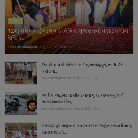
ગુજરાત
12મા નેશનલ હેન્ડલૂમ ડે નિમિત્તે ગુજરાતની વણાટકળાને
વૈશ્વિક...
saurashtrabhoomi
Aug 6, 2026
0
ઉંબરી-વાવડી-મોરાસા માર્ગનું ખાતમુહૂર્ત, રૂ. 5.77
કરોડના...
saurashtrabhoomi
Aug 6, 2026
0
અતીક અહેમદના સૌથી નાના પુત્ર અબાનનું માર્ગ
અકસ્માતમાં મોત,...
saurashtrabhoomi
Aug 6, 2026
0
કલ્યાણપુર તાલુકાને અછતગ્રસ્ત જાહેર કરવાની માંગ,
મામલતદારને...