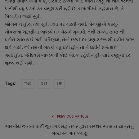
તેમણે સવાલ કર્યો કે શું સરકાર છેલ્લા આઠ વર્ષથી ય્જી્ ના નામે જનતા
નાણાંકીય સમાચાર
પાસેથી વધુ પડતો કર વસૂલ કરી રહી છે. બંગાળીમાં, કહેવાય છે, કે
બિલાડીને જ્યાં સુધી
સ્થાનિક સમાચાર
જોખમ ન હોય ત્યાં સુધી ઝાડ પર ચઢતી નથી. બેનર્જીએ કહ્યું-
લોકસભા ચૂંટણીમાં ભાજપે ૬૦ બેઠકો ગુમાવી. તેની સંખ્યા ૩૦૩ થી
સ્પોર્ટ્સ
ઘટીને ૨૪૦ થઈ ગઈ. પરિણામે, તેનો GST દર પણ ૨૭% થી ઘટીને ૧૮%
થઈ ગયો. જો તેમની બેઠકો વધુ ઘટી હોત તો તે ઘટીને ૯% થઈ
રાશિફળ
ગયો હોત. જે દિવસે ભાજપની કોઈ બેઠક રહેશે નહીં,ત્યારે ય્જી્ના દર
શૂન્ય થઈ જશે.
ગુનાખોરી
TMC
GST
BJP
Tags:
બોલિવૂડ
સ્વાસ્થ્ય
PREVIOUS ARTICLE
ભારતીય જનતા પાર્ટી જુનાગઢ મહાનગર દ્વારા સરદાર સન્માન યાત્રાનું
ભવ્ય સ્વાગત કરાયું