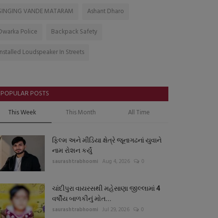
SINGING VANDE MATARAM
Ashant Dharo
Dwarka Police
Backpack Safety
Installed Loudspeaker In Streets
POPULAR POSTS
This Week
This Month
All Time
ફિલ્મ અને મીડિયા ક્ષેત્રે જૂનાગઢનાં યુવાને
નામ રોશન કર્યું
saurashtrabhoomi
Aug 4, 2026
0
ચાંદીપુરા વાયરસથી મહેસાણા જીલ્લામાં 4
વર્ષીય બાળકીનું મોત...
saurashtrabhoomi
Jul 29, 2026
0