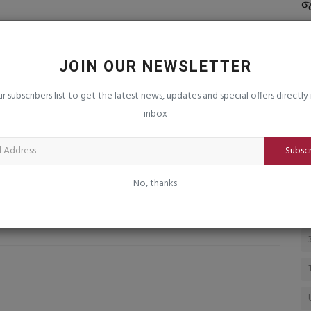
ની ૬૬૭
વેરાવળ તાલુકાના મેઘપુર ગામેથી ચાલાક દિપડો
જ
પાંજરે પુરાયો
-
saurashtrabhoomi
Aug 7, 2026
0
sa
JOIN OUR NEWSLETTER
CLE
NEXT ARTICLE
ur subscribers list to get the latest news, updates and special offers directly 
રીય
સમાજ-સંસ્કૃતિ, માતૃભાષા,ધર્મ-ધર્માંતરણ, ઘૂસણખોરી-ડ્રગ્સના
inbox
..
દુષણ સહિતના મુદ્દે રાષ્ટ્રીય...
Subsc
No, thanks