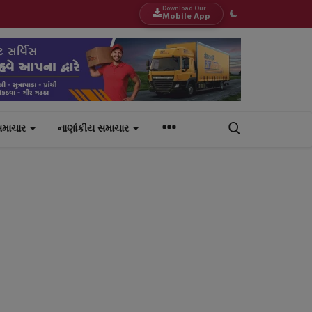
Download Our
Mobile App
સમાચાર
નાણાંકીય સમાચાર