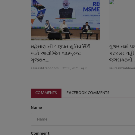
મહેસાણાની ગણપત યુનિવર્સિટી
ગુજરાતમાં ૫૪
ખાતે આયોજિત વાઇબ્રન્ટ
કરકસર નહીં
ગુજરાત...
જળસંકટની..
saurashtrabhoomi
Oct 10, 2025
0
saurashtrabhoo
COMMENTS
FACEBOOK COMMENTS
Name
Comment