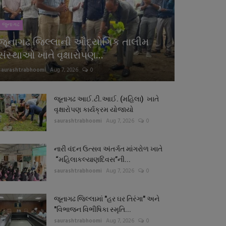
જુનાગઢ
જૂનાગઢ જિલ્લાની ઔદ્યોગિક તાલીમ
સંસ્થાઓ ખાતે વૃક્ષારોપણ...
saurashtrabhoomi
Aug 7, 2026
0
જૂનાગઢ આઈ.ટી.આઈ. (મહિલા) ખાતે
વૃક્ષારોપણ કાર્યક્રમ યોજાયો
saurashtrabhoomi
Aug 7, 2026
0
નારી વંદન ઉત્સવ અંતર્ગત માંગરોળ ખાતે
“મહિલાકલ્યાણદિવસ”ની...
saurashtrabhoomi
Aug 7, 2026
0
જૂનાગઢ જિલ્લામાં "હર ઘર તિરંગા" અને
"વિભાજન વિભીષિકા સ્મૃતિ...
saurashtrabhoomi
Aug 7, 2026
0