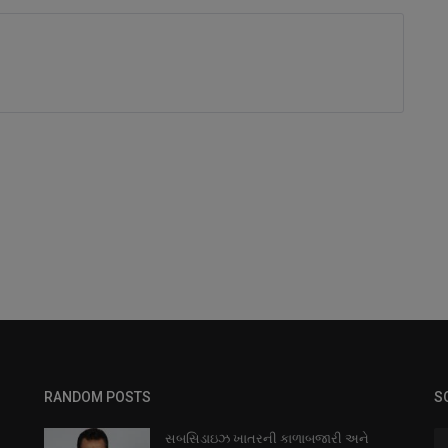
RANDOM POSTS
S
સબસિડાઇઝ ખાતરની કાળાબજારી અને