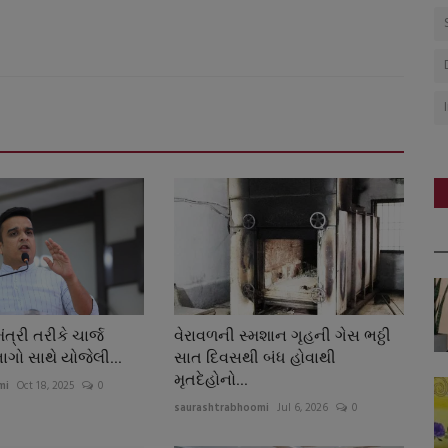
ત્રી તરીકે ચાર્જ
વેરાવળની સ્મશાન ગૃહની ગેસ ભઠ્ઠી
ાગો સાથે યોજેલી...
સાત દિવસથી બંધ હોવાથી
મૃતદેહોનો...
mi
Oct 18, 2025
0
saurashtrabhoomi
Jul 6, 2026
0