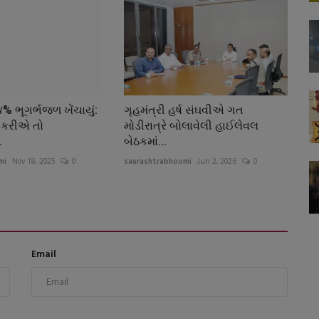
% ભૂગર્ભજળ ખેંચાયું:
ગૃહમંત્રી હર્ષ સંઘવીએ ગત
 કરીએ તો
મોડીરાત્રે બોલાવેલી હાઈલેવલ
.
બેઠકમાં...
mi
Nov 18, 2025
0
saurashtrabhoomi
Jun 2, 2026
0
Email