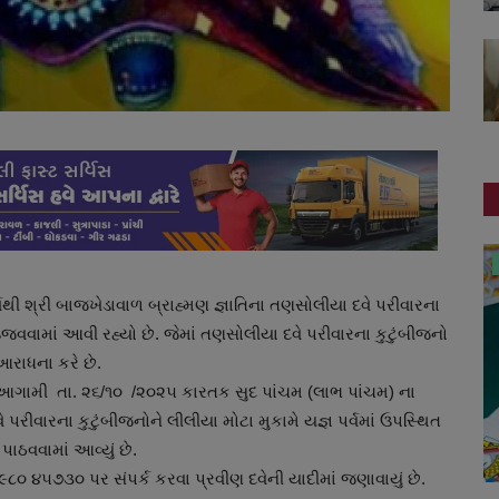
સ્થાનિક સમાચાર
્ષથી શ્રી બાજખેડાવાળ બ્રાહ્મણ જ્ઞાતિના તણસોલીયા દવે પરીવારના
જવવામાં આવી રહ્યો છે. જેમાં તણસોલીયા દવે પરીવારના કુટુંબીજનો
આરાધના કરે છે.
ન આગામી તા. ૨૬/૧૦ /૨૦૨૫ કારતક સુદ પાંચમ (લાભ પાંચમ) ના
 પરીવારના કુટુંબીજનોને લીલીયા મોટા મુકામે યજ્ઞ પર્વમાં ઉપસ્થિત
પાઠવવામાં આવ્યું છે.
૮૯૮૦ ૪૫૭૩૦ પર સંપર્ક કરવા પ્રવીણ દવેની યાદીમાં જણાવાયું છે.