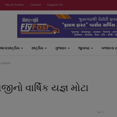
About Author
Contact
Support US
આંતરરાષ્ટ્રીય
રાષ્ટ્રીય
ગુજરાત
જુનાગઢ
બજારના 
ે યોજાશે
ીનો વાર્ષિક યજ્ઞ મોટા
0