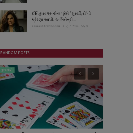
ઈતિહાસ પ્રત્યેના પ્રેમે “મુસાફિરી’ની
પ્રેરણા આપીઃ અભિનેત્રી...
saurashtrabhoomi
Aug 7, 2026
0
RANDOM POSTS
ગુનાખોરી
ગુજરાત