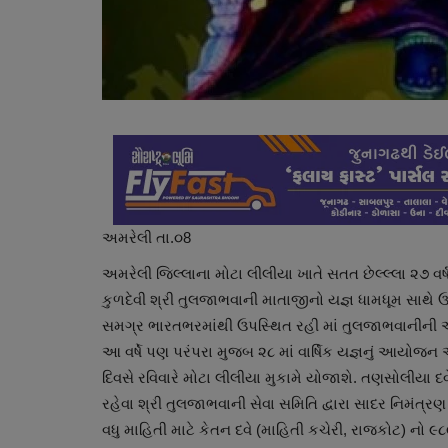
ગુનાખોરી
અમરેલી
તા.૦8
અમરેલી જિલ્લાના મોટા લીલીયા ખાતે સતત છેલ્લ્લા ૨૭ વર
કુળદેવી શ્રી તુલજાભવાની માતાજીનો યજ્ઞ ધામધૂમ સાથે ઉ
સમગ્ર ભારતભરમાંથી ઉપસ્થિત રહી માં તુલજાભવાનીની 
આ વર્ષે પણ પરંપરા મુજબ ૨૮ માં વાર્ષિક યજ્ઞનું આયોજ
દિવસે રવિવારે મોટા લીલીયા મુકામે યોજાશે. તણસોલીયા દવે
રહેવા શ્રી તુલજાભવાની સેવા સમિતિ દ્વારા સાદર નિમંત્રણ 
વધુ માહિતી માટે કેતન દવે (માહિતી કચેરી, રાજકોટ) નો ૯