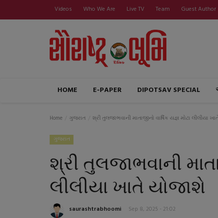
Videos
Who We Are
Live TV
Team
Guest Author
HOME
E-PAPER
DIPOTSAV SPECIAL
Home
ગુજરાત
શ્રી તુલજાભવાની માતાજીનો વાર્ષિક યજ્ઞ મોટા લીલીયા ખાત
ગુજરાત
શ્રી તુલજાભવાની માતાજ
લીલીયા ખાતે યોજાશે
saurashtrabhoomi
Sep 8, 2025 - 21:02