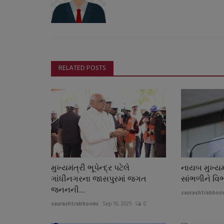
RELATED POSTS
મુખ્યમંત્રી ભૂપેન્દ્ર પટેલે
નાયબ મુખ્યમં
ગાંધીનગરના જાસપુરમાં જગત
સાંભળીને વિભ
જનનની...
saurashtrabhoo
saurashtrabhoomi
Sep 16, 2025
0