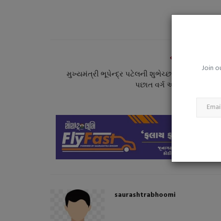
્રુડ ઓઈલના ભાવમાં
નવાબંદર મરીન પોલીસે વિદેશી દારૂ
બોટલ સાથે ૪ને ઝડપ્યા
saurashtrabhoomi
Aug 6, 2026
0
PREVIOUS ARTI
Join o
મુખ્યમંત્રી ભૂપેન્દ્ર પટેલની શુભેચ્છા મુલાકાતે રાષ્ટ્
પછાત વર્ગ આયોગના અધ્યક્ષ.
saurashtrabhoomi