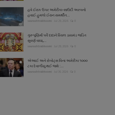
હવે ઈરાક ઉપર અમેરીકા-સાઉદી અરબનો
હવાઈ હુમલો ઈરાન સમર્થીત...
saurashtrabhoomi
Jul 29, 2026
0
ગુરૂપૂણિર્માં પર્વે દાદાને રિયલ ડાયમંડ જડિત
સુવર્ણ વાઘા,...
saurashtrabhoomi
Jul 29, 2026
0
એઆઈ અને રોબોટ્સ વિના અમેરીકા ૧૦૦૦
ટકા દેવાળીયુ થઈ જશે :...
saurashtrabhoomi
Jul 30, 2026
0