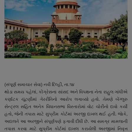
About Author
Contact
Dipotsav Special
આંતરરાષ્ટ્રીય
રાષ્ટ્રીય
ગુજરાત
(સંપૂર્ણ સમાચાર સેવા) નવી દિલ્હી, તા.૧૪
થોડા સમય પહેલાં, કોંગ્રેસના સાંસદ અને વિપક્ષના નેતા રાહુલ ગાંધીએ
જુનાગઢ
કર્ણાટક ચૂંટણીમાં ગેરરીતિનો આરોપ લગાવ્યો હતો. તેમણે બેંગ્લુરુ
સેન્ટ્રલ સહિત અનેક વિધાનસભા વિસ્તારોમાં વોટ ચોરીનો દાવો કર્યો
Support US
હતો, જેની તપાસ માટે સુપ્રીમ કોર્ટમાં અરજી દાખલ થઈ હતી. જાેકે,
અદાલતે આ અરજીને સંપૂર્ણપણે ફગાવી દીધી છે. આ સમગ્ર મામલાની
બજારના સમાચાર
તપાસ કરવા માટે સુપ્રીમ કોર્ટમાં દાખલ કરાયેલી અરજીમાં નિવૃત્ત