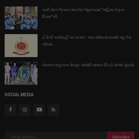
નારી વંદન ઉત્સવ અંતર્ગત જૂનાગઢમાં "મહિલા નેતૃત્વ
દિવસ"ની...
ઈડીની કાર્યવાહી પર સવાલ : પાંચ વર્ષમાં ૪૬૦૦થી વધુ કેસ
નોંધ્યા...
વેરાવળ તાલુકાના મેઘપુર ગામેથી ચાલાક દિપડો પાંજરે પુરાયો
SOCIAL MEDIA
Subscribe