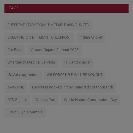
TAGS
SUPPLEMENTARY EXAM TIMETABLE ANNOUNCED
CHECKING ON DIFFERANT CHECKPOST
Indian Cricket
Car Blast
Vibrant Gujarat Summit 2025
Emergency Medical Services
IIT Gandhinagar
I.R. Vala appointed
AIR FORCE HELP WILL BE SOUGHT
APASTINE
Devotees flocked in their hundreds of thousands
ATS Gujarat
Odessa Port
World Nature Conservation Day
Cough Syrup Sample