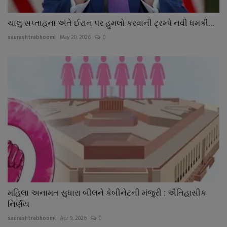
ચાલુ સપ્તાહના અંતે ઈરાન પર હુમલો કરવાની ટ્રમ્પે નવી ધમકી...
saurashtrabhoomi
May 20, 2026
0
મહિલા અનામત સુધારા બીલને કેબીનેટની મંજુરી : ઐતિહાસીક
નિર્ણય
saurashtrabhoomi
Apr 9, 2026
0