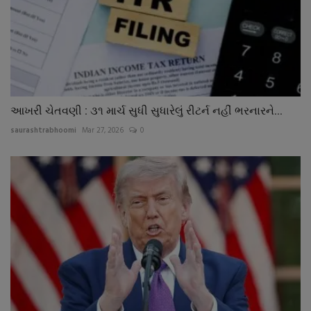
આખરી ચેતવણી : ૩૧ માર્ચ સુધી સુધારેલું રીટર્ન નહીં ભરનારને...
saurashtrabhoomi
Mar 27, 2026
0