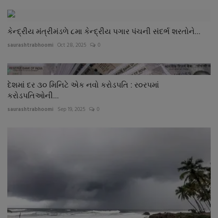
કેન્દ્રીય મંત્રીમંડળે ૮મા કેન્દ્રીય પગાર પંચની સંદર્ભ શરતોને...
saurashtrabhoomi
Oct 28, 2025
0
દેશમાં દર ૩૦ મિનિટે એક નવો કરોડપતિ : ર૦રપમાં
કરોડપતિઓની...
saurashtrabhoomi
Sep 19, 2025
0