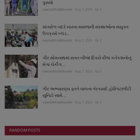
પુરાયો
saurashtrabhoomi
Aug 7, 2026
0
માંગરોળ બંદરે ખારવા સમાજની સંસ્થાઓના સંયુક્ત
ઉપક્રમે બ્લડ...
saurashtrabhoomi
Aug 7, 2026
0
ગીર સોમનાથમાં સતત બીજા દિવસે વીજ કનેકશનોનું
મેગા ચેકીંગ...
saurashtrabhoomi
Aug 7, 2026
0
ગીર અભ્યારણ્ય ફરતે ચાલતા ગેરકાયદે હોસ્પિટાલીટી
યુનિટો સામે...
saurashtrabhoomi
Aug 7, 2026
0
RANDOM POSTS