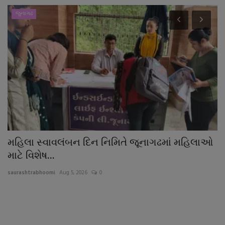
જુનાગઢ
ે,
મહિલા સ્વાવલંબન દિન નિમિતે જૂનાગઢમાં મહિલાઓ
હ
માટે વિશેષ...
ઉક
saurashtrabhoomi
Aug 5, 2026
0
sa
જ્
રહ્