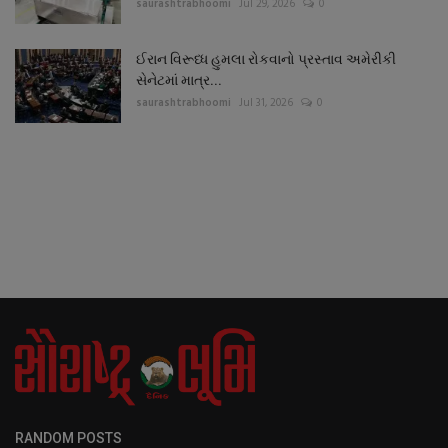
saurashtrabhoomi
Jul 29, 2026
0
ઈરાન વિરૂધ્ધ હુમલા રોકવાનો પ્રસ્તાવ અમેરીકી
સેનેટમાં માત્ર...
saurashtrabhoomi
Jul 31, 2026
0
RANDOM POSTS