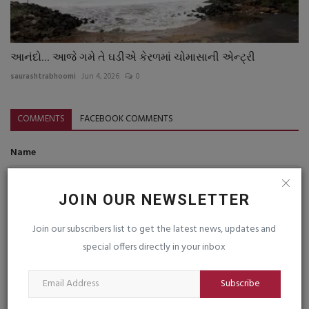
આનંદો... આજે ગમે તે ઘડીએ કેરળમાં ચોમાસાની એન્ટ્રી
saurashtrabhoomi
Jun 4, 2026
0
COMMENTS
FACEBOOK COMMENTS
Name
JOIN OUR NEWSLETTER
Email
Join our subscribers list to get the latest news, updates and
special offers directly in your inbox
Comment
Subscribe