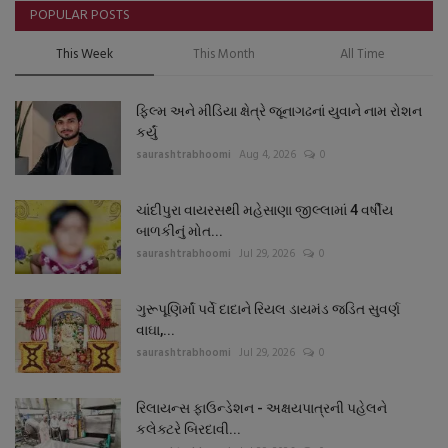
POPULAR POSTS
This Week
This Month
All Time
ફિલ્મ અને મીડિયા ક્ષેત્રે જૂનાગઢનાં યુવાને નામ રોશન
કર્યું
saurashtrabhoomi
Aug 4, 2026
0
ચાંદીપુરા વાયરસથી મહેસાણા જીલ્લામાં 4 વર્ષીય
બાળકીનું મોત...
saurashtrabhoomi
Jul 29, 2026
0
ગુરૂપૂણિર્માં પર્વે દાદાને રિયલ ડાયમંડ જડિત સુવર્ણ
વાઘા,...
saurashtrabhoomi
Jul 29, 2026
0
રિલાયન્સ ફાઉન્ડેશન - અક્ષયપાત્રની પહેલને
કલેક્ટરે બિરદાવી...