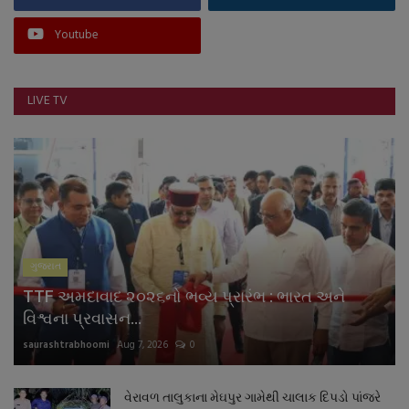
Youtube
LIVE TV
ગુજરાત
TTF અમદાવાદ ૨૦૨૬નો ભવ્ય પ્રારંભ : ભારત અને
વિશ્વના પ્રવાસન...
saurashtrabhoomi
Aug 7, 2026
0
વેરાવળ તાલુકાના મેઘપુર ગામેથી ચાલાક દિપડો પાંજરે