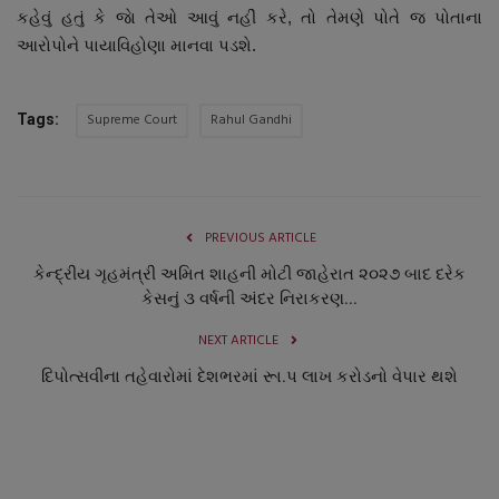
કહેવું હતું કે જાે તેઓ આવું નહીં કરે, તો તેમણે પોતે જ પોતાના
આરોપોને પાયાવિહોણા માનવા પડશે.
Supreme Court
Rahul Gandhi
Tags:
PREVIOUS ARTICLE
કેન્દ્રીય ગૃહમંત્રી અમિત શાહની મોટી જાહેરાત ૨૦૨૭ બાદ દરેક
કેસનું ૩ વર્ષની અંદર નિરાકરણ...
NEXT ARTICLE
દિપોત્સવીના તહેવારોમાં દેશભરમાં રૂા.પ લાખ કરોડનો વેપાર થશે