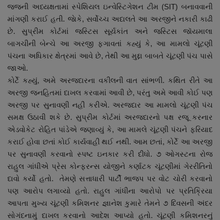
જજની અધ્યક્ષતામાં સ્પેશિયલ ઇન્વેસ્ટિગેશન ટીમ (SIT) બનાવવાની
નાણાંકીય સમાચાર
માંગણી કરાઈ હતી. જાેકે, સર્વોચ્ચ અદાલતે આ અરજીને નકારી કાઢી
છે. સુપ્રીમ કોર્ટમાં જસ્ટિસ સૂર્યકાંત અને જસ્ટિસ જૉયમાલા
સ્થાનિક સમાચાર
બાગચીની બેન્ચે આ અરજી ફગાવતાં કહ્યું કે, આ મામલો ચૂંટણી
પંચના અધિકાર ક્ષેત્રમાં આવે છે, તેથી આ મુદ્દા બાબતે ચૂંટણી પંચ પાસે
સ્પોર્ટ્સ
જાઓ.
કોર્ટે કહ્યું, અમે અરજદારના વકીલની વાત સાંભળી. કથિત રીતે આ
રાશિફળ
અરજી જનહિતમાં દાખલ કરવામાં આવી છે, પરંતુ અમે આવી કોઈ પણ
અરજી પર સુનાવણી નહીં કરીએ. અરજદાર આ મામલો ચૂંટણી પંચ
ગુનાખોરી
સમક્ષ ઉઠાવી શકે છે. સુપ્રીમ કોર્ટમાં અરજદારનો પક્ષ રજૂ કરનાર
એડવોકેટ રોહિત પાંડેએ જણાવ્યું કે, આ મામલે ચૂંટણી પંચને ફરિયાદ
બોલિવૂડ
કરાઈ હોવા છતાં કોઈ કાર્યવાહી થઈ નથી. આમ છતાં, કોર્ટે આ અરજી
પર સુનાવણી કરવાનો સ્પષ્ટ ઇનકાર કરી દીધો. ૭ ઓગસ્ટના રોજ
સ્વાસ્થ્ય
રાહુલ ગાંધીએ પ્રેસ કોન્ફરન્સ યોજીને કર્ણાટક ચૂંટણીમાં ગેરરીતિનો
દાવો કર્યો હતો. તેમણે સત્તાધારી પાર્ટી ભાજપ પર વોટ ચોરી કરવાનો
પણ આરોપ લગાવ્યો હતો. રાહુલ ગાંધીના આરોપો પર પ્રતિક્રિયા
આપતા મુખ્ય ચૂંટણી કમિશનર જ્ઞાનેશ કુમારે તેમને ૭ દિવસની અંદર
સોગંદનામું દાખલ કરવાનો આદેશ આપ્યો હતો. ચૂંટણી કમિશનરનું