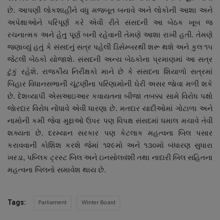
નાણાંકીય સમાચાર
છે. આપણી લોકશાહીને વધુ મજબૂત બનાવે અને લોકોની આશા અને
અપેક્ષાઓને પરિપૂર્ણ કરે એવી રીતે સંસદની આ બેઠક ખૂબ જ
રચનાત્મક અને હેતુ પૂર્ણ બની રહેવાની તેમણે આશા રાખી હતી. તેમણે
સ્થાનિક સમાચાર
જણાવ્યું હતું કે સંસદનું સત્ર પહેલી ડિસેમ્બરથી શરૂ થશે અને કુલ ૧૫
જેટલી બેઠકો યોજાશે. સંસદની અન્ય બેઠકોના પ્રમાણમાં આ સત્ર
સ્પોર્ટ્સ
ટુંકું રહેશે. રાજકીય નિરીક્ષકો માને છે કે સંસદના શિયાળો સત્રમાં
બિહાર વિધાનસભાની ચૂંટણીના પરિણામોની ઘેરી અસર જાેવા મળી શકે
રાશિફળ
છે. દેશવ્યાપી એસઆઇઆર કવાયતના બીજા તબક્કા સામે વિરોધ પક્ષો
જાેરદાર વિરોધ નોંધાવે એવી ધારણા છે. મતદાર યાદીઓમાં ગોટાળા અને
ગુનાખોરી
નામોની કમી જેવા મુદ્દાઓ ઉપર પણ વિપક્ષ સંસદમાં ધમાલ મચાવે તેવી
શક્યતા છે. દરમ્યાન સરકાર પણ કેટલાક મહત્વના બિલ પસાર
બોલિવૂડ
કરાવવાની કોશિશ કરશે જેમાં ૧૨૯મો અને ૧૩૦મો બંધારણ સુધારા
ખરડા, પબ્લિક ટ્રસ્ટ બિલ અને ઇનસોલવંશી તથા નાદારી બિલ સહિતના
સ્વાસ્થ્ય
મહત્વના બિલનો સમાવેશ થાય છે.
Parliament
Winter Board
Tags: