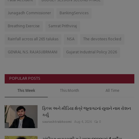
Fatal Accident
BUDGET SESSION SECOND PHASE
Junagadh Commissioner
BankingServices
Breathing Exercise
Samrat Prithviraj
Rainfall across all 265 talukas
NSA
The devotees flocked
GENRAL N.S. RAJASUBRMANI
Gujarat Industrial Policy 2026
POPULAR POSTS
This Week
This Month
All Time
ફિલ્મ અને મીડિયા ક્ષેત્રે જૂનાગઢનાં યુવાને નામ રોશન
કર્યું
saurashtrabhoomi
Aug 4, 2026
0
ચાંદીપુરા વાયરસથી મહેસાણા જીલ્લામાં 4 વર્ષીય