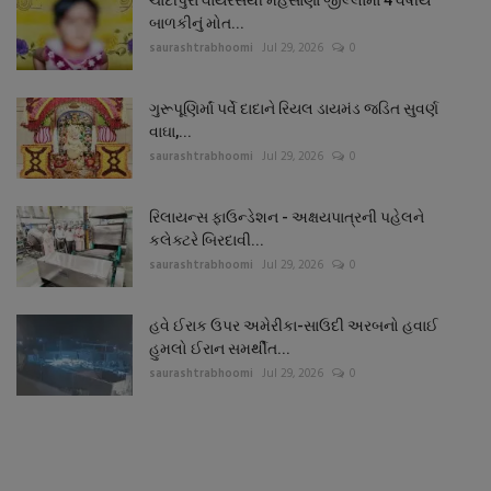
બાળકીનું મોત...
saurashtrabhoomi
Jul 29, 2026
0
ગુરૂપૂણિર્માં પર્વે દાદાને રિયલ ડાયમંડ જડિત સુવર્ણ
વાઘા,...
saurashtrabhoomi
Jul 29, 2026
0
રિલાયન્સ ફાઉન્ડેશન - અક્ષયપાત્રની પહેલને
કલેક્ટરે બિરદાવી...
saurashtrabhoomi
Jul 29, 2026
0
હવે ઈરાક ઉપર અમેરીકા-સાઉદી અરબનો હવાઈ
હુમલો ઈરાન સમર્થીત...
saurashtrabhoomi
Jul 29, 2026
0