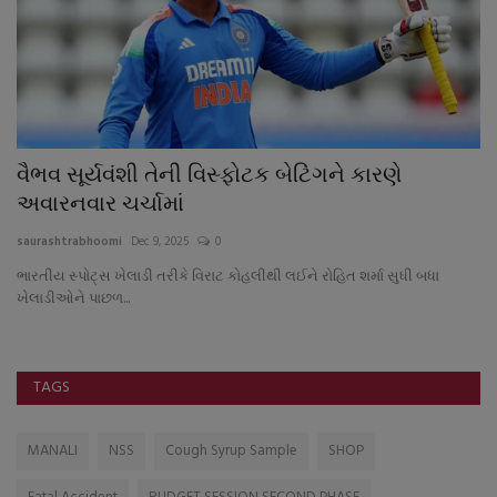
વૈભવ સૂર્યવંશી તેની વિસ્ફોટક બેટિંગને કારણે
વ
અવારનવાર ચર્ચામાં
ભે
saurashtrabhoomi
Dec 9, 2025
0
sa
ી
ભારતીય સ્પોટ્સ ખેલાડી તરીકે વિરાટ કોહલીથી લઈને રોહિત શર્મા સુધી બધા
ખેલાડીઓને પાછળ...
TAGS
MANALI
NSS
Cough Syrup Sample
SHOP