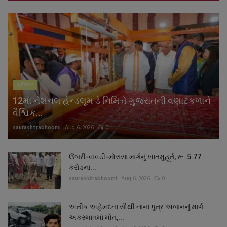
ગુજરાત
12મા નેશનલ હેન્ડલૂમ ડે નિમિત્તે ગુજરાતની વણાટકળાને
વૈશ્વિક...
saurashtrabhoomi
Aug 6, 2026
0
ઉંબરી-વાવડી-મોરાસા માર્ગનું ખાતમુહૂર્ત, રૂ. 5.77
કરોડના...
saurashtrabhoomi
Aug 6, 2026
0
અતીક અહેમદના સૌથી નાના પુત્ર અબાનનું માર્ગ
અકસ્માતમાં મોત,...