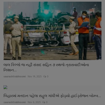
લાલ કિલ્લો જ નહીં સંસદ સહિત ૭ સ્થળો ત્રાસવાદીઓના
નિશાન...
saurashtrabhoomi
Nov 14, 2025
0
બિહારમાં મતદાન પહેલા રાહુલ ગાંધીએ ફોડ્યો હાઈડ્રોજન બોમ્બ...
saurashtrabhoomi
Nov 6, 2025
0