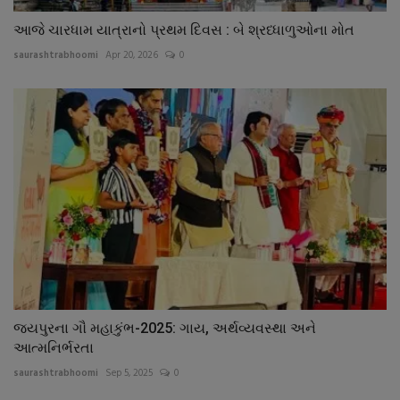
આજે ચારધામ યાત્રાનો પ્રથમ દિવસ : બે શ્રધ્ધાળુઓના મોત
saurashtrabhoomi
Apr 20, 2026
0
જયપુરના ગૌ મહાકુંભ-2025: ગાય, અર્થવ્યવસ્થા અને
આત્મનિર્ભરતા
saurashtrabhoomi
Sep 5, 2025
0