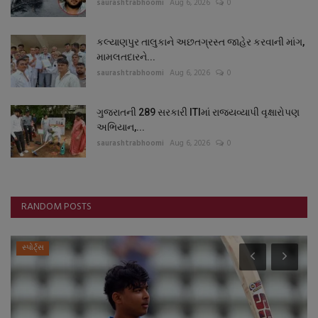
saurashtrabhoomi
Aug 6, 2026
0
કલ્યાણપુર તાલુકાને અછતગ્રસ્ત જાહેર કરવાની માંગ,
મામલતદારને...
saurashtrabhoomi
Aug 6, 2026
0
ગુજરાતની 289 સરકારી ITIમાં રાજ્યવ્યાપી વૃક્ષારોપણ
અભિયાન,...
saurashtrabhoomi
Aug 6, 2026
0
RANDOM POSTS
સ્પોર્ટ્સ