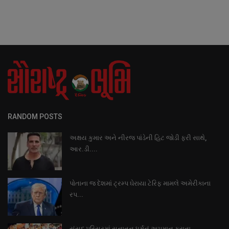
RANDOM POSTS
અક્ષય કુમાર અને નીરજ પાંડેની હિટ જોડી ફરી સાથે,
આર.ડી....
પોતાના જ દેશમાં ટ્રમ્પ ઘેરાયા ટેરિફ મામલે અમેરીકાના
રપ...
સંસદ પરિસરમાં સનાતન ધર્મનું અપમાન કરાતા