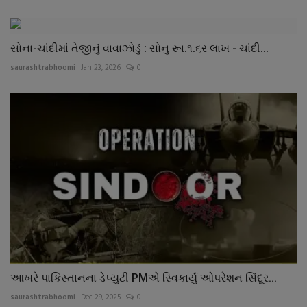
સોના-ચાંદીમાં તેજીનું વાવાઝોડું : સોનુ રૂા.૧.૬ર લાખ - ચાંદી...
saurashtrabhoomi
Jan 23, 2026
0
આખરે પાકિસ્તાનના ડેપ્યુટી PMએ સ્વિકાર્યું ઓપરેશન સિંદૂર...
saurashtrabhoomi
Dec 29, 2025
0