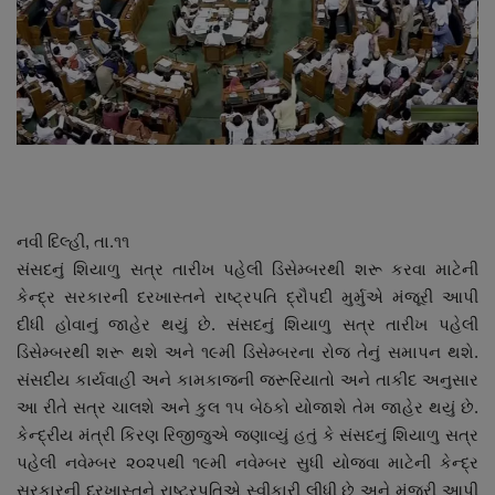
About Author
Contact
Dipotsav Special
આંતરરાષ્ટ્રીય
રાષ્ટ્રીય
નવી દિલ્હી, તા.૧૧
સંસદનું શિયાળુ સત્ર તારીખ પહેલી ડિસેમ્બરથી શરૂ કરવા માટેની
ગુજરાત
કેન્દ્ર સરકારની દરખાસ્તને રાષ્ટ્રપતિ દ્રૌપદી મુર્મુએ મંજૂરી આપી
દીધી હોવાનું જાહેર થયું છે. સંસદનું શિયાળુ સત્ર તારીખ પહેલી
જુનાગઢ
ડિસેમ્બરથી શરૂ થશે અને ૧૯મી ડિસેમ્બરના રોજ તેનું સમાપન થશે.
સંસદીય કાર્યવાહી અને કામકાજની જરૂરિયાતો અને તાકીદ અનુસાર
Support US
આ રીતે સત્ર ચાલશે અને કુલ ૧૫ બેઠકો યોજાશે તેમ જાહેર થયું છે.
કેન્દ્રીય મંત્રી કિરણ રિજીજુએ જણાવ્યું હતું કે સંસદનું શિયાળુ સત્ર
બજારના સમાચાર
પહેલી નવેમ્બર ૨૦૨૫થી ૧૯મી નવેમ્બર સુધી યોજવા માટેની કેન્દ્ર
સરકારની દરખાસ્તને રાષ્ટ્રપતિએ સ્વીકારી લીધી છે અને મંજૂરી આપી