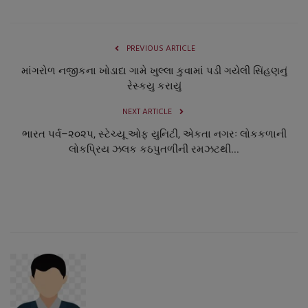
PREVIOUS ARTICLE
માંગરોળ નજીકના ખોડાદા ગામે ખુલ્લા કુવામાં પડી ગયેલી સિંહણનું
રેસ્કયુ કરાયું
NEXT ARTICLE
ભારત પર્વ–૨૦૨૫, સ્ટેચ્યૂ ઓફ યુનિટી, એકતા નગરઃ લોકકળાની
લોકપ્રિય ઝલક કઠપુતળીની રમઝટથી...