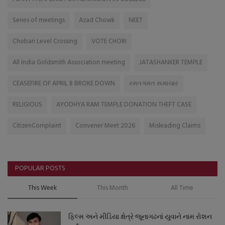
Series of meetings
Azad Chowk
NEET
Chobari Level Crossing
VOTE CHORI
All India Goldsmith Association meeting
JATASHANKER TEMPLE
CEASEFIRE OF APRIL 8 BROKE DOWN
રમતગમત સમાચાર
RELIGIOUS
AYODHYA RAM TEMPLE DONATION THEFT CASE
CitizenComplaint
Convener Meet 2026
Misleading Claims
POPULAR POSTS
This Week
This Month
All Time
ફિલ્મ અને મીડિયા ક્ષેત્રે જૂનાગઢનાં યુવાને નામ રોશન