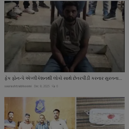
ફેક ફોન-પે એપ્લીકેશનથી લોકો સાથે છેતરપીંડી કરનાર સુરતના...
saurashtrabhoomi
Dec 8, 2025
0