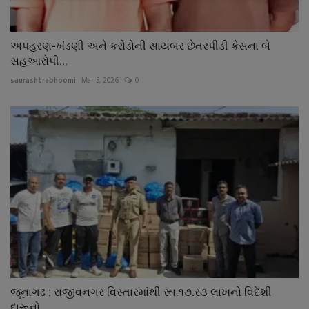
અપહરણ-ખંડણી અને કરોડોની સાયબર છેતરપીંડી કેસના બે
સહઆરોપી...
saurashtrabhoomi
Mar 5, 2026
0
જૂનાગઢ : રાજીવનગર વિસ્તારમાંથી રૂા.૧૭.ર૩ લાખનો વિદેશી
દારૂનો...