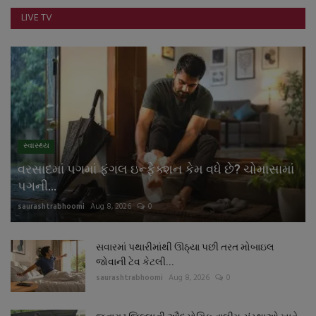
LIVE TV
સ્વાસ્થ્ય
વરસાદમાં પગમાં ફંગલ ઇન્ફેક્શન કેમ વધે છે? ચોમાસામાં
પગની...
saurashtrabhoomi
Aug 8, 2026
0
સવારમાં પથારીમાંથી ઊઠ્યા પછી તરત મોબાઇલ
જોવાની ટેવ કેટલી...
saurashtrabhoomi
Aug 8, 2026
0