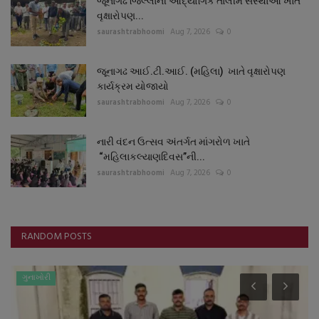
જૂનાગઢ જિલ્લાની ઔદ્યોગિક તાલીમ સંસ્થાઓ ખાતે
વૃક્ષારોપણ...
saurashtrabhoomi
Aug 7, 2026
0
જૂનાગઢ આઈ.ટી.આઈ. (મહિલા) ખાતે વૃક્ષારોપણ
કાર્યક્રમ યોજાયો
saurashtrabhoomi
Aug 7, 2026
0
નારી વંદન ઉત્સવ અંતર્ગત માંગરોળ ખાતે
“મહિલાકલ્યાણદિવસ”ની...
saurashtrabhoomi
Aug 7, 2026
0
RANDOM POSTS
ગુનાખોરી