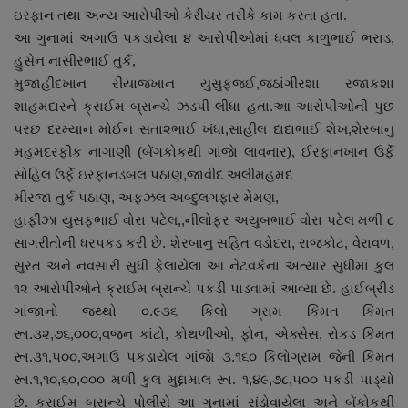
ઇરફાન તથા અન્ય આરોપીઓ કેરીયર તરીકે કામ કરતા હતા.
આ ગુનામાં અગાઉ પકડાયેલા ૪ આરોપીઓમાં ધવલ કાળુભાઈ ભરાડ,
હુસેન નાસીરભાઈ તુર્ક,
મુજાહીદખાન રીયાજખાન યુસુફજઈ,જઠાંગીરશા રજાકશા
શાહમદારને ક્રાઈમ બ્રાન્ચે ઝડપી લીધા હતા.આ આરોપીઓની પુછ
પરછ દરમ્યાન મોઈન સતા૨ભાઈ ખંધા,સાહીલ દાદાભાઈ શેખ,શેરબાનુ
મહમદરફીક નાગાણી (બેંગકોકથી ગાંજાે લાવનાર), ઈરફાનખાન ઉર્ફે
સોહિલ ઉર્ફે ઇરફાનડબલ પઠાણ,જાવીદ અલીમહમદ
મીરજા તુર્ક પઠાણ, અફઝલ અબ્દુલગફાર મેમણ,
હાફીઝા યુસફભાઈ વોરા પટેલ,,નીલોફર અયુબભાઈ વોરા પટેલ મળી ૮
સાગરીતોની ધરપકડ કરી છે. શેરબાનુ સહિત વડોદરા, રાજકોટ, વેરાવળ,
સુરત અને નવસારી સુધી ફેલાયેલા આ નેટવર્કના અત્યાર સુધીમાં કુલ
૧૨ આરોપીઓને ક્રાઈમ બ્રાન્ચે પકડી પાડવામાં આવ્યા છે. હાઈબ્રીડ
ગાંજાનો જથ્થો ૦.૯૩૬ કિલો ગ્રામ કિંમત કિંમત
રૂા.૩૨,૭૬,૦૦૦,વજન કાંટો, કોથળીઓ, ફોન, એક્સેસ, રોકડ કિંમત
રૂા.૩૧,૫૦૦,અગાઉ પકડાયેલ ગાંજાે ૩.૧૬૦ કિલોગ્રામ જેની કિંમત
રૂા.૧,૧૦,૬૦,૦૦૦ મળી કુલ મુદ્દામાલ રૂા. ૧,૪૯,૭૮,૫૦૦ પકડી પાડ્યો
છે. ક્રાઈમ બ્રાન્ચે પોલીસે આ ગુનામાં સંડોવાયેલા અને બેંકોકથી