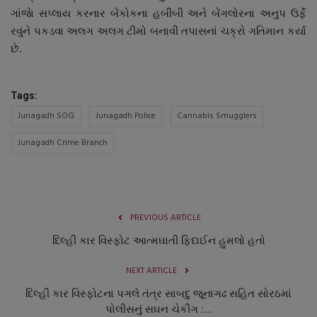
ગાંજાે સપ્લાય કરનાર બેંકોકના હબીબી અને બેંગલોરના અનુપ ઉર્ફે
રવુંને પકડવા અલગ અલગ ટીમો બનાવી તપાસનાં ચક્રો ગતિમાન કર્યા
છે.
Tags:
Junagadh SOG
Junagadh Police
Cannabis Smugglers
Junagadh Crime Branch
PREVIOUS ARTICLE
દિલ્હી કાર વિસ્ફોટ આત્મઘાતી ફિદાઈન હુમલો હતો
NEXT ARTICLE
દિલ્હી કાર વિસ્ફોટના પગલે તંત્ર સાબદુ જૂનાગઢ સહિત સોરઠમાં
પોલીસનું સઘન ચેકીંગ :...