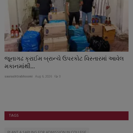
જૂનાગઢ ક્રાઈમ બ્રાન્ચે ઉપરકોટ વિસ્તારમાં આવેલ
જ
મકાનમાંથી...
ચ
saurashtrabhoomi
Aug 6, 2026
0
sa
TAGS
PLANT A SAPLING FOR ADMISSION IN COLLEGE