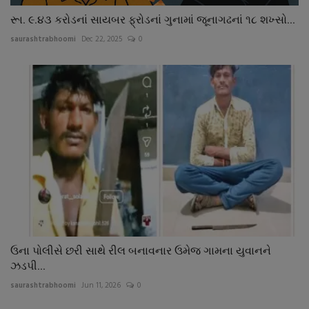
રૂા. ૯.૪૩ કરોડનાં સાયબર ફ્રોડનાં ગુનામાં જૂનાગઢનાં ૧૮ શખ્સો...
saurashtrabhoomi
Dec 22, 2025
0
ઉના પોલીસે છરી સાથે રીલ બનાવનાર ઉમેજ ગામના યુવાનને
ઝડપી...
saurashtrabhoomi
Jun 11, 2026
0