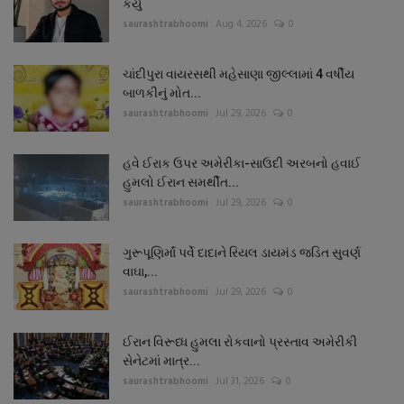
કર્યું
saurashtrabhoomi
Aug 4, 2026
0
ચાંદીપુરા વાયરસથી મહેસાણા જીલ્લામાં 4 વર્ષીય
બાળકીનું મોત...
saurashtrabhoomi
Jul 29, 2026
0
હવે ઈરાક ઉપર અમેરીકા-સાઉદી અરબનો હવાઈ
હુમલો ઈરાન સમર્થીત...
saurashtrabhoomi
Jul 29, 2026
0
ગુરૂપૂણિર્માં પર્વે દાદાને રિયલ ડાયમંડ જડિત સુવર્ણ
વાઘા,...
saurashtrabhoomi
Jul 29, 2026
0
ઈરાન વિરૂધ્ધ હુમલા રોકવાનો પ્રસ્તાવ અમેરીકી
સેનેટમાં માત્ર...
saurashtrabhoomi
Jul 31, 2026
0