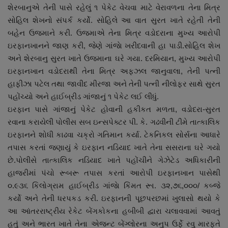
શેરબાનુએ તેની પાસે રહેલું ૧ પેકેટ વેચવા માટે વેરાવળના તેના મિત્ર
સોહિલ શેખનો સંપર્ક કર્યો. સોહિલે આ વાત સુરત ખાતે રહેતી તેની
બહેન ઉજમાને કરી. ઉજમાએ તેના મિત્ર વડોદરાના મુખ્ય આરોપી
ઇરફાનખાનને જાણ કરી, જેણે ગાંજાે ખરીદવાની હા પાડી.સોહિલ શેખ
અને શેરબાનુ સુરત ખાતે ઉજમાના ઘરે ગયા. દરમિયાન, મુખ્ય આરોપી
ઇરફાનખાન વડોદરાથી તેના મિત્ર અફઝલ જાનુવાલા, તેની પત્ની
હાફીઝા પટેલ તથા જાવીદ મીરજા અને તેની પત્ની નીલોફર સાથે સુરત
પહોંચ્યો અને હાઈબ્રીડ ગાંજાનું ૧ પેકેટ લઈ લીધું.
ઇરફાન પાસે ગાંજાનું પેકેટ હોવાની હકીકત મળતા, વડોદરા-સુરત
રવાના કરાયેલી પોલીસ સબ ઇન્સપેક્ટર પી. કે. ગઢવીની ટીમે તાત્કાલિક
ઇરફાનને શોધી કાઢવા ચક્રો ગતિમાન કર્યા. ટેકનિકલ સોર્સના આધારે
તપાસ કરતાં જણાયું કે ઇરફાન નડિયાદ ખાતે તેના સસરાના ઘરે ગયો
છે.પોલીસે તાત્કાલિક નડિયાદ ખાતે પહોંચીને ગેઝેટેડ અધિકારીની
હાજરીમાં પંચો રૂબરૂ તપાસ કરતાં આરોપી ઇરફાનખાન પાસેથી
૦.૯૩૬ કિલોગ્રામ હાઈબ્રીડ ગાંજાે કિંમત રૂા. ૩૨,૭૬,૦૦૦/ કબ્જે
કર્યો અને તેની ધરપકડ કરી. ઇરફાનની પૂછપરછમાં ખુલાસો થયો કે
આ આંતરરાષ્ટ્રીય રેકેટ બેંગકોકના હબીબી દ્વારા ચલાવવામાં આવતું
હતું અને ભારત ખાતે તેના એજન્ટ બેંગ્લોરના અનુપ ઉર્ફે રવુ મારફતે