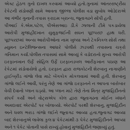
એક્ટ હેઠળ ગુનો દાખલ કરવામાં આવ્યો હતો.ગુનામાં આંતરરાષ્ટ્રીય
રેકેટની સંડોવણી સામે આવતા જીલ્લા પોલીસ વડા સુબોધ ઓડેદરાએ
આ ગંભીર ગુનાની તપાસ ક્રાઇમ બ્રાન્ચ, જૂનાગઢને સોંપી હતી.
પીઆઈ કે.એમ.પટેલ, પીએસઆઇ ડી.કે ઝાલાની ટીમે પકડાયેલા
આરોપી મુજાહીદખાન યુસુફજઈની સઘન પૂછપરછ હાથ ધરી.
પૂછપરછમાં અન્ય આરોપીઓના નામ ખુલ્યા અને ટેકનિકલ સોર્સ તથા
હ્યુમન ઇન્ટેલિજન્સના આધારે પોલીસે ઝડપથી તપાસના ચક્રો
ગતિમાન કર્યા.પોલીસ તપાસમાં સામે આવ્યું કે વડોદરાનો મુખ્ય આરોપી
ઇરફાનખાન ઉર્ફે સોહિલ ઉર્ફે ઇરફાનડબલ આરીફખાન પઠાણ આ
રેકેટમાં સંડોવાયેલો હતો. ઇરફાન દ્વારા રાજકોટની શેરબાનુ નાગાણીને
હાઈબ્રીડ ગાંજાે લેવા માટે બેંગકોક મોકલવામાં આવી હતી. શેરબાનુ
ગાંજાે લઈને આવી, પરંતુ તેણે આ ગાંજાે ઇરફાનને ન આપતા બારોબાર
વેચી દેવાનો પ્લાન ઘડ્યો. આ પ્લાન માટે તેણે તેના મિત્ર મુજાહિદીનનો
સંપર્ક કર્યો અને વોટ્સએપ કોલ દ્વારા જૂનાગઢના મોઈન ખંધાને
અમદાવાદ એરપોર્ટ પર બોલાવ્યો. એરપોર્ટ પરથી શેરબાનુ, મુજાહિદીન
અને ધવલ ભરાડ ગાંજાે લઈને જૂનાગઢ આવ્યા હતા.જુનાગઢ આવ્યા
બાદ શેરબાનુએ લાવેલા કુલ ૪ પેકેટમાંથી ૩ પેકેટ મુજાહિદીનને આપ્યા
અને ૧ પેકેટ પોતાની પાસે રાખ્યું હોવાનું મુજાહિદીને જણાવ્યું હતું.