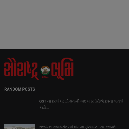
RANDOM POSTS
GST ના દરમાં ઘટાડો થવાની બાદ મધર ડેરીએ દુધના ભાવમાં
કર્યો...
રાજયના ન્યાયતંત્રમાં વ્યાપક ફેરબદલ : ૭૯ જજને