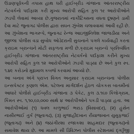
ઉંડાણપૂર્વકની તપાસ હાથ ધરી હાઈબ્રીડ ગાંજાના આંતરરાષ્ટ્રીય
નાણાંકીય સમાચાર
નેટવર્કનો પર્દાફાશ કરી મુખ્ય આરોપી સહિત કુલ ૧ર આરોપીઓને
ઝડપી લેવામાં આવ્યા છે.ગુજરાતમાં નાર્કોટિક્સના વધતા દૂષણને ડામી
સ્થાનિક સમાચાર
દેવા માટે જુનાગઢ પોલીસ દ્વારા સઘન ઝુંબેશ ચલાવવામાં આવી રહી છે.
આ ઝુંબેશના ભાગરૂપે, જુનાગઢ રેન્જ આઇજીનિલેશ જાજડીયા અને
સ્પોર્ટ્સ
જીલ્લા પોલીસ વડા સુબોધ ઓડેદરાની સુચનાને પગલે કાર્યવાહી કરતા
ક્રાઇમ બ્રાન્ચને મોટી સફળતા મળી છે.ક્રાઇમ બ્રાન્ચે પ્રતિબંધિત
રાશિફળ
હાઈબ્રીડ ગાંજાના આંતરરાષ્ટ્રીય નેટવર્કનો પર્દાફાશ કરીને મુખ્ય
આરોપી સહિત કુલ ૧૨ આરોપીઓને ઝડપી પાડ્યા છે અને કુલ રૂા.
ગુનાખોરી
૧.૪૯ કરોડનો મુદ્દામાલ કબજે કરવામાં આવ્યો છે.
આ બનાવ અંગે પ્રાપ્ત વિગત અનુસાર ક્રાઇમ બ્રાન્ચના પોલીસ
બોલિવૂડ
ઇન્સપેક્ટર કૃણાલ એમ. પટેલના માર્ગદર્શન હેઠળ ચોકકસ બાતમીનાં
આધારે પોલીસે હાઈબ્રીડ ગાંજાના ૩ પેકેટ, કુલ ૩.૧૬૦ કિલોગ્રામ,
સ્વાસ્થ્ય
કિંમત રૂા. ૧,૧૦,૬૦,૦૦૦ સાથે ૪ આરોપીઓને પકડી પાડ્યા હતા. આ
આરોપીઓમાં (૧) ધવલ કાળુભાઈ ભરાડ (વિસાવદર), (૨) હુસેન
નાસીરભાઈ તુર્ક (જૂનાગઢ), (૩) મુજાહીદખાન રીયાજખાન યુસુફજઈ
(જૂનાગઢ) અને (૪) જઠાંગીરશા રજાકશા શાહમદાર (જૂનાગઢ)નો
સમાવેશ થાય છે. આ મામલે સી ડિવિઝન પોલીસ સ્ટેશનમાં દ્ગડ્ઢઁજી