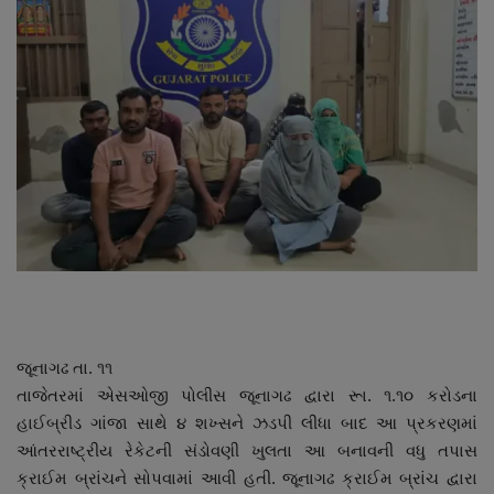
About Author
Contact
Dipotsav Special
આંતરરાષ્ટ્રીય
રાષ્ટ્રીય
ગુજરાત
જુનાગઢ
જૂનાગઢ તા. ૧૧
તાજેતરમાં એસઓજી પોલીસ જૂનાગઢ દ્વારા રૂા. ૧.૧૦ કરોડના
Support US
હાઈબ્રીડ ગાંજા સાથે ૪ શખ્સને ઝડપી લીધા બાદ આ પ્રકરણમાં
આંતરરાષ્ટ્રીય રેકેટની સંડોવણી ખુલતા આ બનાવની વધુ તપાસ
બજારના સમાચાર
ક્રાઈમ બ્રાંચને સોપવામાં આવી હતી. જૂનાગઢ ક્રાઈમ બ્રાંચ દ્વારા