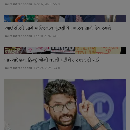
saurashtrabhoomi
Nov 17, 2025
0
આઈસીસી સામે પાકિસ્તાન ઘુંટણીયે : ભારત સામે મેચ રમશે
saurashtrabhoomi
Feb 10, 2026
0
બાંગ્લાદેશમાં હિન્દુઓની વસ્તી ઘટીને ૮ ટકા રહી ગઈ
saurashtrabhoomi
Dec 24, 2025
0