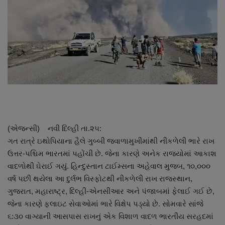
About Author
Contact
Dipotsav Special
આંતરરાષ્ટ્રીય
રાષ્ટ્રીય
(એજન્સી) નવી દિલ્હી તા.૨૫:
ગુજરાત
ગત રાત્રે ઇથોપિયાના હૈલે ગુબ્બી જ્વાળામુખીમાંથી નીકળેલી ભારે રાખ
ઉત્તર-પશ્ચિમ ભારતમાં પહોંચી છે. જેના કારણે અનેક રાજ્યોમાં આકાશ
જુનાગઢ
વાદળોથી ઘેરાઈ ગયું. હિન્દુસ્તાન ટાઈમ્સના અહેવાલ મુજબ, ૧૦,૦૦૦
વર્ષ પછી થયેલા આ દુર્લભ વિસ્ફોટથી નીકળેલી રાખ રાજસ્થાન,
Support US
ગુજરાત, મહારાષ્ટ્ર, દિલ્હી-એનસીઆર અને પંજાબમાં ફેલાઈ ગઈ છે,
જેના કારણે ફલાઇટ સેવાઓમાં ભારે વિક્ષેપ પડ્યો છે. સોમવારે સાંજે
બજારના સમાચાર
૬:૩૦ વાગ્યાની આસપાસ રાખનું એક વિશાળ વાદળ ભારતીય સરહદમાં