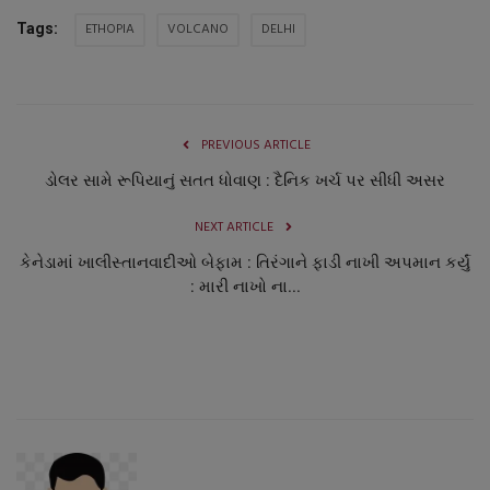
ETHOPIA
VOLCANO
DELHI
Tags:
PREVIOUS ARTICLE
ડોલર સામે રૂપિયાનું સતત ધોવાણ : દૈનિક ખર્ચ પર સીધી અસર
NEXT ARTICLE
કેનેડામાં ખાલીસ્તાનવાદીઓ બેફામ : તિરંગાને ફાડી નાખી અપમાન કર્યું
: મારી નાખો ના...