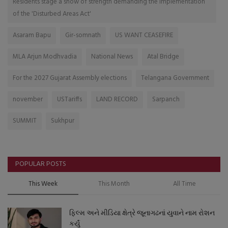
Residents stage a show of strength demanding the implementation
of the 'Disturbed Areas Act'
Asaram Bapu
Gir-somnath
US WANT CEASEFIRE
MLA Arjun Modhvadia
National News
Atal Bridge
For the 2027 Gujarat Assembly elections
Telangana Government
november
USTariffs
LAND RECORD
Sarpanch
SUMMIT
Sukhpur
POPULAR POSTS
This Week
This Month
All Time
ફિલ્મ અને મીડિયા ક્ષેત્રે જૂનાગઢનાં યુવાને નામ રોશન
કર્યું