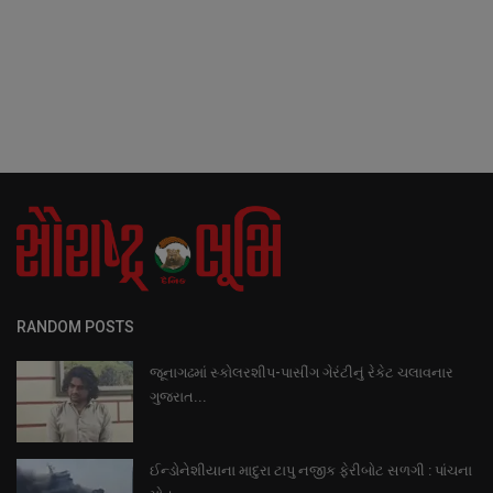
RANDOM POSTS
જૂનાગઢમાં સ્કોલરશીપ-પાસીંગ ગેરંટીનું રેકેટ ચલાવનાર
ગુજરાત...
ઈન્ડોનેશીયાના માદુરા ટાપુ નજીક ફેરીબોટ સળગી : પાંચના