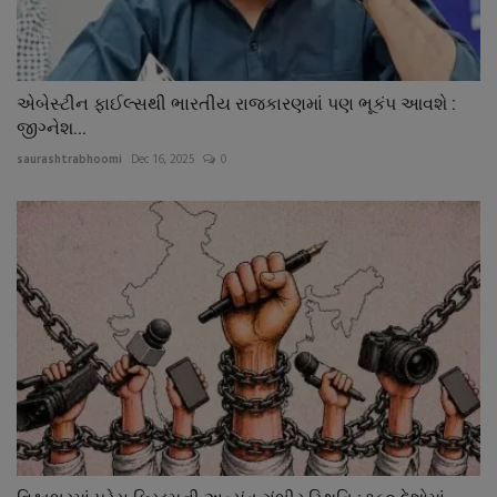
એબેસ્ટીન ફાઈલ્સથી ભારતીય રાજકારણમાં પણ ભૂકંપ આવશે :
જીગ્નેશ...
saurashtrabhoomi
Dec 16, 2025
0