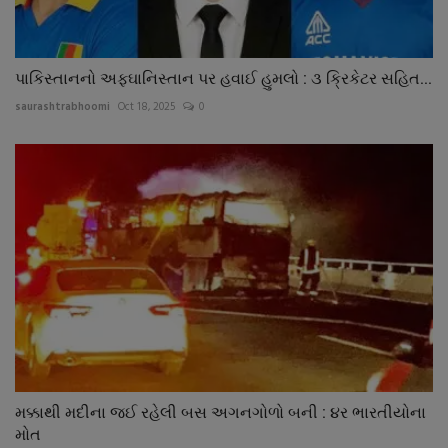
પાકિસ્તાનનો અફઘાનિસ્તાન પર હવાઈ હુમલો : ૩ ક્રિકેટર સહિત...
saurashtrabhoomi
Oct 18, 2025
0
મક્કાથી મદીના જઈ રહેલી બસ અગનગોળો બની : ૪ર ભારતીયોના
મોત