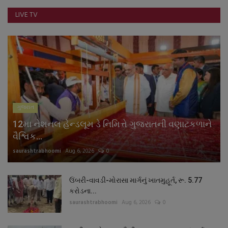
LIVE TV
ગુજરાત
12મા નેશનલ હેન્ડલૂમ ડે નિમિત્તે ગુજરાતની વણાટકળાને
વૈશ્વિક...
saurashtrabhoomi
Aug 6, 2026
0
ઉંબરી-વાવડી-મોરાસા માર્ગનું ખાતમુહૂર્ત, રૂ. 5.77
કરોડના...
saurashtrabhoomi
Aug 6, 2026
0