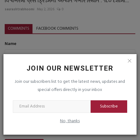
વિશ્વભરમાં પ્રેસ ફ્રિડમની અત્યંત ગંભીર સ્થિતિ : ૧૮૦ દેશોમાં...
saurashtrabhoomi
May 2, 2026
0
COMMENTS
FACEBOOK COMMENTS
Name
JOIN OUR NEWSLETTER
Email
Join our subscribers list to get the latest news, updates and
special offers directly in your inbox
Comment
Subscribe
No, thanks