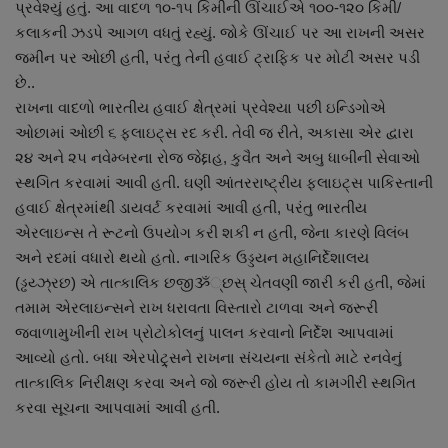
પ્રવેશ્યું હતું. આ વાદળ ૧૦-૧૫ કિમીની ઊંચાઈએ ૧૦૦-૧૨૦ કિમી/
નાણાંકીય સમાચાર
કલાકની ઝડપે આગળ વધતું રહ્યું. જોકે ઊંચાઈ પર આ રાખની અસર
જમીન પર ઓછી હતી, પરંતુ તેની હવાઈ ટ્રાફિક પર મોટી અસર પડી
સ્થાનિક સમાચાર
છે..
રાખના વાદળો ભારતીય હવાઈ ક્ષેત્રમાં પ્રવેશ્યા પછી ઇન્ડિગોએ
સ્પોર્ટ્સ
ઓછામાં ઓછી ૬ ફલાઇટ્સ રદ કરી. તેવી જ રીતે, અકાસા એર દ્વારા
૨૪ અને ૨૫ નવેમ્બરના રોજ જેદ્દાહ, કુવૈત અને અબુ ધાબીની સેવાઓ
રાશિફળ
સ્થગિત કરવામાં આવી હતી. ઘણી આંતરરાષ્ટ્રીય ફલાઇટ્સ પાકિસ્તાની
હવાઈ ક્ષેત્રમાંથી ડાયવર્ટ કરવામાં આવી હતી, પરંતુ ભારતીય
ગુનાખોરી
એરલાઇન્સ તે રૂટનો ઉપયોગ કરી શકી ન હતી, જેના કારણે વિલંબ
અને રદમાં વધારો થયો હતો. નાગરિક ઉડ્ડયન મહાનિર્દેશાલય
બોલિવૂડ
(ડ્ઢય્ઝ્રછ) એ તાત્કાલિક છજીૐ્છસ્ ચેતવણી જારી કરી હતી, જેમાં
તમામ એરલાઇન્સને રાખ ધરાવતા વિસ્તારો ટાળવા અને જરૂરી
સ્વાસ્થ્ય
જ્વાળામુખીની રાખ પ્રોટોકોલનું પાલન કરવાનો નિર્દેશ આપવામાં
આવ્યો હતો. બધા એરપોટ્ર્સને રાખના સંચયના સંકેતો માટે રનવેનું
તાત્કાલિક નિરીક્ષણ કરવા અને જો જરૂરી હોય તો કામગીરી સ્થગિત
કરવા સૂચના આપવામાં આવી હતી.