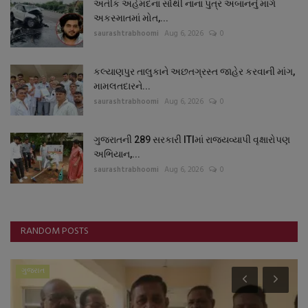
અતીક અહેમદના સૌથી નાના પુત્ર અબાનનું માર્ગ
અકસ્માતમાં મોત,...
saurashtrabhoomi
Aug 6, 2026
0
કલ્યાણપુર તાલુકાને અછતગ્રસ્ત જાહેર કરવાની માંગ,
મામલતદારને...
saurashtrabhoomi
Aug 6, 2026
0
ગુજરાતની 289 સરકારી ITIમાં રાજ્યવ્યાપી વૃક્ષારોપણ
અભિયાન,...
saurashtrabhoomi
Aug 6, 2026
0
RANDOM POSTS
ગુજરાત