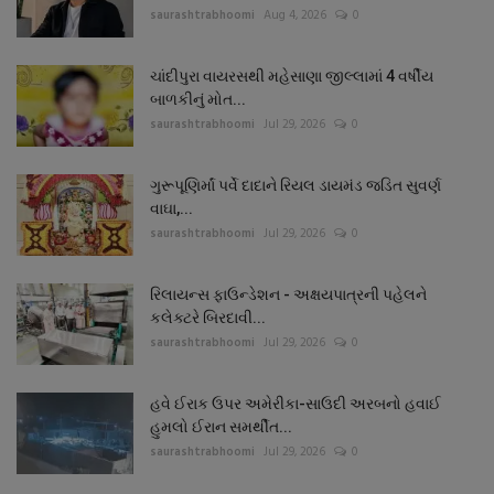
saurashtrabhoomi
Aug 4, 2026
0
ચાંદીપુરા વાયરસથી મહેસાણા જીલ્લામાં 4 વર્ષીય
બાળકીનું મોત...
saurashtrabhoomi
Jul 29, 2026
0
ગુરૂપૂણિર્માં પર્વે દાદાને રિયલ ડાયમંડ જડિત સુવર્ણ
વાઘા,...
saurashtrabhoomi
Jul 29, 2026
0
રિલાયન્સ ફાઉન્ડેશન - અક્ષયપાત્રની પહેલને
કલેક્ટરે બિરદાવી...
saurashtrabhoomi
Jul 29, 2026
0
હવે ઈરાક ઉપર અમેરીકા-સાઉદી અરબનો હવાઈ
હુમલો ઈરાન સમર્થીત...
saurashtrabhoomi
Jul 29, 2026
0