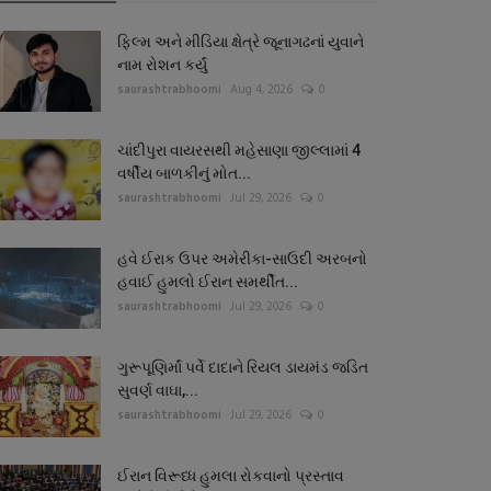
ફિલ્મ અને મીડિયા ક્ષેત્રે જૂનાગઢનાં યુવાને
નામ રોશન કર્યું
saurashtrabhoomi
Aug 4, 2026
0
ચાંદીપુરા વાયરસથી મહેસાણા જીલ્લામાં 4
વર્ષીય બાળકીનું મોત...
saurashtrabhoomi
Jul 29, 2026
0
હવે ઈરાક ઉપર અમેરીકા-સાઉદી અરબનો
હવાઈ હુમલો ઈરાન સમર્થીત...
saurashtrabhoomi
Jul 29, 2026
0
ગુરૂપૂણિર્માં પર્વે દાદાને રિયલ ડાયમંડ જડિત
સુવર્ણ વાઘા,...
saurashtrabhoomi
Jul 29, 2026
0
ઈરાન વિરૂધ્ધ હુમલા રોકવાનો પ્રસ્તાવ