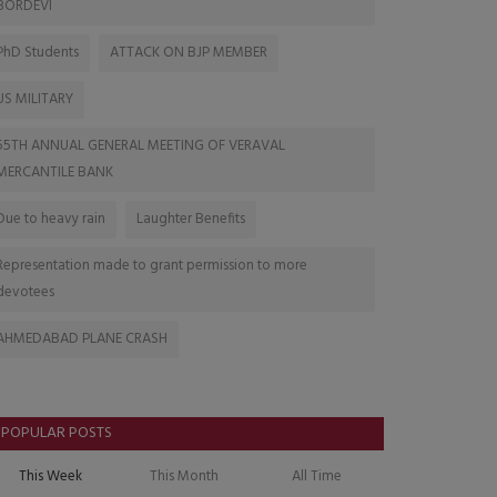
BORDEVI
PhD Students
ATTACK ON BJP MEMBER
US MILITARY
55TH ANNUAL GENERAL MEETING OF VERAVAL
MERCANTILE BANK
Due to heavy rain
Laughter Benefits
Representation made to grant permission to more
devotees
AHMEDABAD PLANE CRASH
POPULAR POSTS
This Week
This Month
All Time