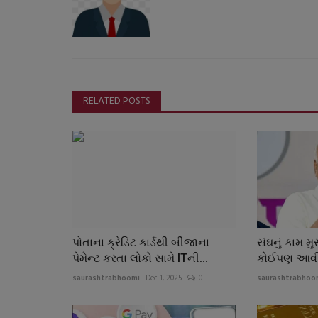
RELATED POSTS
પોતાના ક્રેડિટ કાર્ડથી બીજાના
સંઘનું કામ મ
પેમેન્ટ કરતા લોકો સામે ITની...
કોઈપણ આવીને
saurashtrabhoomi
Dec 1, 2025
0
saurashtrabhoo