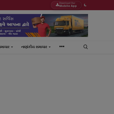
Download Our
Mobile App
સમાચાર
નાણાંકીય સમાચાર