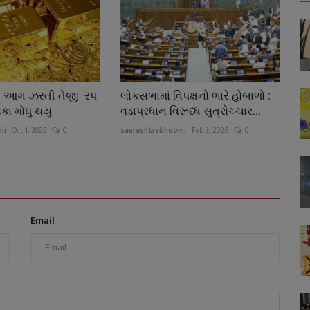
ત આગ ઝરતી તેજી રપ
લોકસભામાં વિપક્ષનો ભારે હોબાળો :
કા મોંઘુ થયું
વડાપ્રધાન વિરૂધ્ધ સુત્રોચ્ચાર...
mi
Oct 1, 2025
0
saurashtrabhoomi
Feb 3, 2026
0
Email