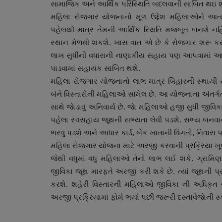
સામાજિક અને આર્થિક પરિસ્થિતિ બદલવાની સાબિત થઇ શક
મહિલા રોજગાર યોજનાનો મૂળ ઉદ્દેશ મહિલાઓને આર્
પહેલથી માત્ર તેમની આર્થિક સ્થિતિ મજબૂત બનશે નહિ
સ્થાન મેળવી શકશે. ખાસ વાત એ છે કે રોજગાર શરૂ કર
લાખ સુધીની વધારાની નાણાકીય સહાય પણ આપવામાં આવશ
પાડવામાં સહાયક સાબિત થશે.
મહિલા રોજગાર યોજનાનો લાભ માત્ર બિહારની સ્થાયી ર
બંને વિસ્તારોની મહિલાઓ સામેલ છે. આ યોજનાના અંતર
સાથે જાેડાવું અનિવાર્ય છે. જાે મહિલાઓ હજી સુધી જીવિ
સ્પોર્ટ્સ
પહેલા સ્વસહાય જૂથની સભ્યતા લેવી પડશે. સભ્ય બનવાની
ભરવું પડશે અને આધાર કાર્ડ, બેંક ખાતાની વિગતો, નિવાસ 
મહિલા રોજગાર યોજના માટે અરજી કરવાની પ્રક્રિયા 
જેથી વધુમાં વધુ મહિલાઓ તેનો લાભ લઈ શકે. ગ્રામિણ
જીવિકા જૂથ મારફતે અરજી કરી શકે છે. ત્યાં જૂથની પ્ર
કરશે. શહેરી વિસ્તારની મહિલાઓ જીવિકા ની અધિ
અરજી પ્રક્રિયામાં ફોર્મ ભર્યા પછી જરૂરી દસ્તાવેજાેન