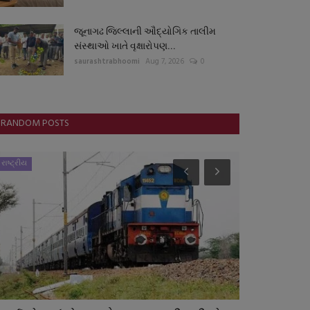
જૂનાગઢ જિલ્લાની ઔદ્યોગિક તાલીમ
સંસ્થાઓ ખાતે વૃક્ષારોપણ...
saurashtrabhoomi
Aug 7, 2026
0
RANDOM POSTS
રાષ્ટ્રીય
ગુનાખોરી