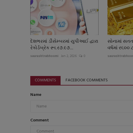
દેશભરમાં ડીસેમ્બરમાં યુપીઆઈ દ્વારા
સોનામાં સત
રેકોર્ડબ્રેક રૂા.ર૭.૯૭...
વર્ષમાં ર૬૦૦ ટ
saurashtrabhoomi
Jan 2, 2026
0
saurashtrabhoo
COMMENTS
FACEBOOK COMMENTS
Name
Comment