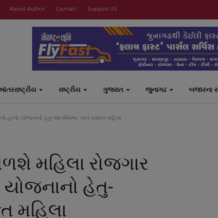
About Author
Contact
Support US
આંતરરાષ્ટ્રીય
રાષ્ટ્રીય
ગુજરાત
જુનાગઢ
બજારના 
 હપ્તો, યોજનાનો હેતુ-આર્ત્મનિભર અને સશક્ત મહિલા
ળશે મહિલા રોજગાર
 યોજનાનો હેતુ-
્ત મહિલા