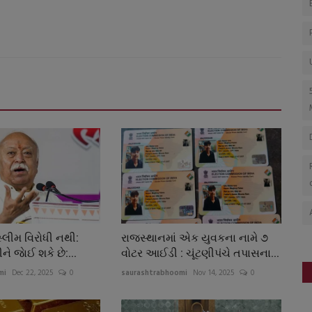
ુસ્લીમ વિરોધી નથી:
રાજસ્થાનમાં એક યુવકના નામે ૭
 જાેઈ શકે છે:...
વોટર આઈડી : ચૂંટણીપંચે તપાસના...
mi
Dec 22, 2025
0
saurashtrabhoomi
Nov 14, 2025
0