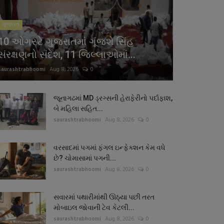
ગુજરાત
10 ઓગસ્ટે ગુજરાતમાં ગૂંજશે સિંહ
સંરક્ષણનો સંદેશ, 11 જિલ્લાઓમાં...
saurashtrabhoomi
Aug 8, 2026
0
જૂનાગઢમાં MD ડ્રગ્સની હેરાફેરીનો પર્દાફાશ,
બે મહિલા સહિત...
saurashtrabhoomi
Aug 8, 2026
0
વરસાદમાં પગમાં ફંગલ ઇન્ફેક્શન કેમ વધે
છે? ચોમાસામાં પગની...
saurashtrabhoomi
Aug 8, 2026
0
સવારમાં પથારીમાંથી ઊઠ્યા પછી તરત
મોબાઇલ જોવાની ટેવ કેટલી...
saurashtrabhoomi
Aug 8, 2026
0