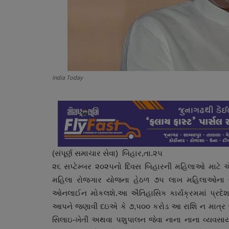
India Today
(સંપૂર્ણ સમાચાર સેવા) બિહાર,તા.૨૫
૨૬ સપ્ટેમ્બર ૨૦૨૫નો દિવસ બિહારની મહિલાઓ માટે ઐતિ
મહિલા રોજગાર યોજના હેઠળ ૭૫ લાખ મહિલાઓના બેંક
ઓનલાઈન મોકલશે.આ ઐતિહાસિક કાર્યક્રમમાં પ્રદેશના 
આપને જણાવી દઇએ કે ૭,૫૦૦ કરોડ આ રાશિ ન માત્ર આર
સિલાઇ-ખેતી અથવા પશુપાલન જેવા નાના નાના વ્યવસા