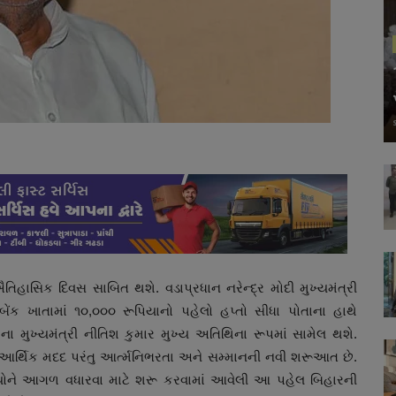
હાસિક દિવસ સાબિત થશે. વડાપ્રધાન નરેન્દ્ર મોદી મુખ્યમંત્રી
 ખાતામાં ૧૦,૦૦૦ રૂપિયાનો પહેલો હપ્તો સીધા પોતાના હાથે
મુખ્યમંત્રી નીતિશ કુમાર મુખ્ય અતિથિના રૂપમાં સામેલ થશે.
્થિક મદદ પરંતુ આર્ત્મનિભરતા અને સમ્માનની નવી શરૂઆત છે.
યોને આગળ વધારવા માટે શરૂ કરવામાં આવેલી આ પહેલ બિહારની