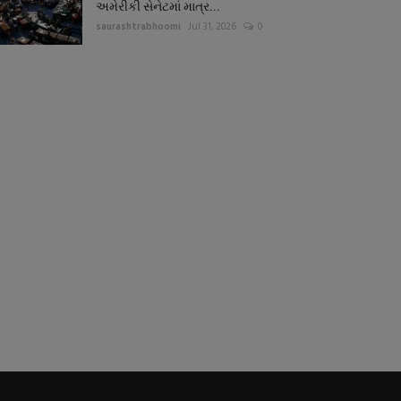
અમેરીકી સેનેટમાં માત્ર...
saurashtrabhoomi
Jul 31, 2026
0