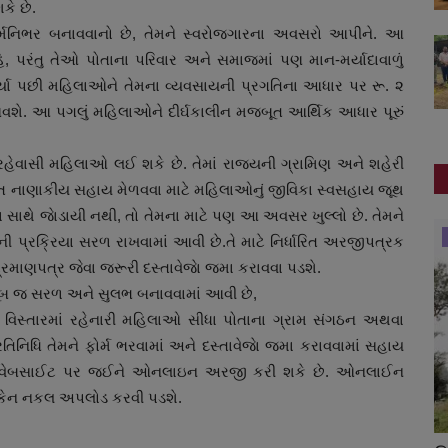
ે છે.
ત્મનિભર બનાવવાનો છે, તેમને સ્વરોજગારના અવસરો આપીને. આ
, પરંતુ તેઓ પોતાના પરિવાર અને સમાજમાં પણ માન-મર્યાદાવાળું
્યા પછી મહિલાઓને તેમના વ્યવસાયની પ્રગતિના આધાર પર રૂ. ૨
ે. આ પગલું મહિલાઓને દીર્ઘકાલીન મજબૂત આર્થિક આધાર પૂરું
હેવાસી મહિલાઓ લઈ શકે છે. તેમાં રાજ્યની ગ્રામિણ અને શહેરી
્ગત નાણાકીય સહાય મેળવવા માટે મહિલાઓનું જીવિકા સ્વસહાય જૂથ
કા સાથે જાેડાયી નથી, તો તેમના માટે પણ આ અવસર ખુલ્લો છે. તેમને
રાષ્ટ્રીય
 પ્રક્રિયા સરળ રાખવામાં આવી છે.તે માટે નિર્ધારિત અરજીપત્રક
પ્રમાણપત્ર જેવા જરૂરી દસ્તાવેજાે જમા કરાવવા પડશે.
ખૂબ જ સરળ અને સુલભ બનાવવામાં આવી છે,
 વિસ્તારમાં રહેનારી મહિલાઓ સીધા પોતાના ગ્રામ સંગઠન અથવા
તિનિધિ તેમને ફોર્મ ભરવામાં અને દસ્તાવેજાે જમા કરાવવામાં સહાય
કૃત વેબસાઈટ પર જઈને ઓનલાઇન અરજી કરી શકે છે. ઓનલાઈન
ી સ્કેન નકલ અપલોડ કરવી પડશે.