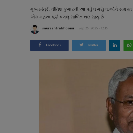
મુખ્યમંત્રી નીતિશ કુમારની આ પહેલ મહિલાઓેને સશક્
એક મહત્વ પૂર્ણ પગલું સાબિત થઇ રહ્યુ છે
saurashtrabhoomi
Sep 25, 2025 - 12:15
Facebook
Twitter