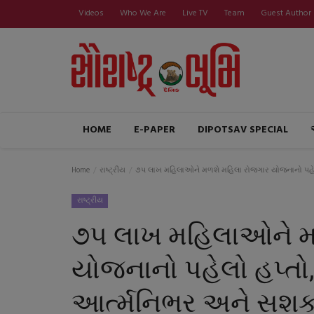
Videos
Who We Are
Live TV
Team
Guest Author
HOME
E-PAPER
DIPOTSAV SPECIAL
Home
રાષ્ટ્રીય
૭૫ લાખ મહિલાઓને મળશે મહિલા રોજગાર યોજનાનો પહેલો
રાષ્ટ્રીય
૭૫ લાખ મહિલાઓને મ
યોજનાનો પહેલો હપ્તો,
આર્ત્મનિભર અને સશક