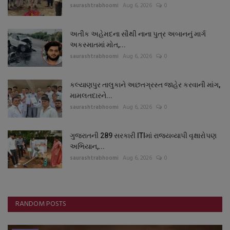
saurashtrabhoomi
Aug 6, 2026
0
અતીક અહેમદના સૌથી નાના પુત્ર અબાનનું માર્ગ
અકસ્માતમાં મોત,...
saurashtrabhoomi
Aug 6, 2026
0
કલ્યાણપુર તાલુકાને અછતગ્રસ્ત જાહેર કરવાની માંગ,
મામલતદારને...
saurashtrabhoomi
Aug 6, 2026
0
ગુજરાતની 289 સરકારી ITIમાં રાજ્યવ્યાપી વૃક્ષારોપણ
અભિયાન,...
saurashtrabhoomi
Aug 6, 2026
0
RANDOM POSTS