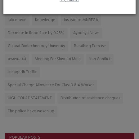
No, thanks
TAGS
lalo movie
Knowledge
Instead of MNREGA
Decrease In Repo Rate by 0.25%
Ayodhya News
Gujarat Biotechnology University
Breathing Exercise
વજનઘટાડો
Meeting For Shivratri Mela
Iran Conflict
Junagadh Traffic
Special Charge Allowance For Class 3 & 4 Worker
HIGH COURT STATEMENT
Distribution of assistance cheques
The police have woken up
POPULAR POSTS