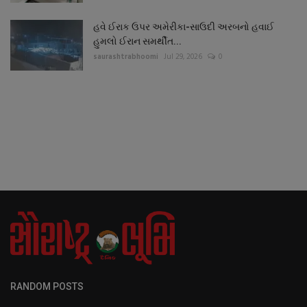
હવે ઈરાક ઉપર અમેરીકા-સાઉદી અરબનો હવાઈ
હુમલો ઈરાન સમર્થીત...
saurashtrabhoomi
Jul 29, 2026
0
RANDOM POSTS