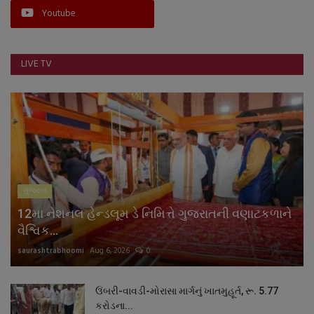
Youtube
નાણાંકીય સમાચાર
સ્થાનિક સમાચાર
LIVE TV
સ્પોર્ટ્સ
રાશિફળ
ગુનાખોરી
ગુજરાત
બોલિવૂડ
12મા નેશનલ હેન્ડલૂમ ડે નિમિત્તે ગુજરાતની વણાટકળાને
સ્વાસ્થ્ય
વૈશ્વિક...
saurashtrabhoomi
Aug 6, 2026
0
ઉંબરી-વાવડી-મોરાસા માર્ગનું ખાતમુહૂર્ત, રૂ. 5.77
કરોડના...