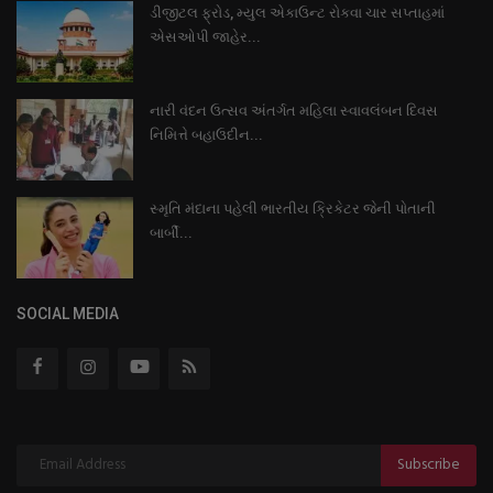
ડીજીટલ ફ્રોડ, મ્યુલ એકાઉન્ટ રોકવા ચાર સપ્તાહમાં
એસઓપી જાહેર...
નારી વંદન ઉત્સવ અંતર્ગત મહિલા સ્વાવલંબન દિવસ
નિમિત્તે બહાઉદીન...
સ્મૃતિ મંદાના પહેલી ભારતીય ક્રિકેટર જેની પોતાની
બાર્બી...
SOCIAL MEDIA
Subscribe