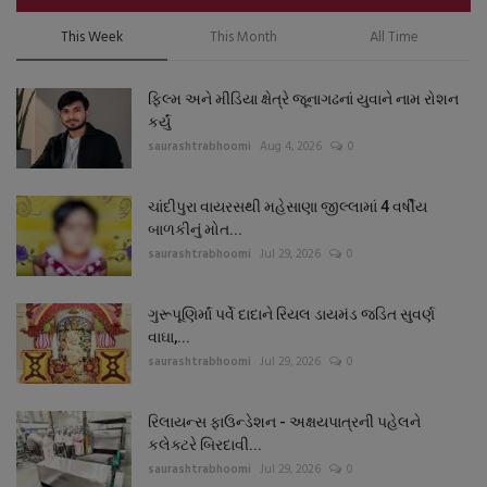
This Week
This Month
All Time
ફિલ્મ અને મીડિયા ક્ષેત્રે જૂનાગઢનાં યુવાને નામ રોશન
કર્યું
saurashtrabhoomi
Aug 4, 2026
0
ચાંદીપુરા વાયરસથી મહેસાણા જીલ્લામાં 4 વર્ષીય
બાળકીનું મોત...
saurashtrabhoomi
Jul 29, 2026
0
ગુરૂપૂણિર્માં પર્વે દાદાને રિયલ ડાયમંડ જડિત સુવર્ણ
વાઘા,...
saurashtrabhoomi
Jul 29, 2026
0
રિલાયન્સ ફાઉન્ડેશન - અક્ષયપાત્રની પહેલને
કલેક્ટરે બિરદાવી...
saurashtrabhoomi
Jul 29, 2026
0