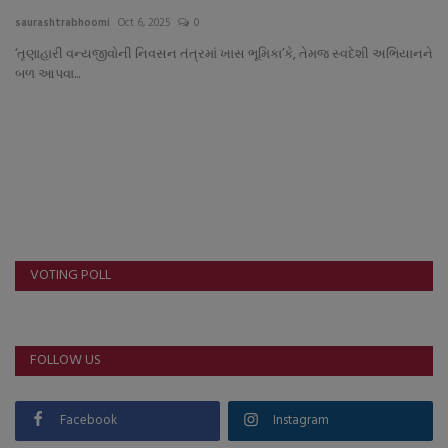
About Author
saurashtrabhoomi
Oct 6, 2025
0
‘તૃણાહારી વન્યજીવોની નિવસન તંત્રમાં ખાસ ભૂમિકા’કે, તેમજ સ્વદેશી અભિયાનને
Contact
બળ આપવા...
Dipotsav Special
આંતરરાષ્ટ્રીય
રાષ્ટ્રીય
ગુજરાત
VOTING POLL
જુનાગઢ
FOLLOW US
Support US
બજારના સમાચાર
Facebook
Instagram