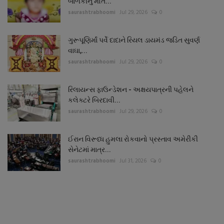
બાળકીનું મોત...
saurashtrabhoomi
Jul 29, 2026
0
ગુરૂપૂણિર્માં પર્વે દાદાને રિયલ ડાયમંડ જડિત સુવર્ણ
વાઘા,...
saurashtrabhoomi
Jul 29, 2026
0
રિલાયન્સ ફાઉન્ડેશન - અક્ષયપાત્રની પહેલને
કલેક્ટરે બિરદાવી...
saurashtrabhoomi
Jul 29, 2026
0
ઈરાન વિરૂધ્ધ હુમલા રોકવાનો પ્રસ્તાવ અમેરીકી
સેનેટમાં માત્ર...
saurashtrabhoomi
Jul 31, 2026
0