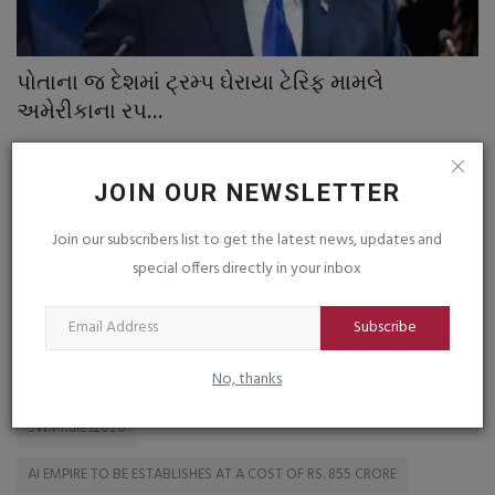
ુ
પોતાના જ દેશમાં ટ્રમ્પ ઘેરાયા ટેરિફ મામલે
મ
અમેરીકાના રપ...
ચ
saurashtrabhoomi
Aug 4, 2026
0
sa
JOIN OUR NEWSLETTER
Join our subscribers list to get the latest news, updates and
special offers directly in your inbox
TAGS
Subscribe
PGVCL Smart Meter
Monsoon2026
RozgarMela
No, thanks
Rajnath Singh
Lighting
CNG PRICE
Abbas Kureshi
SWMRules2026
AI EMPIRE TO BE ESTABLISHES AT A COST OF RS. 855 CRORE