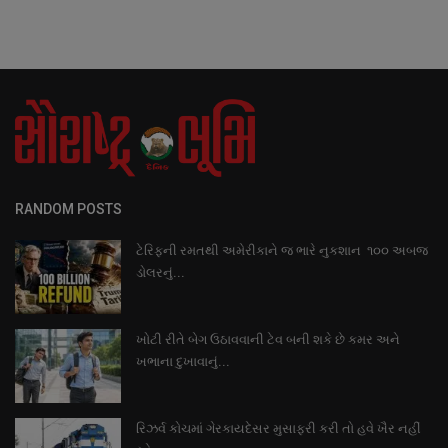
RANDOM POSTS
ટેરિફની રમતથી અમેરીકાને જ ભારે નુકશાન ૧૦૦ અબજ
ડોલરનું...
ખોટી રીતે બેગ ઉઠાવવાની ટેવ બની શકે છે કમર અને
ખભાના દુખાવાનું...
રિઝર્વ કોચમાં ગેરકાયદેસર મુસાફરી કરી તો હવે ખૈર નહીં