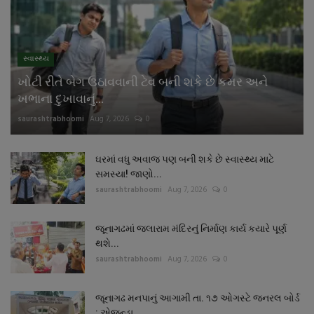
નાણાંકીય સમાચાર
સ્થાનિક સમાચાર
સ્વાસ્થ્ય
ખોટી રીતે બેગ ઉઠાવવાની ટેવ બની શકે છે કમર અને
સ્પોર્ટ્સ
ખભાના દુખાવાનું...
saurashtrabhoomi
Aug 7, 2026
0
રાશિફળ
ગુનાખોરી
ઘરમાં વધુ અવાજ પણ બની શકે છે સ્વાસ્થ્ય માટે
સમસ્યા! જાણો...
saurashtrabhoomi
Aug 7, 2026
0
બોલિવૂડ
જૂનાગઢમાં જલારામ મંદિરનું નિર્માણ કાર્ય કયારે પૂર્ણ
સ્વાસ્થ્ય
થશે...
saurashtrabhoomi
Aug 7, 2026
0
જૂનાગઢ મનપાનું આગામી તા. ૧૭ ઓગસ્ટે જનરલ બોર્ડ
: એજન્ડા...