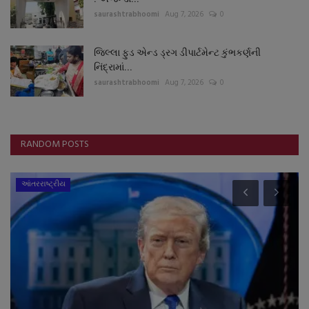
saurashtrabhoomi
Aug 7, 2026
0
જિલ્લા ફુડ એન્ડ ડ્રગ ડીપાર્ટમેન્ટ કુંભકર્ણની
નિંદ્રામાં...
saurashtrabhoomi
Aug 7, 2026
0
RANDOM POSTS
આંતરરાષ્ટ્રીય