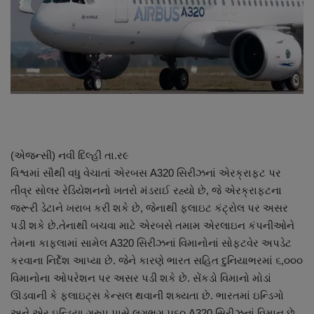
About Author
Contact
Dipotsav Special
આંતરરાષ્ટ્રીય
રાષ્ટ્રીય
(એજન્સી) નવી દિલ્હી તા.ર૯
વિશ્વમાં સૌથી વધુ વેચાતાં એરબસ A320 સિરીઝનાં એરક્રાફ્ટ પર
ગુજરાત
તીવ્ર સોલર રેડિયેશનનો ખતરો મંડરાઈ રહ્યો છે, જે એરક્રાફ્ટના
જરૂરી ડેટાને ખરાબ કરી શકે છે, જેનાથી ફ્લાઇટ કંટ્રોલ પર અસર
જુનાગઢ
પડી શકે છે.તેનાથી બચવા માટે એરબસે તમામ એરલાઇન કંપનીઓને
તેમના કાફલામાં સામેલ A320 સિરીઝનાં વિમાનોનાં સોફ્ટવેર અપડેટ
Support US
કરવાના નિર્દેશ આપ્યા છે. જેને કારણે ભારત સહિત દુનિયાભરમાં ૬,૦૦૦
વિમાનોના ઓપરેશન પર અસર પડી શકે છે. સેંકડો વિમાનો મોડાં
બજારના સમાચાર
ઊડવાની કે ફ્લાઇટ્સ કેન્સલ થવાની શક્યતા છે. ભારતમાં ઇન્ડિગો
અને એર ઇન્ડિયા ગ્રુપ પાસે લગભગ ૫૬૦ A320 સિરીઝનાં વિમાન છે.