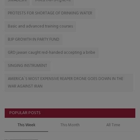
SWADESHI
ભિવંડી બિલ્ડિંગ દુર્ઘટના
PROTESTS FOR SHORTAGE OF DRINKING WATER
Basic and advanced training courses
BJP GROWTH IN PARTY FUND
GRD jawan caught red-handed accepting a bribe
SINGING INSTRUMENT
AMERICA`S MOST EXPENSIVE REAPER DRONE GOES DOWN IN THE
WAR AGAINST IRAN
POPULAR POSTS
This Week
This Month
All Time