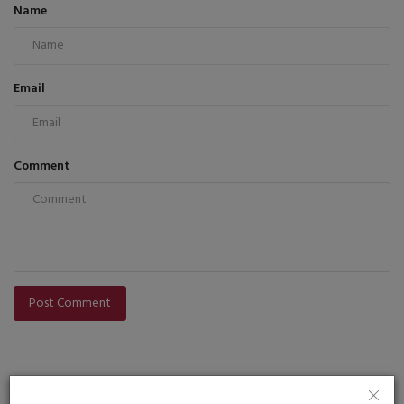
Name
Email
Comment
Post Comment