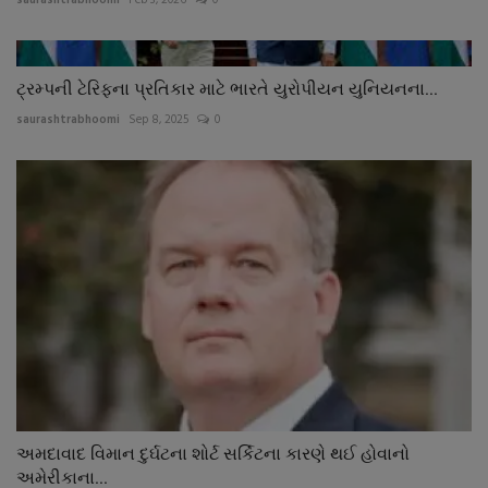
ટ્રમ્પની ટેરિફના પ્રતિકાર માટે ભારતે યુરોપીયન યુનિયનના...
saurashtrabhoomi
Sep 8, 2025
0
અમદાવાદ વિમાન દુર્ઘટના શોર્ટ સર્કિટના કારણે થઈ હોવાનો
અમેરીકાના...