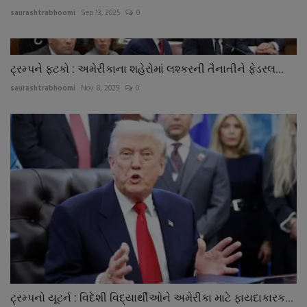
saurashtrabhoomi
Sep 13, 2025
0
ટ્રમ્પને ફટકો : અમેરીકાના શહેરોમાં લશ્કરની તૈનાતીને ફેડરલ...
saurashtrabhoomi
Nov 8, 2025
0
ટ્રમ્પનો યૂટર્ન : વિદેશી વિદ્યાર્થીઓને અમેરીકા માટે ફાયદાકારક...