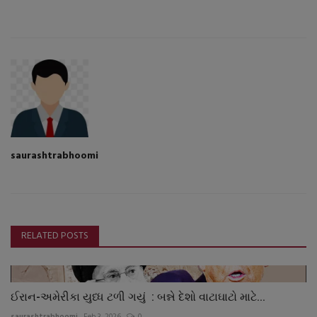
saurashtrabhoomi
RELATED POSTS
ઈરાન-અમેરીકા યુધ્ધ ટળી ગયું : બન્ને દેશો વાટાઘાટો માટે...
saurashtrabhoomi
Feb 3, 2026
0