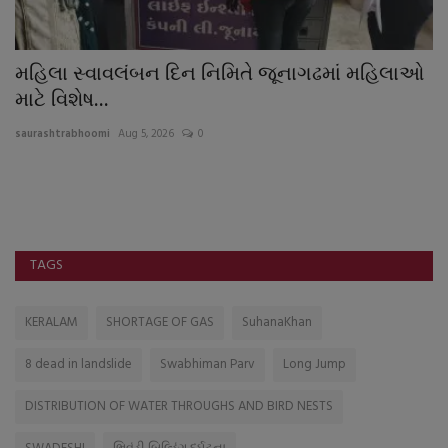
ી
મહિલા સ્વાવલંબન દિન નિમિતે જૂનાગઢમાં મહિલાઓ
વ
માટે વિશેષ...
ક
saurashtrabhoomi
Aug 5, 2026
0
sa
સત
TAGS
KERALAM
SHORTAGE OF GAS
SuhanaKhan
8 dead in landslide
Swabhiman Parv
Long Jump
DISTRIBUTION OF WATER THROUGHS AND BIRD NESTS