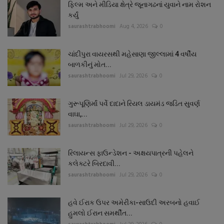
ફિલ્મ અને મીડિયા ક્ષેત્રે જૂનાગઢનાં યુવાને નામ રોશન
કર્યું
saurashtrabhoomi
Aug 4, 2026
0
ચાંદીપુરા વાયરસથી મહેસાણા જીલ્લામાં 4 વર્ષીય
બાળકીનું મોત...
saurashtrabhoomi
Jul 29, 2026
0
ગુરૂપૂણિર્માં પર્વે દાદાને રિયલ ડાયમંડ જડિત સુવર્ણ
વાઘા,...
saurashtrabhoomi
Jul 29, 2026
0
રિલાયન્સ ફાઉન્ડેશન - અક્ષયપાત્રની પહેલને
કલેક્ટરે બિરદાવી...
saurashtrabhoomi
Jul 29, 2026
0
હવે ઈરાક ઉપર અમેરીકા-સાઉદી અરબનો હવાઈ
હુમલો ઈરાન સમર્થીત...