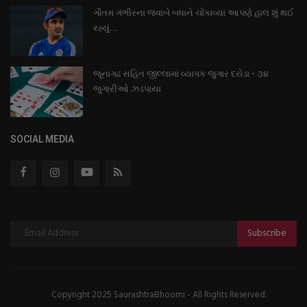
ગૌતમ ગંભીરના જવાબે બધાને ચોંકાવ્યા આપણે હાલ શું થઈ
રહ્યું...
જૂનાગઢ સહિત જીલ્લામાં વ્યાપક જુગાર દરોડા - ૩૪
જુગારીઓ ઝડપાયા
SOCIAL MEDIA
Subscribe
Copyright 2025 SaurashtraBhoomi - All Rights Reserved.