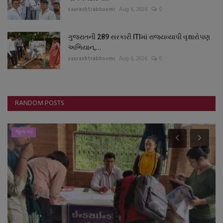
saurashtrabhoomi
Aug 6, 2026
0
ગુજરાતની 289 સરકારી ITIમાં રાજ્યવ્યાપી વૃક્ષારોપણ
અભિયાન,...
saurashtrabhoomi
Aug 6, 2026
0
RANDOM POSTS
જુનાગઢ