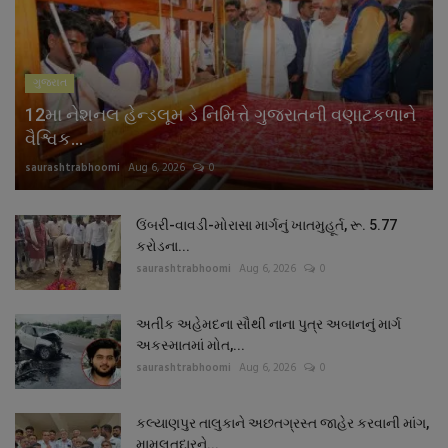
ગુજરાત
12મા નેશનલ હેન્ડલૂમ ડે નિમિત્તે ગુજરાતની વણાટકળાને
વૈશ્વિક...
saurashtrabhoomi
Aug 6, 2026
0
ઉંબરી-વાવડી-મોરાસા માર્ગનું ખાતમુહૂર્ત, રૂ. 5.77
કરોડના...
saurashtrabhoomi
Aug 6, 2026
0
અતીક અહેમદના સૌથી નાના પુત્ર અબાનનું માર્ગ
અકસ્માતમાં મોત,...
saurashtrabhoomi
Aug 6, 2026
0
કલ્યાણપુર તાલુકાને અછતગ્રસ્ત જાહેર કરવાની માંગ,
મામલતદારને...