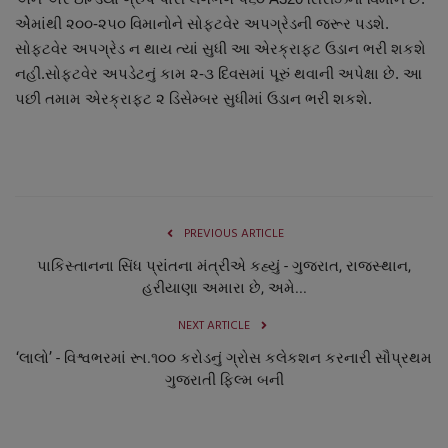
નાણાંકીય સમાચાર
એેમાંથી ૨૦૦-૨૫૦ વિમાનોને સોફ્ટવેર અપગ્રેડની જરૂર પડશે.
સોફ્ટવેર અપગ્રેડ ન થાય ત્યાં સુધી આ એરક્રાફ્ટ ઉડાન ભરી શકશે
સ્થાનિક સમાચાર
નહીં.સોફ્ટવેર અપડેટનું કામ ૨-૩ દિવસમાં પૂરું થવાની અપેક્ષા છે. આ
પછી તમામ એરક્રાફ્ટ ૨ ડિસેમ્બર સુધીમાં ઉડાન ભરી શકશે.
સ્પોર્ટ્સ
રાશિફળ
ગુનાખોરી
PREVIOUS ARTICLE
પાકિસ્તાનના સિંધ પ્રાંતના મંત્રીએ કહ્યું - ગુજરાત, રાજસ્થાન,
બોલિવૂડ
હરીયાણા અમારા છે, અમે...
NEXT ARTICLE
સ્વાસ્થ્ય
‘લાલો’ - વિશ્વભરમાં રૂા.૧૦૦ કરોડનું ગ્રોસ કલેકશન કરનારી સૌપ્રથમ
ગુજરાતી ફિલ્મ બની