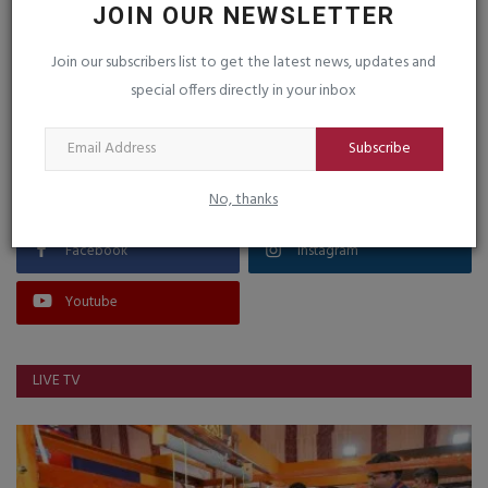
JOIN OUR NEWSLETTER
Join our subscribers list to get the latest news, updates and
special offers directly in your inbox
VOTING POLL
Subscribe
FOLLOW US
No, thanks
Facebook
Instagram
Youtube
LIVE TV