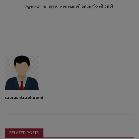
નાણાંકીય સમાચાર
જૂનાગઢ : આશ્રય સ્થાનમાંથી મોબાઈલની ચોરી
સ્થાનિક સમાચાર
સ્પોર્ટ્સ
રાશિફળ
ગુનાખોરી
બોલિવૂડ
saurashtrabhoomi
સ્વાસ્થ્ય
RELATED POSTS