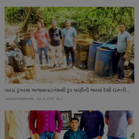
બરડા ડુંગરમા અજમાપાટનેશથી દુર પાણીની જરમાં દેશી દારૂની...
saurashtrabhoomi
Apr 8, 2026
0