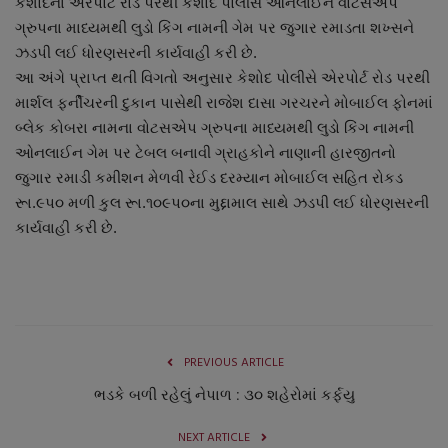
કેશોદના એરપોર્ટ રોડ પરથી કેશોદ પોલીસે ઓનલાઈન વોટસએપ
About Author
ગ્રુપના માધ્યમથી લુડો કિંગ નામની ગેમ પર જુગાર રમાડતા શખ્સને
ઝડપી લઈ ધોરણસરની કાર્યવાહી કરી છે.
Contact
આ અંગે પ્રાપ્ત થતી વિગતો અનુસાર કેશોદ પોલીસે એરપોર્ટ રોડ પરથી
માર્શલ ફર્નીચરની દુકાન પાસેથી રાજેશ દાસા ગરચરને મોબાઈલ ફોનમાં
Dipotsav Special
બ્લેક કોબરા નામના વોટસએપ ગ્રુપના માધ્યમથી લુડો કિંગ નામની
ઓનલાઈન ગેમ પર ટેબલ બનાવી ગ્રાહકોને નાણાની હારજીતનો
આંતરરાષ્ટ્રીય
જુગાર રમાડી કમીશન મેળવી રેઈડ દરમ્યાન મોબાઈલ સહિત રોકડ
રૂા.૯પ૦ મળી કુલ રૂા.૧૦૯પ૦ના મુદ્દામાલ સાથે ઝડપી લઈ ધોરણસરની
રાષ્ટ્રીય
કાર્યવાહી કરી છે.
ગુજરાત
જુનાગઢ
PREVIOUS ARTICLE
Support US
ભડકે બળી રહેલું નેપાળ : ૩૦ શહેરોમાં કર્ફયુ
બજારના સમાચાર
NEXT ARTICLE