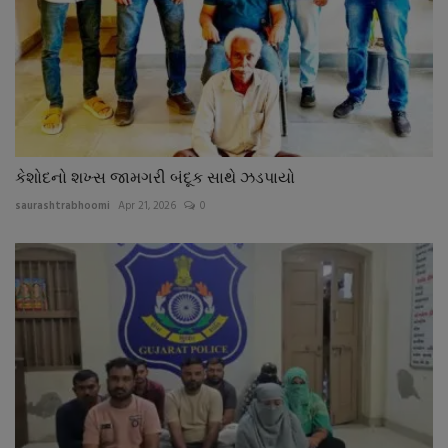
કેશોદનો શખ્સ જામગરી બંદૂક સાથે ઝડપાયો
saurashtrabhoomi
Apr 21, 2026
0