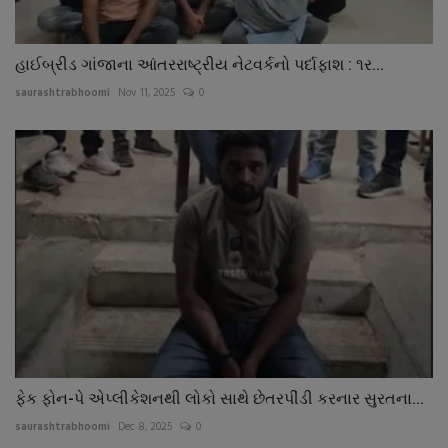
હાઈબ્રીડ ગાંજાના આંતરરાષ્ટ્રીય નેટવર્કનો પર્દાફાશ : ૧ર...
saurashtrabhoomi
Nov 11, 2025
0
ફેક ફોન-પે એપ્લીકેશનથી લોકો સાથે છેતરપીંડી કરનાર સુરતના...
saurashtrabhoomi
Dec 8, 2025
0