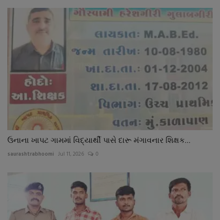
ઉનાના ખાપટ ગામમાં વિદ્યાર્થી પાસે દારૂ મંગાવનાર શિક્ષક...
saurashtrabhoomi
Jul 11, 2026
0