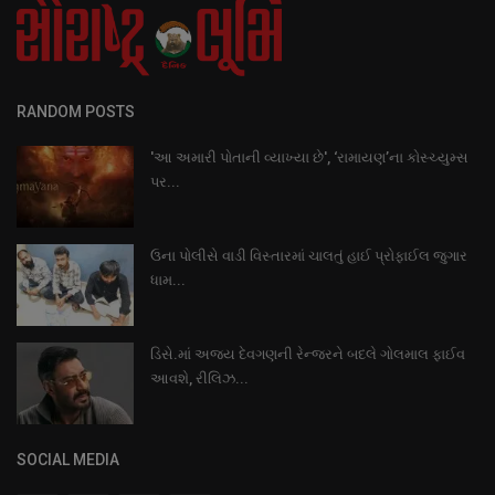
RANDOM POSTS
'આ અમારી પોતાની વ્યાખ્યા છે', ‘રામાયણ’ના કોસ્ચ્યુમ્સ
પર...
ઉના પોલીસે વાડી વિસ્તારમાં ચાલતું હાઈ પ્રોફાઈલ જુગાર
ધામ...
ડિસે.માં અજય દેવગણની રેન્જરને બદલે ગોલમાલ ફાઈવ
આવશે, રીલિઝ...
SOCIAL MEDIA