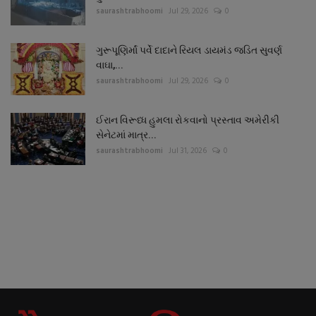
saurashtrabhoomi
Jul 29, 2026
0
ગુરૂપૂણિર્માં પર્વે દાદાને રિયલ ડાયમંડ જડિત સુવર્ણ
વાઘા,...
saurashtrabhoomi
Jul 29, 2026
0
ઈરાન વિરૂધ્ધ હુમલા રોકવાનો પ્રસ્તાવ અમેરીકી
સેનેટમાં માત્ર...
saurashtrabhoomi
Jul 31, 2026
0