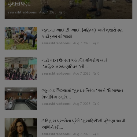
વૃક્ષારોપણ...
saurashtrabhoomi
Aug 7, 2026
0
જૂનાગઢ આઈ.ટી.આઈ. (મહિલા) ખાતે વૃક્ષારોપણ
કાર્યક્રમ યોજાયો
saurashtrabhoomi
Aug 7, 2026
0
નારી વંદન ઉત્સવ અંતર્ગત માંગરોળ ખાતે
“મહિલાકલ્યાણદિવસ”ની...
saurashtrabhoomi
Aug 7, 2026
0
જૂનાગઢ જિલ્લામાં "હર ઘર તિરંગા" અને "વિભાજન
વિભીષિકા સ્મૃતિ...
saurashtrabhoomi
Aug 7, 2026
0
ઈતિહાસ પ્રત્યેના પ્રેમે “મુસાફિરી’ની પ્રેરણા આપીઃ
અભિનેત્રી...
saurashtrabhoomi
Aug 7, 2026
0