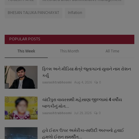
BHESAN TALUKA PANCHAYAT
Inflation
POPULAR POSTS
This Week
This Month
All Time
ફિલ્મ અને મીડિયા ક્ષેત્રે જૂનાગઢનાં યુવાને નામ રોશન
કર્યું
saurashtrabhoomi
Aug 4, 2026
0
ચાંદીપુરા વાયરસથી મહેસાણા જીલ્લામાં 4 વર્ષીય
બાળકીનું મોત...
saurashtrabhoomi
Jul 29, 2026
0
હવે ઈરાક ઉપર અમેરીકા-સાઉદી અરબનો હવાઈ
હુમલો ઈરાન સમર્થીત...