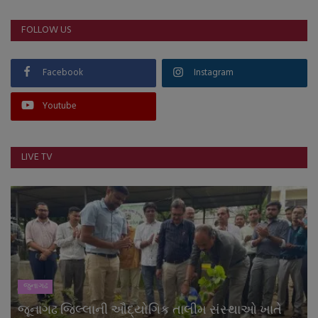
FOLLOW US
Facebook
Instagram
Youtube
LIVE TV
જુનાગઢ
જૂનાગઢ જિલ્લાની ઔદ્યોગિક તાલીમ સંસ્થાઓ ખાતે