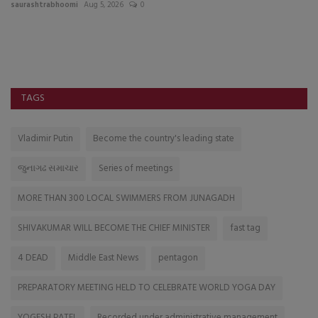
saurashtrabhoomi
Aug 5, 2026
0
sa
સત
TAGS
Vladimir Putin
Become the country's leading state
જુનાગઢ સમાચાર
Series of meetings
MORE THAN 300 LOCAL SWIMMERS FROM JUNAGADH
SHIVAKUMAR WILL BECOME THE CHIEF MINISTER
fast tag
4 DEAD
Middle East News
pentagon
PREPARATORY MEETING HELD TO CELEBRATE WORLD YOGA DAY
YOGESH PATEL
Recorded under administrative management