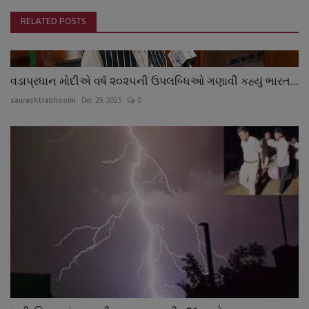
RELATED POSTS
વડાપ્રધાન મોદીએ વર્ષ ૨૦૨૫ની ઉપલબ્ધિઓ ગણાવી કહ્યું ભારત...
saurashtrabhoomi
Dec 29, 2025
0