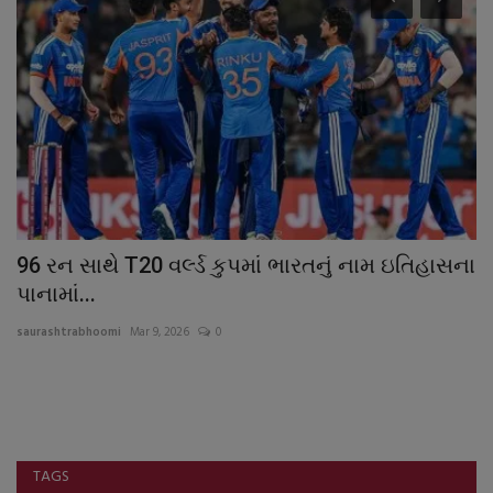
96 રન સાથે T20 વર્લ્ડ કુપમાં ભારતનું નામ ઇતિહાસના
ર
પાનામાં...
છે
saurashtrabhoomi
Mar 9, 2026
0
sa
વ્
ઉ
TAGS