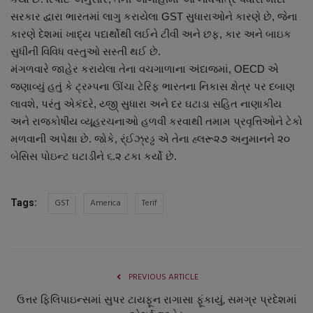
નાણાંકીય સમાચાર
સરકાર દ્વારા ભારતમાં લાગુ કરાયેલા GST સુધારાઓને કારણે છે, જેના
કારણે દેશમાં ખાદ્ય પદાર્થોથી લઈને ટીવી અને છફ, કાર અને બાઇક
સ્થાનિક સમાચાર
સુધીની વિવિધ વસ્તુઓ સસ્તી થઈ છે.
મંગળવારે જાહેર કરાયેલા તેના વચગાળાના અંદાજમાં, OECD એ
સ્પોર્ટ્સ
જણાવ્યું હતું કે ટ્રમ્પના ઊંચા ટેરિફ ભારતના નિકાસ ક્ષેત્ર પર દબાણ
લાવશે, પરંતુ એકંદરે, ય્જી્ સુધારા અને દર ઘટાડા સહિત નાણાકીય
અને રાજકોષીય વ્યૂહરચનાઓ હળવી કરવાથી તમામ પ્રવૃત્તિઓને ટેકો
રાશિફળ
મળવાની અપેક્ષા છે. જોકે, ર્ંઈઝ્રડ્ઢ એ તેના હ્લરૂ૨૭ અનુમાનને ૨૦
બેસિસ પોઇન્ટ ઘટાડીને ૬.૨ ટકા કર્યો છે.
ગુનાખોરી
બોલિવૂડ
GST
America
Terif
Tags:
સ્વાસ્થ્ય
PREVIOUS ARTICLE
ઉત્તર ફિલિપાઇન્સમાં સુપર ટાયફૂન રાગાસા ફૂંકાયું, સમગ્ર પ્રદેશમાં