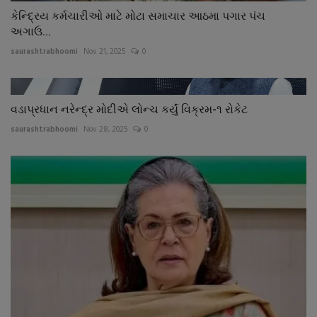
કેન્દ્રિય કર્મચારીઓ માટે મોટા સમાચાર આઠમા પગાર પંચ
અગાઉ...
saurashtrabhoomi
Nov 21, 2025
0
વડાપ્રધાન નરેન્દ્ર મોદીએ લોન્ચ કર્યું વિક્રમ-૧ રોકેટ
saurashtrabhoomi
Nov 28, 2025
0