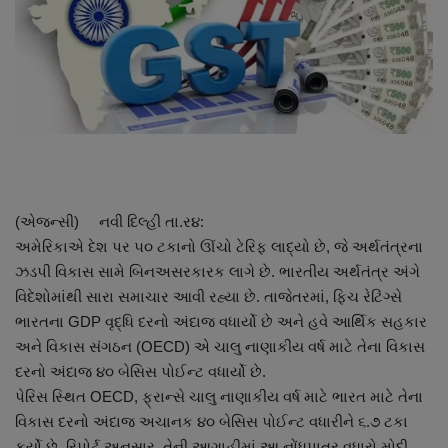
About Author
Contact
Dipotsav Special
આંતરરાષ્ટ્રીય
રાષ્ટ્રીય
(એજન્સી) નવી દિલ્હી તા.ર૪:
અમેરિકાએ દેશ પર ૫૦ ટકાનો ઊંચો ટેરિફ લાદ્યો છે, જે અર્થતંત્રના
ગુજરાત
ઝડપી વિકાસ સામે બિનઅસરકારક લાગે છે. ભારતીય અર્થતંત્ર અંગે
વિદેશોમાંથી સારા સમાચાર આવી રહ્યા છે. તાજેતરમાં, ફિચ રેટિંગ્સે
જુનાગઢ
ભારતના GDP વૃદ્ધિ દરનો અંદાજ વધાર્યો છે અને હવે આર્થિક સહકાર
અને વિકાસ સંગઠન (OECD) એ ચાલુ નાણાકીય વર્ષ માટે તેના વિકાસ
Support US
દરનો અંદાજ ૪૦ બેસિસ પોઈન્ટ વધાર્યો છે.
પેરિસ સ્થિત OECD, ફ્રાન્સે ચાલુ નાણાકીય વર્ષ માટે ભારત માટે તેના
બજારના સમાચાર
વિકાસ દરનો અંદાજ અચાનક ૪૦ બેસિસ પોઈન્ટ વધારીને ૬.૭ ટકા
કર્યો છે. રિપોર્ટ અનુસાર, તેની આગાહીમાં આ નોંધપાત્ર વધારો મોદી