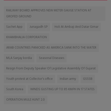
RAILWAY BOARD APPROVES NEW METER GAUGE STATION AT
GROFED GROUND
Sachet App
Junagadh SP
Holi At Ambaji And Datar Girnar
KHAMBHALIA CORPORATION
ARAB COUNTRIES PANICKED AS AMERICA SANK INTO THE WATER
MLA Sanjay kordia
Seasonal Diseases
Resign From Deputy Speaker Of Legislative Assembly Of Gujarat
Youth protest at Collector's office
Indian army
GSSSB
South Korea
WINDS GUSTING UP TO 85 KMPH IN 17 STATES
OPERATION MULE HUNT 2.0