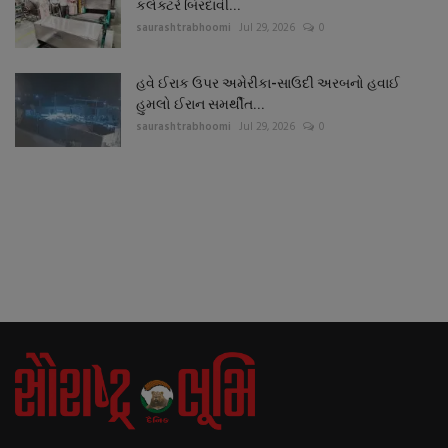
કલેક્ટરે બિરદાવી...
saurashtrabhoomi
Jul 29, 2026
0
હવે ઈરાક ઉપર અમેરીકા-સાઉદી અરબનો હવાઈ
હુમલો ઈરાન સમર્થીત...
saurashtrabhoomi
Jul 29, 2026
0