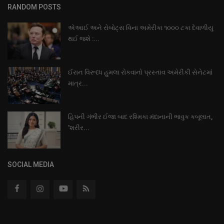
RANDOM POSTS
એઆઈ અને રોબોટ્સ વિના અમેરીકા ૧૦૦૦ ટકા દેવાળીયુ
થઈ જશે :...
ઈરાન વિરૂધ્ધ હુમલા રોકવાનો પ્રસ્તાવ અમેરીકી સેનેટમાં
માત્ર...
હિપની ગંભીર ઈજા બાદ રશ્મિકા મંદાનાની ભાવુક કબૂલાત,
'શરીર...
SOCIAL MEDIA