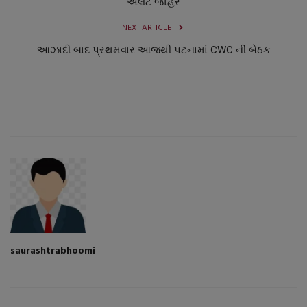
એલર્ટ જાહેર
NEXT ARTICLE
આઝાદી બાદ પ્રથમવાર આજથી પટનામાં CWC ની બેઠક
saurashtrabhoomi