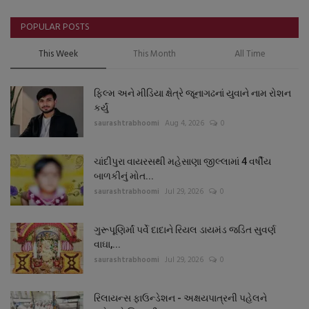
POPULAR POSTS
This Week
This Month
All Time
ફિલ્મ અને મીડિયા ક્ષેત્રે જૂનાગઢનાં યુવાને નામ રોશન
કર્યું
saurashtrabhoomi
Aug 4, 2026
0
ચાંદીપુરા વાયરસથી મહેસાણા જીલ્લામાં 4 વર્ષીય
બાળકીનું મોત...
saurashtrabhoomi
Jul 29, 2026
0
ગુરૂપૂણિર્માં પર્વે દાદાને રિયલ ડાયમંડ જડિત સુવર્ણ
વાઘા,...
saurashtrabhoomi
Jul 29, 2026
0
રિલાયન્સ ફાઉન્ડેશન - અક્ષયપાત્રની પહેલને