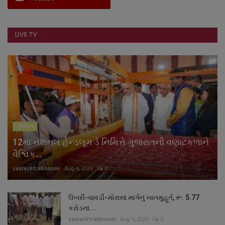
LIVE TV
ગુજરાત
12મા નેશનલ હેન્ડલૂમ ડે નિમિત્તે ગુજરાતની વણાટકળાને
વૈશ્વિક...
saurashtrabhoomi
Aug 6, 2026
0
ઉંબરી-વાવડી-મોરાસા માર્ગનું ખાતમુહૂર્ત, રૂ. 5.77
કરોડના...
saurashtrabhoomi
Aug 6, 2026
0