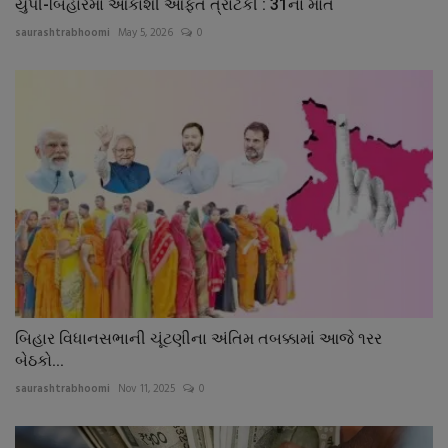
યુપી-બિહારમાં આકાશી આફત ત્રાટકી : 31ના મોત
saurashtrabhoomi
May 5, 2026
0
બિહાર વિધાનસભાની ચૂંટણીના અંતિમ તબક્કામાં આજે ૧રર
બેઠકો...
saurashtrabhoomi
Nov 11, 2025
0