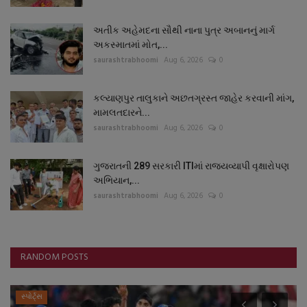
અતીક અહેમદના સૌથી નાના પુત્ર અબાનનું માર્ગ
અકસ્માતમાં મોત,...
saurashtrabhoomi
Aug 6, 2026
0
કલ્યાણપુર તાલુકાને અછતગ્રસ્ત જાહેર કરવાની માંગ,
મામલતદારને...
saurashtrabhoomi
Aug 6, 2026
0
ગુજરાતની 289 સરકારી ITIમાં રાજ્યવ્યાપી વૃક્ષારોપણ
અભિયાન,...
saurashtrabhoomi
Aug 6, 2026
0
RANDOM POSTS
સ્પોર્ટ્સ