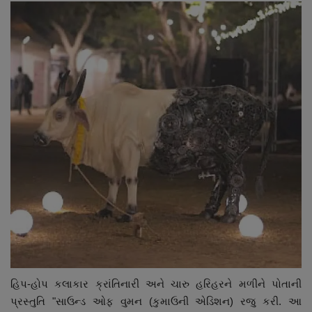
હિપ-હોપ કલાકાર ક્રાંતિનારી અને ચારુ હરિહરને મળીને પોતાની
પ્રસ્તુતિ "સાઉન્ડ ઓફ વુમન (કુમાઉની એડિશન) રજુ કરી. આ