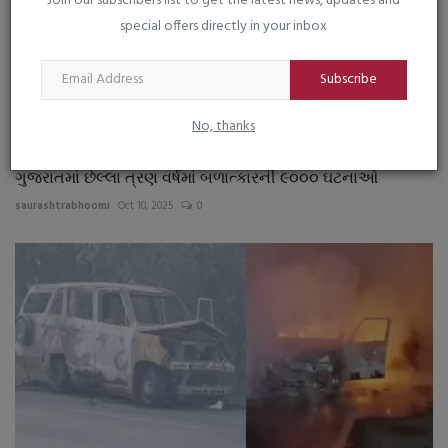
Join our subscribers list to get the latest news, updates and
special offers directly in your inbox
Subscribe
No, thanks
ગુજરાતમાં છેલ્લા ત્રણ વર્ષમાં બળાત્કારની ૯૦૦૦ ઘટનાઓ
saurashtrabhoomi
Oct 10, 2025
0