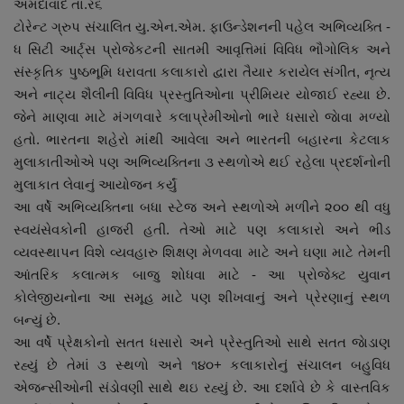
અમદાવાદ તા.ર૬
નાણાંકીય સમાચાર
ટોરેન્ટ ગ્રુપ સંચાલિત યુ.એન.એમ. ફાઉન્ડેશનની પહેલ અભિવ્યક્તિ -
ધ સિટી આર્ટ્સ પ્રોજેકટની સાતમી આવૃત્તિમાં વિવિધ ભૌગોલિક અને
સ્થાનિક સમાચાર
સંસ્કૃતિક પુષ્ઠભૂમિ ધરાવતા કલાકારો દ્વારા તૈયાર કરાયેલ સંગીત, નૃત્ય
અને નાટ્ય શૈલીની વિવિધ પ્રસ્તુતિઓના પ્રીમિયર યોજાઈ રહ્યા છે.
સ્પોર્ટ્સ
જેને માણવા માટે મંગળવારે કલાપ્રેમીઓનો ભારે ધસારો જાેવા મળ્યો
હતો. ભારતના શહેરો માંથી આવેલા અને ભારતની બહારના કેટલાક
રાશિફળ
મુલાકાતીઓએ પણ અભિવ્યક્તિના ૩ સ્થળોએ થઈ રહેલા પ્રદર્શનોની
મુલાકાત લેવાનું આયોજન કર્યું
ગુનાખોરી
આ વર્ષે અભિવ્યક્તિના બધા સ્ટેજ અને સ્થળોએ મળીને ૨૦૦ થી વધુ
સ્વયંસેવકોની હાજરી હતી. તેઓ માટે પણ કલાકારો અને ભીડ
બોલિવૂડ
વ્યવસ્થાપન વિશે વ્યવહારુ શિક્ષણ મેળવવા માટે અને ઘણા માટે તેમની
આંતરિક કલાત્મક બાજુ શોધવા માટે - આ પ્રોજેક્ટ યુવાન
સ્વાસ્થ્ય
કોલેજીયનોના આ સમૂહ માટે પણ શીખવાનું અને પ્રેરણાનું સ્થળ
બન્યું છે.
આ વર્ષે પ્રેક્ષકોનો સતત ધસારો અને પ્રેસ્તુતિઓ સાથે સતત જાેડાણ
રહ્યું છે તેમાં ૩ સ્થળો અને ૧૪૦+ કલાકારોનું સંચાલન બહુવિધ
એજન્સીઓની સંડોવણી સાથે થઇ રહ્યું છે. આ દર્શાવે છે કે વાસ્તવિક