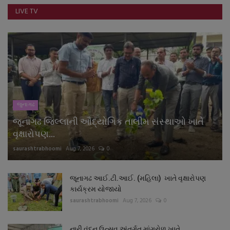
LIVE TV
જુનાગઢ
જૂનાગઢ જિલ્લાની ઔદ્યોગિક તાલીમ સંસ્થાઓ ખાતે
વૃક્ષારોપણ...
saurashtrabhoomi
Aug 7, 2026
0
જૂનાગઢ આઈ.ટી.આઈ. (મહિલા) ખાતે વૃક્ષારોપણ
કાર્યક્રમ યોજાયો
saurashtrabhoomi
Aug 7, 2026
0
નારી વંદન ઉત્સવ અંતર્ગત માંગરોળ ખાતે