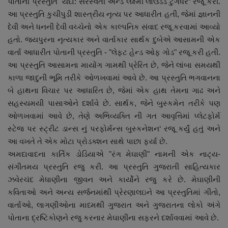
પોતાની પ્રસ્તુતિ "યદા: સરસ્વતી એન્ડ લક્ષ્મી લાઉડેડ ટુગેધર” રજૂ કરી.
આ પ્રસ્તુતિ કુચીપુડી શાસ્ત્રીય નૃત્ય પર આધારીત હતી, જેમાં જ્ઞાનની
દેવી અને ધનની દેવી વચ્ચેનો એક કાલ્પનિક સંવાદ રજૂ કરવામાં આવ્યો
હતો. જયપુરના નૃત્યકાર અને વાર્તાકાર સાર્થક દુબેએ આસામની એક
વાર્તા આધારીત પોતાની પ્રસ્તુતિ - "લેફ્ટ હેન્ડ ઓફ ગોડ" રજૂ કરી હતી.
આ પ્રસ્તુતિ આસામના માયોંગ ગામથી પ્રેરિત છે, જેને લાંબા સમયથી
કાળા જાદુની ભૂમિ તરીકે ઓળખવામાં આવે છે. આ પ્રસ્તુતિ ભગવાનના
બે હાથના વિચાર પર આધારિત છે, જેમાં એક હાથ તેમના ગાઢ અને
સહસ્યમયી પાસાઓને દર્શાવે છે. સાર્થક, જેને બુસ્કમેન તરીકે પણ
ઓળખવામાં આવે છે, તેણે અભિવ્યક્તિ ની ગત આવૃત્તિમાં પ્લેટફોર્મ
સ્ટેજ પર સ્ટ્રીટ ડાન્સ નું પરફોર્મન્સ બુસ્કનેશન‘ રજૂ કર્યું હતું અને
આ વખતે તે એક મોટા પ્રોડક્શન સાથે પાછા ફર્યા છે.
અમદાવાદના કાર્તિક ડોડિયાએ "રંગ મેઘાણી" નામની એક નાટ્ય-
સંગીતમય પ્રસ્તુતિ રજુ કરી. આ પ્રસ્તુતિ ગુજરાતી સાહિત્યકાર
ઝવેરચંદ મેધાણીના જીવન અને કાર્યોને રજુ કરે છે. મેઘાણીની
કવિતાઓ અને અન્ય સર્જનમાંથી પ્રેરણાલઇને આ પ્રસ્તુતિમાં ગીતો,
વાર્તાઓ, લાગણીઓના માધ્મથી ગુજરાત અને ગુજરાતના લોકો અંગે
પોતાના દ્રષ્ટિકોણને રજુ કરનાર મેઘાણીના સફરને દર્શાવવામાં આવે છે.