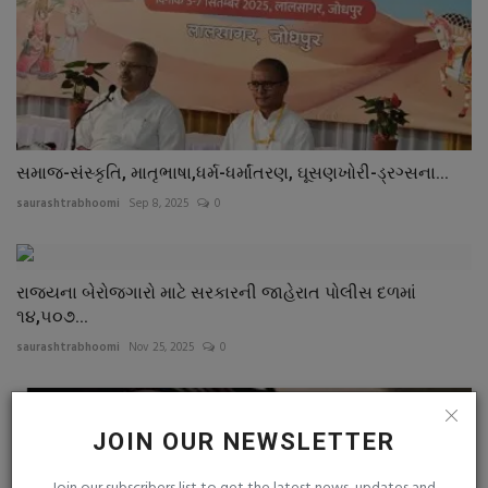
સમાજ-સંસ્કૃતિ, માતૃભાષા,ધર્મ-ધર્માંતરણ, ઘૂસણખોરી-ડ્રગ્સના...
saurashtrabhoomi
Sep 8, 2025
0
રાજ્યના બેરોજગારો માટે સરકારની જાહેરાત પોલીસ દળમાં
૧૪,૫૦૭...
saurashtrabhoomi
Nov 25, 2025
0
JOIN OUR NEWSLETTER