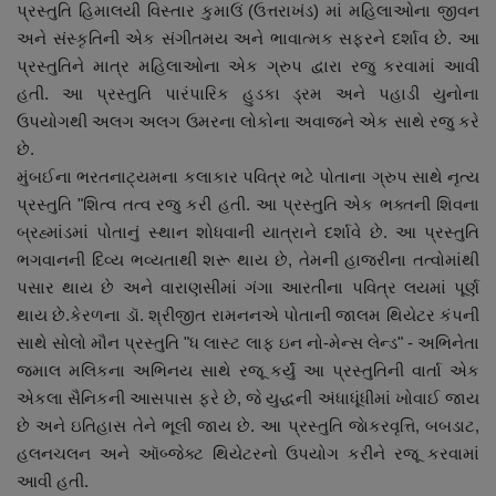
પ્રસ્તુતિ હિમાલયી વિસ્તાર કુમાઉં (ઉત્તરાખંડ) માં મહિલાઓના જીવન
અને સંસ્કૃતિની એક સંગીતમય અને ભાવાત્મક સફરને દર્શાવ છે. આ
પ્રસ્તુતિને માત્ર મહિલાઓના એક ગ્રુપ દ્વારા રજુ કરવામાં આવી
હતી. આ પ્રસ્તુતિ પારંપારિક હુડકા ડ્રમ અને પહાડી યુનોના
ઉપયોગથી અલગ અલગ ઉમરના લોકોના અવાજને એક સાથે રજુ કરે
છે.
મુંબઈના ભરતનાટ્યમના કલાકાર પવિત્ર ભટે પોતાના ગ્રુપ સાથે નૃત્ય
પ્રસ્તુતિ "શિત્વ તત્વ રજુ કરી હતી. આ પ્રસ્તુતિ એક ભક્તની શિવના
બ્રહ્માંડમાં પોતાનું સ્થાન શોધવાની યાત્રાને દર્શાવે છે. આ પ્રસ્તુતિ
ભગવાનની દિવ્ય ભવ્યતાથી શરૂ થાય છે, તેમની હાજરીના તત્વોમાંથી
પસાર થાય છે અને વારાણસીમાં ગંગા આરતીના પવિત્ર લયમાં પૂર્ણ
થાય છે.કેરળના ડૉ. શ્રીજીત રામનનએ પોતાની જાલમ થિયેટર કંપની
સાથે સોલો મૌન પ્રસ્તુતિ "ધ લાસ્ટ લાફ ઇન નો-મેન્સ લેન્ડ" - અભિનેતા
જમાલ મલિકના અભિનય સાથે રજૂ કર્યું આ પ્રસ્તુતિની વાર્તા એક
એકલા સૈનિકની આસપાસ ફરે છે, જે યુદ્ધની અંધાધૂંધીમાં ખોવાઈ જાય
છે અને ઇતિહાસ તેને ભૂલી જાય છે. આ પ્રસ્તુતિ જાેકરવૃત્તિ, બબડાટ,
હલનચલન અને ઑબ્જેક્ટ થિયેટરનો ઉપયોગ કરીને રજૂ કરવામાં
આવી હતી.