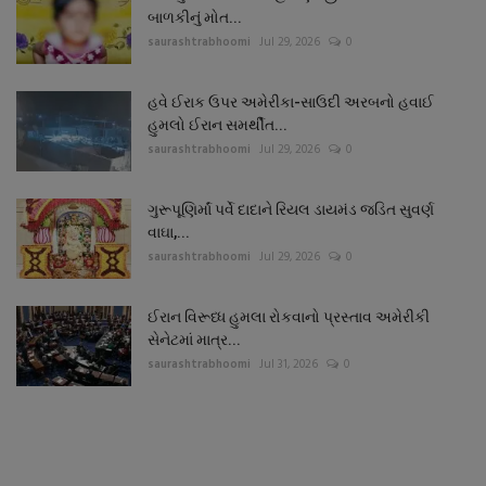
બાળકીનું મોત...
saurashtrabhoomi
Jul 29, 2026
0
હવે ઈરાક ઉપર અમેરીકા-સાઉદી અરબનો હવાઈ
હુમલો ઈરાન સમર્થીત...
saurashtrabhoomi
Jul 29, 2026
0
ગુરૂપૂણિર્માં પર્વે દાદાને રિયલ ડાયમંડ જડિત સુવર્ણ
વાઘા,...
saurashtrabhoomi
Jul 29, 2026
0
ઈરાન વિરૂધ્ધ હુમલા રોકવાનો પ્રસ્તાવ અમેરીકી
સેનેટમાં માત્ર...
saurashtrabhoomi
Jul 31, 2026
0