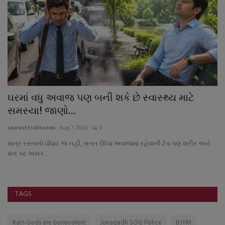
ઘરમાં વધુ અવાજ પણ બની શકે છે સ્વાસ્થ્ય માટે
ગ
સમસ્યા! જાણો...
મે
saurashtrabhoomi
Aug 7, 2026
0
sa
માત્ર રસ્તાનો ઘોંઘાટ જ નહીં, સતત ઊંચા અવાજમાં રહેવાની ટેવ પણ શરીર અને
૧ર
મન પર અસર...
TAGS
Rain Gods are benevolent
Junagadh SOG Police
BJYM