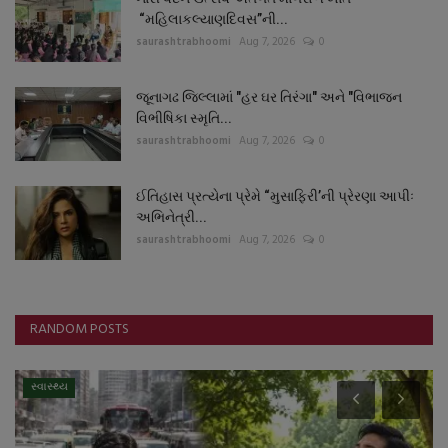
“મહિલાકલ્યાણદિવસ”ની...
saurashtrabhoomi
Aug 7, 2026
0
જૂનાગઢ જિલ્લામાં "હર ઘર તિરંગા" અને "વિભાજન
વિભીષિકા સ્મૃતિ...
saurashtrabhoomi
Aug 7, 2026
0
ઈતિહાસ પ્રત્યેના પ્રેમે “મુસાફિરી’ની પ્રેરણા આપીઃ
અભિનેત્રી...
saurashtrabhoomi
Aug 7, 2026
0
RANDOM POSTS
સ્વાસ્થ્ય