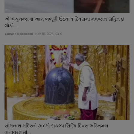
એમ્બ્યુલન્સમાં આગ ભભૂકી ઉઠતા ૧ દિવસના નવજાત સહિત ૪
લોકો...
saurashtrabhoomi
Nov 18, 2025
0
સોમનાથ મંદિરનો ૩૦‘મો સંકલ્પ સિધ્ધિ દિવસ ભક્તિમય
વાતાવરણમાં...