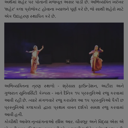
અર્થમાં શહેર પર પોતાની મજબૂત અસર પાડી છે. અભિવ્યક્તિ ખરેખર
‘શહેર‘ કલા પ્રોજેકટ હોવાના ખ્યાલને પૂર્ણ કરે છે, જે સાથી શહેરો માટે
એક ઉદાહરણ સ્થાપિત કરે છે.
અભિવ્યક્તિના ત્રણ સ્થળો - શ્રેયસ ફાઉન્ડેશન, અટીરા અને
ગુજરાત યુનિવર્સિટી કેમ્પસ - ખાતે દૈનિક ૧૫ પ્રસ્તુતિઓ રજુ કરવામાં
આવી રહી છે. ત્યારે મંગળવારે રજુ કરાયેલ આ ૧૫ પ્રસ્તુતિઓ પૈકી છ
પ્રસ્તુતિઓ કલાકારો દ્વારા પ્રથમ વખત દર્શકો સમક્ષ રજુ કરવામાં
આવી હતી.
કોચીથી આવેલ નૃત્યાંગનાઓ રશ્મિ આર. ચૌવલૂર અને વિદ્યા એસ એ