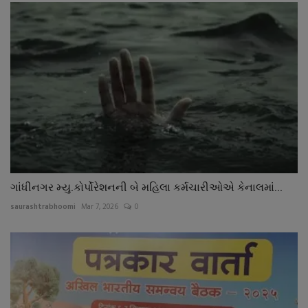
ગાંધીનગર મ્યુ.કોર્પોરેશનની બે મહિલા કર્મચારીઓએ કેનાલમાં...
saurashtrabhoomi
Mar 7, 2026
0