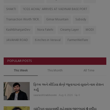
SHAKTI
'ICGS ACHAL' ARRIVES AT VADINAR BASE PORT
Transaction Worth 19CR.
Girnar Mountain
Subsidy
KashtbhanjanDev
Nora Fatehi
Creamy Layer
MODI
JAVAHAR ROAD
6 inches in Veraval
FarmerWelfare
POPULAR POSTS
This Week
This Month
All Time
ફિલ્મ અને મીડિયા ક્ષેત્રે જૂનાગઢનાં યુવાને નામ રોશન
કર્યું
saurashtrabhoomi
Aug 4, 2026
0
ચાંદીપુરા વાયરસથી મહેસાણા જીલ્લામાં 4 વર્ષીય