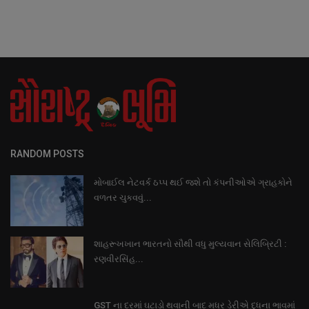
RANDOM POSTS
મોબાઈલ નેટવર્ક ઠપ્પ થઈ જશે તો કંપનીઓએ ગ્રાહકોને
વળતર ચુકવવું...
શાહરૂખખાન ભારતનો સૌથી વધુ મુલ્યવાન સેલિબ્રિટી :
રણવીરસિંહ...
GST ના દરમાં ઘટાડો થવાની બાદ મધર ડેરીએ દુધના ભાવમાં