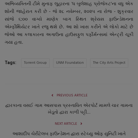
અભિવ્યક્તિની ટીમે મુનાફ લુહારના ‘ધ બુલેશાહ પ્રોજેકટ‘ના વધુ એક
શોની જાહેરાત કરી છે - જે ૨૮ નવેમ્બર, ૨૦૨૫ ના રોજ - શુક્રવાર
સાંજે ૬:૦૦ વાગ્યે માણેક બાગ સ્થિત શ્રેયસ ફાઉન્ડેશનના
એમ્ફીથિયેટર ખાતે રજુ થશે છે. આ શો ખાસ કરીને એ લોકો માટે છે
જેઓ આ કલાકારના અગાઉના હાઉસફુલ પર્ફોર્મન્સમાં એન્ટ્રી ચૂકી
ગયા હતા.
Torrent Group
UNM Foundation
The City Arts Project
Tags:
PREVIOUS ARTICLE
દ્વારકાના વસઈ ગામ આસપાસ પ્રસ્તાવિત એરપોર્ટ મામલે ચાર ગામના
ખેડૂતો દ્વારા કાળી પટ્ટી...
NEXT ARTICLE
આશાદીપ ચેરીટેલબ ફાઉન્ડેશન દ્વારા સ્ટેચ્યુ ઓફ યુનિટી ખાતે