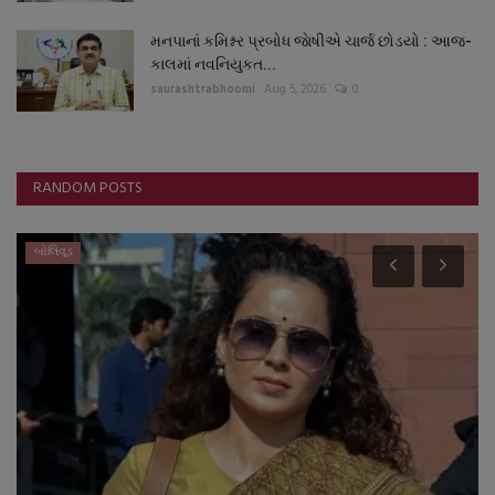
મનપાનાં કમિશ્નર પ્રબોધ જાેષીએ ચાર્જ છોડયો : આજ-
કાલમાં નવનિયુકત...
saurashtrabhoomi
Aug 5, 2026
0
RANDOM POSTS
બોલિવૂડ