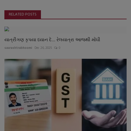
RELATED POSTS
યાત્રીગણ કૃપયા ધ્યાન દે... રેલયાત્રા આજથી મોંઘી
saurashtrabhoomi
Dec 26, 2025
0