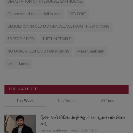
DEVASTATION OF TH EDOUBLE EARTHQUAKE
82 percent of the rainfall in June
RED FORT
DEMOLITION IN OLD MOTERA VILLAGE FROM THIS MORNING
50 PEOPLE DIED
THEFT IN TEMPLE
NO MORE GREEN CARD FOR INDIANS
Makar Sankranti
Letitia James
POPULAR POSTS
This Week
This Month
All Time
ફિલ્મ અને મીડિયા ક્ષેત્રે જૂનાગઢનાં યુવાને નામ રોશન
કર્યું
saurashtrabhoomi
Aug 4, 2026
0