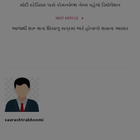
મોદી સ્ટેડિયમ પાસે કોમનવેલ્થ ગેમ્સ પહેલાં ડિમોલેશન
NEXT ARTICLE
આજથી શરૂ થતા શિયાળુ સત્રમાં ભારે હોબાળો થવાના આસાર
saurashtrabhoomi