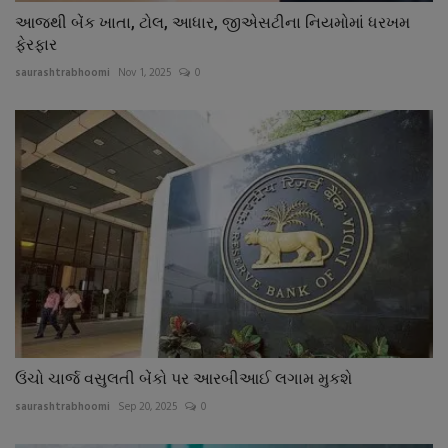
આજથી બેંક ખાતા, ટોલ, આધાર, જીએસટીના નિયમોમાં ધરખમ
ફેરફાર
saurashtrabhoomi
Nov 1, 2025
0
ઉંચો ચાર્જ વસુલતી બેંકો પર આરબીઆઈ લગામ મુકશે
saurashtrabhoomi
Sep 20, 2025
0