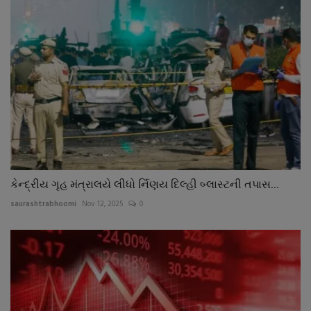
કેન્દ્રીય ગૃહ મંત્રાલયે લીધો ર્નિણય દિલ્હી બ્લાસ્ટની તપાસ...
saurashtrabhoomi
Nov 12, 2025
0