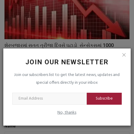
શેરબજારમાં સતત ત્રીજા દિવસે ઘટાડો સેન્સેકસમાં 1000
પોઈન્ટનો...
saurashtrabhoomi
Apr 24, 2026
0
JOIN OUR NEWSLETTER
Join our subscribers list to get the latest news, updates and
special offers directly in your inbox
જાન્યુઆરીમાં મોંઘવારીનો બોમ્બ ફુટશે : જીએસટી રાહતો છીનવાશે
saurashtrabhoomi
Dec 15, 2025
0
Subscribe
COMMENTS
FACEBOOK COMMENTS
No, thanks
Name