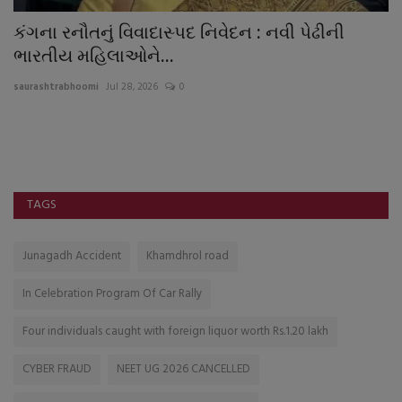
કંગના રનૌતનું વિવાદાસ્પદ નિવેદન : નવી પેઢીની
ઝ
ભારતીય મહિલાઓને...
કર
saurashtrabhoomi
Jul 28, 2026
0
sa
ટ્
કા
TAGS
Junagadh Accident
Khamdhrol road
In Celebration Program Of Car Rally
Four individuals caught with foreign liquor worth Rs.1.20 lakh
CYBER FRAUD
NEET UG 2026 CANCELLED