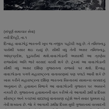
નાણાંકીય સમાચાર
સ્થાનિક સમાચાર
સ્પોર્ટ્સ
(સંપૂર્ણ સમાચાર સેવા)
નવી દિલ્હી, તા.૧
રાશિફળ
દિત્વાહ વાવાઝોડું ભારતની ખૂબ જ નજીક પહોંચી ગયુ છે. તે તમિલનાડુ
પાસેથી પસાર થઇ રહ્યું છે. સૌથી વધુ તેની અસર તમિલનાડુ,
ગુનાખોરી
આંધ્રપ્રદેશ, પુડુચરીમાં થશે.વાવાઝોડાની અસરથી આ ત્રણેય
રાજયોમાં અતિ ભારે વરસાદ વરસી શકે છે. ટૂંકમાં આ વાવાઝોડાની
બોલિવૂડ
સૌથી વધુ અસર દક્ષિણ ગુજરાતના રાજ્યો પર થશે. દિત્વાહ
વાવાઝોડાના પગલે મહારાષ્ટ્રના વાતાવરણમાં પણ પલટો આવી શકે છે
સ્વાસ્થ્ય
ખાસ કરીને મહારાષ્ટ્રના દક્ષિણ ભારતના વિસ્તારમાં સામાન્ય વરસાદનું
અનુમાન છે. હવામાન વિભાગે આ વાવાઝોડની ગુજરાત પર અસરને
નકારી છે. ગુજરાતના હવામાનની વાત કરીએ તો આગામી ૩થી ૪ દિવસ
સૌરાષ્ટ્ર અને કચ્છમાં વાદછાયું વાતાવરણ રહેશે અને સવાર ધુમ્મસ રહે
તેવી શક્યતા છે. જાે કે આગામી ૩થી૪ દિવસ સુધી ગુજરાતમાં વરસાદની