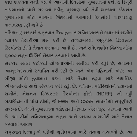
કોઇ શક્યતા નથી. જાે કે આગામી દિવસોમાં ગુજરાતમાં ૨થી ૩ ડિગ્રી
તાપમાનનો પારો ગગડતાં ઠંડીનું પ્રમાણ વધે તેવી શક્યતા. ઉપરાંત
ગુજરાતના મોટા ભાગના જિલ્લામાં આગામી દિવસોમાં વાદળછાયુ
વાતાવરણ રહી શકે છે.
તમિલનાડુ સરકારે ચક્રવાત દિત્વાહના સંભવિત ખતરાને ધ્યાનમાં રાખીને
વ્યાપક તૈયારીઓ શરૂ કરી છે. રાજ્યભરમાં અઠ્ઠાવીસ ડિઝાસ્ટર
રિસ્પોન્સ ટીમો તૈનાત કરવામાં આવી છે, અને સંવેદનશીલ જિલ્લાઓમાં
૬,૦૦૦ રાહત શિબિરો તૈયાર કરવામાં આવી છે.
સરકાર સતત કટોકટી યોજનાઓની સમીક્ષા કરી રહી છે, સલામત
આશ્રયસ્થાનો સ્થાપિત કરી રહી છે અને એક મહિનાની અંદર આ
બીજી મોટી હવામાન ઘટના માટે તૈયાર રહેવા માટે સ્થાનિક
એજન્સીઓ સાથે સંકલન કરી રહી છે. વર્તમાન પરિસ્થિતિને ધ્યાનમાં
રાખીને, નેશનલ ડિઝાસ્ટર રિસ્પોન્સ ફોર્સ (NDRF) ની ૬ઠ્ઠી
બટાલિયનની પાંચ ટીમો, જે FWR અને CSSR સાધનોથી સંપૂર્ણપણે
સજ્જ છે, તેમને ગુજરાતના વડોદરાથી ચેન્નાઈ એરલિફ્ટ કરવામાં આવી
છે. આ ટીમો તમિલનાડુમાં રાહત અને બચાવ કામગીરી માટે તૈનાત
કરવામાં આવશે.
ચક્રવાત દિત્વાહએ પડોશી શ્રીલંકામાં ભારે વિનાશ મચાવ્યો છે. આ