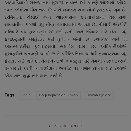
અઠવાડિયાની શરૂઆતમાં મુશળધાર વરસાદને કારણે ઓછામાં ઓછા
૧૫૩ લોકોના મોત થયા છે અને લગભગ ૨૦૦ લોકો હજુ પણ ગુમ છે.
દરમિયાન, ચેન્નાઈ અને આસપાસના દરિયાકાંઠાના વિસ્તારોમાં
સાવચેતીના પગલાં વધુ તીવ્ર બનાવવામાં આવ્યા છે. ચેન્નાઈ એરપોર્ટે
શનિવારે ૫૪ ફ્લાઇટ્સ રદ કરી હતી અને રવિવાર માટે ૪૭ વધુ
ફ્લાઇટ્સની જાહેરાત કરી હતી - જેમાં ૩૬ સ્થાનિક અને ૧૧
આંતરરાષ્ટ્રીય ફ્લાઇટ્સનો સમાવેશ થાય છે. અધિકારીઓએ
મુસાફરોને ચેતવણી આપી છે કે પરિસ્થિતિના આધારે ફ્લાઇટ્સમાં વધુ
ફેરફાર થઈ શકે છે, તેથી તેઓએ અપડેટ્સ માટે તેમની એરલાઇન્સને
ઇન્કાયરી કરવી. વાવાઝોડાની અપડેટ પર નજર રાખવા માટે રેલ્વેએ
એક ખાસ યુદ્ધ રૂમ શરૂ કર્યો છે.
India
Deep Depression Ditwah
Ditwah Cyclone
Tags:
PREVIOUS ARTICLE