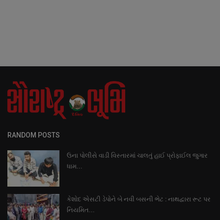
RANDOM POSTS
ઉના પોલીસે વાડી વિસ્તારમાં ચાલતું હાઈ પ્રોફાઈલ જુગાર
ધામ...
કેશોદ એસટી ડેપોને બે નવી બસની ભેટ : નાથદ્વારા રૂટ પર
નિયમિત...