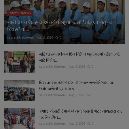
સ્થાનિક સમાચાર
નારી વંદન ઉત્સવ અંતર્ગત જૂનાગઢમાં "મહિલા નેતૃત્વ
દિવસ"ની...
saurashtrabhoomi
Aug 5, 2026
0
મહિલા સ્વાવલંબન દિન નિમિતે જૂનાગઢમાં મહિલાઓ
માટે વિશેષ...
saurashtrabhoomi
Aug 5, 2026
0
વિસાવદરમાં યોજાયેલા રોજગાર ભરતીમેળામાં ૫૮
ઉમેદવારોની પ્રાથમિક...
saurashtrabhoomi
Aug 5, 2026
0
કેશોદ એસટી ડેપોને બે નવી બસની ભેટ : નાથદ્વારા રૂટ
પર નિયમિત...
saurashtrabhoomi
Aug 5, 2026
0