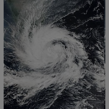
About Author
Contact
Dipotsav Special
આંતરરાષ્ટ્રીય
રાષ્ટ્રીય
ગુજરાત
જુનાગઢ
Support US
બજારના સમાચાર