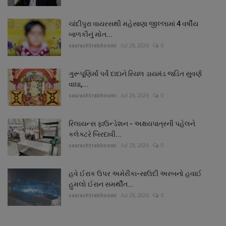
ચાંદીપુરા વાયરસથી મહેસાણા જીલ્લામાં 4 વર્ષીય
બાળકીનું મોત...
saurashtrabhoomi
Jul 29, 2026
0
ગુરૂપૂણિર્માં પર્વે દાદાને રિયલ ડાયમંડ જડિત સુવર્ણ
વાઘા,...
saurashtrabhoomi
Jul 29, 2026
0
રિલાયન્સ ફાઉન્ડેશન - અક્ષયપાત્રની પહેલને
કલેક્ટરે બિરદાવી...
saurashtrabhoomi
Jul 29, 2026
0
હવે ઈરાક ઉપર અમેરીકા-સાઉદી અરબનો હવાઈ
હુમલો ઈરાન સમર્થીત...
saurashtrabhoomi
Jul 29, 2026
0