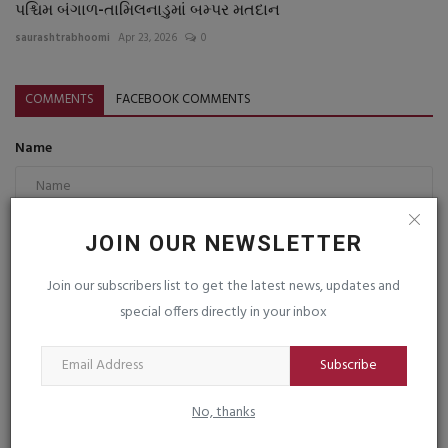
પશ્ચિમ બંગાળ-તામિલનાડુમાં બમ્પર મતદાન
saurashtrabhoomi
Apr 23, 2026
0
COMMENTS
FACEBOOK COMMENTS
Name
Email
JOIN OUR NEWSLETTER
Join our subscribers list to get the latest news, updates and
special offers directly in your inbox
Comment
Subscribe
No, thanks