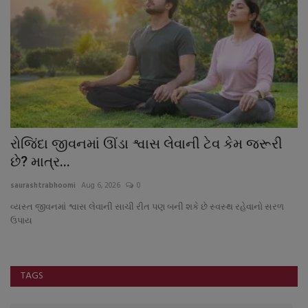
રોજિંદા જીવનમાં ઊંડા શ્વાસ લેવાની ટેવ કેમ જરૂરી
અ
છે? માત્ર...
આ
saurashtrabhoomi
Aug 6, 2026
0
sa
વ્યસ્ત જીવનમાં શ્વાસ લેવાની સાચી રીત પણ બની શકે છે સ્વસ્થ રહેવાનો સરળ
'સ
ઉપાય
જ્
TAGS