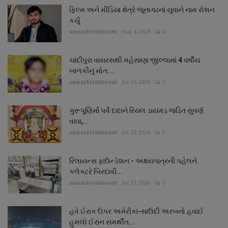
ફિલ્મ અને મીડિયા ક્ષેત્રે જૂનાગઢનાં યુવાને નામ રોશન
કર્યું
saurashtrabhoomi
Aug 4, 2026
0
ચાંદીપુરા વાયરસથી મહેસાણા જીલ્લામાં 4 વર્ષીય
બાળકીનું મોત...
saurashtrabhoomi
Jul 29, 2026
0
ગુરૂપૂણિર્માં પર્વે દાદાને રિયલ ડાયમંડ જડિત સુવર્ણ
વાઘા,...
saurashtrabhoomi
Jul 29, 2026
0
રિલાયન્સ ફાઉન્ડેશન - અક્ષયપાત્રની પહેલને
કલેક્ટરે બિરદાવી...
saurashtrabhoomi
Jul 29, 2026
0
હવે ઈરાક ઉપર અમેરીકા-સાઉદી અરબનો હવાઈ
હુમલો ઈરાન સમર્થીત...