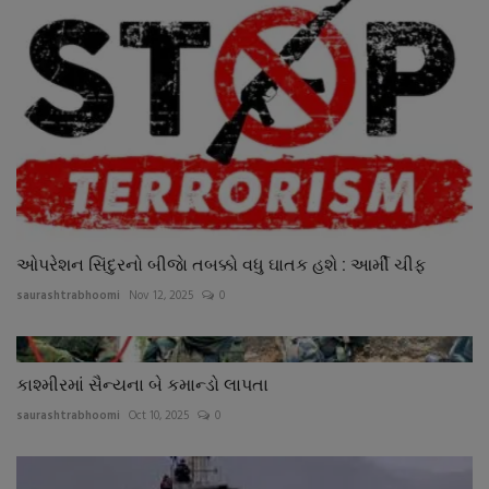
ઓપરેશન સિંદુરનો બીજાે તબક્કો વધુ ઘાતક હશે : આર્મી ચીફ
saurashtrabhoomi
Nov 12, 2025
0
કાશ્મીરમાં સૈન્યના બે કમાન્ડો લાપતા
saurashtrabhoomi
Oct 10, 2025
0