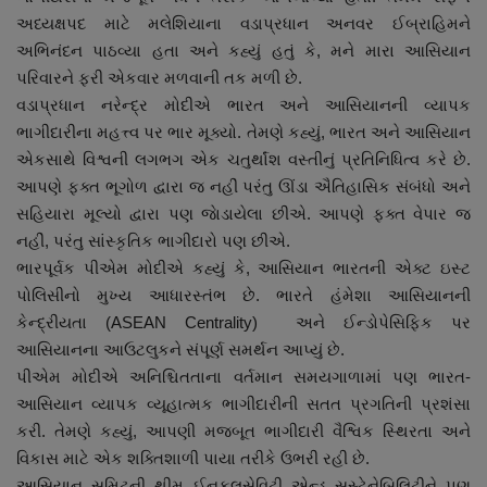
નાણાંકીય સમાચાર
અધ્યક્ષપદ માટે મલેશિયાના વડાપ્રધાન અનવર ઈબ્રાહિમને
અભિનંદન પાઠવ્યા હતા અને કહ્યું હતું કે, મને મારા આસિયાન
સ્થાનિક સમાચાર
પરિવારને ફરી એકવાર મળવાની તક મળી છે.
વડાપ્રધાન નરેન્દ્ર મોદીએ ભારત અને આસિયાનની વ્યાપક
ભાગીદારીના મહત્ત્વ પર ભાર મૂક્યો. તેમણે કહ્યું, ભારત અને આસિયાન
સ્પોર્ટ્સ
એકસાથે વિશ્વની લગભગ એક ચતુર્થાંશ વસ્તીનું પ્રતિનિધિત્વ કરે છે.
આપણે ફક્ત ભૂગોળ દ્વારા જ નહીં પરંતુ ઊંડા ઐતિહાસિક સંબંધો અને
રાશિફળ
સહિયારા મૂલ્યો દ્વારા પણ જાેડાયેલા છીએ. આપણે ફક્ત વેપાર જ
નહીં, પરંતુ સાંસ્કૃતિક ભાગીદારો પણ છીએ.
ગુનાખોરી
ભારપૂર્વક પીએમ મોદીએ કહ્યું કે, આસિયાન ભારતની એક્ટ ઇસ્ટ
પોલિસીનો મુખ્ય આધારસ્તંભ છે. ભારતે હંમેશા આસિયાનની
બોલિવૂડ
કેન્દ્રીયતા (ASEAN Centrality) અને ઈન્ડોપેસિફિક પર
આસિયાનના આઉટલુકને સંપૂર્ણ સમર્થન આપ્યું છે.
સ્વાસ્થ્ય
પીએમ મોદીએ અનિશ્ચિતતાના વર્તમાન સમયગાળામાં પણ ભારત-
આસિયાન વ્યાપક વ્યૂહાત્મક ભાગીદારીની સતત પ્રગતિની પ્રશંસા
કરી. તેમણે કહ્યું, આપણી મજબૂત ભાગીદારી વૈશ્વિક સ્થિરતા અને
વિકાસ માટે એક શક્તિશાળી પાયા તરીકે ઉભરી રહી છે.
આસિયાન સમિટની થીમ ઈનફ્લૂસેવિટી એન્ડ સસ્ટેનેબિલિટીને પણ