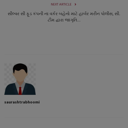
NEXT ARTICLE
સીલ્વર સી ફૂડ કંપની ના વર્કર બહેનો માટે હાર્બર મરીન પોલીસ, સી.
ટીમ દ્વારા જાગૃતિ...
saurashtrabhoomi