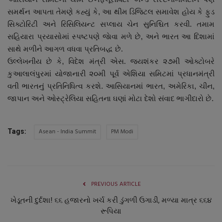
સમર્થન આપતા તેમણે કહ્યું કે, આ થીમ ડિજિટલ સમાવેશ હોય કે ફુડ
સિક્ટોરિટી અને રિસિલિયન્ટ સપ્લાય ચેન સુનિશ્ચિત કરવી. તમામ
સહિયારા પ્રયાસોમાં સ્પષ્ટપણે જાેવા મળે છે, અને ભારત આ દિશામાં
સાથે મળીને આગળ વધવા પ્રતિબદ્ધ છે.
ઉલ્લેખનીય છે કે, વિદેશ મંત્રી એસ. જયશંકર ૨૭મી ઓક્ટોબરે
કુઆલાલંપુરમાં યોજાનારી ૨૦મી પૂર્વ એશિયા સમિટમાં પ્રધાનમંત્રી
વતી ભારતનું પ્રતિનિધિત્વ કરશે. આસિયાનમાં ભારત, અમેરિકા, ચીન,
જાપાન અને ઓસ્ટ્રેલિયા સહિતના ઘણાં મોટા દેશો સંવાદ ભાગીદારો છે.
Asean - India Summit
PM Modi
Tags:
PREVIOUS ARTICLE
ખેડૂતની દુર્દશા! ૬૬ હજારનો ખર્ચ કરી ડુંગળી ઉગાડી, મળ્યા માત્ર ૬૬૪
રૂપિયા