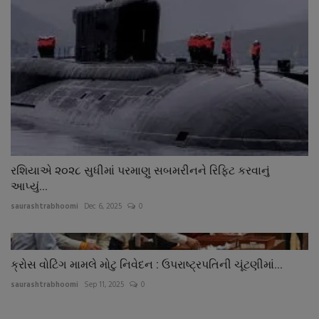
રશિયાએ ૨૦૨૮ સુધીમાં પરમાણુ સબમરીનને રિફિટ કરવાનું
આપ્યું...
saurashtrabhoomi
Dec 6, 2025
0
ક્રોસ વોટિંગ મામલે મોટુ નિવેદન : ઉપરાષ્ટ્રપતિની ચૂંટણીમાં...
saurashtrabhoomi
Sep 11, 2025
0