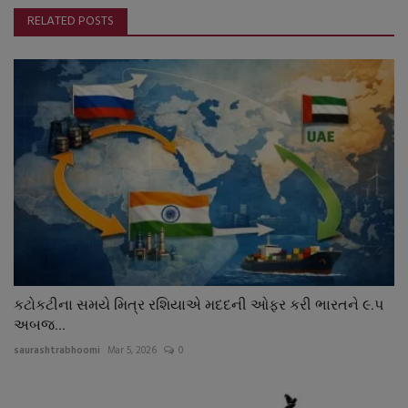
RELATED POSTS
કટોકટીના સમયે મિત્ર રશિયાએ મદદની ઓફર કરી ભારતને ૯.પ
અબજ...
saurashtrabhoomi
Mar 5, 2026
0