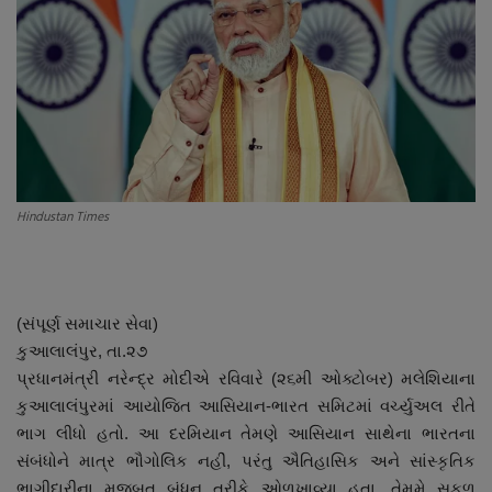
About Author
Contact
Dipotsav Special
આંતરરાષ્ટ્રીય
Hindustan Times
રાષ્ટ્રીય
ગુજરાત
(સંપૂર્ણ સમાચાર સેવા)
જુનાગઢ
કુઆલાલંપુર, તા.૨૭
પ્રધાનમંત્રી નરેન્દ્ર મોદીએ રવિવારે (૨૬મી ઓક્ટોબર) મલેશિયાના
Support US
કુઆલાલંપુરમાં આયોજિત આસિયાન-ભારત સમિટમાં વર્ચ્યુઅલ રીતે
ભાગ લીધો હતો. આ દરમિયાન તેમણે આસિયાન સાથેના ભારતના
બજારના સમાચાર
સંબંધોને માત્ર ભૌગોલિક નહીં, પરંતુ ઐતિહાસિક અને સાંસ્કૃતિક
ભાગીદારીના મજબૂત બંધન તરીકે ઓળખાવ્યા હતા. તેમમે સફળ