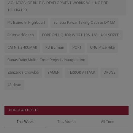
VIOLATION OF RULE IN DEVELOPMENT WORKS WILL NOT BE
TOLERATED
PIL Issued In HighCourt
Sunetra Pawar Taking Oath as DY CM
ReservedCoach
FOREIGN LIQUOR WORTH RS. 1.68 LAKH SEIZED
CM NITISHKUMAR
RD Burman
PORT
CNG Price Hike
Banas Dairy Multi - Crore Projects Inauguration
Zanzarda Chowkdi
YAMEN
TERROR ATTACK
DRUGS
43 dead
POPULAR POSTS
This Week
This Month
All Time