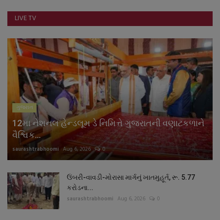
LIVE TV
ગુજરાત
12મા નેશનલ હેન્ડલૂમ ડે નિમિત્તે ગુજરાતની વણાટકળાને
વૈશ્વિક...
saurashtrabhoomi
Aug 6, 2026
0
ઉંબરી-વાવડી-મોરાસા માર્ગનું ખાતમુહૂર્ત, રૂ. 5.77
કરોડના...
saurashtrabhoomi
Aug 6, 2026
0