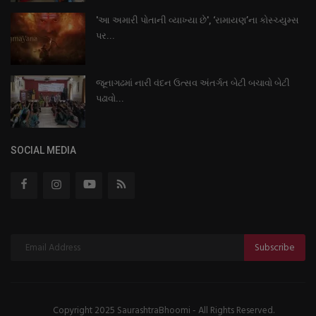
'આ અમારી પોતાની વ્યાખ્યા છે', ‘રામાયણ’ના કોસ્ચ્યુમ્સ
પર...
જૂનાગઢમાં નારી વંદન ઉત્સવ અંતર્ગત બેટી બચાવો બેટી
પઢાવો...
SOCIAL MEDIA
Subscribe
Copyright 2025 SaurashtraBhoomi - All Rights Reserved.