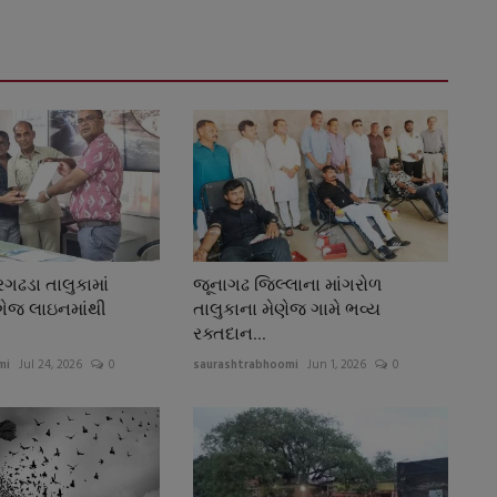
ગઢડા તાલુકામાં
જૂનાગઢ જિલ્લાના માંગરોળ
ગેજ લાઇનમાંથી
તાલુકાના મેણેજ ગામે ભવ્ય
રક્તદાન...
mi
Jul 24, 2026
0
saurashtrabhoomi
Jun 1, 2026
0