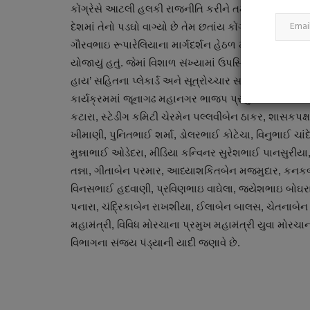
કોંગ્રેસે આટલી હલકી રાજનીતિ કરીને તમામ હદો વટાવી છે 
દેશમાં તેનો પડઘો વાગ્યો છે તેમ છતાંય કોંગ્રેસ લાજવાન
ગૌરવભાઇ રૂપારેલિયાના માર્ગદર્શન હેઠળ મહાનગર ભાજપ મહિલ
યોજાયું હતું. જેમાં વિશાળ સંખ્યામાં ઉપસ્થિત મહિલા શક્
હાય’ સહિતના પ્લેકાર્ડ અને સૂત્રોચ્ચાર સાથે વિરોધ નોં
કાર્યક્રમમાં જૂનાગઢ મહાનગર ભાજપ પ્રમુખ ગૌરવભાઈ રૂ
કટારા, સ્ટેડીગ કમિટી ચેરમેન પલ્લવીબેન ઠાકર, શાસક
ખીમાણી, પુનિતભાઈ શર્મા, ડોલરભાઈ કોટેચા, વિનુભાઈ ચા
મુન્નાભાઈ ઓડેદરા, મીડિયા કન્વિનર સુરેશભાઈ પાનસુરી
તન્ના, ગીતાબેન પરમાર, આધ્યાશકિતબેન મજમુદાર, કનકબ
વિનસભાઈ હદવાણી, પ્રવિણભાઇ વાઘેલા, જયેશભાઇ બોઘરા,
પનારા, ચંદ્રિકાબેન રાખશીયા, ઈલાબેન બાલસ, ચેતનાબેન ચ
મહામંત્રી, વિવિધ મોરચાના પ્રમુખ મહામંત્રી યુવા મોરચાના
વિભાગના સંજય પંડ્યાની યાદી જણાવે છે.