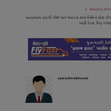
PREVIOUS ARTI
યાત્રાધામ પ્રાચી તીર્થ ખાતે ભાદરવા માસ નિમિત્તે મોક્ષ પી
પાણી રેડવા, પિતૃ તર્પણ
saurashtrabhoomi