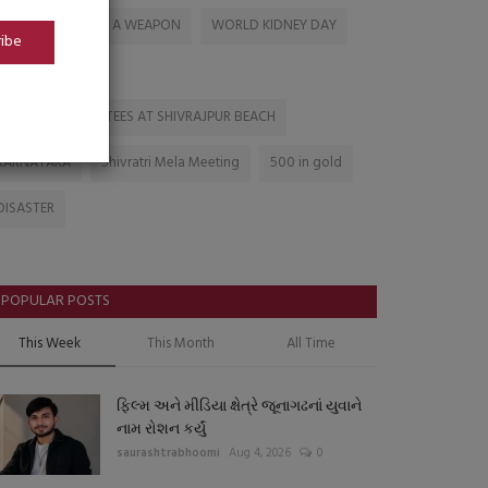
CAR TURNED INTO A WEAPON
WORLD KIDNEY DAY
ribe
WAR 2026
CROWD OF DEVOTEES AT SHIVRAJPUR BEACH
KARNATAKA
Shivratri Mela Meeting
500 in gold
DISASTER
POPULAR POSTS
This Week
This Month
All Time
ફિલ્મ અને મીડિયા ક્ષેત્રે જૂનાગઢનાં યુવાને
નામ રોશન કર્યું
saurashtrabhoomi
Aug 4, 2026
0