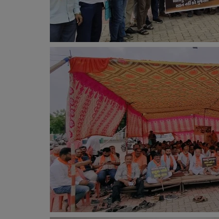
સ્વાસ્થ્ય