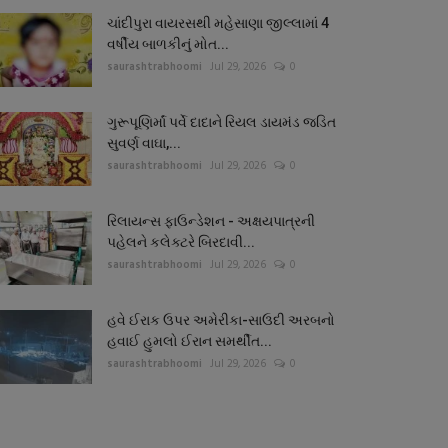
ચાંદીપુરા વાયરસથી મહેસાણા જીલ્લામાં 4
વર્ષીય બાળકીનું મોત...
saurashtrabhoomi
Jul 29, 2026
0
ગુરૂપૂણિર્માં પર્વે દાદાને રિયલ ડાયમંડ જડિત
સુવર્ણ વાઘા,...
saurashtrabhoomi
Jul 29, 2026
0
રિલાયન્સ ફાઉન્ડેશન - અક્ષયપાત્રની
પહેલને કલેક્ટરે બિરદાવી...
saurashtrabhoomi
Jul 29, 2026
0
હવે ઈરાક ઉપર અમેરીકા-સાઉદી અરબનો
હવાઈ હુમલો ઈરાન સમર્થીત...
saurashtrabhoomi
Jul 29, 2026
0