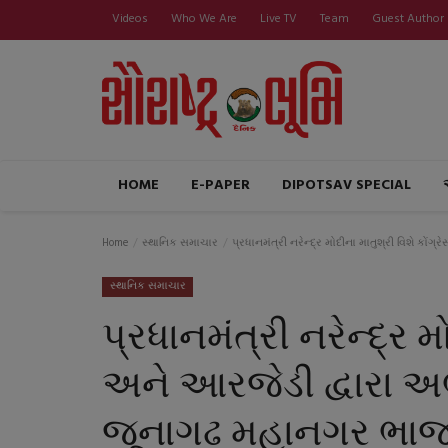
Videos
Who We Are
Live TV
Team
Guest Author
HOME
E-PAPER
DIPOTSAV SPECIAL
Home
સ્થાનિક સમાચાર
પ્રધાનમંત્રી નરેન્દ્ર મોદીના માતુશ્રી વિશે કો
સ્થાનિક સમાચાર
પ્રધાનમંત્રી નરેન્દ્ર મ
અને આરજેડી દ્વારા અ
જૂનાગઢ મહાનગર ભાજપા 