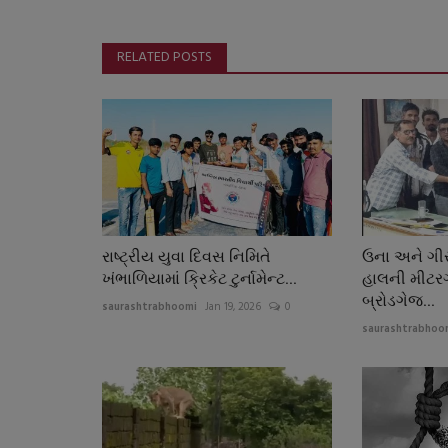
RELATED POSTS
રાષ્ટ્રીય યુવા દિવસ નિમિતે
ઉના અને ગીર
ખંભાળિયામાં ક્રિકેટ ટુર્નામેન્ટ...
હાલની મીટર
બ્રોડગેજ...
saurashtrabhoomi
Jan 19, 2026
0
saurashtrabhoo