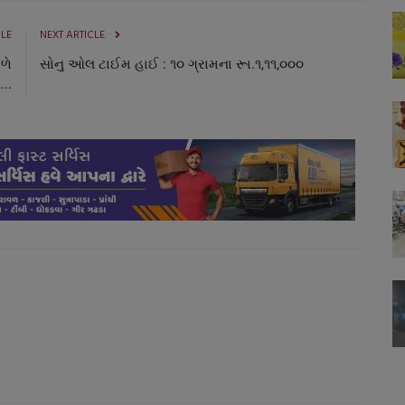
CLE
NEXT ARTICLE
પળે
સોનુ ઓલ ટાઈમ હાઈ : ૧૦ ગ્રામના રૂા.૧,૧૧,૦૦૦
...