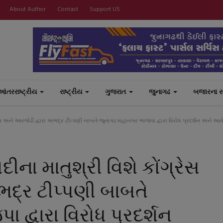
About Author
Contact
Support US
આંતરરાષ્ટ્રીય
રાષ્ટ્રીય
ગુજરાત
જુનાગઢ
બજારના 
ંગ્રેસ અને આરજેડી દ્વારા અભદ્ર ટીપ્પણી બાબતે જૂનાગઢ મહાનગર ભાજપા દ્વારા વિરોધ પ્રદર્શન અને આ
ોદીના માતુશ્રી વિશે કોંગ્રેસ
ભદ્ર ટીપ્પણી બાબતે
દ્વારા વિરોધ પ્રદર્શન