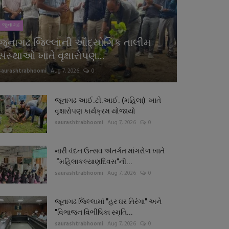
જુનાગઢ
જૂનાગઢ જિલ્લાની ઔદ્યોગિક તાલીમ
સંસ્થાઓ ખાતે વૃક્ષારોપણ...
saurashtrabhoomi
Aug 7, 2026
0
જૂનાગઢ આઈ.ટી.આઈ. (મહિલા) ખાતે
વૃક્ષારોપણ કાર્યક્રમ યોજાયો
saurashtrabhoomi
Aug 7, 2026
0
નારી વંદન ઉત્સવ અંતર્ગત માંગરોળ ખાતે
“મહિલાકલ્યાણદિવસ”ની...
saurashtrabhoomi
Aug 7, 2026
0
જૂનાગઢ જિલ્લામાં "હર ઘર તિરંગા" અને
"વિભાજન વિભીષિકા સ્મૃતિ...
saurashtrabhoomi
Aug 7, 2026
0