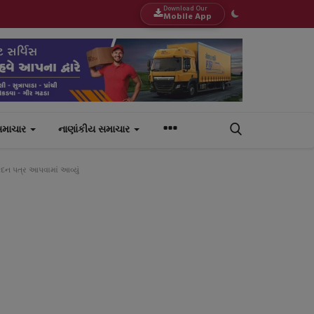
Download Our
Mobile App
સમાચાર
નાણાંકીય સમાચાર
વેદન પત્ર આપવામાં આવ્યું