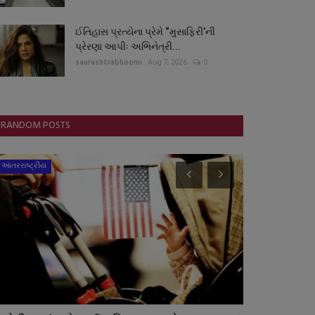
ઈતિહાસ પ્રત્યેના પ્રેમે “મુસાફિરી’ની
પ્રેરણા આપીઃ અભિનેત્રી...
saurashtrabhoomi
Aug 7, 2026
0
RANDOM POSTS
આંતરરાષ્ટ્રીય
ગુજરાત