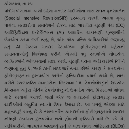
કોલકાતા, તા.ર૫
નાણાંકીય સમાચાર
પશ્ચિમ બંગાળમાં ચાલી રહેલા મતદાર યાદીઓના ખાસ સઘન પુનરાવર્તન
(Special Intensive RevisionSIR) દરમ્યાન નકલી અથવા મૃત્યુ
સ્થાનિક સમાચાર
પામેલા મતદારોના સમાવેશને રોકવા માટે ભારતીય ચૂંટણી પંચ (EC)
આર્ટિફિશિયલ ઇન્ટેલિજન્સ (AI) આધારિત ચકાસણી પ્રણાલીનો
સ્પોર્ટ્સ
ઉપયોગ કરવા જઈ રહ્યું છે, એમ એક વરિષ્ઠ અધિકારીએ જણાવ્યું
હતું. AI સિસ્ટમ મતદાર ડેટાબેઝમાં ફોટોગ્રાફ્સની ચહેરાની
રાશિફળ
સમાનતાઓનું વિશ્લેષણ કરીને એકથી વધુ સ્થળોએ નોંધાયેલા
વ્યક્તિઓને ઓળખવામાં મદદ કરશે. ચૂંટણી પંચના અધિકારીએ PTIને
ગુનાખોરી
જણાવ્યું હતું કે, ‘અમે AIની મદદ લઈ રહ્યા છીએ કારણ કે મતદારોના
ફોટોગ્રાફ્સના દુરૂપયોગ અંગેની ફરિયાદોમાં વધારો થયો છે, ખાસ
બોલિવૂડ
કરીને સ્થળાંતરિત કામદારોના કિસ્સામાં.’ AI ટેકનોલોજીનો ઉપયોગ
AI-સક્ષમ ચહેરા મેચિંગ ટેકનોલોજીનો ઉપયોગ એવા કિસ્સાઓ શોધવા
સ્વાસ્થ્ય
માટે કરવામાં આવશે જ્યાં એક જ મતદારનો ફોટોગ્રાફ મતદાર
યાદીઓમાં બહુવિધ સ્થાનો ઉપર દેખાય છે. આ પગલું એટલા માટે
મહત્વપૂર્ણ બન્યું છે કે સ્થળાંતરિત કામદારોના ફોટોગ્રાફ્સનો મતદાર
નોંધણી દરમ્યાન દુરૂપયોગ થતો હોવાની ફરિયાદો વધી છે. જાે કે,
અધિકારીએ ભારપૂર્વક જણાવ્યું હતું કે બૂથ લેવલ ઓફિસર્સ (BLOs)