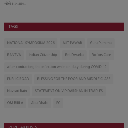
ગીરો રાખવામાં...
TAGS
NATIONAL SYMPOSIUM 2026
AJIT PAWAR
Guru Purnima
BANTVA
Indian Citizenship
Bet Dwarka
Bofors Case
after contracting the infection while on duty during COVID-19
PUBLIC ROAD
BLESSING FOR THE POOR AND MIDDLE CLASS
Navsari Rain
STATEMENT ON VIP DARSHAN IN TEMPLES
OM BIRLA
Abu Dhabi
FC
POPULAR POSTS