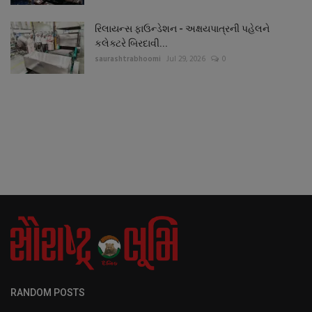
રિલાયન્સ ફાઉન્ડેશન - અક્ષયપાત્રની પહેલને
કલેક્ટરે બિરદાવી...
saurashtrabhoomi
Jul 29, 2026
0
RANDOM POSTS