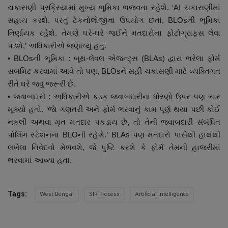
ચકાસણી પ્રક્રિયામાં મુખ્ય ભૂમિકા ભજવતા રહેશે. ‘AI ચકાસણીમાં
સહાય કરશે. પરંતુ ટેકનોલોજીના ઉપયોગ છતાં, BLOsની ભૂમિકા
નિર્ણાયક રહેશે. તેમણે ઘરે-ઘરે જઈને મતદારોના ફોટોગ્રાફ્સ લેવા
પડશે,’ અધિકારીએ જણાવ્યું હતું.
• BLOsની ભૂમિકા : બૂથ-લેવલ એજન્ટ્સ (BLAs) દ્વારા ભરેલા ફોર્મ
સબમિટ કરવામાં આવે તો પણ, BLOsને સહી ચકાસણી માટે વ્યક્તિગત
રીતે ઘરે જવું જરૂરી છે.
• જવાબદારી : અધિકારીએ કડક જવાબદારીના ધોરણો ઉપર પણ ભાર
મૂક્યો હતો. ‘જાે ગણતરી અને ફોર્મ ભરવાનું કામ પૂર્ણ થયા પછી કોઈ
નકલી અથવા મૃત મતદાર પકડાય છે, તો તેની જવાબદારી સંબંધિત
પોલિંગ સ્ટેશનના BLOની રહેશે.’ BLAs પણ મતદારો પાસેથી હાથથી
લખેલા નિવેદનો મેળવશે, જે પુષ્ટિ કરશે કે ફોર્મ તેમની હાજરીમાં
ભરવામાં આવ્યા હતા.
West Bengal
SIR Process
Artificial Intelligence
Tags: