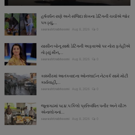
હર્ષવર્ધન રાણે અને સંજિદા શેખના ડેટિંગની ચર્ચાએ જોર
પકડ્યું,...
saurashtrabhoomi
Aug 8, 2026
0
યાસીન બોનૂ સાથે ડેટિંગની અફવાઓ પર નોરા ફતેહીએ
તોડ્યું મૌન,...
saurashtrabhoomi
Aug 8, 2026
0
કાશ્મીરમાં આતંકવાદના ઓનલાઈન નેટવર્ક સામે મોટી
કાર્યવાહી,...
saurashtrabhoomi
Aug 8, 2026
0
જૂનાગઢમાં ૫૮૪.૫ કિલો પ્રતિબંધિત પનીર અને ચીઝ
એનાલોગનાં...
saurashtrabhoomi
Aug 8, 2026
0