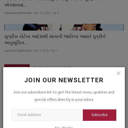
એકશનમાં...
saurashtrabhoomi
Mar 16, 2026
0
સુપ્રીમ કોર્ટના આદેશથી માતાની જાતિના આધારે પુત્રીને
અનુસૂચિત...
saurashtrabhoomi
Dec 9, 2025
0
COMMENTS
FACEBOOK COMMENTS
JOIN OUR NEWSLETTER
Name
Join our subscribers list to get the latest news, updates and
special offers directly in your inbox
Email
Subscribe