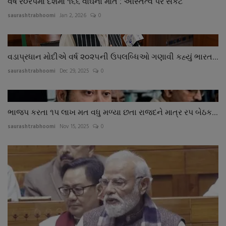
વર્ષ ર૦રપમાં દેશમાં ૧૬૬ વાઘના મોત : અસ્તિત્વ પર સંકટ
saurashtrabhoomi
Jan 2, 2026
0
વડાપ્રધાન મોદીએ વર્ષ ૨૦૨૫ની ઉપલબ્ધિઓ ગણાવી કહ્યું ભારત...
saurashtrabhoomi
Dec 29, 2025
0
ભાજપ કરતા ૧પ લાખ મત વધુ મળ્યા છતા રાજદને માત્ર રપ બેઠક...
saurashtrabhoomi
Nov 15, 2025
0