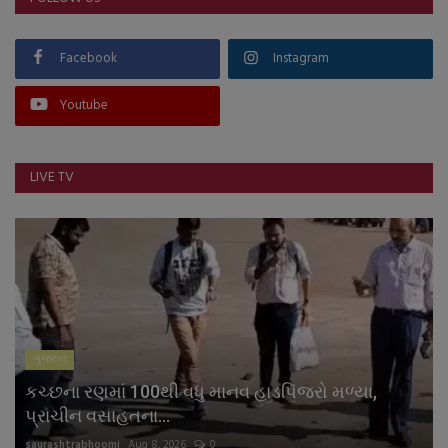
Facebook
Instagram
Youtube
LIVE TV
ગુજરાત
કચ્છના રણમાં 100થી વધુ માનવ હાડપિંજરો મળ્યા,
પ્રાચીન વસાહતના...
saurashtrabhoomi
Aug 8, 2026
0