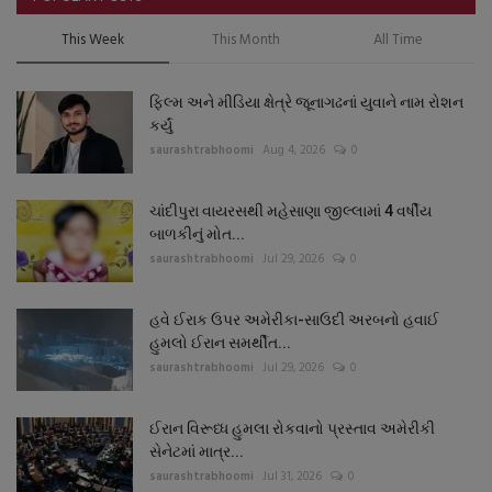
This Week
This Month
All Time
ફિલ્મ અને મીડિયા ક્ષેત્રે જૂનાગઢનાં યુવાને નામ રોશન
કર્યું
saurashtrabhoomi
Aug 4, 2026
0
ચાંદીપુરા વાયરસથી મહેસાણા જીલ્લામાં 4 વર્ષીય
બાળકીનું મોત...
saurashtrabhoomi
Jul 29, 2026
0
હવે ઈરાક ઉપર અમેરીકા-સાઉદી અરબનો હવાઈ
હુમલો ઈરાન સમર્થીત...
saurashtrabhoomi
Jul 29, 2026
0
ઈરાન વિરૂધ્ધ હુમલા રોકવાનો પ્રસ્તાવ અમેરીકી
સેનેટમાં માત્ર...
saurashtrabhoomi
Jul 31, 2026
0