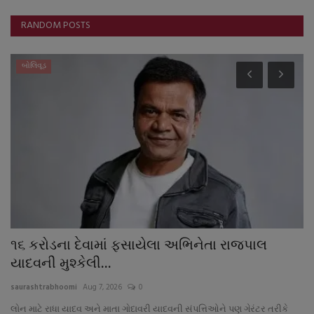
RANDOM POSTS
બોલિવૂડ
૧૬ કરોડના દેવામાં ફસાયેલા અભિનેતા રાજપાલ
દ
યાદવની મુશ્કેલી...
મ
saurashtrabhoomi
Aug 7, 2026
0
sa
લોન માટે રાધા યાદવ અને માતા ગોદાવરી યાદવની સંપત્તિઓને પણ ગેરંટર તરીકે