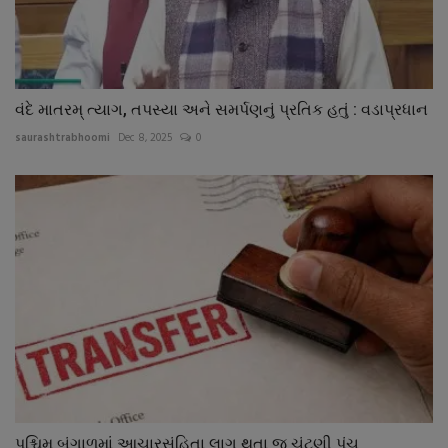
વંદે માતરમ્ ત્યાગ, તપસ્યા અને સમર્પણનું પ્રતિક હતું : વડાપ્રધાન
saurashtrabhoomi
Dec 8, 2025
0
પશ્ચિમ બંગાળમાં આચારસંહિતા લાગુ થતા જ ચૂંટણી પંચ