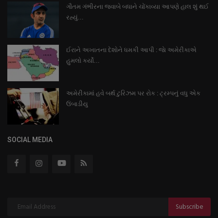
ગૌતમ ગંભીરના જવાબે બધાને ચોંકાવ્યા આપણે હાલ શું થઈ
રહ્યું...
ઈરાને અખાતના દેશોને ધમકી આપી : જાે અમેરીકાએ
હુમલો કર્યો...
અમેરીકામાં હવે બર્થ ટુરિઝમ પર રોક : ટ્રમ્પનું વધુ એક
ઉંબાડીયુ
SOCIAL MEDIA
Subscribe