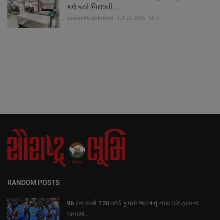
કલેક્ટરે બિરદાવી...
saurashtrabhoomi
Jul 29, 2026
0
RANDOM POSTS
96 રન સાથે T20 વર્લ્ડ કુપમાં ભારતનું નામ ઇતિહાસના
પાનામાં...