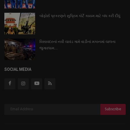
બોફોર્સ પ્રકરણને સુપ્રિમ કોર્ટે કાયમ માટે બંધ કરી દીધું
વિસાવદરનાં નવી ચાવંડ ગામે વાડીનાં મકાનમાં ચાલતા
જુગારધામ...
SOCIAL MEDIA
Subscribe