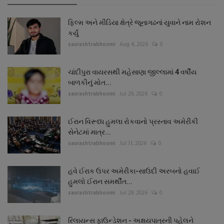
ફિલ્મ અને મીડિયા ક્ષેત્રે જૂનાગઢનાં યુવાને નામ રોશન
કર્યું
saurashtrabhoomi
Aug 4, 2026
0
ચાંદીપુરા વાયરસથી મહેસાણા જીલ્લામાં 4 વર્ષીય
બાળકીનું મોત...
saurashtrabhoomi
Jul 29, 2026
0
ઈરાન વિરૂધ્ધ હુમલા રોકવાનો પ્રસ્તાવ અમેરીકી
સેનેટમાં માત્ર...
saurashtrabhoomi
Jul 31, 2026
0
હવે ઈરાક ઉપર અમેરીકા-સાઉદી અરબનો હવાઈ
હુમલો ઈરાન સમર્થીત...
saurashtrabhoomi
Jul 29, 2026
0
રિલાયન્સ ફાઉન્ડેશન - અક્ષયપાત્રની પહેલને