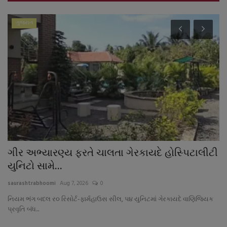
ગુજરાત
ગીર અભ્યારણ્ય ફરતે ચાલતા ગેરકાયદે હોસ્પિટાલીટી
ભ
યુનિટો સામે...
‘
saurashtrabhoomi
Aug 7, 2026
0
sa
નિયમ ભંગ બદલ ર૦ રિસોર્ટ-ફાર્મહાઉસ સીલ, પ૪ યુનિટમાં ગેરકાયદે વાણિજ્યિક
પ્રવૃતિ બંધ...