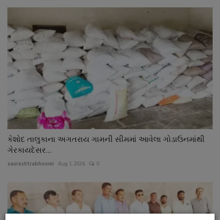
કેશોદ તાલુકાના અગતરાય ગામની સીમમાં આવેલા ગોડાઉનમાંથી
ગેરકાયદેસર...
saurashtrabhoomi
Aug 1, 2026
0