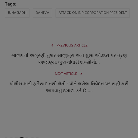
Tags:
JUNAGADH
BANTVA
ATTACK ON BJP CORPORATION PRESIDENT
PREVIOUS ARTICLE
ભાજપનાં અગ્રણી તુષાર સોજીત્રા અને મુન્ના ઓડેદરા પર ત્રણ
અજાણ્યા બુકાનીધારી શખ્સોનો...
NEXT ARTICLE
પોલીસ મારી ફરિયાદ નથી લેતી : પોતે લખેલા નિવેદન પર સહી કરી
આપવાનું દબાણ કરે છે :...