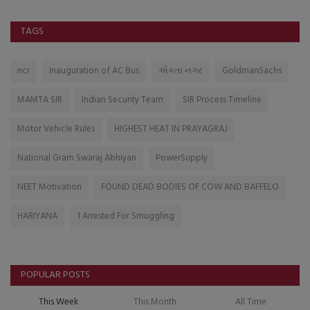
TAGS
ncr
Inauguration of AC Bus
એકતા નગર
GoldmanSachs
MAMTA SIR
Indian Security Team
SIR Process Timeline
Motor Vehicle Rules
HIGHEST HEAT IN PRAYAGRAJ
National Gram Swaraj Abhiyan
PowerSupply
NEET Motivation
FOUND DEAD BODIES OF COW AND BAFFELO
HARIYANA
1 Arrested For Smuggling
POPULAR POSTS
This Week
This Month
All Time