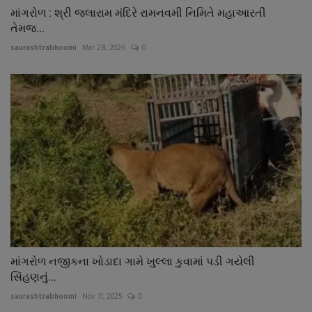
માંગરોળ : શ્રી જલારામ મંદિરે રામનવમી નિમિતે મહાઆરતી
તેમજ...
saurashtrabhoomi
Mar 28, 2026
0
માંગરોળ નજીકના ખોડાદા ગામે ખુલ્લા કુવામાં પડી ગયેલી
સિંહણનું...
saurashtrabhoomi
Nov 11, 2025
0