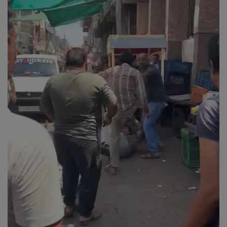
About Author
Contact
Dipotsav Special
આંતરરાષ્ટ્રીય
રાષ્ટ્રીય
ગુજરાત
જુનાગઢ
Support US
બજારના સમાચાર