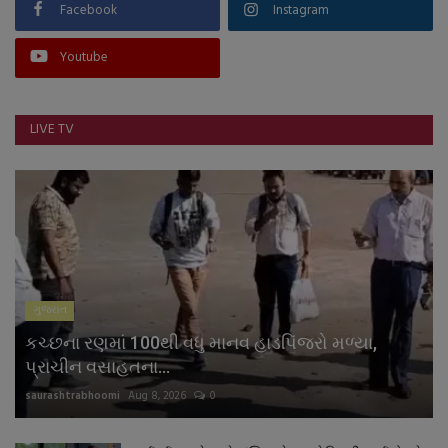
Facebook
Instagram
Youtube
LIVE TV
ગુજરાત
કચ્છના રણમાં 100થી વધુ માનવ હાડપિંજરો મળ્યા,
પ્રાચીન વસાહતના...
saurashtrabhoomi
Aug 8, 2026
0