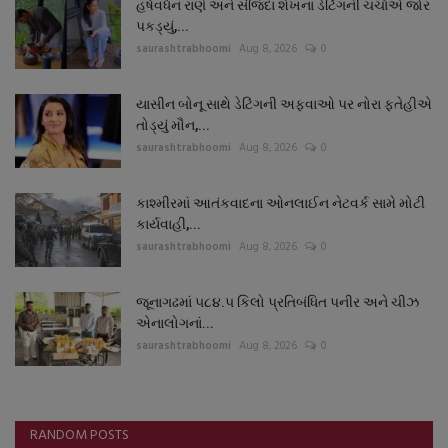
હર્ષવર્ધન રાણે અને સંજિદા શેખના ડેટિંગની ચર્ચાએ જોર
પકડ્યું,...
saurashtrabhoomi
Aug 8, 2026
0
યાસીન બોનૂ સાથે ડેટિંગની અફવાઓ પર નોરા ફતેહીએ
તોડ્યું મૌન,...
saurashtrabhoomi
Aug 8, 2026
0
કાશ્મીરમાં આતંકવાદના ઓનલાઈન નેટવર્ક સામે મોટી
કાર્યવાહી,...
saurashtrabhoomi
Aug 8, 2026
0
જૂનાગઢમાં ૫૮૪.૫ કિલો પ્રતિબંધિત પનીર અને ચીઝ
એનાલોગનાં...
saurashtrabhoomi
Aug 8, 2026
0
RANDOM POSTS