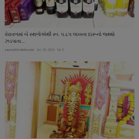
વેરાવળમાં બે સ્થળોએથી રૂા. ૫.૮૫ લાખના દારૂનો જથ્થો
ઝડપાતા...
saurashtrabhoomi
Jan 20, 2026
0