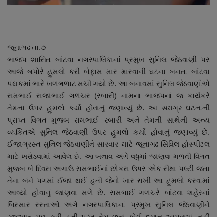
નાણાંકીય સમાચાર
સ્થાનિક સમાચાર
જૂનાગઢ તા.૭
ભાજપ શાસિત બાંટવા નગરપાલિકાનાં પ્રમુખ સુનિલ જેઠવાણી પર
સ્પોર્ટ્સ
આજે બપોરે હુમલો કરી બેફામ માર મારવાની ઘટના બનતા બાંટવા
પંથકમાં ભારે ખળભળાટ મચી ગયો છે. આ બનાવમાં સુનિલ જેઠવાણીએ
રાશિફળ
રામભાઈ રાજાભાઈ ગળચર (રબારી) નામના ભાજપનાં જ કાર્યકરે
તેમના ઉપર હુમલો કર્યો હોવાનું જણાવ્યું છે. આ સમગ્ર ઘટનાની
ગુનાખોરી
પ્રાપ્ત વિગત મુજબ રામભાઈ રબારી અને તેમની સાથેની અન્ય
વ્યકિતએ સુનિલ જેઠવાણી ઉપર હુમલો કર્યો હોવાનું જણાવ્યું છે.
બોલિવૂડ
ઈજાગ્રસ્ત સુનિલ જેઠવાણીને સારવાર માટે જૂનાગઢ સિવિલ હોસ્પીટલ
માટે ખસેડવામાં આવેલ છે. આ બનાવ અંગે વધુમાં જાણવા મળતી વિગત
સ્વાસ્થ્ય
મુજબ બે દિવસ અગાઉ રામભાઈનાં છોકરા ઉપર એક રીક્ષા પલ્ટી જતા
તેના બંને પગમાં ઈજા થઈ હતી જેનો ખાર રાખી આ હુમલો કરવામાં
આવ્યો હોવાનું જાણવા મળે છે. રામભાઈ ગળચરે બાંટવા શહેરનાં
બિસ્માર રસ્તાઓ અંગે નગરપાલિકાનાં પ્રમુખ સુનિલ જેઠવાણીને
રજુઆત પણ કરી હતી પરંતુ તેમ છતાં કોઈ ધ્યાન આપવામાં નહી