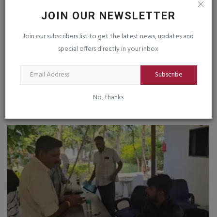
JOIN OUR NEWSLETTER
Join our subscribers list to get the latest news, updates and
special offers directly in your inbox
Subscribe
જૂનાગઢ જિલ્લાના માંગરોળ તાલુકાના મેણેજ ગામે ભવ્ય રક્તદાન...
No, thanks
saurashtrabhoomi
Jun 1, 2026
0