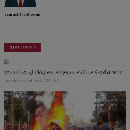
saurashtrabhoomi
RELATED POSTS
દેશના લોકશાહી ઈતિહાસમાં સૌપ્રથમવાર રવિવારે કેન્દ્રીય બજેટ
saurashtrabhoomi
Jan 31, 2026
0