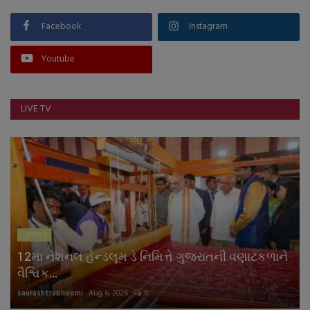
Facebook
Instagram
Youtube
LIVE TV
ગુજરાત
12મા નેશનલ હેન્ડલૂમ ડે નિમિત્તે ગુજરાતની વણાટકળાને
વૈશ્વિક...
saurashtrabhoomi
Aug 6, 2026
0