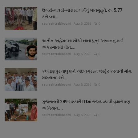
ઉંબરી-વાવડી-મોરાસા માર્ગનું ખાતમુહૂર્ત, રૂ. 5.77
કરોડના...
saurashtrabhoomi
Aug 6, 2026
0
અતીક અહેમદના સૌથી નાના પુત્ર અબાનનું માર્ગ
અકસ્માતમાં મોત,...
saurashtrabhoomi
Aug 6, 2026
0
કલ્યાણપુર તાલુકાને અછતગ્રસ્ત જાહેર કરવાની માંગ,
મામલતદારને...
saurashtrabhoomi
Aug 6, 2026
0
ગુજરાતની 289 સરકારી ITIમાં રાજ્યવ્યાપી વૃક્ષારોપણ
અભિયાન,...
saurashtrabhoomi
Aug 6, 2026
0