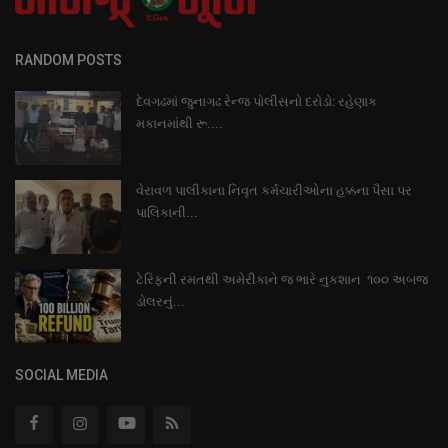
RANDOM POSTS
દેવગઢમાં જુનાગઢ રેન્જ પોલીસનો દરોડો: રહેણાક
મકાનમાંથી રૂ....
વેરાવળ પાલીકાના નિવૃત કર્મચારીઓના હક્કના પૈસા પર
પાલિકાની...
ટેરિફની રમતથી અમેરીકાને જ ભારે નુકશાન ૧૦૦ અબજ
ડોલરનું...
SOCIAL MEDIA