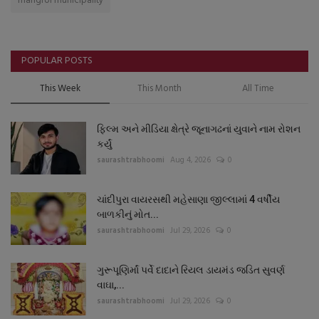
mangrol municipality
POPULAR POSTS
This Week
This Month
All Time
ફિલ્મ અને મીડિયા ક્ષેત્રે જૂનાગઢનાં યુવાને નામ રોશન
કર્યું
saurashtrabhoomi
Aug 4, 2026
0
ચાંદીપુરા વાયરસથી મહેસાણા જીલ્લામાં 4 વર્ષીય
બાળકીનું મોત...
saurashtrabhoomi
Jul 29, 2026
0
ગુરૂપૂણિર્માં પર્વે દાદાને રિયલ ડાયમંડ જડિત સુવર્ણ
વાઘા,...
saurashtrabhoomi
Jul 29, 2026
0