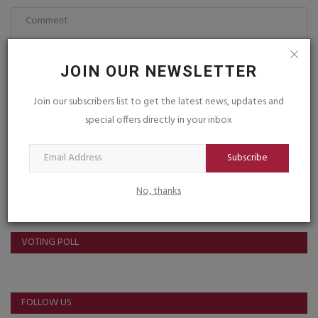
JOIN OUR NEWSLETTER
Join our subscribers list to get the latest news, updates and
Post Comment
special offers directly in your inbox
Subscribe
No, thanks
VOTING POLL
FOLLOW US