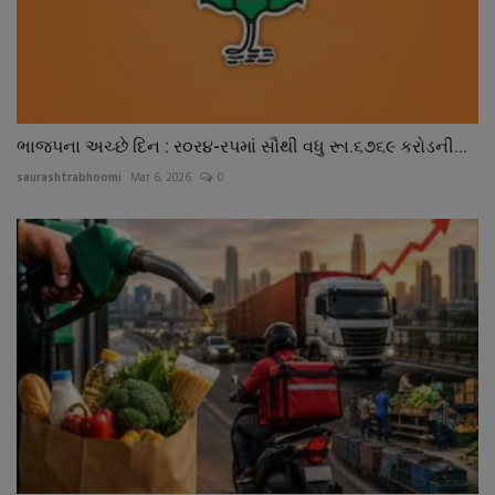
ભાજપના અચ્છે દિન : ર૦ર૪-રપમાં સૌથી વધુ રૂા.૬૭૬૯ કરોડની...
saurashtrabhoomi
Mar 6, 2026
0