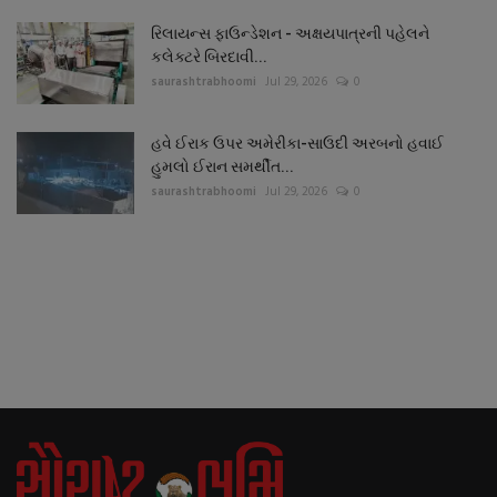
રિલાયન્સ ફાઉન્ડેશન - અક્ષયપાત્રની પહેલને
કલેક્ટરે બિરદાવી...
saurashtrabhoomi
Jul 29, 2026
0
હવે ઈરાક ઉપર અમેરીકા-સાઉદી અરબનો હવાઈ
હુમલો ઈરાન સમર્થીત...
saurashtrabhoomi
Jul 29, 2026
0