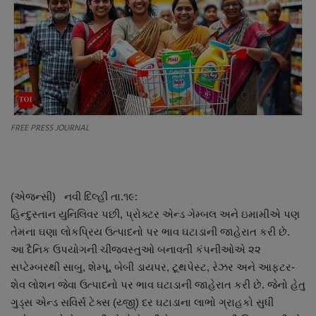
About Author
Contact
Dipotsav Special
આંતરરાષ્ટ્રીય
FREE PRESS JOURNAL
રાષ્ટ્રીય
ગુજરાત
(એજન્સી) નવી દિલ્હી તા.૧૯:
હિન્દુસ્તાન યુનિલિવર પછી, પ્રોક્ટર એન્ડ ગેમ્બલ અને ઇમામીએ પણ
જુનાગઢ
તેમના ઘણા લોકપ્રિય ઉત્પાદનો પર ભાવ ઘટાડાની જાહેરાત કરી છે.
આ દૈનિક ઉપયોગની ચીજવસ્તુઓ બનાવતી કંપનીઓએ ૨૨
Support US
સપ્ટેમ્બરથી સાબુ, શેમ્પૂ, બેબી ડાયપર, ટૂથપેસ્ટ, રેઝર અને આફટર-
શેવ લોશન જેવા ઉત્પાદનો પર ભાવ ઘટાડાની જાહેરાત કરી છે. જેનો હેતુ
બજારના સમાચાર
ગુડ્સ એન્ડ સવિર્સ ટેક્સ (ય્જી્) દર ઘટાડાના લાભો ગ્રાહકો સુધી