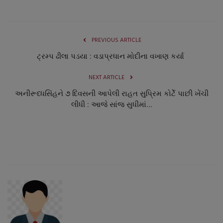
PREVIOUS ARTICLE
ટ્રમ્પ ઢીલા પડયા : વડાપ્રધાન મોદીના વખાણ કર્યા
NEXT ARTICLE
અનીરૂધ્ધસિંહને ૭ દિવસની આપેલી રાહત સુપ્રિમ કોર્ટે પાછી ખેંચી
લીધી : આજે સાંજ સુધીમાં...