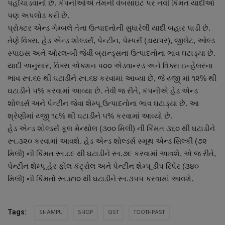
પહોંચાડવાનો છે. કંપનીઓએ તેમની વેબસાઇટ પર નવી કિંમત યાદીઓ
નાણાંકીય સમાચાર
પણ અપલોડ કરી છે.
પ્રોક્ટર એન્ડ ગેમ્બલે તેના ઉત્પાદનોની સુધારેલી યાદી બહાર પાડી છે.
સ્થાનિક સમાચાર
તેણે વિક્સ, હેડ એન્ડ શોલ્ડર્સ, પેન્ટીન, પેમ્પર્સ (ડાયપર), જીલેટ, ઓલ્ડ
સ્પાઇસ અને ઓરલ-બી જેવી બ્રાન્ડ્સના ઉત્પાદનોના ભાવ ઘટાડ્યા છે.
સ્પોર્ટ્સ
યાદી અનુસાર, વિક્સ એક્શન ૫૦૦ એડવાન્સ્ડ અને વિક્સ ઇન્હેલરના
ભાવ રૂા.૬૯ થી ઘટાડીને રૂા.૬૪ કરવામાં આવ્યા છે, જે ય્જી્ માં ૧૨% થી
રાશિફળ
ઘટાડીને ૫% કરવામાં આવ્યા છે. તેવી જ રીતે, કંપનીએ હેડ એન્ડ
શોલ્ડર્સ અને પેન્ટીન જેવા શેમ્પૂ ઉત્પાદનોના ભાવ ઘટાડ્યા છે. આ
ગુનાખોરી
શ્રેણીમાં ય્જી્ ૧૮% થી ઘટાડીને ૫% કરવામાં આવ્યો છે.
હેડ એન્ડ શોલ્ડર્સ કૂલ મેન્થોલ (૩૦૦ મિલી) ની કિંમત ૩૬૦ થી ઘટાડીને
બોલિવૂડ
રૂા.૩૨૦ કરવામાં આવશે. હેડ એન્ડ શોલ્ડર્સ સ્મૂથ એન્ડ સિલ્કી (૭૨
મિલી) ની કિંમત રૂા.૮૯ થી ઘટાડીને રૂા.૭૯ કરવામાં આવશે. એ જ રીતે,
સ્વાસ્થ્ય
પેન્ટીન શેમ્પૂ હેર ફોલ કંટ્રોલ અને પેન્ટીન શેમ્પૂ ડીપ રિપેર (૩૪૦
મિલી) ની કિંમતો રૂા.૪૧૦ થી ઘટાડીને રૂા.૩૫૫ કરવામાં આવશે.
SHAMPU
SHOP
GST
TOOTHPAST
Tags: