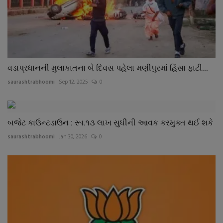
વડાપ્રધાનની મુલાકાતના બે દિવસ પહેલા મણીપુરમાં હિંસા ફાટી...
saurashtrabhoomi
Sep 12, 2025
0
બજેટ કાઉન્ટડાઉન : રૂા.૧૩ લાખ સુધીની આવક કરમુક્ત થઈ શકે
saurashtrabhoomi
Jan 30, 2026
0