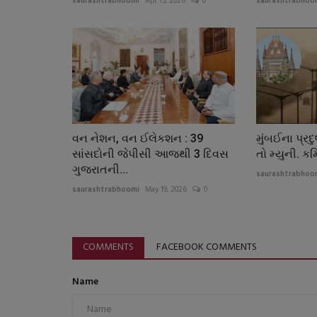
saurashtrabhoomi
Apr 15, 2026
0
saurashtrabhoo
વન નેશન, વન ઈલેકશન : 39
મુંબઈના પ્રદ
સાંસદોની જેપીસી આજથી 3 દિવસ
તો મ્યુની. કમિ
ગુજરાતની...
saurashtrabhoo
saurashtrabhoomi
May 19, 2026
0
COMMENTS
FACEBOOK COMMENTS
Name