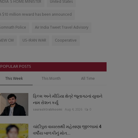
INDIA`S HOME MINISTER
United States
A $10 million reward has been announced
Somnath Police
Air India Tweet Travel Advisory
NEW CM
US-IRAN WAR
Cooperative
POPULAR POSTS
This Week
This Month
All Time
ફિલ્મ અને મીડિયા ક્ષેત્રે જૂનાગઢનાં યુવાને
નામ રોશન કર્યું
saurashtrabhoomi
Aug 4, 2026
0
ચાંદીપુરા વાયરસથી મહેસાણા જીલ્લામાં 4
વર્ષીય બાળકીનું મોત...