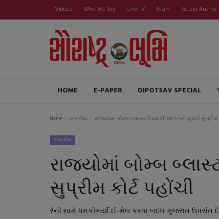
Videos
Who We Are
Live TV
Team
Guest Author
HOME
E-PAPER
DIPOTSAV SPECIAL
Home
રાષ્ટ્રીય
રાજ્યોમાં બોમ્બ બ્લાસ્ટની ધમકી આપનારી યુવતી સુપ્રીમ ક
રાષ્ટ્રીય
રાજ્યોમાં બોમ્બ બ્લા
સુપ્રીમ કોર્ટ પહોંચી
રેની સામે ધમકીભર્યા ઈ-મેલ કરવા બદલ ગુજરાત ઉપરાંત દે