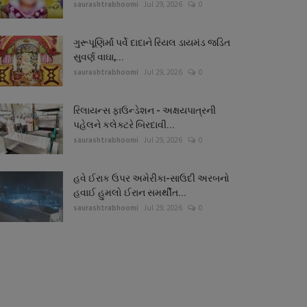
saurashtrabhoomi
Jul 29, 2026
0
ગુરૂપૂણિર્માં પર્વે દાદાને રિયલ ડાયમંડ જડિત
સુવર્ણ વાઘા,...
saurashtrabhoomi
Jul 29, 2026
0
રિલાયન્સ ફાઉન્ડેશન - અક્ષયપાત્રની
પહેલને કલેક્ટરે બિરદાવી...
saurashtrabhoomi
Jul 29, 2026
0
હવે ઈરાક ઉપર અમેરીકા-સાઉદી અરબનો
હવાઈ હુમલો ઈરાન સમર્થીત...
saurashtrabhoomi
Jul 29, 2026
0