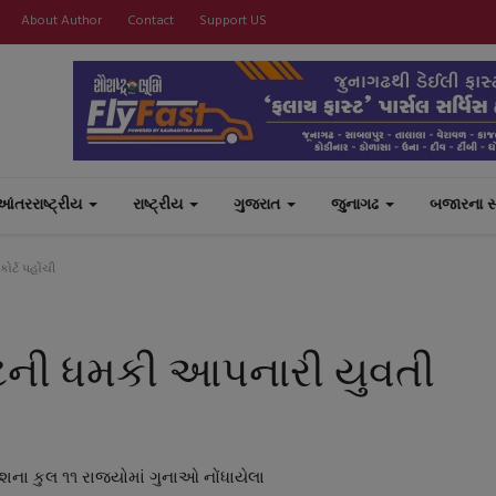
About Author
Contact
Support US
આંતરરાષ્ટ્રીય
રાષ્ટ્રીય
ગુજરાત
જુનાગઢ
બજારના 
ોર્ટ પહોંચી
સ્ટની ધમકી આપનારી યુવતી
શના કુલ ૧૧ રાજ્યોમાં ગુનાઓ નોંધાયેલા