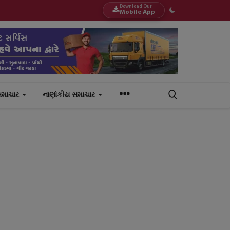
Download Our
Mobile App
સમાચાર
નાણાંકીય સમાચાર