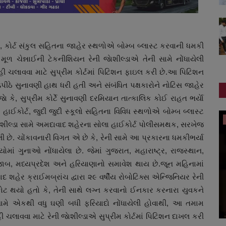
ો, કોર્ટ સંકુલ સહિતના જાહેર સ્થળોએ બોમ્બ બ્લાસ્ટ કરવાની ધમકી
ળ ચેન્નાઈની ટેકનીશિયન રેની જાેશીલ્ડાએ તેની સામે નોંધાયેલી
હી ચલાવવા માટે સુપ્રીમ કોર્ટમાં પિટિશન ફાઇલ કરી છે.આ પિટિશન
ીઠે સુનાવણી હાથ ધરી હતી અને સંબંધિત પક્ષકારોને નોટિસ જાહેર
 કે, સુપ્રીમ કોર્ટે સુનાવણી દરમિયાન તાત્કાલિક કોઈ રાહત ભર્યાે
ાઈકોર્ટ, જુદી જુદી સ્કૂલો સહિતના વિવિધ સ્થળોએ બોમ્બ બ્લાસ્ટ
ગુજરાત
ેશીલ્ડા સામે અમદાવાદ શહેરના સોલા હાઈકોર્ટ પોલીસમથક, સરખેજ
છે. ચોંકાવનારી વિગત એ છે કે, રેની સામે આ પ્રકારના ધમકીભર્યા
ાં ગુનાઓ નોંધાયેલા છે. જેમાં ગુજરાત, મહારાષ્ટ્ર, રાજસ્થાન,
 પંજાબ, મધ્યપ્રદેશ અને હરિયાણાનો સમાવેશ થાય છે.જૂન મહિનામાં
દ શહેર ક્રાઈમબ્રાંચ દ્વારા ૨૯ વર્ષીય રોબોટિક્સ એન્જિનિયર રેની
ફોટ થયો હતો કે, તેની સાથે લગ્ન કરવાનો ઈનકાર કરનારા યુવકને
ી સામે એકથી વધુ ઘણી બધી ફરિયાદો નોંધાયેલી હોવાથી, આ તમામ
 ચલાવવા માટે રેની જાેશીલ્ડાએ સુપ્રીમ કોર્ટમાં પિટિશન દાખલ કરી