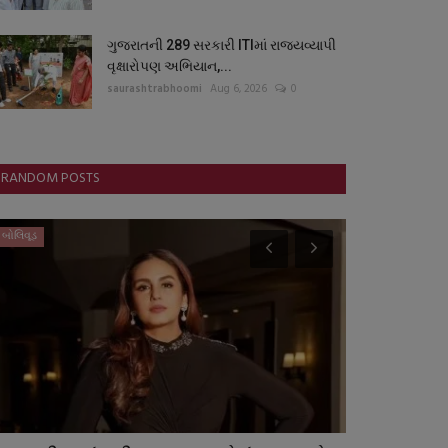
ગુજરાતની 289 સરકારી ITIમાં રાજ્યવ્યાપી
વૃક્ષારોપણ અભિયાન,...
saurashtrabhoomi
Aug 6, 2026
0
RANDOM POSTS
બોલિવૂડ
આંતરરાષ્ટ્રીય