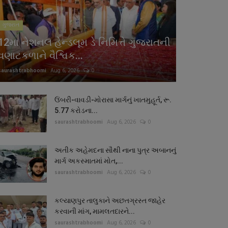
ગુજરાત
12મા નેશનલ હેન્ડલૂમ ડે નિમિત્તે ગુજરાતની
વણાટકળાને વૈશ્વિક...
saurashtrabhoomi
Aug 6, 2026
0
ઉંબરી-વાવડી-મોરાસા માર્ગનું ખાતમુહૂર્ત, રૂ.
5.77 કરોડના...
saurashtrabhoomi
Aug 6, 2026
0
અતીક અહેમદના સૌથી નાના પુત્ર અબાનનું
માર્ગ અકસ્માતમાં મોત,...
saurashtrabhoomi
Aug 6, 2026
0
કલ્યાણપુર તાલુકાને અછતગ્રસ્ત જાહેર
કરવાની માંગ, મામલતદારને...
saurashtrabhoomi
Aug 6, 2026
0