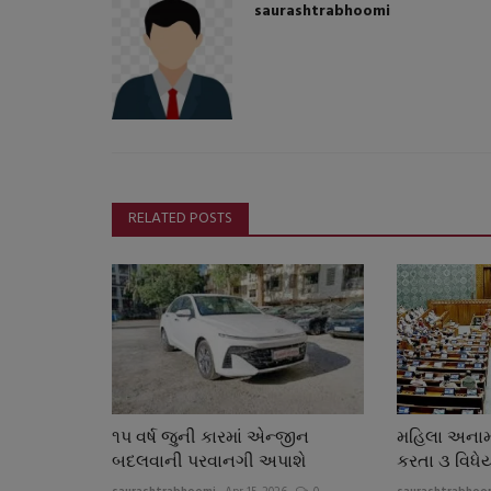
saurashtrabhoomi
RELATED POSTS
૧પ વર્ષ જુની કારમાં એન્જીન
મહિલા અનામત
બદલવાની પરવાનગી અપાશે
કરતા ૩ વિધે