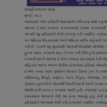
(સંપૂર્ણ સમાચાર સેવા)
મુંબઈ, તા.૩
અમદાવાદ પ્લેન ક્રેશની જવાબદારી સ્વીકારવા સાથે સ્કૂલ
આપતાં ઈ-મેલ કરવાના ચકચારભર્યા કેસમાં ઝડપાયેલી મૂ
એકથી વધુ ફરિયાદોને ભેગી (કલબ) કરી ન્યાયિક કાર્યવા
પર જસ્ટિસ વિક્રમનાથ અને જસ્ટિસ સંદીપ મહેતાની ખંડપ
કરી છે. કેસની વધુ સુનાવણી આગામી દિવસોમાં યોજાશે. જાે
હુકમ પસાર કરવાનો સાફ ઈન્કાર કરી દીધો હતો.ગુજરાત હ
ગુજરાત
કરવાની ધમકી આપતા ઈ-મેલ કરવાના પ્રકરણમાં રેની જા
સહિતના અલગ અલગ પોલીસ સ્ટેશનોમાં ફરિયાદ નોંધાયેલી 
ઈ-મેલ કરવા બદલ ગુજરાત ઉપરાંત દેશના કુલ ૧૧ રાજ્યોમ
તામિલનાડુ, દિલ્હી, કર્ણાટક, કેરળ, બિહાર, તેલંગાણા,
ગુજરાત હાઇકોર્ટને બોમ્બથી ઉડાવી દેવાની ધમકી મળ્યા બા
જાેશીલ્ડાની ધરપકડ કરવામાં આવી હતી. તપાસમાં ઘટસ્
ફસાવવાના ભાગરૂપે તેણે આ કૃત્ય આચર્યું હતું. તેન
ફરિયાદોને એકસાથે ભેગી કરી (કલબ)ને ન્યાયિક કાર્યવાહી