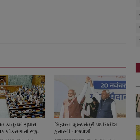
 કાનૂનમાં સુધારા
બિહારના મુખ્યમંત્રી પદે નિતીશ
યક લોકસભામાં રજુ...
કુમારની તાજપોશી