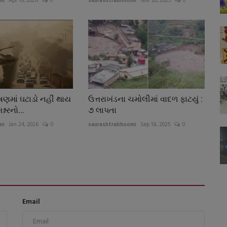
mi
Apr 16, 2026
0
saurashtrabhoomi
Nov 20, 2025
0
ુષણમાં ઘટાડો નહીં થાય
ઉત્તરાખંડના ચમોલીમાં વાદળ ફાટયું :
શ્નરનો...
૭ લાપતા
mi
Jan 24, 2026
0
saurashtrabhoomi
Sep 18, 2025
0
Email