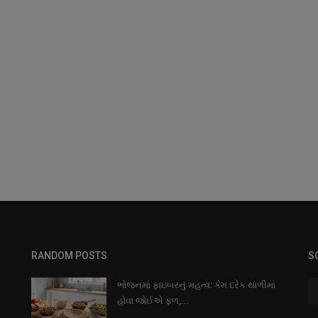
RANDOM POSTS
S
ભોજનમાં ફાઇબરનું મહત્વ: કેમ દરેક થાળીમાં
હોવા જોઈએ ફળ,...