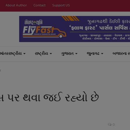
About Author
Contact
Support US
આંતરરાષ્ટ્રીય
રાષ્ટ્રીય
ગુજરાત
જુનાગઢ
બજારના 
વ
સ પર થવા જઈ રહ્યો છે
0