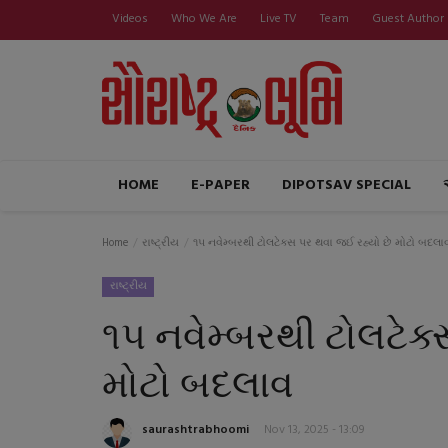
Videos
Who We Are
Live TV
Team
Guest Author
HOME
E-PAPER
DIPOTSAV SPECIAL
Home
રાષ્ટ્રીય
૧૫ નવેમ્બરથી ટોલટેક્સ પર થવા જઈ રહ્યો છે મોટો બદલા
રાષ્ટ્રીય
૧૫ નવેમ્બરથી ટોલટેક્
મોટો બદલાવ
saurashtrabhoomi
Nov 13, 2025 - 13:09