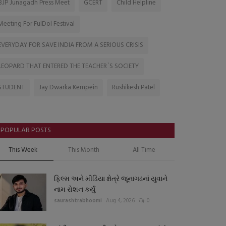
BJP Junagadh Press Meet
GCERT
Child Helpline
Meeting For FulDol Festival
EVERYDAY FOR SAVE INDIA FROM A SERIOUS CRISIS
LEOPARD THAT ENTERED THE TEACHER`S SOCIETY
STUDENT
Jay Dwarka Kempein
Rushikesh Patel
POPULAR POSTS
This Week
This Month
All Time
ફિલ્મ અને મીડિયા ક્ષેત્રે જૂનાગઢનાં યુવાને
નામ રોશન કર્યું
saurashtrabhoomi
Aug 4, 2026
0