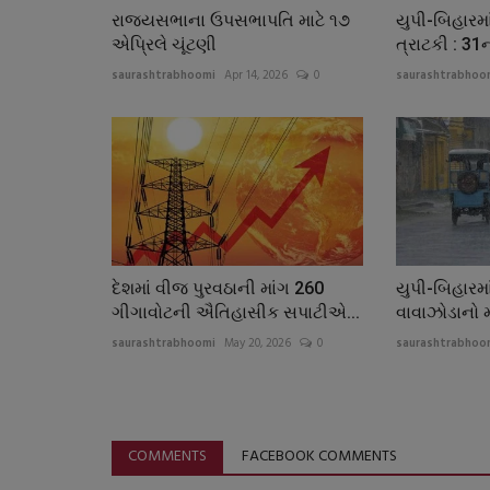
રાજ્યસભાના ઉપસભાપતિ માટે ૧૭
યુપી-બિહાર
એપ્રિલે ચૂંટણી
ત્રાટકી : 31
saurashtrabhoomi
Apr 14, 2026
0
saurashtrabhoo
દેશમાં વીજ પુરવઠાની માંગ 260
યુપી-બિહારમા
ગીગાવોટની ઐતિહાસીક સપાટીએ...
વાવાઝોડાનો મ
saurashtrabhoomi
May 20, 2026
0
saurashtrabhoo
COMMENTS
FACEBOOK COMMENTS