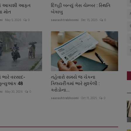
માં આકાશી આફત
દિલ્હી બન્યું ગેસ ચેમ્બર : સ્થિતિ
ના મોત
બેકાબુ
mi
May 5, 2026
0
saurashtrabhoomi
Dec 15, 2025
0
ં ભારે વરસાદ-
તહેવારો સમયે જ ચેકના
ૃત્યુઆંક 48
ક્લિયરીંગમાં ભારે મુશ્કેલી :
કરોડોના...
mi
May 30, 2026
0
saurashtrabhoomi
Oct 11, 2025
0