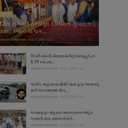
ગુજરાત
12મા નેશનલ હેન્ડલૂમ ડે નિમિત્તે ગુજરાતની
વણાટકળાને વૈશ્વિક...
saurashtrabhoomi
Aug 6, 2026
0
ઉંબરી-વાવડી-મોરાસા માર્ગનું ખાતમુહૂર્ત, રૂ.
5.77 કરોડના...
saurashtrabhoomi
Aug 6, 2026
0
અતીક અહેમદના સૌથી નાના પુત્ર અબાનનું
માર્ગ અકસ્માતમાં મોત,...
saurashtrabhoomi
Aug 6, 2026
0
કલ્યાણપુર તાલુકાને અછતગ્રસ્ત જાહેર
કરવાની માંગ, મામલતદારને...
saurashtrabhoomi
Aug 6, 2026
0