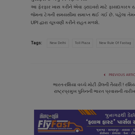
આ ફેરફાર ખાસ કરીને એવા ડ્રાઇવરો માટે ફાયદાકારક 
જેમના ટેગની સમયસીમા સમાપ્ત થઈ ગઈ છે. પહેલા તેમન
UPI દ્વારા ચૂકવણી કરીને રાહત મળશે.
New Delhi
Toll Plaza
New Rule Of Fastag
Tags:
સ્પોર્ટ્સ
PREVIOUS ARTI
ભારત-રશિયા વચ્ચે મોટી ડીલની તૈયારી ! રશિ
રાષ્ટ્રપ્રમુખ પુતિનની ભારત પ્રવાસની તારીખ