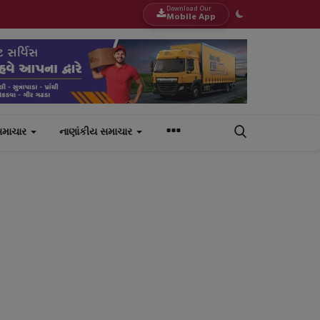
Download Our
Mobile App
સમાચાર
નાણાંકીય સમાચાર