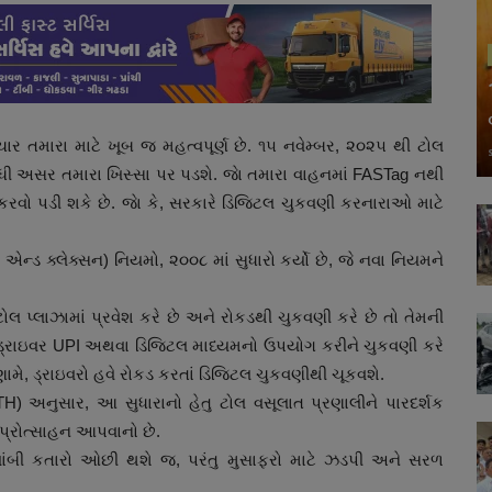
ાર તમારા માટે ખૂબ જ મહત્વપૂર્ણ છે. ૧૫ નવેમ્બર, ૨૦૨૫ થી ટોલ
ધી અસર તમારા ખિસ્સા પર પડશે. જાે તમારા વાહનમાં FASTag નથી
કરવો પડી શકે છે. જાે કે, સરકારે ડિજિટલ ચુકવણી કરનારાઓ માટે
એન્ડ ક્લેક્સન) નિયમો, ૨૦૦૮ માં સુધારો કર્યો છે, જે નવા નિયમને
 પ્લાઝામાં પ્રવેશ કરે છે અને રોકડથી ચુકવણી કરે છે તો તેમની
 જ ડ્રાઇવર UPI અથવા ડિજિટલ માધ્યમનો ઉપયોગ કરીને ચુકવણી કરે
ણામે, ડ્રાઇવરો હવે રોકડ કરતાં ડિજિટલ ચુકવણીથી ચૂકવશે.
RTH) અનુસાર, આ સુધારાનો હેતુ ટોલ વસૂલાત પ્રણાલીને પારદર્શક
 પ્રોત્સાહન આપવાનો છે.
 લાંબી કતારો ઓછી થશે જ, પરંતુ મુસાફરો માટે ઝડપી અને સરળ