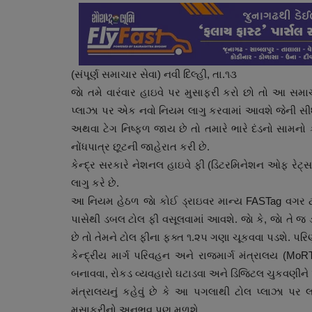
(સંપૂર્ણ સમાચાર સેવા) નવી દિલ્હી, તા.૧૩
જાે તમે વારંવાર હાઇવે પર મુસાફરી કરો છો તો આ સમાચ
પ્લાઝા પર એક નવો નિયમ લાગુ કરવામાં આવશે જેની સી
અથવા ટેગ નિષ્ફળ જાય છે તો તમારે ભારે દંડનો સામનો 
નોંધપાત્ર છૂટની જાહેરાત કરી છે.
કેન્દ્ર સરકારે નેશનલ હાઇવે ફી (ડિટરમિનેશન ઓફ રેટ્સ 
લાગુ કરે છે.
આ નિયમ હેઠળ જાે કોઈ ડ્રાઇવર માન્ય FASTag વગર ટોલ
પાસેથી ડબલ ટોલ ફી વસૂલવામાં આવશે. જાે કે, જાે તે
છે તો તેમને ટોલ ફીના ફક્ત ૧.૨૫ ગણા ચૂકવવા પડશે. પરિ
કેન્દ્રીય માર્ગ પરિવહન અને રાજમાર્ગ મંત્રાલય (Mo
બનાવવા, રોકડ વ્યવહારો ઘટાડવા અને ડિજિટલ ચુકવણીને
મંત્રાલયનું કહેવું છે કે આ પગલાથી ટોલ પ્લાઝા પર
મુસાફરીનો અનુભવ પણ મળશે.