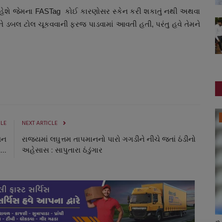
રહેશે જેમના FASTag કોઈ કારણોસર સ્કેન કરી શકાતું નથી અથવા
ે ડબલ ટોલ ચૂકવવાની ફરજ પાડવામાં આવતી હતી, પરંતુ હવે તેમને
ગુજરાત
CLE
NEXT ARTICLE
યન
રાજ્યમાં લઘુત્તમ તાપમાનનો પારો ગગડીને નીચે જતાં ઠંડીનો
...
અહેસાસ : સાપુતારા ઠંડુંગાર