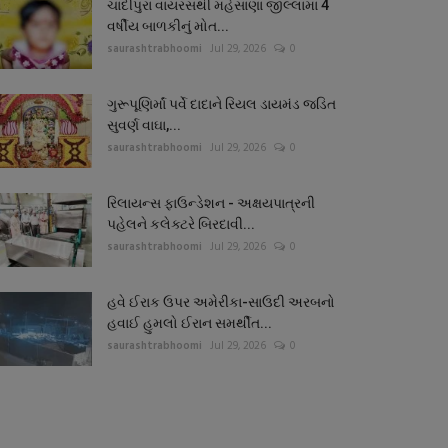
ચાંદીપુરા વાયરસથી મહેસાણા જીલ્લામાં 4
વર્ષીય બાળકીનું મોત...
saurashtrabhoomi
Jul 29, 2026
0
ગુરૂપૂણિર્માં પર્વે દાદાને રિયલ ડાયમંડ જડિત
સુવર્ણ વાઘા,...
saurashtrabhoomi
Jul 29, 2026
0
રિલાયન્સ ફાઉન્ડેશન - અક્ષયપાત્રની
પહેલને કલેક્ટરે બિરદાવી...
saurashtrabhoomi
Jul 29, 2026
0
હવે ઈરાક ઉપર અમેરીકા-સાઉદી અરબનો
હવાઈ હુમલો ઈરાન સમર્થીત...
saurashtrabhoomi
Jul 29, 2026
0