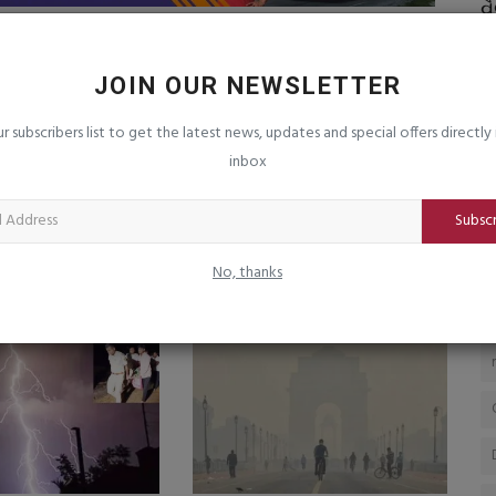
ે
12મા નેશનલ હેન્ડલૂમ ડે નિમિત્તે ગુજરાતની
વ
વણાટકળાને વૈશ્વિક...
અ
saurashtrabhoomi
Aug 6, 2026
0
sa
JOIN OUR NEWSLETTER
 પણ શાનદાર
રાજ્ય સરકારના પ્રયાસોથી હેન્ડલૂમ ક્ષેત્રને નવી ગતિ; GI ટેગ
ભા
ur subscribers list to get the latest news, updates and special offers directly 
ઉત્પાદનોની વિદેશમાં વધતી...
બધ
inbox
Subsc
No, thanks