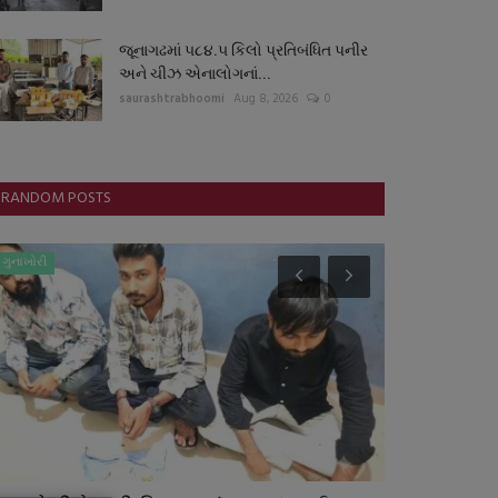
જૂનાગઢમાં ૫૮૪.૫ કિલો પ્રતિબંધિત પનીર
અને ચીઝ એનાલોગનાં...
saurashtrabhoomi
Aug 8, 2026
0
RANDOM POSTS
ગુનાખોરી
ગુનાખોરી