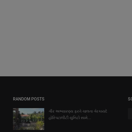
RANDOM POSTS
S
ગીર અભ્યારણ્ય ફરતે ચાલતા ગેરકાયદે
હોસ્પિટાલીટી યુનિટો સામે...