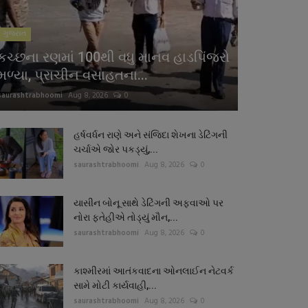
ગુજરાત
કચ્છના રણમાં 100થી વધુ માનવ હાડપિંજરો
મળ્યા, પ્રાચીન વસાહતના...
saurashtrabhoomi
Aug 8, 2026
0
હર્ષવર્ધન રાણે અને સંજિદા શેખના ડેટિંગની
ચર્ચાએ જોર પકડ્યું,...
saurashtrabhoomi
Aug 8, 2026
0
યાસીન બોનૂ સાથે ડેટિંગની અફવાઓ પર
નોરા ફતેહીએ તોડ્યું મૌન,...
saurashtrabhoomi
Aug 8, 2026
0
કાશ્મીરમાં આતંકવાદના ઓનલાઈન નેટવર્ક
સામે મોટી કાર્યવાહી,...
saurashtrabhoomi
Aug 8, 2026
0