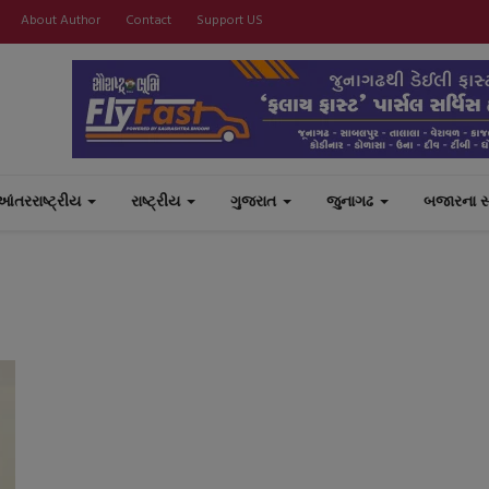
About Author
Contact
Support US
આંતરરાષ્ટ્રીય
રાષ્ટ્રીય
ગુજરાત
જુનાગઢ
બજારના 