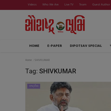
Videos
Who We Are
Live TV
Team
Guest Author
HOME
E-PAPER
DIPOTSAV SPECIAL
Home
SHIVKUMAR
Tag:
SHIVKUMAR
રાષ્ટ્રીય