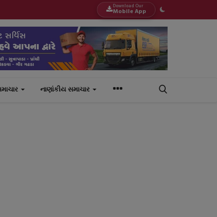
Download Our
Mobile App
સમાચાર
નાણાંકીય સમાચાર