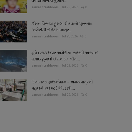
વર્ષીય બાળકીનું મોત...
saurashtrabhoomi
Jul 29, 2026
0
ઈરાન વિરૂધ્ધ હુમલા રોકવાનો પ્રસ્તાવ
અમેરીકી સેનેટમાં માત્ર...
saurashtrabhoomi
Jul 31, 2026
0
હવે ઈરાક ઉપર અમેરીકા-સાઉદી અરબનો
હવાઈ હુમલો ઈરાન સમર્થીત...
saurashtrabhoomi
Jul 29, 2026
0
રિલાયન્સ ફાઉન્ડેશન - અક્ષયપાત્રની
પહેલને કલેક્ટરે બિરદાવી...
saurashtrabhoomi
Jul 29, 2026
0