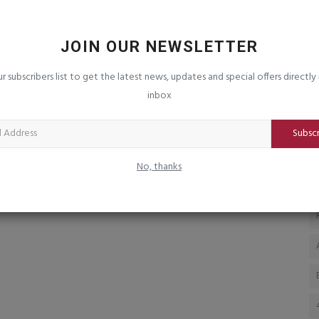
ં નામ
રાજ્યભરમાં ભેળસેળીયા તત્વો સામે દરોડા : ૧
ઉ
હજાર કિલો પનીરનો...
પ
JOIN OUR NEWSLETTER
saurashtrabhoomi
Aug 8, 2026
0
sa
ur subscribers list to get the latest news, updates and special offers directly 
inbox
Subsc
No, thanks