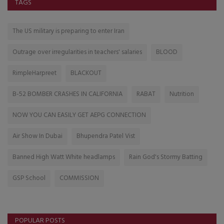
TAGS
The US military is preparing to enter Iran
Outrage over irregularities in teachers' salaries
BLOOD
RimpleHarpreet
BLACKOUT
B-52 BOMBER CRASHES IN CALIFORNIA
RABAT
Nutrition
NOW YOU CAN EASILY GET AEPG CONNECTION
Air Show In Dubai
Bhupendra Patel Vist
Banned High Watt White headlamps
Rain God's Stormy Batting
GSP School
COMMISSION
POPULAR POSTS