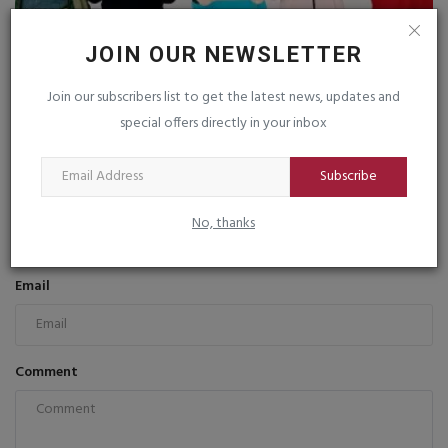
ભારતમાં પણ ૧૬ વર્ષથી નાના બાળકો માટે સોશ્યલ મીડિયા
JOIN OUR NEWSLETTER
પ્રતિબંધ...
saurashtrabhoomi
Dec 26, 2025
0
Join our subscribers list to get the latest news, updates and
special offers directly in your inbox
COMMENTS
FACEBOOK COMMENTS
Subscribe
Name
No, thanks
Email
Comment