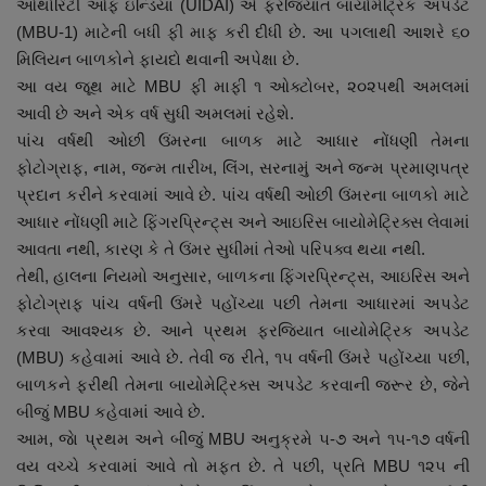
ઓથોરિટી ઓફ ઇન્ડિયા (UIDAI) એ ફરજિયાત બાયોમેટ્રિક અપડેટ
નાણાંકીય સમાચાર
(MBU-1) માટેની બધી ફી માફ કરી દીધી છે. આ પગલાથી આશરે ૬૦
મિલિયન બાળકોને ફાયદો થવાની અપેક્ષા છે.
સ્થાનિક સમાચાર
આ વય જૂથ માટે MBU ફી માફી ૧ ઓક્ટોબર, ૨૦૨૫થી અમલમાં
આવી છે અને એક વર્ષ સુધી અમલમાં રહેશે.
સ્પોર્ટ્સ
પાંચ વર્ષથી ઓછી ઉંમરના બાળક માટે આધાર નોંધણી તેમના
ફોટોગ્રાફ, નામ, જન્મ તારીખ, લિંગ, સરનામું અને જન્મ પ્રમાણપત્ર
રાશિફળ
પ્રદાન કરીને કરવામાં આવે છે. પાંચ વર્ષથી ઓછી ઉંમરના બાળકો માટે
આધાર નોંધણી માટે ફિંગરપ્રિન્ટ્સ અને આઇરિસ બાયોમેટ્રિક્સ લેવામાં
ગુનાખોરી
આવતા નથી, કારણ કે તે ઉંમર સુધીમાં તેઓ પરિપક્વ થયા નથી.
તેથી, હાલના નિયમો અનુસાર, બાળકના ફિંગરપ્રિન્ટ્સ, આઇરિસ અને
બોલિવૂડ
ફોટોગ્રાફ પાંચ વર્ષની ઉંમરે પહોંચ્યા પછી તેમના આધારમાં અપડેટ
કરવા આવશ્યક છે. આને પ્રથમ ફરજિયાત બાયોમેટ્રિક અપડેટ
સ્વાસ્થ્ય
(MBU) કહેવામાં આવે છે. તેવી જ રીતે, ૧૫ વર્ષની ઉંમરે પહોંચ્યા પછી,
બાળકને ફરીથી તેમના બાયોમેટ્રિક્સ અપડેટ કરવાની જરૂર છે, જેને
બીજું MBU કહેવામાં આવે છે.
આમ, જાે પ્રથમ અને બીજું MBU અનુક્રમે ૫-૭ અને ૧૫-૧૭ વર્ષની
વય વચ્ચે કરવામાં આવે તો મફત છે. તે પછી, પ્રતિ MBU ૧૨૫ ની