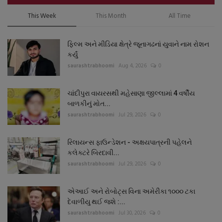
This Week
This Month
All Time
ફિલ્મ અને મીડિયા ક્ષેત્રે જૂનાગઢનાં યુવાને નામ રોશન
કર્યું
saurashtrabhoomi
Aug 4, 2026
0
ચાંદીપુરા વાયરસથી મહેસાણા જીલ્લામાં 4 વર્ષીય
બાળકીનું મોત...
saurashtrabhoomi
Jul 29, 2026
0
રિલાયન્સ ફાઉન્ડેશન - અક્ષયપાત્રની પહેલને
કલેક્ટરે બિરદાવી...
saurashtrabhoomi
Jul 29, 2026
0
એઆઈ અને રોબોટ્સ વિના અમેરીકા ૧૦૦૦ ટકા
દેવાળીયુ થઈ જશે :...
saurashtrabhoomi
Jul 30, 2026
0