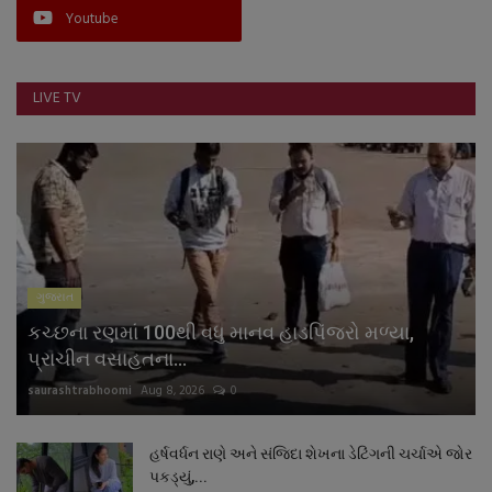
Youtube
LIVE TV
ગુજરાત
કચ્છના રણમાં 100થી વધુ માનવ હાડપિંજરો મળ્યા,
પ્રાચીન વસાહતના...
saurashtrabhoomi
Aug 8, 2026
0
હર્ષવર્ધન રાણે અને સંજિદા શેખના ડેટિંગની ચર્ચાએ જોર
પકડ્યું,...