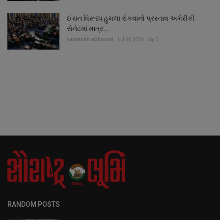
ઈરાન વિરૂધ્ધ હુમલા રોકવાનો પ્રસ્તાવ અમેરીકી
સેનેટમાં માત્ર...
saurashtrabhoomi
Jul 31, 2026
0
RANDOM POSTS