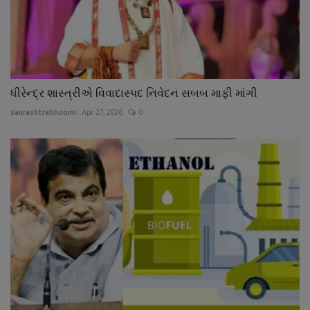
ધીરેન્દ્ર શાસ્ત્રીએ વિવાદાસ્પદ નિવેદન સબબ માફી માંગી
saurashtrabhoomi
Apr 27, 2026
0