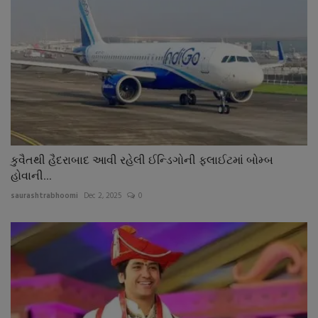
કુવૈતથી હૈદરાબાદ આવી રહેલી ઈન્ડિગોની ફલાઈટમાં બોમ્બ
હોવાની...
saurashtrabhoomi
Dec 2, 2025
0