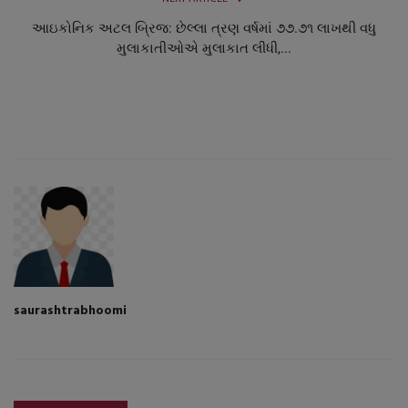
આઇકોનિક અટલ બ્રિજ: છેલ્લા ત્રણ વર્ષમાં ૭૭.૭૧ લાખથી વધુ
મુલાકાતીઓએ મુલાકાત લીધી,...
saurashtrabhoomi