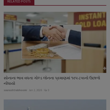
RELATED POSTS
સોનાના ભાવ વધતા ગોલ્ડ લોનના પ્રમાણમાં ૧રપ ટકાનો ઉછાળો
નોંધાયો
saurashtrabhoomi
Jan 2, 2026
0