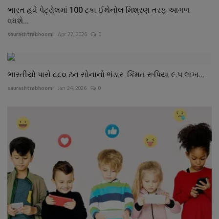
ભારત હવે પેટ્રોલમાં 100 ટકા ઈથેનોલ મિશ્રણ તરફ આગળ
વધશે...
saurashtrabhoomi
Apr 22, 2026
0
ભારતીયો પાસે ૮૮૦ ટન સોનાનો ભંડાર કિંમત રૂપિયા ૯.પ લાખ...
saurashtrabhoomi
Jan 24, 2026
0