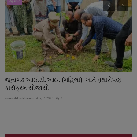
જુનાગઢ
જૂનાગઢ આઈ.ટી.આઈ. (મહિલા) ખાતે વૃક્ષારોપણ
બ
કાર્યક્રમ યોજાયો
દી
saurashtrabhoomi
Aug 7, 2026
0
sa
ભા