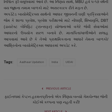
નિશ્ચિત ફી વસૂલવામાં આવે છે. આ ર્નિણય સાથે, MBU હવે ૫-૧૭ વર્ષની
વય જૂથના તમામ બાળકો માટે અસરકારક રીતે મફત છે.
અપડેટેડ બાયોમેટ્રિક્સ સાથેનો આધાર જીવનની ઘણી પ્રક્રિયાઓને
જેમ કે શાળા પ્રવેશ, પ્રવેશ પરીક્ષાઓ માટે નોંધણી, શિષ્યવૃત્તિ, DBT
(ડાયરેક્ટ બેનિફિટ ટ્રાન્સફર) યોજનાઓ વગેરે જેવી સેવાઓમાં
આધારનો ઉપયોગ સરળ બનાવે છે. માતાપિતા/વાલીઓને સલાહ
આપવામાં આવે છે કે તેઓ પ્રાથમિકતાના આધારે તેમના બાળકો/
આશ્રિતોના બાયોમેટ્રિક્સ આધારમાં અપડેટ કરે.
Aadhaar Updation
India
UIDAI
Tags:
PREVIOUS ARTICLE
ફાઈનલમાં કેપ્ટન હરમનપ્રીતનો એક ર્નિણય બન્યો ગેમચેન્જર જેની
કોઈએ કલ્પના પણ નહતી કરી!
NEXT ARTICLE