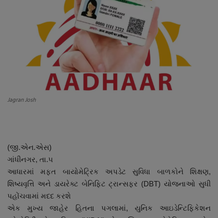
About Author
Contact
Dipotsav Special
આંતરરાષ્ટ્રીય
Jagran Josh
રાષ્ટ્રીય
ગુજરાત
(જી.એન.એસ)
જુનાગઢ
ગાંધીનગર, તા.૫
આધારમાં મફત બાયોમેટ્રિક અપડેટ સુવિધા બાળકોને શિક્ષણ,
Support US
શિષ્યવૃત્તિ અને ડાયરેક્ટ બેનિફિટ ટ્રાન્સફર (DBT) યોજનાઓ સુધી
પહોંચવામાં મદદ કરશે
બજારના સમાચાર
એક મુખ્ય જાહેર હિતના પગલામાં, યુનિક આઇડેન્ટિફિકેશન