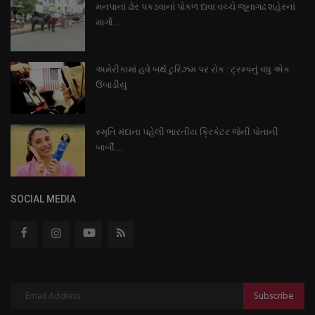
મનપાનાં ઢોર પકડવાનાં પોકળ દાવા વચ્ચે જૂનાગઢ શહેરનાં
માર્ગો...
અમેરીકામાં હવે બર્થ ટુરિઝમ પર રોક : ટ્રમ્પનું વધુ એક
ઉંબાડીયુ
સ્મૃતિ મંદાના પહેલી ભારતીય ક્રિકેટર જેની પોતાની
બાર્બી...
SOCIAL MEDIA
Subscribe