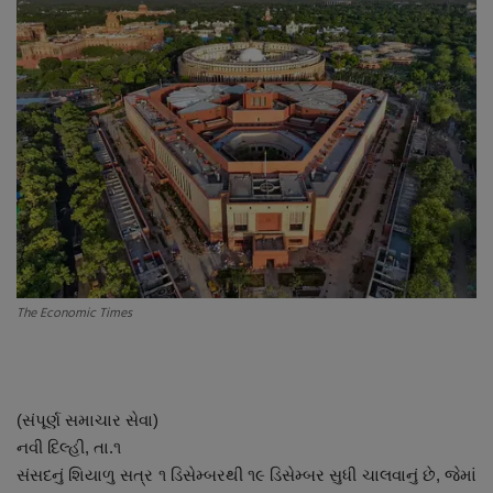
About Author
Contact
Dipotsav Special
આંતરરાષ્ટ્રીય
રાષ્ટ્રીય
ગુજરાત
The Economic Times
જુનાગઢ
Support US
(સંપૂર્ણ સમાચાર સેવા)
નવી દિલ્હી, તા.૧
બજારના સમાચાર
સંસદનું શિયાળુ સત્ર ૧ ડિસેમ્બરથી ૧૯ ડિસેમ્બર સુધી ચાલવાનું છે, જેમાં