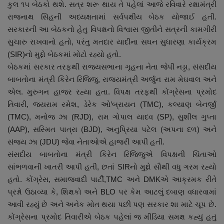
કુલ ૧૫ બેઠકો થશે. સત્ર શરૂ થાય તે પહેલાં આજે રવિવારે રક્ષામંત્રી
નાણાંકીય સમાચાર
રાજનાથ સિંહની અધ્યક્ષતામાં સર્વપક્ષીય બેઠક યોજાઈ હતી.
સરકારની આ બેઠકનો હેતુ વિપક્ષનો વિશ્વાસ જીતીને સત્રની કામગીરી
સ્થાનિક સમાચાર
સુચારુ રાખવાનો હતો, પરંતુ મતદાર યાદીના સઘન સુધારણા કાર્યક્રમ
(SIR)નો મુદ્દો બેઠકમાં મોટો રહ્યો હતો.
સ્પોર્ટ્સ
બેઠકમાં સરકાર તરફથી રાજ્યસભાના ગૃહના નેતા જેપી નડ્ડા, સંસદીય
બાબતોના મંત્રી કિરેન રિજિજુ, રાજ્યમંત્રી અર્જુન રામ મેઘવાલ અને
રાશિફળ
એલ. મુરુગન હાજર રહ્યા હતા. વિપક્ષ તરફથી કોંગ્રેસના પ્રમોદ
તિવારી, જયરામ રમેશ, ડેરેક ઓ’બ્રાયન (TMC), કલ્યાણ બેનર્જી
ગુનાખોરી
(TMC), મનોજ ઝા (RJD), રામ ગોપાલ યાદવ (SP), સુશીલ ગુપ્તા
(AAP), સસ્મિત પાત્રા (BJD), અનુપ્રિયા પટેલ (અપના દળ) અને
બોલિવૂડ
સંજય ઝા (JDU) જેવા નેતાઓએ હાજરી આપી હતી.
સંસદીય બાબતોના મંત્રી કિરેન રિજિજુએ વિપક્ષની ચિંતાઓ
સ્વાસ્થ્ય
સાંભળવાની ખાતરી આપી હતી, છતાં SIRનો મુદ્દો સૌથી વધુ ગરમ રહ્યો
હતો. કોંગ્રેસ, સમાજવાદી પાર્ટી,TMC અને DMKએ આક્રમક રીતે
પ્રશ્નો ઉઠાવ્યા કે, શિક્ષકો અને BLO પર કેમ આટલું દબાણ વધારવામાં
આવી રહ્યું છે અને અનેક મોત થયા પછી પણ સરકાર શા માટે ચૂપ છે.
કોંગ્રેસના પ્રમોદ તિવારીએ બેઠક પહેલાં જ મીડિયા સમક્ષ કહ્યું હતું