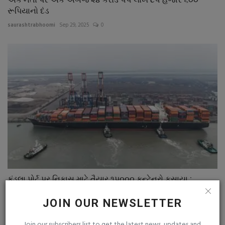
રૂપિયાનો દંડ
saurashtrabhoomi
Sep 29, 2025
0
કંડલા પોર્ટ પર નિકાસ માટે તૈયાર ૧પ૦૦૦ કન્ટેનરો ફસાયા :...
saurashtrabhoomi
Mar 7, 2026
0
JOIN OUR NEWSLETTER
COMMENTS
FACEBOOK COMMENTS
Join our subscribers list to get the latest news, updates and