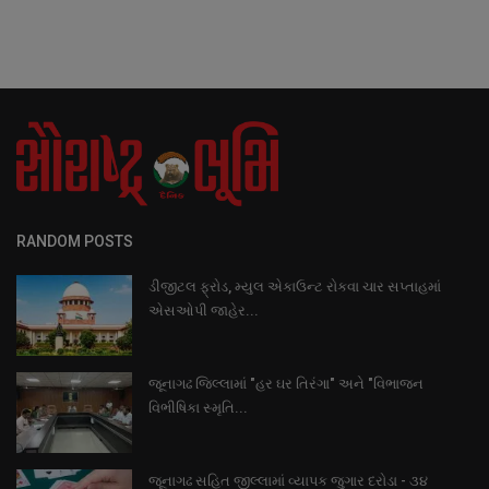
RANDOM POSTS
ડીજીટલ ફ્રોડ, મ્યુલ એકાઉન્ટ રોકવા ચાર સપ્તાહમાં
એસઓપી જાહેર...
જૂનાગઢ જિલ્લામાં "હર ઘર તિરંગા" અને "વિભાજન
વિભીષિકા સ્મૃતિ...
જૂનાગઢ સહિત જીલ્લામાં વ્યાપક જુગાર દરોડા - ૩૪