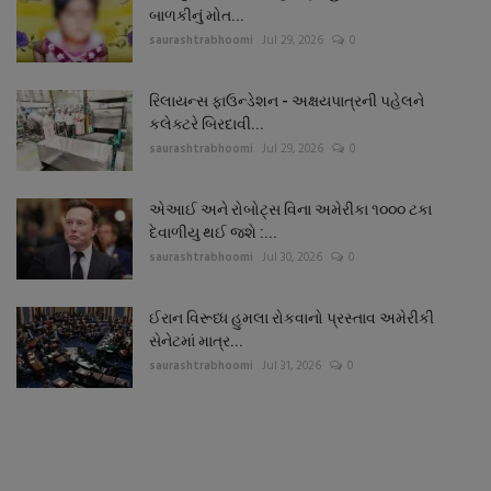
બાળકીનું મોત...
saurashtrabhoomi
Jul 29, 2026
0
રિલાયન્સ ફાઉન્ડેશન - અક્ષયપાત્રની પહેલને
કલેક્ટરે બિરદાવી...
saurashtrabhoomi
Jul 29, 2026
0
એઆઈ અને રોબોટ્સ વિના અમેરીકા ૧૦૦૦ ટકા
દેવાળીયુ થઈ જશે :...
saurashtrabhoomi
Jul 30, 2026
0
ઈરાન વિરૂધ્ધ હુમલા રોકવાનો પ્રસ્તાવ અમેરીકી
સેનેટમાં માત્ર...
saurashtrabhoomi
Jul 31, 2026
0