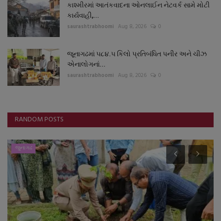
કાશ્મીરમાં આતંકવાદના ઓનલાઈન નેટવર્ક સામે મોટી
કાર્યવાહી,...
saurashtrabhoomi
Aug 8, 2026
0
જૂનાગઢમાં ૫૮૪.૫ કિલો પ્રતિબંધિત પનીર અને ચીઝ
એનાલોગનાં...
saurashtrabhoomi
Aug 8, 2026
0
RANDOM POSTS
જુનાગઢ