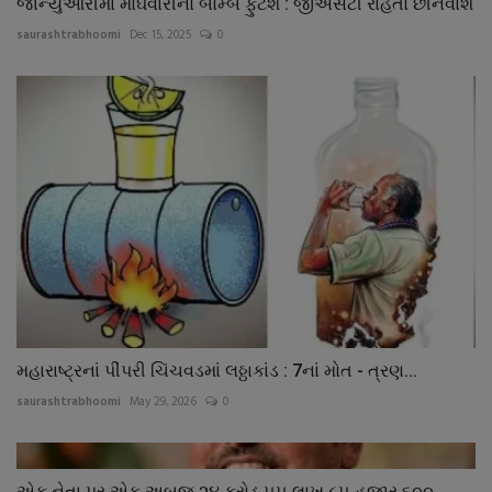
જાન્યુઆરીમાં મોંઘવારીનો બોમ્બ ફુટશે : જીએસટી રાહતો છીનવાશે
saurashtrabhoomi
Dec 15, 2025
0
મહારાષ્ટ્રનાં પીંપરી ચિંચવડમાં લઠ્ઠાકાંડ : 7નાં મોત - ત્રણ...
saurashtrabhoomi
May 29, 2026
0
એક નેતા પર એક અબજ ૨૪ કરોડ ૫૫ લાખ ૮૫ હજાર ૬૦૦