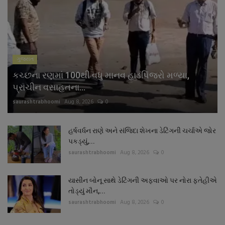
ગુજરાત
કચ્છના રણમાં 100થી વધુ માનવ હાડપિંજરો મળ્યા,
પ્રાચીન વસાહતના...
saurashtrabhoomi
Aug 8, 2026
0
હર્ષવર્ધન રાણે અને સંજિદા શેખના ડેટિંગની ચર્ચાએ જોર
પકડ્યું,...
saurashtrabhoomi
Aug 8, 2026
0
યાસીન બોનૂ સાથે ડેટિંગની અફવાઓ પર નોરા ફતેહીએ
તોડ્યું મૌન,...
saurashtrabhoomi
Aug 8, 2026
0