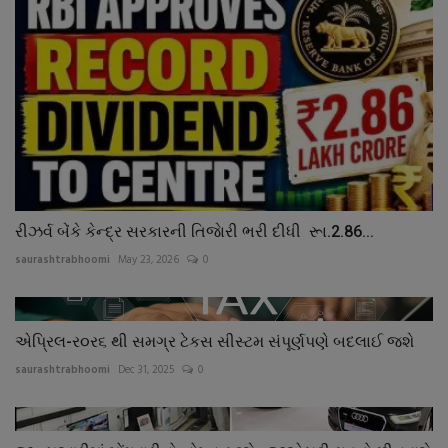
રીઝર્વ બેંકે કેન્દ્ર સરકારની તિજાેરી ભરી દીધી રૂા.2.86...
saurashtrabhoomi
May 23, 2026
0
એપ્રિલ-ર૦ર૬ થી સમગ્ર ટેકસ સીસ્ટમ સંપૂર્ણપણે બદલાઈ જશે
saurashtrabhoomi
Dec 31, 2025
0