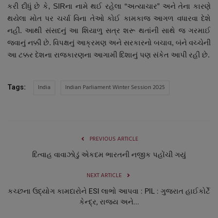
કરી દીધું છે કે, SIRના નામે થઈ રહેલા “અત્યાચાર” અને તેના કારણે
થયેલા મોત પર ચર્ચા વિના તેઓ કોઈ કામકાજ આગળ વધારવા દેશે
નહીં. આથી સંસદનું આ શિયાળુ સત્ર શરૂ થતાંની સાથે જ ગરમાઈ
જવાનું નક્કી છે. વિપક્ષનું આક્રમણ અને સરકારનો બચાવ, બંને વચ્ચેની
આ ટક્કર દેશના રાજકારણના આગામી દિશાનું પણ સંકેત આપી રહી છે.
India
Indian Parliament Winter Session 2025
Tags:
PREVIOUS ARTICLE
દિત્વાહ વાવાઝોડું એકદમ ભારતની નજીક પહોંચી ગયું
NEXT ARTICLE
કચ્છના ઉદ્યોગ કામદારોને ESI લાભો આપવા : PIL : ગુજરાત હાઈકોર્ટે
કેન્દ્ર, રાજ્ય અને...