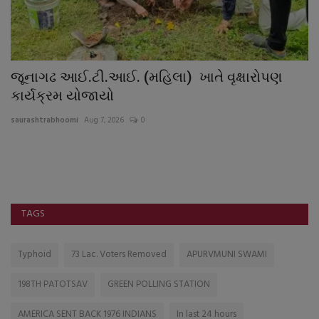
જૂનાગઢ આઈ.ટી.આઈ. (મહિલા) ખાતે વૃક્ષારોપણ
બ
કાર્યક્રમ યોજાયો
દી
saurashtrabhoomi
Aug 7, 2026
0
sa
રો
ભા
TAGS
Typhoid
73 Lac. Voters Removed
APURVMUNI SWAMI
198TH PATOTSAV
GREEN POLLING STATION
AMERICA SENT BACK 1976 INDIANS
In last 24 hours