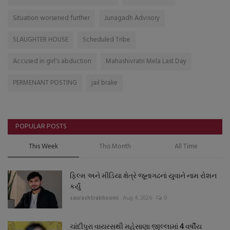
Situation worsened further
Junagadh Advisory
SLAUGHTER HOUSE
Scheduled Tribe
Accused in girl's abduction
Mahashivratri Mela Last Day
PERMENANT POSTING
jail brake
POPULAR POSTS
This Week
This Month
All Time
ફિલ્મ અને મીડિયા ક્ષેત્રે જૂનાગઢનાં યુવાને નામ રોશન
કર્યું
saurashtrabhoomi
Aug 4, 2026
0
ચાંદીપુરા વાયરસથી મહેસાણા જીલ્લામાં 4 વર્ષીય