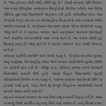
કે, “આ હવે મત ચોરી નથી, સીધી લૂંટ છે.” તેમણે સત્રમાં SIR ઉપરાંત
આતંકવાદ (દિલ્હીમાં તાજેતરના વિસ્ફોટોનો ઉલ્લેખ કરીને) અને વિદેશ
નીતિના મુદ્દા પણ ઉઠાવવાની જાહેરાત કરી હતી. સર્વપક્ષીય બેઠક બાદ
કોંગ્રેસે કેન્દ્ર સરકાર પર લોકશાહીના સિદ્ધાંતોનો નાશ કરવાનો ગંભીર
આરોપ લગાવ્યો છે. કોંગ્રેસના લોકસભા સાંસદ ગૌરવ ગોગોઈએ કહ્યું,
‘એવું લાગે છે કે સરકાર, ભાજપ અને વડાપ્રધાન ભારતના લોકશાહી
અને સંસદીય પરંપરાઓનો નાશ કરવા માંગે છે. આ કદાચ સૌથી ટૂંકું
શિયાળુ સત્ર છે; એવું લાગે છે કે સરકાર સંસદને પાટા પરથી ઉતારવા
માંગે છે.‘
સંસદમાં પાર્ટીની રણનીતિ અંગે તેમણે કહ્યું કે, ‘કોંગ્રેસે રાષ્ટ્રીય સુરક્ષા,
વાયુ પ્રદૂષણ, લોકશાહીનું રક્ષણ અને મતદાર યાદીઓની સુરક્ષા (SIR)
પર ચર્ચાની માંગ કરી છે.‘ બીજી તરફ, JDUના સંજય ઝાએ વિપક્ષની
ચિંતાઓને ફગાવી દીધી હતી. તેમણે બિહાર વિધાનસભા ચૂંટણી
પરિણામોનો ઉલ્લેખ કરતાં કહ્યું કે, “પાછલા સત્રમાં પણ વિપક્ષે SIR પર
હંગામો કર્યો હતો, પરંતુ તેમને શું મળ્યું? બિહારના જનાદેશથી તેમની
વાતનો જવાબ મળી ગયો છે.”
સરકારે સત્રમાં લગભગ ૧૦ નવા બિલ રજૂ કરવાની તૈયારી કરી છે, જેમાં
પરમાણુ ઉર્જા સંબંધિત મહત્વનું બિલ પણ સામેલ છે. પરંતુ વિપક્ષે સ્પષ્ટ