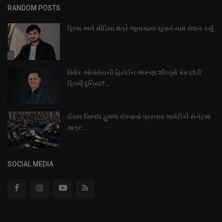
RANDOM POSTS
ફિલ્મ અને મીડિયા ક્ષેત્રે જૂનાગઢનાં યુવાને નામ રોશન કર્યું
વિવેક ઓબેરોયની હિરોઈન અરૂણા શીલ્ડ્સે કેમ છોડી
ફિલ્મી દુનિયા?...
ઈરાન વિરૂધ્ધ હુમલા રોકવાનો પ્રસ્તાવ અમેરીકી સેનેટમાં
માત્ર...
SOCIAL MEDIA