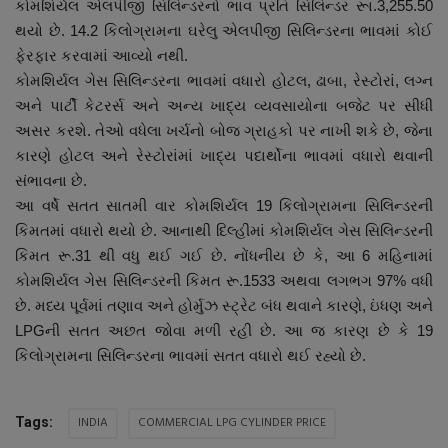
કોમશિર્યલ એલપીજી સિલિન્ડરનો ભાવ પ્રતિ સિલિન્ડર રૂા.3,255.50
નાણાંકીય સમાચાર
થયો છે. 14.2 કિલોગ્રામના ઘરેલુ એલપીજી સિલિન્ડરના ભાવમાં કોઈ
ફેરફાર કરવામાં આવ્યો નથી.
સ્થાનિક સમાચાર
કોમશિર્યલ ગેસ સિલિન્ડરના ભાવમાં વધારો હોટલ, ઢાબા, રેસ્ટોરાં, લગ્ન
અને પાર્ટી કેટરર્સ અને અન્ય ખાદ્ય વ્યવસાયોના બજેટ પર સીધી
સ્પોર્ટ્સ
અસર કરશે. તેઓ વધેલા ખર્ચનો બોજ ગ્રાહકો પર નાખી શકે છે, જેના
કારણે હોટલ અને રેસ્ટોરાંમાં ખાદ્ય પદાર્થોના ભાવમાં વધારો થવાની
રાશિફળ
સંભાવના છે.
આ વર્ષે સતત સાતમી વાર કોમશિર્યલ 19 કિલોગ્રામના સિલિન્ડરની
ગુનાખોરી
કિમતમાં વધારો થયો છે. આનાથી દિલ્હીમાં કોમશિર્યલ ગેસ સિલિન્ડરની
કિમત રૂ.31 થી વધુ થઈ ગઈ છે. નોંધનીય છે કે, આ 6 મહિનામાં
બોલિવૂડ
કોમશિર્યલ ગેસ સિલિન્ડરની કિમત રૂ.1533 અથવા લગભગ 97% વધી
છે. મધ્ય પૂર્વમાં તણાવ અને હોર્મુઝ સ્ટ્રેટ બંધ થવાને કારણે, ઇંધણ અને
સ્વાસ્થ્ય
LPGની સતત અછત જોવા મળી રહી છે. આ જ કારણ છે કે 19
કિલોગ્રામના સિલિન્ડરના ભાવમાં સતત વધારો થઈ રહ્યો છે.
INDIA
COMMERCIAL LPG CYLINDER PRICE
Tags: