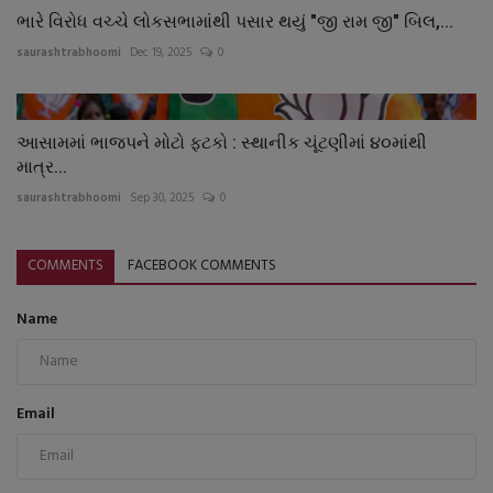
ભારે વિરોધ વચ્ચે લોકસભામાંથી પસાર થયું "જી રામ જી" બિલ,...
saurashtrabhoomi
Dec 19, 2025
0
આસામમાં ભાજપને મોટો ફટકો : સ્થાનીક ચૂંટણીમાં ૪૦માંથી
માત્ર...
saurashtrabhoomi
Sep 30, 2025
0
COMMENTS
FACEBOOK COMMENTS
Name
Email