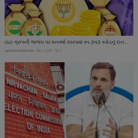
ટાટા ગ્રુપની ભાજપ પર ધનવર્ષા ર૦રપમાં રૂા.૭પ૭ કરોડનું દાન...
saurashtrabhoomi
Dec 3, 2025
0