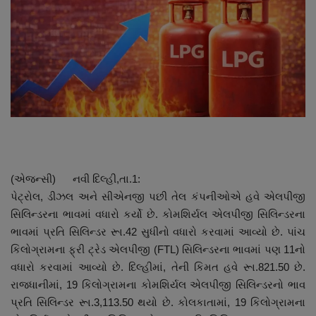
About Author
Contact
Dipotsav Special
આંતરરાષ્ટ્રીય
રાષ્ટ્રીય
(એજન્સી) નવી દિલ્હી,તા.1:
ગુજરાત
પેટ્રોલ, ડીઝલ અને સીએનજી પછી તેલ કંપનીઓએ હવે એલપીજી
સિલિન્ડરના ભાવમાં વધારો કર્યો છે. કોમશિર્યલ એલપીજી સિલિન્ડરના
જુનાગઢ
ભાવમાં પ્રતિ સિલિન્ડર રૂા.42 સુધીનો વધારો કરવામાં આવ્યો છે. ૫ાંચ
કિલોગ્રામના ફ્રી ટ્રેડ એલપીજી (FTL) સિલિન્ડરના ભાવમાં પણ 11નો
Support US
વધારો કરવામાં આવ્યો છે. દિલ્હીમાં, તેની કિમત હવે રૂા.821.50 છે.
રાજધાનીમાં, 19 કિલોગ્રામના કોમશિર્યલ એલપીજી સિલિન્ડરનો ભાવ
બજારના સમાચાર
પ્રતિ સિલિન્ડર રૂા.3,113.50 થયો છે. કોલકાતામાં, 19 કિલોગ્રામના