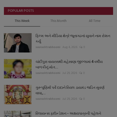
POPULAR POSTS
This Week
This Month
All Time
ફિલ્મ અને મીડિયા ક્ષેત્રે જૂનાગઢનાં યુવાને નામ રોશન
કર્યું
saurashtrabhoomi
Aug 4, 2026
0
ચાંદીપુરા વાયરસથી મહેસાણા જીલ્લામાં 4 વર્ષીય
બાળકીનું મોત...
saurashtrabhoomi
Jul 29, 2026
0
ગુરૂપૂણિર્માં પર્વે દાદાને રિયલ ડાયમંડ જડિત સુવર્ણ
વાઘા,...
saurashtrabhoomi
Jul 29, 2026
0
રિલાયન્સ ફાઉન્ડેશન - અક્ષયપાત્રની પહેલને