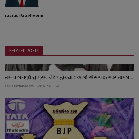
saurashtrabhoomi
RELATED POSTS
મમતા બેનર્જી સુપ્રિમ કોર્ટ પહોંચ્યા : આજે એસઆઈઆર મામલે...
saurashtrabhoomi
Feb 4, 2026
0