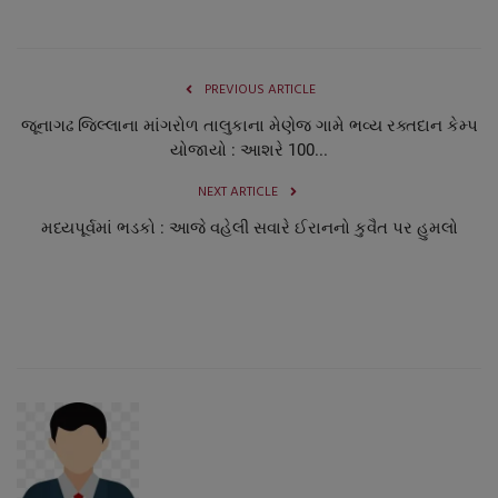
PREVIOUS ARTICLE
જૂનાગઢ જિલ્લાના માંગરોળ તાલુકાના મેણેજ ગામે ભવ્ય રક્તદાન કેમ્પ
યોજાયો : આશરે 100...
NEXT ARTICLE
મધ્યપૂર્વમાં ભડકો : આજે વહેલી સવારે ઈરાનનો કુવૈત પર હુમલો