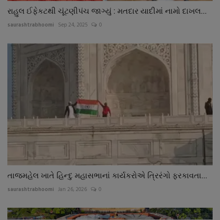
રાહુલ ઈફેકટથી ચૂંટણીપંચ જાગ્યું : મતદાર યાદીમાં નામો દાખલ...
saurashtrabhoomi
Sep 24, 2025
0
તાજમહેલ ખાતે હિન્દુ મહાસભાનાં કાર્યકરોએ ત્રિરંગો ફરકાવતા...
saurashtrabhoomi
Jan 26, 2026
0