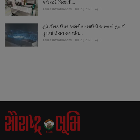
કલેક્ટરે બિરદાવી...
saurashtrabhoomi
Jul 29, 2026
0
હવે ઈરાક ઉપર અમેરીકા-સાઉદી અરબનો હવાઈ
હુમલો ઈરાન સમર્થીત...
saurashtrabhoomi
Jul 29, 2026
0