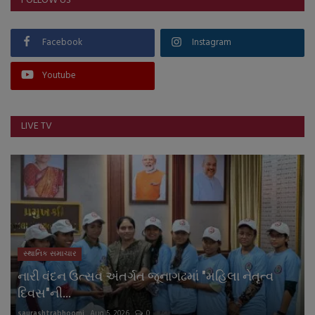
FOLLOW US
Facebook
Instagram
Youtube
LIVE TV
સ્થાનિક સમાચાર
નારી વંદન ઉત્સવ અંતર્ગત જૂનાગઢમાં "મહિલા નેતૃત્વ
દિવસ"ની...
saurashtrabhoomi
Aug 5, 2026
0