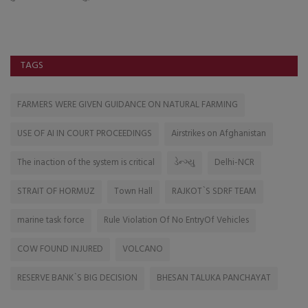
TAGS
FARMERS WERE GIVEN GUIDANCE ON NATURAL FARMING
USE OF AI IN COURT PROCEEDINGS
Airstrikes on Afghanistan
The inaction of the system is critical
ડેન્ગ્યુ
Delhi-NCR
STRAIT OF HORMUZ
Town Hall
RAJKOT`S SDRF TEAM
marine task force
Rule Violation Of No EntryOf Vehicles
COW FOUND INJURED
VOLCANO
RESERVE BANK`S BIG DECISION
BHESAN TALUKA PANCHAYAT