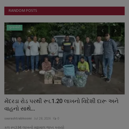
RANDOM POSTS
ગુનાખોરી
ે?
મેંદરડા રોડ પરથી રૂા.1.20 લાખનો વિદેશી દારૂ અને
ઓ
વાહનો સાથે...
મન
saurashtrabhoomi
Jul 28, 2026
0
sa
કુલ રૂા.3.94 લાખનો મુદ્દામાલ જપ્ત કરાયો