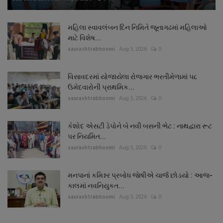
મહિલા સ્વાવલંબન દિન નિમિતે જૂનાગઢમાં મહિલાઓ
માટે વિશેષ...
saurashtrabhoomi
Aug 5, 2026
0
વિસાવદરમાં યોજાયેલા રોજગાર ભરતીમેળામાં ૫૮
ઉમેદવારોની પ્રાથમિક...
saurashtrabhoomi
Aug 5, 2026
0
કેશોદ એસટી ડેપોને બે નવી બસની ભેટ : નાથદ્વારા રૂટ
પર નિયમિત...
saurashtrabhoomi
Aug 5, 2026
0
મનપાનાં કમિશ્નર પ્રબોધ જાેષીએ ચાર્જ છોડયો : આજ-
કાલમાં નવનિયુકત...
saurashtrabhoomi
Aug 5, 2026
0