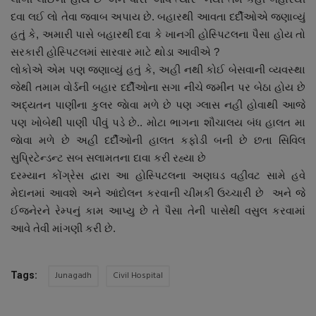
દવા લઈ લો તેવા જવાબ અપાય છે. બહારથી આવતા દર્દીઓએ જણાવ્યું
હતું કે, અમારી પાસે બહારથી દવા કે ખાનગી હોસ્પિટલના પૈસા હોય તો
સરકારી હોસ્પિટલમાં સારવાર માટે થોડા આવીએ ?
લોકોએ એમ પણ જણાવ્યું હતું કે, અહી નથી કોઈ બેસવાની વ્યવસ્થા
જેથી તમામ વોર્ડની બહાર દર્દીઓના સગા નીચે જમીન પર બેઠા હોય છે
અદ્યતન પાણીના કુલર જાેવા મળે છે પણ ગ્લાસ નહી હોવાથી આજે
પણ ખોબેથી પાણી પીવું પડે છે.. મોટા ભાગના શૌચાલય બંધ હાલત મા
જાેવા મળે છે અહી દર્દીઓની હાલત કફોડી બની છે છતા સિવિલ
સુપ્રિટેન્ડન્ટ સબ સલામતના દાવા કરી રહ્યા છે
દરમ્યાન કોંગ્રેસ દ્વારા આ હોસ્પિટલના અણઘડ વહીવટ સામે હવે
મેદાનમાં આવશે અને આંદોલન કરવાની ચીમકી ઉચ્ચારી છે અને જે
ઈજનેરને રેમ્પનું કામ આપ્યુ છે તે પૈસા તેની પાસેથી વસુલ કરવામાં
આવે તેવી માંગણી કરી છે.
Junagadh
Civil Hospital
Tags: