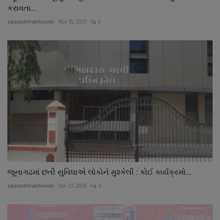
કરાવતા...
saurashtrabhoomi
Nov 10, 2025
0
જૂનાગઢમાં છતી સુવિધાએ લોકોને મુશ્કેલી : કોઈ કાર્યક્રમો...
saurashtrabhoomi
Apr 27, 2026
0