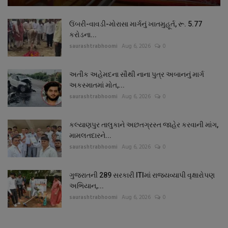
ઉંબરી-વાવડી-મોરાસા માર્ગનું ખાતમુહૂર્ત, રૂ. 5.77
કરોડના...
saurashtrabhoomi
Aug 6, 2026
0
અતીક અહેમદના સૌથી નાના પુત્ર અબાનનું માર્ગ
અકસ્માતમાં મોત,...
saurashtrabhoomi
Aug 6, 2026
0
કલ્યાણપુર તાલુકાને અછતગ્રસ્ત જાહેર કરવાની માંગ,
મામલતદારને...
saurashtrabhoomi
Aug 6, 2026
0
ગુજરાતની 289 સરકારી ITIમાં રાજ્યવ્યાપી વૃક્ષારોપણ
અભિયાન,...
saurashtrabhoomi
Aug 6, 2026
0