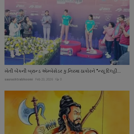
ખેતી બેંકની બ્રાન્ડ એમ્બેસેડર કુ.નિરમા ઠાકોરને "ન્યૂ દિલ્હી...
saurashtrabhoomi
Feb 23, 2026
0