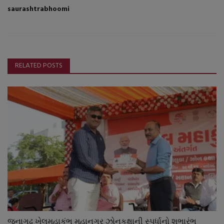
saurashtrabhoomi
RELATED POSTS
જૂનાગઢ ખેલમહાકુંભ મહાનગર ઝોનકક્ષાની સ્પર્ધાનો શુભારંભ