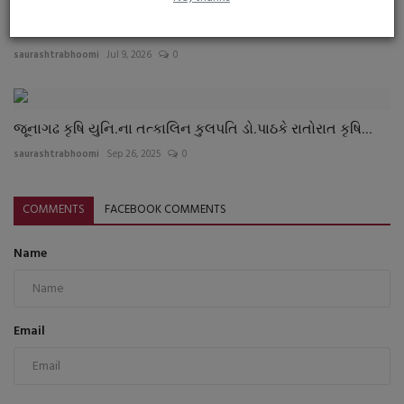
જીલ્લા પંચાયત ગેસ્ટ હાઉસ, જુની સરકારી કચેરીઓ,
રામનિવાસનાં...
saurashtrabhoomi
Jul 9, 2026
0
જૂનાગઢ કૃષિ યુનિ.ના તત્કાલિન કુલપતિ ડો.પાઠકે રાતોરાત કૃષિ...
saurashtrabhoomi
Sep 26, 2025
0
COMMENTS
FACEBOOK COMMENTS
Name
Email