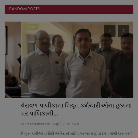
RANDOM POSTS
ગુજરાત
વેરાવળ પાલીકાના નિવૃત કર્મચારીઓના હક્કના પૈસા
વ
પર પાલિકાની...
ભે
saurashtrabhoomi
Aug 5, 2026
0
sa
નિવૃત્ત કર્મીઓ વર્ષોથી એરિયર્સ માટે ધક્કા ખાતા હોવા છતાં પાલીકા તંત્રને કોઈ