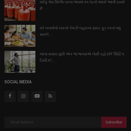
ઘરેલુ ગેસ સિલીન્ડરના ભાવમાં રૂા.૧૮નો વધારો આવી રહ્યો
છે
ઘરે બનાવેલો નાસ્તો કેમ છે બહારના ફાસ્ટ ફૂડ કરતાં વધુ
સારું?...
લાંબા સમય સુધી એક જ જગ્યાએ બેસી રહો છો? ‘સિટિંગ
ડિસીઝ’...
SOCIAL MEDIA
Subscribe