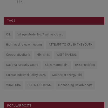
ફરક...
TAGS
OIL
Village Model No. 7 will be closed
High-level review meeting
ATTEMPT TO CRUSH THE YOUTH
CooperativeBank
નીરજ પાંડે
WEST BANGAL
National Security Guard
CitizenComplaint
BCCI President
Gujarat Industrial Policy 2026
Molecular energy Fild
VIJAYPURA
FIRE IN GODOWN
Kidnapping Of Advocate
POPULAR POSTS