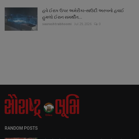
હવે ઈરાક ઉપર અમેરીકા-સાઉદી અરબનો હવાઈ
હુમલો ઈરાન સમર્થીત...
saurashtrabhoomi
Jul 29, 2026
0
RANDOM POSTS