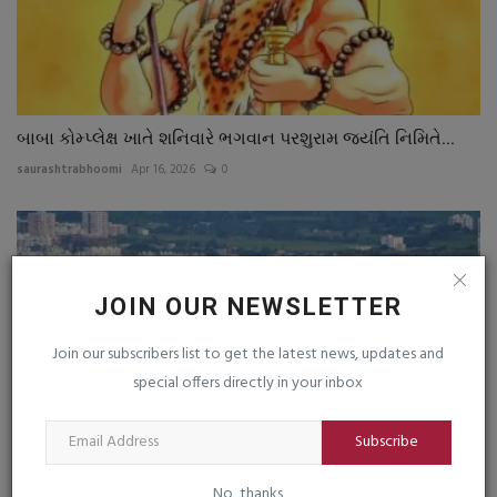
બાબા કોમ્પ્લેક્ષ ખાતે શનિવારે ભગવાન પરશુરામ જયંતિ નિમિતે...
saurashtrabhoomi
Apr 16, 2026
0
JOIN OUR NEWSLETTER
Join our subscribers list to get the latest news, updates and
special offers directly in your inbox
Subscribe
No, thanks