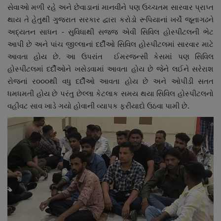
સેવાઓ મળી રહે અને છેવાડાનાં માનવીને પણ ઉચ્ચતમ સારવાર પ્રાપ્ત
નાણાંકીય સમાચાર
થાય તે હેતુથી ગુજરાત સરકાર દ્વારા કરોડો રૂપિયાનાં ખર્ચે જૂનાગઢને
અદ્યતન સાધન - સુવિધાથી સજજ એવી સિવિલ હોસ્પીટલની ભેટ
સ્થાનિક સમાચાર
આપી છે અને પાંચ જીલ્લાનાં દર્દીઓ સિવિલ હોસ્પીટલમાં સારવાર માટે
આવતા હોય છે. આ ઉપરાંત ઈમરજન્સી કેસમાં પણ સિવિલ
સ્પોર્ટ્સ
હોસ્પીટલમાં દર્દીઓને ખસેડવામાં આવતા હોય છે જેને લઈને સરેરાશ
રોજનાં ર૦૦૦થી વધુ દર્દીઓ આવતા હોય છે અને ઓપીડી સતત
રાશિફળ
ધમધમતી હોય છે પરંતુ છેલ્લા કેટલાક સમય થયા સિવિલ હોસ્પીટલનો
વહીવટ સાવ ખાડે ગયો હોવાની વ્યાપક ફરીયાદો ઉઠવા પામી છે.
ગુનાખોરી
બોલિવૂડ
સ્વાસ્થ્ય