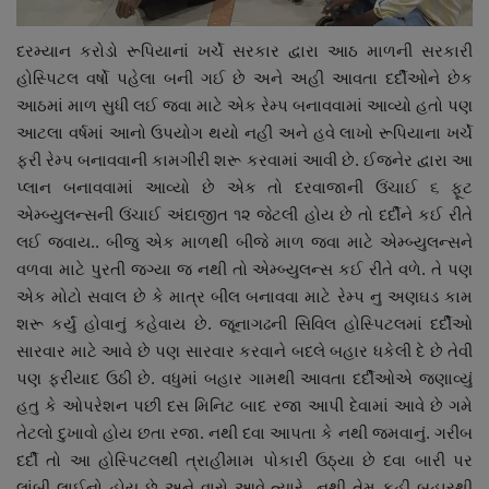
દરમ્યાન કરોડો રૂપિયાનાં ખર્ચે સરકાર દ્વારા આઠ માળની સરકારી
હોસ્પિટલ વર્ષો પહેલા બની ગઈ છે અને અહી આવતા દર્દીઓને છેક
આઠમાં માળ સુધી લઈ જવા માટે એક રેમ્પ બનાવવામાં આવ્યો હતો પણ
આટલા વર્ષમાં આનો ઉપયોગ થયો નહી અને હવે લાખો રૂપિયાના ખર્ચે
ફરી રેમ્પ બનાવવાની કામગીરી શરૂ કરવામાં આવી છે. ઈજનેર દ્વારા આ
પ્લાન બનાવવામાં આવ્યો છે એક તો દરવાજાની ઉંચાઈ ૬ ફૂટ
એમ્બ્યુલન્સની ઉંચાઈ અંદાજીત ૧૨ જેટલી હોય છે તો દર્દીને કઈ રીતે
લઈ જવાય.. બીજુ એક માળથી બીજે માળ જવા માટે એમ્બ્યુલન્સને
વળવા માટે પુરતી જગ્યા જ નથી તો એમ્બ્યુલન્સ કઈ રીતે વળે. તે પણ
એક મોટો સવાલ છે કે માત્ર બીલ બનાવવા માટે રેમ્પ નુ અણઘડ કામ
શરૂ કર્યું હોવાનું કહેવાય છે. જૂનાગઢની સિવિલ હોસ્પિટલમાં દર્દીઓ
સારવાર માટે આવે છે પણ સારવાર કરવાને બદલે બહાર ધકેલી દે છે તેવી
પણ ફરીયાદ ઉઠી છે. વધુમાં બહાર ગામથી આવતા દર્દીઓએ જણાવ્યું
હતુ કે ઓપરેશન પછી દસ મિનિટ બાદ રજા આપી દેવામાં આવે છે ગમે
તેટલો દુખાવો હોય છતા રજા. નથી દવા આપતા કે નથી જમવાનું. ગરીબ
દર્દી તો આ હોસ્પિટલથી ત્રાહીમામ પોકારી ઉઠ્યા છે દવા બારી પર
લાંબી લાઈનો હોય છે અને વારો આવે ત્યારે નથી તેમ કહી બહારથી