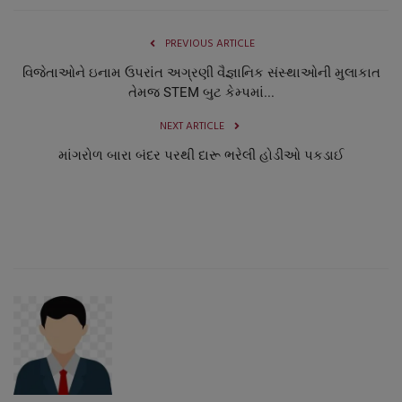
PREVIOUS ARTICLE
વિજેતાઓને ઇનામ ઉપરાંત અગ્રણી વૈજ્ઞાનિક સંસ્થાઓની મુલાકાત
તેમજ STEM બુટ કેમ્પમાં...
NEXT ARTICLE
માંગરોળ બારા બંદર પરથી દારૂ ભરેલી હોડીઓ પકડાઈ