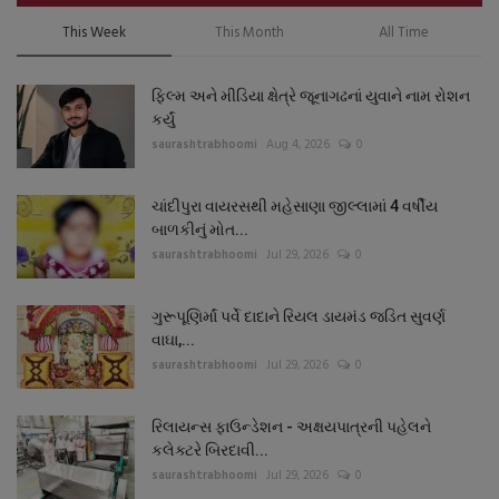
This Week
This Month
All Time
ફિલ્મ અને મીડિયા ક્ષેત્રે જૂનાગઢનાં યુવાને નામ રોશન
કર્યું
saurashtrabhoomi
Aug 4, 2026
0
ચાંદીપુરા વાયરસથી મહેસાણા જીલ્લામાં 4 વર્ષીય
બાળકીનું મોત...
saurashtrabhoomi
Jul 29, 2026
0
ગુરૂપૂણિર્માં પર્વે દાદાને રિયલ ડાયમંડ જડિત સુવર્ણ
વાઘા,...
saurashtrabhoomi
Jul 29, 2026
0
રિલાયન્સ ફાઉન્ડેશન - અક્ષયપાત્રની પહેલને
કલેક્ટરે બિરદાવી...
saurashtrabhoomi
Jul 29, 2026
0