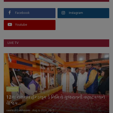
Facebook
Instagram
Youtube
LIVE TV
ગુજરાત
12મા નેશનલ હેન્ડલૂમ ડે નિમિત્તે ગુજરાતની વણાટકળાને
વૈશ્વિક...
saurashtrabhoomi
Aug 6, 2026
0