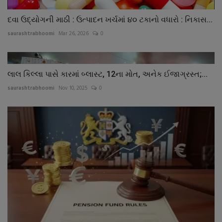
દવા ઉદ્યોગની માઠી : ઉત્પાદન ખર્ચમાં ૪૦ ટકાનો વધારો : નિકાસ...
saurashtrabhoomi
Mar 26, 2026
0
લાલ કિલ્લા પાસે કારમાં બ્લાસ્ટ, 12ના મોત, અનેક ઈજાગ્રસ્ત;...
saurashtrabhoomi
Nov 10, 2025
0