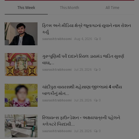
This Week
This Month
All Time
ફિલ્મ અને મીડિયા ક્ષેત્રે જૂનાગઢનાં યુવાને નામ રોશન
કર્યું
saurashtrabhoomi
Aug 4, 2026
0
ગુરૂપૂણિર્માં પર્વે દાદાને રિયલ ડાયમંડ જડિત સુવર્ણ
વાઘા,...
saurashtrabhoomi
Jul 29, 2026
0
ચાંદીપુરા વાયરસથી મહેસાણા જીલ્લામાં 4 વર્ષીય
બાળકીનું મોત...
saurashtrabhoomi
Jul 29, 2026
0
રિલાયન્સ ફાઉન્ડેશન - અક્ષયપાત્રની પહેલને
કલેક્ટરે બિરદાવી...
saurashtrabhoomi
Jul 29, 2026
0