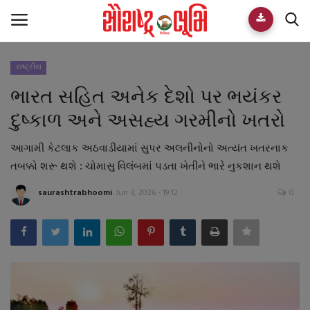
રાષ્ટ્રીય
Home
ભારત સહિત અનેક દેશો પર ભયંકર
E-paper
દુષ્કાળ અને અસહ્ય ગરમીનો ખતરો
Videos
આગામી કેટલાક અઠવાડીયામાં સુપર અલનીનોનો અત્યંત ખતરનાક
તબક્કો શરૂ થશે : ચોમાસુ વિલંબમાં પડતા ખેતીને ભારે નુકશાન થશે
Who We Are
saurashtrabhoomi
Jun 3, 2026 - 19:12
0
Live TV
Team
Guest Author