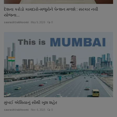
દેશના કરોડો કામદારો-મજુરોને પેન્શન મળશે : સરકાર નવી
યોજના...
saurashtrabhoomi
May 9, 2026
0
મુંબઈ એશિયાનું સૌથી ખુશ શહેર
saurashtrabhoomi
Nov 6, 2025
0