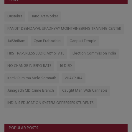
Dussehra
Hand Art Worker
PANDIT DEENDAYAL UPADHYAY MOINTAINEERING TRAINING CENTER
JaiShriRam
Gyan Prabodhini
Ganpati Temple
FIRST PAPERLESS JUDICIARY STATE
Election Commission India
NO CHANGE IN REPO RATE
16 DIED
Kartik Purnima Melo Somnath
VIJAYPURA
Junagadh CID Crime Branch
Caught Man With Cannabis
INDIA`S EDUCATION SYSTEM OPPRESSES STUDENTS
POPULAR POSTS