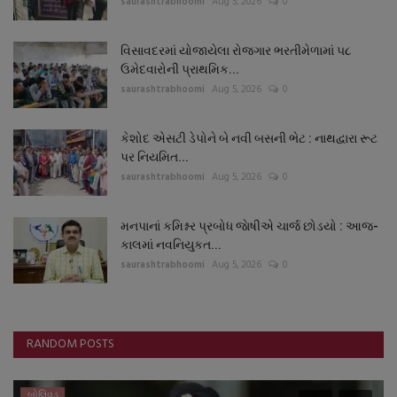
saurashtrabhoomi
Aug 5, 2026
0
વિસાવદરમાં યોજાયેલા રોજગાર ભરતીમેળામાં ૫૮
ઉમેદવારોની પ્રાથમિક...
saurashtrabhoomi
Aug 5, 2026
0
કેશોદ એસટી ડેપોને બે નવી બસની ભેટ : નાથદ્વારા રૂટ
પર નિયમિત...
saurashtrabhoomi
Aug 5, 2026
0
મનપાનાં કમિશ્નર પ્રબોધ જાેષીએ ચાર્જ છોડયો : આજ-
કાલમાં નવનિયુકત...
saurashtrabhoomi
Aug 5, 2026
0
RANDOM POSTS
બોલિવૂડ