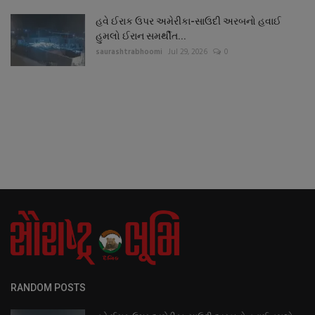
હવે ઈરાક ઉપર અમેરીકા-સાઉદી અરબનો હવાઈ
હુમલો ઈરાન સમર્થીત...
saurashtrabhoomi
Jul 29, 2026
0
RANDOM POSTS