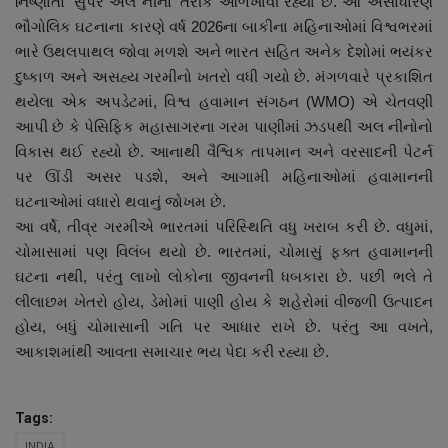
નિષ્ણાતો 'સુપર અલ નીનો' તરીકે ઓળખાવી રહ્યા છે. આ અસાધારણ
નાણાંકીય સમાચાર
ભૌગોલિક ઘટનાના કારણે વર્ષ 2026ના બાકીના મહિનાઓમાં વિશ્વભરમાં
ભારે ઉથલપાથલ જોવા મળશે અને ભારત સહિત અનેક દેશોમાં ભયંકર
સ્થાનિક સમાચાર
દુષ્કાળ અને અસહ્ય ગરમીનો ખતરો વધી ગયો છે. મંગળવારે પ્રકાશિત
થયેલા એક અપડેટમાં, વિશ્વ હવામાન સંગઠન (WMO) એ ચેતવણી
સ્પોર્ટ્સ
આપી છે કે પેસિફિક મહાસાગરના ગરમ પાણીમાં ઝડપથી અલ નીનોનો
વિકાસ થઈ રહ્યો છે. આનાથી વૈશ્વિક તાપમાન અને વરસાદની પેટર્ન
રાશિફળ
પર ઊંડી અસર પડશે, અને આગામી મહિનાઓમાં હવામાનની
ઘટનાઓમાં વધારો થવાનું જોખમ છે.
ગુનાખોરી
આ વર્ષે, તીવ્ર ગરમીએ ભારતમાં પરિસ્થિતિ વધુ ખરાબ કરી છે. વધુમાં,
ચોમાસામાં પણ વિલંબ થયો છે. ભારતમાં, ચોમાસું ફક્ત હવામાનની
બોલિવૂડ
ઘટના નથી, પરંતુ લાખો લોકોના જીવનની ધબકારા છે. પછી ભલે તે
લીલાછમ ખેતરો હોય, ડેમોમાં પાણી હોય કે શહેરોમાં વીજળી ઉત્પાદન
હોય, બધું ચોમાસાની ગતિ પર આધાર રાખે છે. પરંતુ આ વખતે,
સ્વાસ્થ્ય
આકાશમાંથી આવતા સમાચાર ભય પેદા કરી રહ્યા છે.
Tags:
INDIA