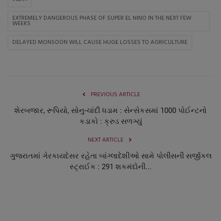
EXTREMELY DANGEROUS PHASE OF SUPER EL NINO IN THE NEXT FEW
WEEKS
DELAYED MONSOON WILL CAUSE HUGE LOSSES TO AGRICULTURE
PREVIOUS ARTICLE
શેરબજાર, રૂપિયો, સોનુ-ચાંદી ધડામ : સેન્સેકસમાં 1000 પોઈન્ટનો
કડાકો : ક્રુડ સળગ્યું
NEXT ARTICLE
ગુજરાતમાં ગેરકાયદેસર રહેતા બાંગ્લાદેશીઓ સામે પોલીસની સર્જીકલ
સ્ટ્રાઈક : 291 શકમંદોની...