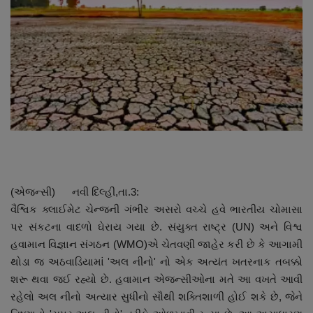
About Author
Contact
Dipotsav Special
આંતરરાષ્ટ્રીય
રાષ્ટ્રીય
ગુજરાત
(એજન્સી) નવી દિલ્હી,તા.3:
વૈશ્વિક ક્લાઈમેટ ચેન્જની ગંભીર અસરો વચ્ચે હવે ભારતીય ચોમાસા
જુનાગઢ
પર સંકટના વાદળો ઘેરાય ગયા છે. સંયુક્ત રાષ્ટ્ર (UN) અને વિશ્વ
હવામાન વિજ્ઞાન સંગઠન (WMO)એ ચેતવણી જાહેર કરી છે કે આગામી
Support US
થોડા જ અઠવાડિયામાં 'અલ નીનો' નો એક અત્યંત ખતરનાક તબક્કો
શરૂ થવા જઈ રહ્યો છે. હવામાન એજન્સીઓના મતે આ વખતે આવી
બજારના સમાચાર
રહેલો અલ નીનો અત્યાર સુધીનો સૌથી શક્તિશાળી હોઈ શકે છે, જેને