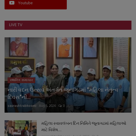
Youtube
LIVE TV
સ્થાનિક સમાચાર
નારી વંદન ઉત્સવ અંતર્ગત જૂનાગઢમાં "મહિલા નેતૃત્વ
દિવસ"ની...
saurashtrabhoomi
Aug 5, 2026
0
મહિલા સ્વાવલંબન દિન નિમિતે જૂનાગઢમાં મહિલાઓ
માટે વિશેષ...