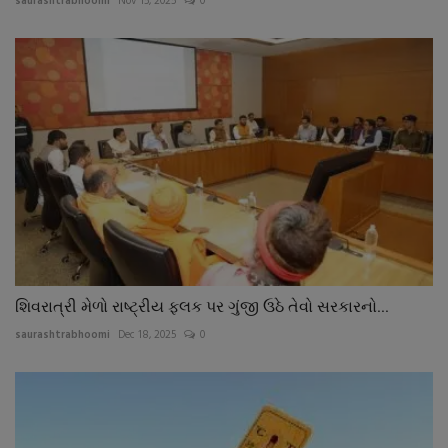
saurashtrabhoomi
Nov 15, 2025
0
શિવરાત્રી મેળો રાષ્ટ્રીય ફલક પર ગુંજી ઉઠે તેવો સરકારનો...
saurashtrabhoomi
Dec 18, 2025
0