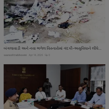
બંગલાવાડી અને નવા ભળેલ વિસ્તારોમાં ગંદકી-અસુવિધાને લીધે...
saurashtrabhoomi
Apr 14, 2026
0