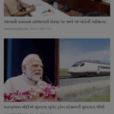
આગામી સમયમાં યોજાનારી ધોરણ ૧૦ અને ૧૨ બોર્ડની પરીક્ષાના...
saurashtrabhoomi
Feb 12, 2026
0
વડાપ્રધાન મોદીએ સુરતના બુલેટ ટ્રેન સ્ટેશનની મુલાકાત લીધી