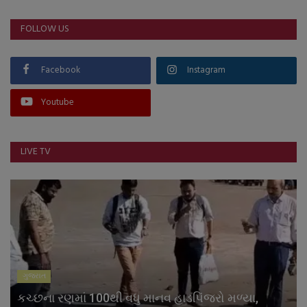
FOLLOW US
Facebook
Instagram
Youtube
LIVE TV
ગુજરાત
કચ્છના રણમાં 100થી વધુ માનવ હાડપિંજરો મળ્યા,