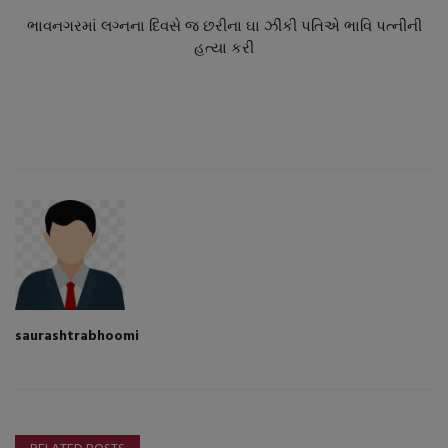
ભાવનગરમાં લગ્નના દિવસે જ છરીના ઘા ઝીંકી પતિએ ભાવિ પત્નીની
હત્યા કરી
saurashtrabhoomi