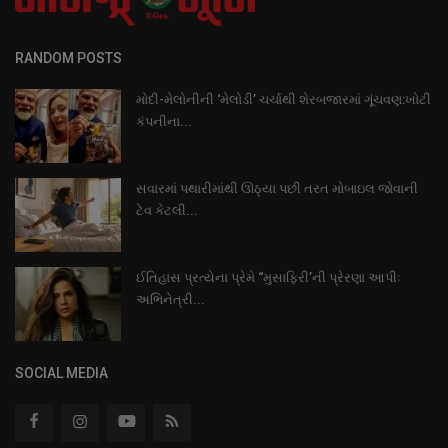
RANDOM POSTS
મોદી-મેલોનીની ‘મેલોડી’ ચર્ચાથી શેરબજારમાં ગૂંચવણ:ખોટી
કંપનીના...
સવારમાં પથારીમાંથી ઊઠ્યા પછી તરત મોબાઇલ જોવાની
ટેવ કેટલી...
ઈતિહાસ પ્રત્યેના પ્રેમે “મુસાફિરી’ની પ્રેરણા આપીઃ
અભિનેત્રી...
SOCIAL MEDIA