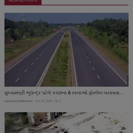
RELATED POSTS
મુખ્યમંત્રી ભૂપેન્દ્ર પટેલે કચ્છના 6 રસ્તાઓ ફોરલેન બનાવવા...
saurashtrabhoomi
Jun 10, 2026
0