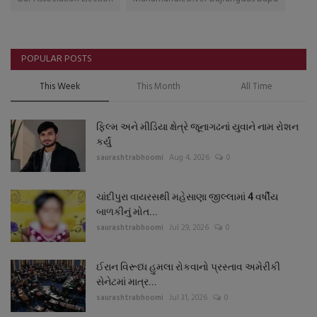
POPULAR POSTS
This Week
This Month
All Time
ફિલ્મ અને મીડિયા ક્ષેત્રે જૂનાગઢનાં યુવાને નામ રોશન
કર્યું
saurashtrabhoomi
Aug 4, 2026
0
ચાંદીપુરા વાયરસથી મહેસાણા જીલ્લામાં 4 વર્ષીય
બાળકીનું મોત...
saurashtrabhoomi
Jul 29, 2026
0
ઈરાન વિરૂધ્ધ હુમલા રોકવાનો પ્રસ્તાવ અમેરીકી
સેનેટમાં માત્ર...
saurashtrabhoomi
Jul 31, 2026
0