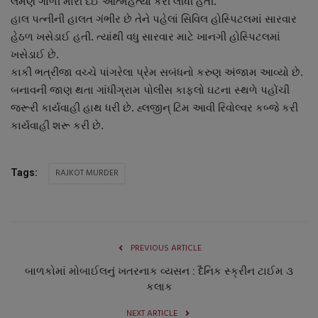
લમણે ગોળી મારી દઈ આત્મહત્યા કરી લીધી હતી.
નાણાંકીય સમાચાર
હાલ પત્નીની હાલત ગંભીર છે તેને પહેલાં સિવિલ હોસ્પિટલમાં સારવાર
હેઠળ ખસેડાઈ હતી. ત્યાંથી વધુ સારવાર માટે ખાનગી હોસ્પિટલમાં
સ્થાનિક સમાચાર
ખસેડાઈ છે.
કાકી ભત્રીજા વચ્ચે પાંગરેલા પ્રેમ સબંધનો કરુણ અંજામ આવ્યો છે.
સ્પોર્ટ્સ
બનાવની જાણ થતા ગાંધીગ્રામ પોલીસ કાફલો ઘટના સ્થળે પહોંચી
જરૂરી કાર્યવાહી હાથ ધરી છે. હ્લજીન્ ટિમ આવી રિવોલ્વર કબ્જે કરી
રાશિફળ
કાર્યવાહી શરૂ કરી છે.
ગુનાખોરી
RAJKOT MURDER
Tags:
બોલિવૂડ
સ્વાસ્થ્ય
PREVIOUS ARTICLE
બાળકોમાં મોબાઈલનું ખતરનાક વ્યસન : દૈનિક સ્ક્રીન ટાઈમ ૩
કલાક
NEXT ARTICLE