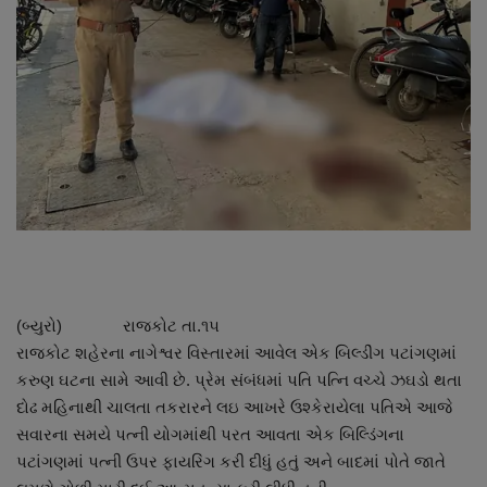
About Author
Contact
Dipotsav Special
આંતરરાષ્ટ્રીય
રાષ્ટ્રીય
ગુજરાત
(બ્યુરો) રાજકોટ તા.૧૫
જુનાગઢ
રાજકોટ શહેરના નાગેશ્વર વિસ્તારમાં આવેલ એક બિલ્ડીંગ પટાંગણમાં
કરુણ ઘટના સામે આવી છે. પ્રેમ સંબંધમાં પતિ પત્નિ વચ્ચે ઝઘડો થતા
Support US
દોઢ મહિનાથી ચાલતા તકરારને લઇ આખરે ઉશ્કેરાયેલા પતિએ આજે
સવારના સમયે પત્ની યોગમાંથી પરત આવતા એક બિલ્ડિંગના
બજારના સમાચાર
પટાંગણમાં પત્ની ઉપર ફાયરિંગ કરી દીધું હતું અને બાદમાં પોતે જાતે