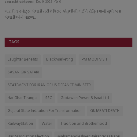
saurashtrabhoomi
Dec 9, 2025
0
sa
ભારતીય સ્પોટ્સ ખેલાડી તરીકે વિરાટ કોહલીથી લઈને રોહિત શર્મા સુધી બધા
પ્
ખેલાડીઓને પાછળ...
TAGS
Laughter Benefits
BlackMarketing
PM MODI VISIT
SASAN GIR SAFARI
STATEMENT FOR IRAN OF US DEFANCE MINISTER
Har Ghar Tiranga
SSC
Godawari Power & Ispat Ltd
Gujarat State Institution For Transformation
GUJARATI DEATH
RailwayStation
Water
Tradition and Brotherhood
Bar Association Election
Mahamandleshver Bajrangdas Bapu