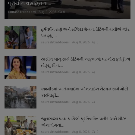
પ્રાચીન વસાહતના...
saurashtrabhoomi
Aug 8, 2026
0
હર્ષવર્ધન રાણે અને સંજિદા શેખના ડેટિંગની ચર્ચાએ જોર
પકડ્યું,...
saurashtrabhoomi
Aug 8, 2026
0
યાસીન બોનૂ સાથે ડેટિંગની અફવાઓ પર નોરા ફતેહીએ
તોડ્યું મૌન,...
saurashtrabhoomi
Aug 8, 2026
0
કાશ્મીરમાં આતંકવાદના ઓનલાઈન નેટવર્ક સામે મોટી
કાર્યવાહી,...
saurashtrabhoomi
Aug 8, 2026
0
જૂનાગઢમાં ૫૮૪.૫ કિલો પ્રતિબંધિત પનીર અને ચીઝ
એનાલોગનાં...
saurashtrabhoomi
Aug 8, 2026
0