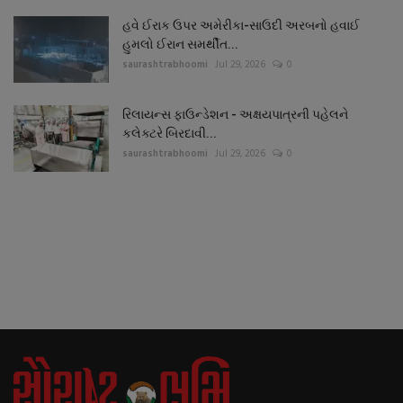
હવે ઈરાક ઉપર અમેરીકા-સાઉદી અરબનો હવાઈ
હુમલો ઈરાન સમર્થીત...
saurashtrabhoomi
Jul 29, 2026
0
રિલાયન્સ ફાઉન્ડેશન - અક્ષયપાત્રની પહેલને
કલેક્ટરે બિરદાવી...
saurashtrabhoomi
Jul 29, 2026
0