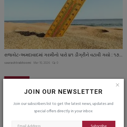
રાજકોટ-અમદાવાદમાં ગરમીનો પારો ૪૧ ડીગ્રીને વટાવી ગયો : ૧૭...
saurashtrabhoomi
Mar 10, 2026
0
COMMENTS
FACEBOOK COMMENTS
JOIN OUR NEWSLETTER
Name
Join our subscribers list to get the latest news, updates and
special offers directly in your inbox
Email
Subscribe