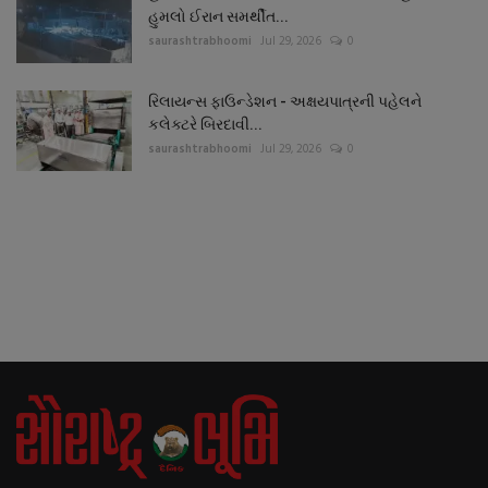
હુમલો ઈરાન સમર્થીત...
saurashtrabhoomi
Jul 29, 2026
0
રિલાયન્સ ફાઉન્ડેશન - અક્ષયપાત્રની પહેલને
કલેક્ટરે બિરદાવી...
saurashtrabhoomi
Jul 29, 2026
0