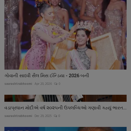
ગોવાની સાધ્વી સૈલ મિસ ઈન્ડિયા - 2026 બની
saurashtrabhoomi
Apr 20, 2026
0
વડાપ્રધાન મોદીએ વર્ષ ૨૦૨૫ની ઉપલબ્ધિઓ ગણાવી કહ્યું ભારત...
saurashtrabhoomi
Dec 29, 2025
0