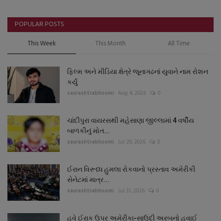
POPULAR POSTS
This Week
This Month
All Time
ફિલ્મ અને મીડિયા ક્ષેત્રે જૂનાગઢનાં યુવાને નામ રોશન
કર્યું
saurashtrabhoomi
Aug 4, 2026
0
ચાંદીપુરા વાયરસથી મહેસાણા જીલ્લામાં 4 વર્ષીય
બાળકીનું મોત...
saurashtrabhoomi
Jul 29, 2026
0
ઈરાન વિરૂધ્ધ હુમલા રોકવાનો પ્રસ્તાવ અમેરીકી
સેનેટમાં માત્ર...
saurashtrabhoomi
Jul 31, 2026
0
હવે ઈરાક ઉપર અમેરીકા-સાઉદી અરબનો હવાઈ