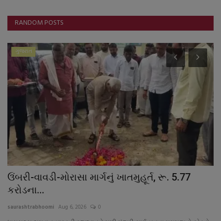
RANDOM POSTS
બજારના સમાચાર
ાતમુહૂર્ત, રૂ. 5.77
GST ના દરમાં ઘટાડો થવાની બાદ
ભાવમાં કર્યો...
saurashtrabhoomi
Sep 16, 2025
0