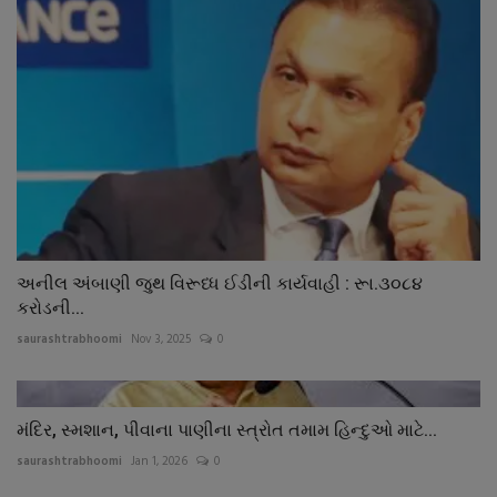
અનીલ અંબાણી જુથ વિરૂધ્ધ ઈડીની કાર્યવાહી : રૂા.૩૦૮૪
કરોડની...
saurashtrabhoomi
Nov 3, 2025
0
મંદિર, સ્મશાન, પીવાના પાણીના સ્ત્રોત તમામ હિન્દુઓ માટે...
saurashtrabhoomi
Jan 1, 2026
0