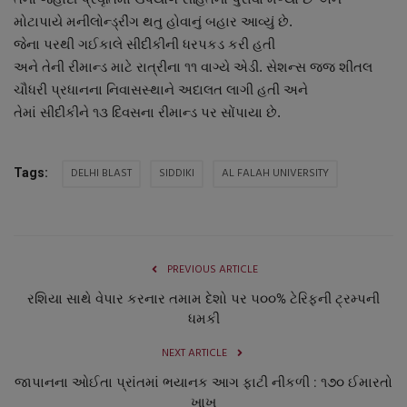
નાણાંકીય સમાચાર
મોટાપાયે મનીલોન્ડ્રીંગ થતુ હોવાનું બહાર આવ્યું છે.
જેના પરથી ગઈકાલે સીદીકીની ધરપકડ કરી હતી
સ્થાનિક સમાચાર
અને તેની રીમાન્ડ માટે રાત્રીના ૧૧ વાગ્યે એડી. સેશન્સ જજ શીતલ
ચૌધરી પ્રધાનના નિવાસસ્થાને અદાલત લાગી હતી અને
સ્પોર્ટ્સ
તેમાં સીદીકીને ૧૩ દિવસના રીમાન્ડ પર સોંપાયા છે.
રાશિફળ
DELHI BLAST
SIDDIKI
AL FALAH UNIVERSITY
Tags:
ગુનાખોરી
બોલિવૂડ
PREVIOUS ARTICLE
સ્વાસ્થ્ય
રશિયા સાથે વેપાર કરનાર તમામ દેશો પર ૫૦૦% ટેરિફની ટ્રમ્પની
ધમકી
NEXT ARTICLE
જાપાનના ઓઈતા પ્રાંતમાં ભયાનક આગ ફાટી નીકળી : ૧૭૦ ઈમારતો
ખાખ