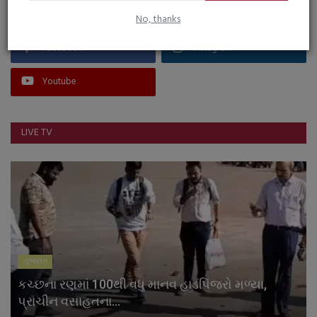
FOLLOW US
No, thanks
Facebook
Instagram
Youtube
LIVE TV
ગુજરાત
કચ્છના રણમાં 100થી વધુ માનવ હાડપિંજરો મળ્યા,
પ્રાચીન વસાહતના...