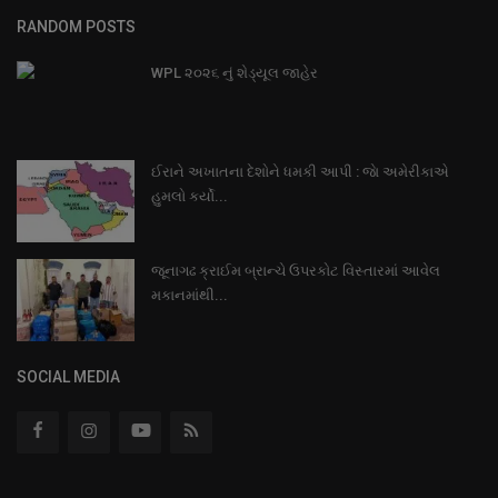
RANDOM POSTS
WPL ૨૦૨૬ નું શેડ્યૂલ જાહેર
ઈરાને અખાતના દેશોને ધમકી આપી : જાે અમેરીકાએ
હુમલો કર્યો...
જૂનાગઢ ક્રાઈમ બ્રાન્ચે ઉપરકોટ વિસ્તારમાં આવેલ
મકાનમાંથી...
SOCIAL MEDIA