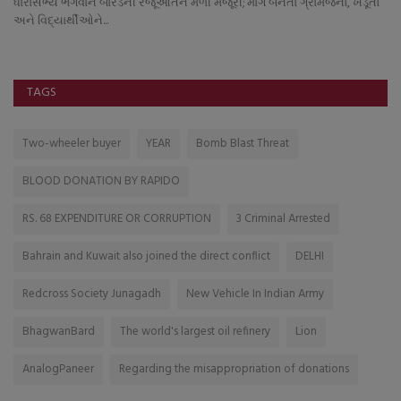
રી; માર્ગ બનતા ગ્રામજનો, ખેડૂતો
TAGS
Two-wheeler buyer
YEAR
Bomb Blast Threat
BLOOD DONATION BY RAPIDO
RS. 68 EXPENDITURE OR CORRUPTION
3 Criminal Arrested
Bahrain and Kuwait also joined the direct conflict
DELHI
Redcross Society Junagadh
New Vehicle In Indian Army
BhagwanBard
The world's largest oil refinery
Lion
AnalogPaneer
Regarding the misappropriation of donations