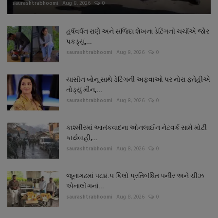
saurashtrabhoomi
Aug 8, 2026
0
હર્ષવર્ધન રાણે અને સંજિદા શેખના ડેટિંગની ચર્ચાએ જોર
પકડ્યું,...
saurashtrabhoomi
Aug 8, 2026
0
યાસીન બોનૂ સાથે ડેટિંગની અફવાઓ પર નોરા ફતેહીએ
તોડ્યું મૌન,...
saurashtrabhoomi
Aug 8, 2026
0
કાશ્મીરમાં આતંકવાદના ઓનલાઈન નેટવર્ક સામે મોટી
કાર્યવાહી,...
saurashtrabhoomi
Aug 8, 2026
0
જૂનાગઢમાં ૫૮૪.૫ કિલો પ્રતિબંધિત પનીર અને ચીઝ
એનાલોગનાં...
saurashtrabhoomi
Aug 8, 2026
0