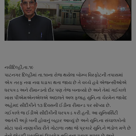
About Author
Contact
Dipotsav Special
આંતરરાષ્ટ્રીય
રાષ્ટ્રીય
નવીદિલ્હી,તા.૧૯
પાટનગર દિલ્હીમાં તા.૧૦ના રોજ થયેલા બોમ્બ વિસ્ફોટની તપાસમાં
ગુજરાત
એક તરફ નવા નવા ધડાકા થતા જાય છે તે વચ્ચે હવે એજન્સીઓએ
ધરપકડ અને રીમાન્ડનો દૌર પણ તેજ બનાવ્યો છે અને તેમાં ગઈકાલે
જુનાગઢ
ખાસ પીએમએનએલએ અદાલતે અલ ફલાહ યુનિ.ના ચેરમેન જાવેદ
અહેમદ સીદીકીને ૧૩ દિવસની ઈડીના રીમાન્ડ પર સોંપ્યા છે.
Support US
ગઈકાલે જ ઈડીએ સીદીકીની ધરપકડ કરી હતી. આ યુનિવર્સિટી
આતંકી અડ્ડો બની હોવાનું બહાર આવ્યું છે અને યુનિ.ના સંચાલકોનો
બજારના સમાચાર
મોટા પાયે નાણાકીય રીતે ગોટાળા તથા જે પ્રકારે યુનિ.ને ભંડોળ મળે છે
તેનો જેહાદી પ્રવૃતિમાં ઉપયોગ સહિતના પુરાવા મળ્યા છે અને