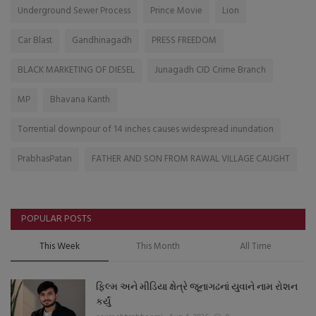
Underground Sewer Process
Prince Movie
Lion
Car Blast
Gandhinagadh
PRESS FREEDOM
BLACK MARKETING OF DIESEL
Junagadh CID Crime Branch
MP
Bhavana Kanth
Torrential downpour of 14 inches causes widespread inundation
PrabhasPatan
FATHER AND SON FROM RAWAL VILLAGE CAUGHT
POPULAR POSTS
This Week
This Month
All Time
ફિલ્મ અને મીડિયા ક્ષેત્રે જૂનાગઢનાં યુવાને નામ રોશન
કર્યું