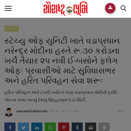
ગુજરાત
Home
સ્ટેચ્યુ ઓફ યુનિટી ખાતે વડાપ્રધાન
E-paper
નરેન્દ્ર મોદીના હસ્તે રૂ.૩૦ કરોડના
ખર્ચે તૈયાર ૨૫ નવી ઈ-બસોને ફલેગ
Videos
ઓફઃ પ્રવાસીઓ માટે સુવિધાસભર
Who We Are
અને હરિત પરિવહન સેવા શરૂઃ
Live TV
હરિત પરિવહન અને ટકાઉ પર્યટન તરફ વડાપ્રધાન મોદીની દ્રષ્ટિ
એકતા નગર બન્યું દેશનું ઉદાહરણરૂપ ઈ-સિટી
Team
saurashtrabhoomi
Oct 30, 2025 - 21:08
0
Guest Author