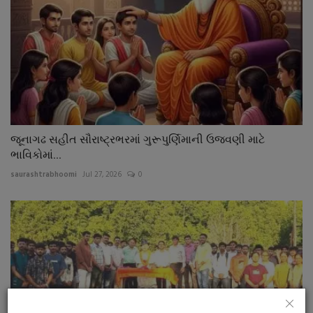
જૂનાગઢ સહીત સૌરાષ્ટ્રભરમાં ગુરૂપુર્ણિમાની ઉજવણી માટે
ભાવિકોમાં...
saurashtrabhoomi
Jul 27, 2026
0