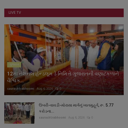
LIVE TV
ગુજરાત
12મા નેશનલ હેન્ડલૂમ ડે નિમિત્તે ગુજરાતની વણાટકળાને
વૈશ્વિક...
saurashtrabhoomi
Aug 6, 2026
0
ઉંબરી-વાવડી-મોરાસા માર્ગનું ખાતમુહૂર્ત, રૂ. 5.77
કરોડના...
saurashtrabhoomi
Aug 6, 2026
0