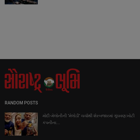
RANDOM POSTS
મોદી-મેલોનીની ‘મેલોડી’ ચર્ચાથી શેરબજારમાં ગૂંચવણ:ખોટી
કંપનીના...