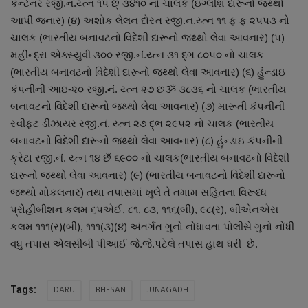
કંન્ટેનર રજી.ન.ય્ત્ન ૧૫ છ્ ૩૪૧૦ નો ચાલક (ઇંગ્લીશ દારૂનો જથ્થો
આપી જનાર) (૪) અશોક લેલન દોસ્ત રજી.ન.ય્ત્ન ૧૧ ફ ફ ૨૫૫૩ નો
ચાલક (ભારતીય બનાવટનો વિદેશી દારૂનો જથ્થો લેવા આવનાર) (૫)
મહીંન્દ્રા એક્સ્યુવી ૩૦૦ રજી.નં.ય્ત્ન ૩૧ દ્ગ ૮૦૫૦ નો ચાલક
(ભારતીય બનાવટનો વિદેશી દારૂનો જથ્થો લેવા આવનાર) (૬) હુંન્ડાઇ
કંપનીની આઇ-૨૦ રજી.નં. ય્ત્ન ૨૭ છૐ ૩૮૩૬ નો ચાલક (ભારતીય
બનાવટનો વિદેશી દારૂનો જથ્થો લેવા આવનાર) (૭) મારૂતી કંપનીની
સ્વીફ્ટ ડીઝાયર રજી.નં. ય્ત્ન ૨૭ દ્ભ ૨૯૫૨ નો ચાલક (ભારતીય
બનાવટનો વિદેશી દારૂનો જથ્થો લેવા આવનાર) (૮) હુંન્ડાઇ કંપનીની
ક્રેટા રજી.નં. ય્ત્ન ૧૪ છઁ ૬૯૦૦ નો ચાલક(ભારતીય બનાવટનો વિદેશી
દારૂનો જથ્થો લેવા આવનાર) (૯) (ભારતીય બનાવટનો વિદેશી દારૂનો
જથ્થો મોકલનાર) તથા તપાસમાં ખુલે તે તમામ સહિતના વિરૂધ્ધ
પ્રોહીબીશન કલમ ૬પએઈ, ૮૧, ૮૩, ૧૧૬(બી), ૯૮(ર), બીએનએસ
કલમ ૧૧૧(ર)(બી), ૧૧૧(૩)(૪) અંતર્ગત ગુનો નોંધાવતા પોલીસે ગુનો નોંધી
વધુ તપાસ એલસીબી પીઆઈ જે.જે.પટેલે તપાસ હાથ ધરી છે.
DARU
BHESAN
JUNAGADH
Tags: