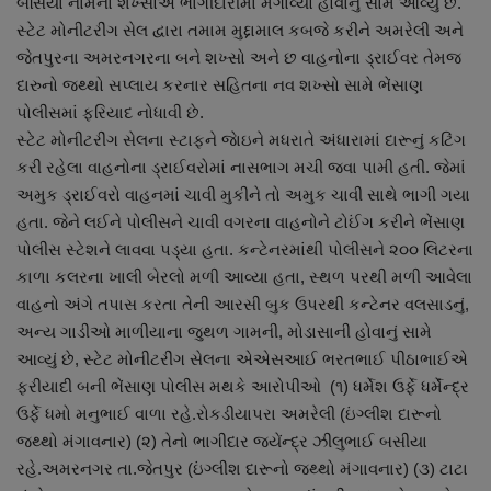
બસિયા નામના શખ્સોએ ભાગીદારીમાં મંગાવ્યો હોવાનું સામે આવ્યું છે.
સ્ટેટ મોનીટરીંગ સેલ દ્વારા તમામ મુદ્દામાલ કબજે કરીને અમરેલી અને
જેતપુરના અમરનગરના બને શખ્સો અને છ વાહનોના ડ્રાઈવર તેમજ
દારુનો જથ્થો સપ્લાય કરનાર સહિતના નવ શખ્સો સામે ભેંસાણ
પોલીસમાં ફરિયાદ નોધાવી છે.
સ્ટેટ મોનીટરીંગ સેલના સ્ટાફને જાેઇને મધરાતે અંધારામાં દારૂનું કટિંગ
કરી રહેલા વાહનોના ડ્રાઈવરોમાં નાસભાગ મચી જવા પામી હતી. જેમાં
અમુક ડ્રાઈવરો વાહનમાં ચાવી મુકીને તો અમુક ચાવી સાથે ભાગી ગયા
હતા. જેને લઈને પોલીસને ચાવી વગરના વાહનોને ટોઈંગ કરીને ભેંસાણ
પોલીસ સ્ટેશને લાવવા પડ્યા હતા. કન્ટેનરમાંથી પોલીસને ૨૦૦ લિટરના
કાળા કલરના ખાલી બેરલો મળી આવ્યા હતા, સ્થળ પરથી મળી આવેલા
વાહનો અંગે તપાસ કરતા તેની આરસી બુક ઉપરથી કન્ટેનર વલસાડનું,
અન્ય ગાડીઓ માળીયાના જુથળ ગામની, મોડાસાની હોવાનું સામે
આવ્યું છે, સ્ટેટ મોનીટરીંગ સેલના એએસઆઈ ભરતભાઈ પીઠાભાઈએ
ફરીયાદી બની ભેંસાણ પોલીસ મથકે આરોપીઓ (૧) ધર્મેશ ઉર્ફે ધર્મેંન્દ્ર
ઉર્ફે ધમો મનુભાઈ વાળા રહે.રોકડીયાપરા અમરેલી (ઇંગ્લીશ દારૂનો
જથ્થો મંગાવનાર) (૨) તેનો ભાગીદાર જયેંન્દ્ર ઝીલુભાઈ બસીયા
રહે.અમરનગર તા.જેતપુર (ઇંગ્લીશ દારૂનો જથ્થો મંગાવનાર) (૩) ટાટા