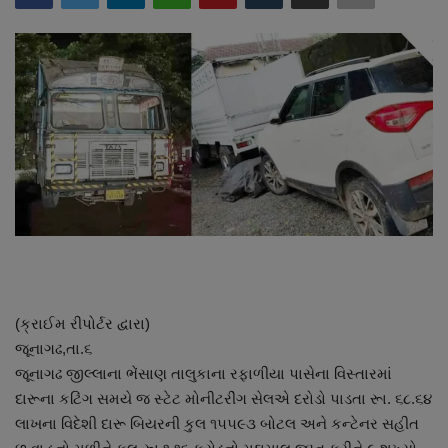
About Author
Contact
Dipotsav Special
આંતરરાષ્ટ્રીય
રાષ્ટ્રીય
ગુજરાત
જુનાગઢ
(ક્રાઈમ રીપોર્ટર દ્વારા)
જૂનાગઢ,તા.૬
Support US
જૂનાગઢ જીલ્લાના ભેંસાણ તાલુકાના રફાળીયા પાસેના વિસ્તારમાં
દારૂના કટિંગ સમયે જ સ્ટેટ મોનીટરીંગ સેલએ દરોડો પાડતા રૂા. ૬૮.૬૪
બજારના સમાચાર
લાખના વિદેશી દારૂ બિયરની કુલ ૧૫૫૯૩ બોટલ અને કન્ટેનર સહીત