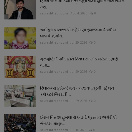
ફિલ્મ અને મીડિયા ક્ષેત્રે જૂનાગઢનાં યુવાને નામ રોશન
કર્યું
saurashtrabhoomi
Aug 4, 2026
0
ચાંદીપુરા વાયરસથી મહેસાણા જીલ્લામાં 4 વર્ષીય
બાળકીનું મોત...
saurashtrabhoomi
Jul 29, 2026
0
ગુરૂપૂણિર્માં પર્વે દાદાને રિયલ ડાયમંડ જડિત સુવર્ણ
વાઘા,...
saurashtrabhoomi
Jul 29, 2026
0
રિલાયન્સ ફાઉન્ડેશન - અક્ષયપાત્રની પહેલને
કલેક્ટરે બિરદાવી...
saurashtrabhoomi
Jul 29, 2026
0
ઈરાન વિરૂધ્ધ હુમલા રોકવાનો પ્રસ્તાવ અમેરીકી
સેનેટમાં માત્ર...
saurashtrabhoomi
Jul 31, 2026
0