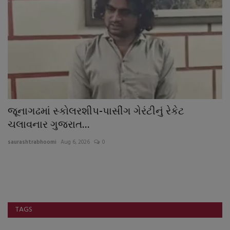
ના
જૂનાગઢમાં સ્કોલરશીપ-પાસીંગ ગેરંટીનું રેકેટ
ર
ચલાવનાર ગુજરાત...
ન
saurashtrabhoomi
Aug 6, 2026
0
sa
TAGS