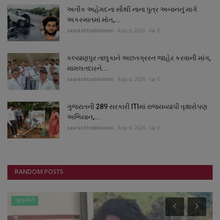
અતીક અહેમદના સૌથી નાના પુત્ર અબાનનું માર્ગ
અકસ્માતમાં મોત,...
saurashtrabhoomi
Aug 6, 2026
0
કલ્યાણપુર તાલુકાને અછતગ્રસ્ત જાહેર કરવાની માંગ,
મામલતદારને...
saurashtrabhoomi
Aug 6, 2026
0
ગુજરાતની 289 સરકારી ITIમાં રાજ્યવ્યાપી વૃક્ષારોપણ
અભિયાન,...
saurashtrabhoomi
Aug 6, 2026
0
RANDOM POSTS
ગુનાખોરી