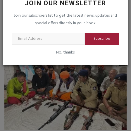
JOIN OUR NEWSLETTER
Join our subscribers list to get the latest news, updates and
special offers directly in your inbox
જૂનાગઢ સ્થિત વેટરનરી કોલેજમાં ‘શહીદ દિવસ’ની ભાવભીની
ઉજવણી
Subscribe
saurashtrabhoomi
Mar 24, 2026
0
No, thanks