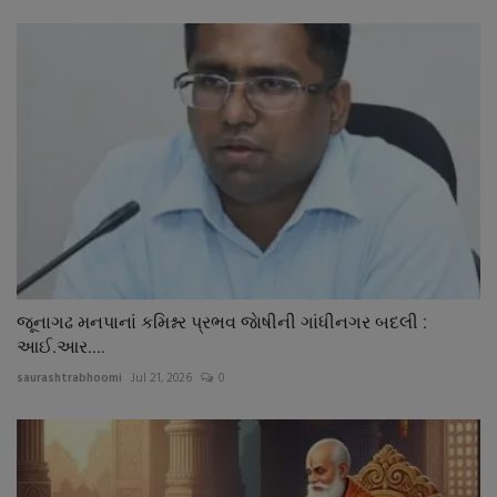
જૂનાગઢ મનપાનાં કમિશ્નર પ્રભવ જાેષીની ગાંધીનગર બદલી :
આઈ.આર....
saurashtrabhoomi
Jul 21, 2026
0