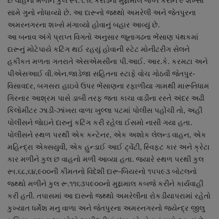
છ વાહનો મળીને કુલ રૂા.૧.૧૬ કરોડનો મુદ્દામાલ જપ્ત કરીને ૯ શખ્સો
નાણાંકીય સમાચાર
સામે ગુનો નોધાવ્યો છે. આ દારૂનો જથ્થો અમરેલી અને જેતપુરના
અમરનગરના શખ્સે મંગાવ્યો હોવાનું બહાર આવ્યું છે.
સ્થાનિક સમાચાર
આ બનાવ અંગે પ્રાપ્ત વિગતો અનુસાર જૂનાગઢના ભેંસાણ પંથકમાં
દારૂનું મોટેપાયે કટિંગ થઈ રહયું હોવાની સ્ટેટ મોનીટરીંગ સેલને
સ્પોર્ટ્સ
હકીકત મળતા ગતરાતે એસએમસીના પી.આઈ. આર.કે. કરમટા અને
પીએસઆઈ વી.એન.જાડેજા સહિતના સ્ટાફે વોચ ગોઠવી જેતપુર-
રાશિફળ
વિસાવદર, બગસરા હાઇવે ઉપર ભેંસાણના રફાળીયા ગામથી મારૂતિધામ
ગિરનાર આશ્રમ પાસે ડાબી તરફ જતા કાચા વાડીના રસ્તે અંદર અઢી
ગુનાખોરી
કિલોમીટર ઝાડી-ઝાંખરા વાળા ખુલ્લા પટમાં પોલીસ પહોંચી તો, અહી
પોલીસને જાેઇને દારુનું કટિંગ કરી રહેલા ઈસમો નાસી ગયા હતા.
બોલિવૂડ
પોલીસને સ્થળ પરથી એક કન્ટેનર, એક અશોક લેલન્ડ વાહન, એક
મહિન્દ્રા એક્સયુવી, એક હુન્ડાઈ આઈ ટ્વેંટી, સ્વિફ્ટ કાર અને ક્રેટા
કાર મળીને કુલ છ વાહનો મળી આવ્યા હતા. જયારે સ્થળ પરથી કુલ
સ્વાસ્થ્ય
રૂા.૬૮,૬૪,૯૦૦ની કીમતનો વિદેશી દારૂ-બિયરનો ૧૫૫૯૩ બોટલનો
જથ્થો મળીને કુલ રૂ.૧૧૬૩૫૯૦૦નો મુદ્દામાલ કબજે કરીને કાર્યવાહી
કરી હતી. તપાસમાં આ દારુનો જથ્થો અમરેલીના રોકડીયાપરામાં રહેતો
કુખ્યાત ધર્મેશ મનુ વાળા અને જેતપુરના અમરનગરનો જયેન્દ્ર જીલુ