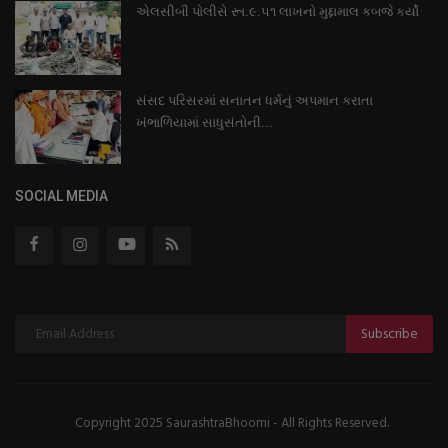
એલસીબી પોલીસે રૂા.૯.૫૧ લાખનો મુદ્દામાલ કબજે કર્યો
સંસદ પરિસરમાં સનાતન ધર્મનું અપમાન કરાતા
ખંભાળિયામાં સાધુસંતોની...
SOCIAL MEDIA
Subscribe
Copyright 2025 SaurashtraBhoomi - All Rights Reserved.