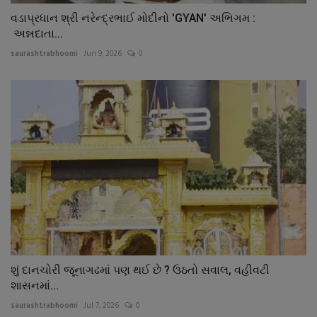
વડાપ્રધાન શ્રી નરેન્દ્રભાઈ મોદીનો 'GYAN' અભિગમ :
અન્નદાતા...
saurashtrabhoomi
Jun 9, 2026
0
શું દાનચોરી જૂનાગઢમાં પણ થઈ છે ? ઉઠતો સવાલ, વહીવટી
શાસનમાં...
saurashtrabhoomi
Jul 7, 2026
0