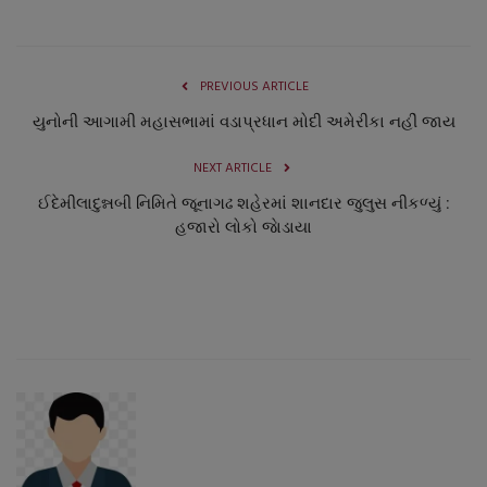
PREVIOUS ARTICLE
યુનોની આગામી મહાસભામાં વડાપ્રધાન મોદી અમેરીકા નહીં જાય
NEXT ARTICLE
ઈદેમીલાદુન્નબી નિમિતે જૂનાગઢ શહેરમાં શાનદાર જુલુસ નીકળ્યું :
હજારો લોકો જાેડાયા