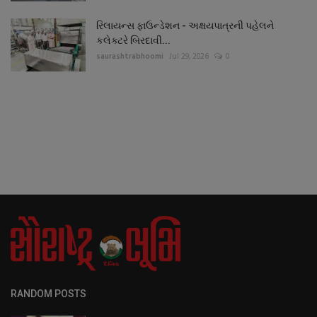
રિલાયન્સ ફાઉન્ડેશન - અક્ષયપાત્રની પહેલને
કલેક્ટરે બિરદાવી...
saurashtrabhoomi
Jul 29, 2026
0
RANDOM POSTS