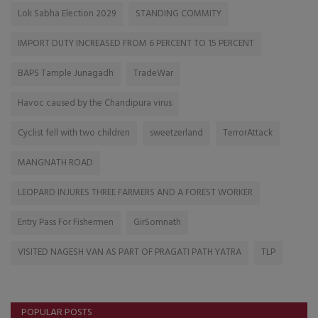
Lok Sabha Election 2029
STANDING COMMITY
IMPORT DUTY INCREASED FROM 6 PERCENT TO 15 PERCENT
BAPS Tample Junagadh
TradeWar
Havoc caused by the Chandipura virus
Cyclist fell with two children
sweetzerland
TerrorAttack
MANGNATH ROAD
LEOPARD INJURES THREE FARMERS AND A FOREST WORKER
Entry Pass For Fishermen
GirSomnath
VISITED NAGESH VAN AS PART OF PRAGATI PATH YATRA
TLP
POPULAR POSTS