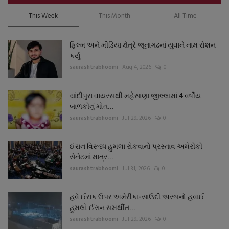
This Week
This Month
All Time
ફિલ્મ અને મીડિયા ક્ષેત્રે જૂનાગઢનાં યુવાને નામ રોશન
કર્યું
saurashtrabhoomi
Aug 4, 2026
0
ચાંદીપુરા વાયરસથી મહેસાણા જીલ્લામાં 4 વર્ષીય
બાળકીનું મોત...
saurashtrabhoomi
Jul 29, 2026
0
ઈરાન વિરૂધ્ધ હુમલા રોકવાનો પ્રસ્તાવ અમેરીકી
સેનેટમાં માત્ર...
saurashtrabhoomi
Jul 31, 2026
0
હવે ઈરાક ઉપર અમેરીકા-સાઉદી અરબનો હવાઈ
હુમલો ઈરાન સમર્થીત...
saurashtrabhoomi
Jul 29, 2026
0