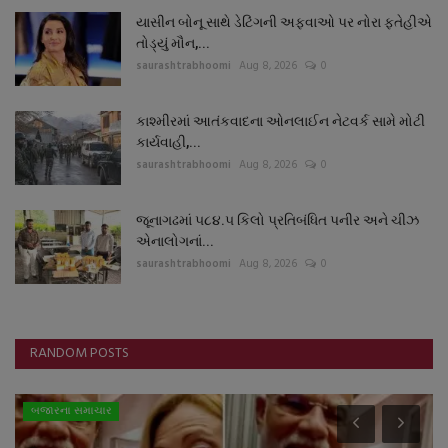
યાસીન બોનૂ સાથે ડેટિંગની અફવાઓ પર નોરા ફતેહીએ
તોડ્યું મૌન,...
saurashtrabhoomi
Aug 8, 2026
0
કાશ્મીરમાં આતંકવાદના ઓનલાઈન નેટવર્ક સામે મોટી
કાર્યવાહી,...
saurashtrabhoomi
Aug 8, 2026
0
જૂનાગઢમાં ૫૮૪.૫ કિલો પ્રતિબંધિત પનીર અને ચીઝ
એનાલોગનાં...
saurashtrabhoomi
Aug 8, 2026
0
RANDOM POSTS
બજારના સમાચાર