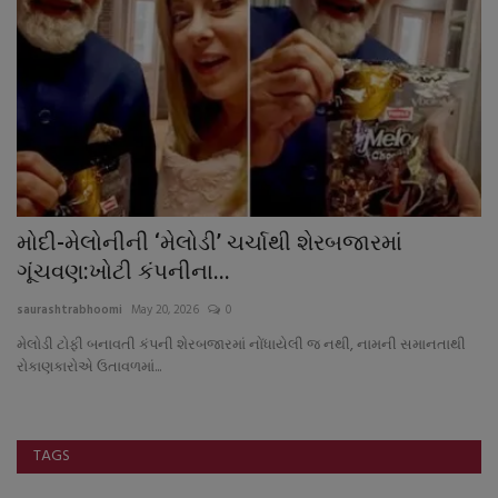
મોદી-મેલોનીની ‘મેલોડી’ ચર્ચાથી શેરબજારમાં
ટ
ગૂંચવણ:ખોટી કંપનીના...
૧
saurashtrabhoomi
May 20, 2026
0
sa
મેલોડી ટોફી બનાવતી કંપની શેરબજારમાં નોંધાયેલી જ નથી, નામની સમાનતાથી
રોકાણકારોએ ઉતાવળમાં...
TAGS