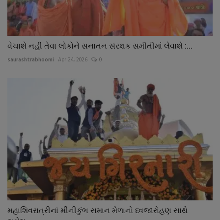
વેચાશે નહીં તેવા લોકોને સનાતન સંરક્ષક સમીતીમાં લેવાશે :...
saurashtrabhoomi
Apr 24, 2026
0
મહાશિવરાત્રીનાં મીનીકુંભ સમાન મેળાનો ધ્વજારોહણ સાથે