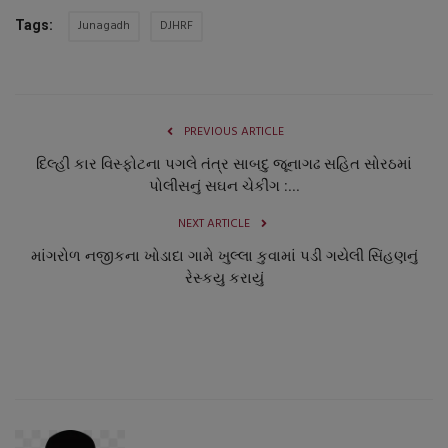
Junagadh
DJHRF
Tags:
PREVIOUS ARTICLE
દિલ્હી કાર વિસ્ફોટના પગલે તંત્ર સાબદુ જૂનાગઢ સહિત સોરઠમાં
પોલીસનું સઘન ચેકીંગ :...
NEXT ARTICLE
માંગરોળ નજીકના ખોડાદા ગામે ખુલ્લા કુવામાં પડી ગયેલી સિંહણનું
રેસ્કયુ કરાયું