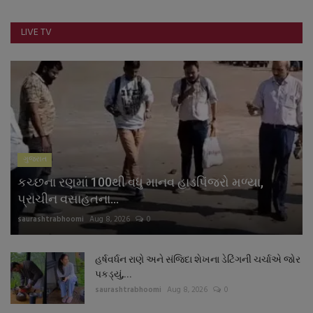
LIVE TV
ગુજરાત
કચ્છના રણમાં 100થી વધુ માનવ હાડપિંજરો મળ્યા,
પ્રાચીન વસાહતના...
saurashtrabhoomi
Aug 8, 2026
0
હર્ષવર્ધન રાણે અને સંજિદા શેખના ડેટિંગની ચર્ચાએ જોર
પકડ્યું,...
saurashtrabhoomi
Aug 8, 2026
0