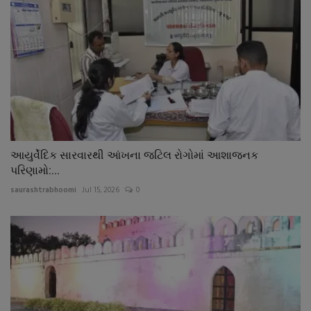
આયુર્વેદિક સારવારથી આંખના જટિલ રોગોમાં આશાજનક
પરિણામો:...
saurashtrabhoomi
Jul 15, 2026
0