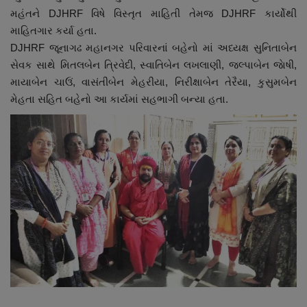
મહંતને DJHRF વિષે વિસ્તૃત માહિતી તેમજ DJHRF કાર્યોથી
નાણાંકીય સમાચાર
માહિતગાર કર્યા હતા.
DJHRF જૂનાગઢ મહાનગર પરિવારનાં બહેનો માં અધ્યક્ષ સુનિતાબેન
સ્થાનિક સમાચાર
સેવક સાથે મિતલબેન ત્રિવેદી, સ્વાતિબેન લખલાણી, જલ્પાબેન જાેષી,
માયાબેન ચાઉં, વાસંતીબેન મેહરીયા, નિરીક્ષાબેન તેરૈયા, કુસુમબેન
સ્પોર્ટ્સ
મેહતા સહિત બહેનો આ કાર્યમાં સહભાગી બન્યા હતા.
રાશિફળ
ગુનાખોરી
બોલિવૂડ
સ્વાસ્થ્ય