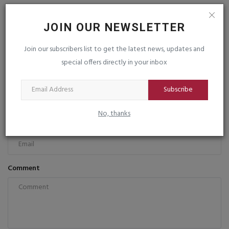
આશાદીપ ચેરીટેલબ ફાઉન્ડેશન દ્વારા સ્ટેચ્યુ ઓફ યુનિટી ખાતે...
saurashtrabhoomi
Nov 26, 2025
0
JOIN OUR NEWSLETTER
Join our subscribers list to get the latest news, updates and
COMMENTS
FACEBOOK COMMENTS
special offers directly in your inbox
Name
Subscribe
No, thanks
Email
Comment