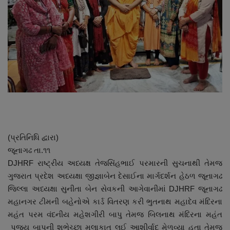
About Author
Contact
Dipotsav Special
આંતરરાષ્ટ્રીય
રાષ્ટ્રીય
ગુજરાત
(પ્રતિનિધિ દ્વારા)
જૂનાગઢ તા.૧૧
જુનાગઢ
DJHRF રાષ્ટ્રીય અધ્યક્ષ તેજસિંહભાઈ પરમારની સુચનાથી તેમજ
ગુજરાત પ્રદેશ અધ્યક્ષા જીજ્ઞાબેન દેસાઈના માર્ગદર્શન હેઠળ જૂનાગઢ
Support US
જિલ્લા અધ્યક્ષા સુનીતા બેન સેવકની આગેવાનીમાં DJHRF જૂનાગઢ
મહાનગર ટીમની બહેનોએ કાર્ડ વિતરણ કરી ભુતનાથ મહાદેવ મંદિરના
બજારના સમાચાર
મહંત પરમ વંદનીય મહેશગીરી બાપુ તેમજ બિલનાથ મંદિરના મહંત
પુજ્ય બાપુની શુભેચ્છા મુલાકાત લઈ આશીર્વાદ મેળવ્યા હતા તેમજ