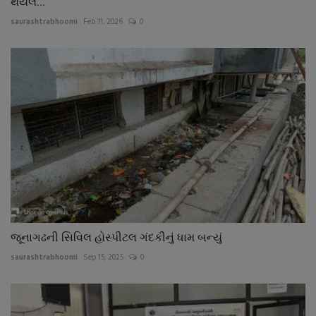
થયેલ...
saurashtrabhoomi
Feb 11, 2026
0
જૂનાગઢની સિવિલ હોસ્પીટલ ગંદકીનું ધામ બન્યું
saurashtrabhoomi
Sep 15, 2025
0