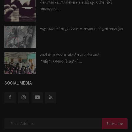
વેરાવળમાં વ્યાજખોરોના ત્રાસથી યુવકે ઝેર પીને
આત્મહત્યા...
જૂનાગઢમાં સોનાપુરી સ્મશાન નજીક ૪ સિંહનાં આંટાફેરા
નારી વંદન ઉત્સવ અંતર્ગત માંગરોળ ખાતે
“મહિલાકલ્યાણદિવસ”ની...
SOCIAL MEDIA
Subscribe