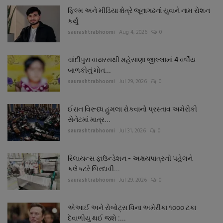
ફિલ્મ અને મીડિયા ક્ષેત્રે જૂનાગઢનાં યુવાને નામ રોશન
કર્યું
saurashtrabhoomi
Aug 4, 2026
0
ચાંદીપુરા વાયરસથી મહેસાણા જીલ્લામાં 4 વર્ષીય
બાળકીનું મોત...
saurashtrabhoomi
Jul 29, 2026
0
ઈરાન વિરૂધ્ધ હુમલા રોકવાનો પ્રસ્તાવ અમેરીકી
સેનેટમાં માત્ર...
saurashtrabhoomi
Jul 31, 2026
0
રિલાયન્સ ફાઉન્ડેશન - અક્ષયપાત્રની પહેલને
કલેક્ટરે બિરદાવી...
saurashtrabhoomi
Jul 29, 2026
0
એઆઈ અને રોબોટ્સ વિના અમેરીકા ૧૦૦૦ ટકા
દેવાળીયુ થઈ જશે :...