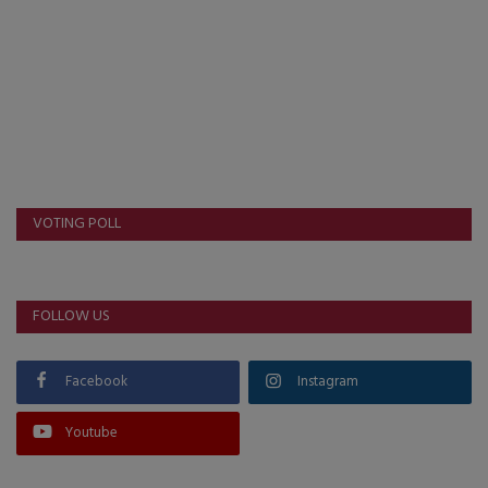
About Author
Contact
Dipotsav Special
આંતરરાષ્ટ્રીય
VOTING POLL
રાષ્ટ્રીય
ગુજરાત
FOLLOW US
જુનાગઢ
Facebook
Instagram
Support US
Youtube
બજારના સમાચાર