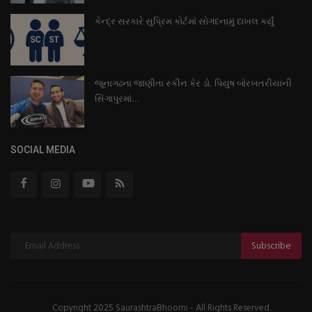
કેન્દ્ર સરકારે સુપ્રિમ કોર્ટમાં સોગંદનામું દાખલ કર્યું
જૂનાગઢના જાણીતા સ્કીન કેર ડો. પિયુષ બોરખતરીયાની
સિંગાપુરમાં...
SOCIAL MEDIA
Subscribe
Copyright 2025 SaurashtraBhoomi - All Rights Reserved.