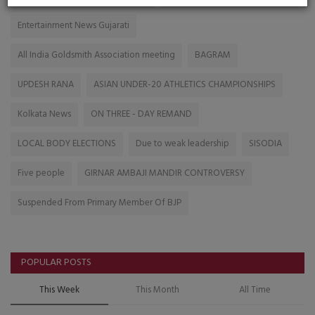
Entertainment News Gujarati
All India Goldsmith Association meeting
BAGRAM
UPDESH RANA
ASIAN UNDER-20 ATHLETICS CHAMPIONSHIPS
Kolkata News
ON THREE - DAY REMAND
LOCAL BODY ELECTIONS
Due to weak leadership
SISODIA
Five people
GIRNAR AMBAJI MANDIR CONTROVERSY
Suspended From Primary Member Of BJP
POPULAR POSTS
This Week
This Month
All Time