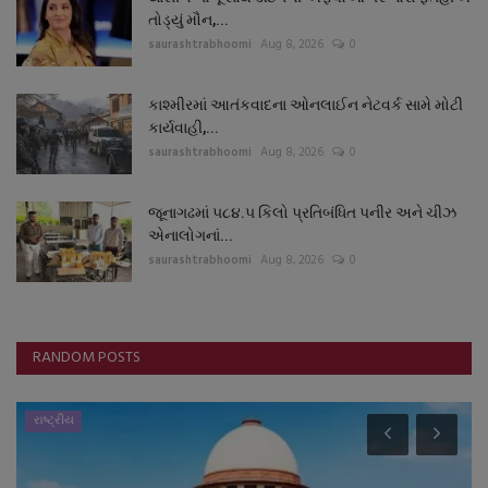
તોડ્યું મૌન,...
saurashtrabhoomi
Aug 8, 2026
0
કાશ્મીરમાં આતંકવાદના ઓનલાઈન નેટવર્ક સામે મોટી
કાર્યવાહી,...
saurashtrabhoomi
Aug 8, 2026
0
જૂનાગઢમાં ૫૮૪.૫ કિલો પ્રતિબંધિત પનીર અને ચીઝ
એનાલોગનાં...
saurashtrabhoomi
Aug 8, 2026
0
RANDOM POSTS
રાષ્ટ્રીય