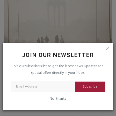
JOIN OUR NEWSLETTER
વાયુ પ્રદૂષણે દિલ્હીની દશા બગાડી, AQI 400 પાર,
અ
50% કર્મચારીઓને...
સ્
Join our subscribers list to get the latest news, updates and
saurashtrabhoomi
Nov 24, 2025
0
sa
special offers directly in your inbox
ેલી
દિલ્હીમાં હાલમાં GRAP-3 પ્રતિબંધો લાગુ છે
Subscribe
No, thanks
TAGS