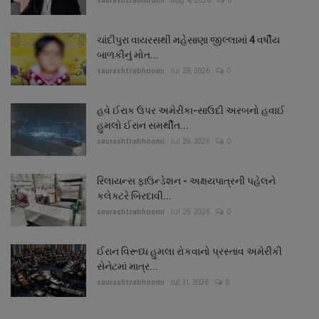
saurashtrabhoomi
Aug 4, 2026
0
ચાંદીપુરા વાયરસથી મહેસાણા જીલ્લામાં 4 વર્ષીય
બાળકીનું મોત...
saurashtrabhoomi
Jul 29, 2026
0
હવે ઈરાક ઉપર અમેરીકા-સાઉદી અરબનો હવાઈ
હુમલો ઈરાન સમર્થીત...
saurashtrabhoomi
Jul 29, 2026
0
રિલાયન્સ ફાઉન્ડેશન - અક્ષયપાત્રની પહેલને
કલેક્ટરે બિરદાવી...
saurashtrabhoomi
Jul 29, 2026
0
ઈરાન વિરૂધ્ધ હુમલા રોકવાનો પ્રસ્તાવ અમેરીકી
સેનેટમાં માત્ર...
saurashtrabhoomi
Jul 31, 2026
0