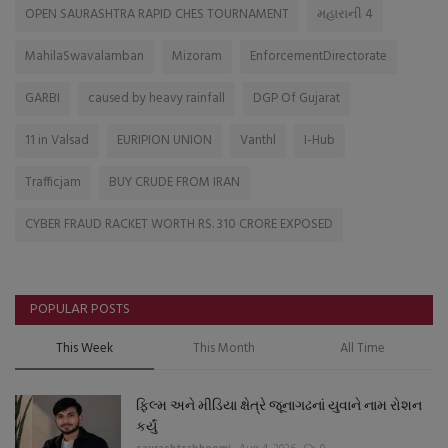
OPEN SAURASHTRA RAPID CHES TOURNAMENT
મહારાની 4
MahilaSwavalamban
Mizoram
EnforcementDirectorate
GARBI
caused by heavy rainfall
DGP Of Gujarat
11 in Valsad
EURIPION UNION
Vanthl
I-Hub
Trafficjam
BUY CRUDE FROM IRAN
CYBER FRAUD RACKET WORTH RS. 310 CRORE EXPOSED
POPULAR POSTS
This Week
This Month
All Time
ફિલ્મ અને મીડિયા ક્ષેત્રે જૂનાગઢનાં યુવાને નામ રોશન
કર્યું