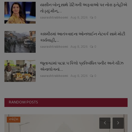
યાસીન બોનૂ સાથે ડેટિંગની અફવાઓ પર નોરા ફતેહીએ
તોડ્યું મૌન,...
saurashtrabhoomi
Aug 8, 2026
0
કાશ્મીરમાં આતંકવાદના ઓનલાઈન નેટવર્ક સામે મોટી
કાર્યવાહી,...
saurashtrabhoomi
Aug 8, 2026
0
જૂનાગઢમાં ૫૮૪.૫ કિલો પ્રતિબંધિત પનીર અને ચીઝ
એનાલોગનાં...
saurashtrabhoomi
Aug 8, 2026
0
RANDOM POSTS
સ્પોર્ટ્સ