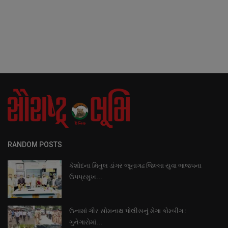
RANDOM POSTS
કેશોદના મિતુલ ડાંગર જૂનાગઢ જિલ્લા યુવા ભાજપના
ઉપપ્રમુખ...
ઉનામાં ગીર સોમનાથ પોલીસનું મેગા કોમ્બીંગ :
ગુનેગારોમાં...