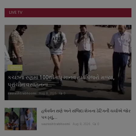
નાણાંકીય સમાચાર
LIVE TV
સ્થાનિક સમાચાર
સ્પોર્ટ્સ
રાશિફળ
ગુજરાત
ગુનાખોરી
કચ્છના રણમાં 100થી વધુ માનવ હાડપિંજરો મળ્યા,
બોલિવૂડ
પ્રાચીન વસાહતના...
saurashtrabhoomi
Aug 8, 2026
0
સ્વાસ્થ્ય
હર્ષવર્ધન રાણે અને સંજિદા શેખના ડેટિંગની ચર્ચાએ જોર
પકડ્યું,...
saurashtrabhoomi
Aug 8, 2026
0