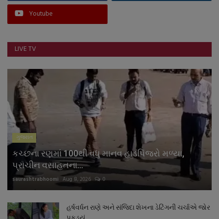
Youtube
LIVE TV
ગુજરાત
કચ્છના રણમાં 100થી વધુ માનવ હાડપિંજરો મળ્યા,
પ્રાચીન વસાહતના...
saurashtrabhoomi
Aug 8, 2026
0
હર્ષવર્ધન રાણે અને સંજિદા શેખના ડેટિંગની ચર્ચાએ જોર
પકડ્યું,...