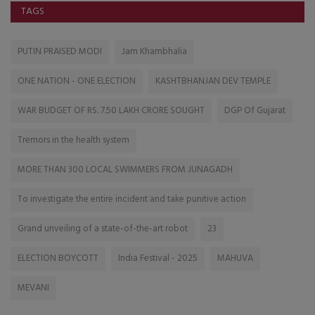
TAGS
PUTIN PRAISED MODI
Jam Khambhalia
ONE NATION - ONE ELECTION
KASHTBHANJAN DEV TEMPLE
WAR BUDGET OF RS. 7.50 LAKH CRORE SOUGHT
DGP Of Gujarat
Tremors in the health system
MORE THAN 300 LOCAL SWIMMERS FROM JUNAGADH
To investigate the entire incident and take punitive action
Grand unveiling of a state-of-the-art robot
23
ELECTION BOYCOTT
India Festival - 2025
MAHUVA
MEVANI