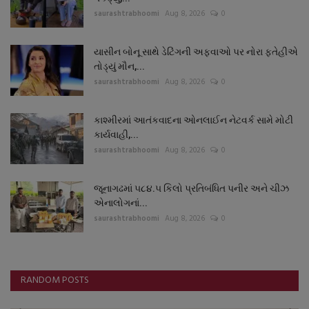
saurashtrabhoomi
Aug 8, 2026
0
યાસીન બોનૂ સાથે ડેટિંગની અફવાઓ પર નોરા ફતેહીએ
તોડ્યું મૌન,...
saurashtrabhoomi
Aug 8, 2026
0
કાશ્મીરમાં આતંકવાદના ઓનલાઈન નેટવર્ક સામે મોટી
કાર્યવાહી,...
saurashtrabhoomi
Aug 8, 2026
0
જૂનાગઢમાં ૫૮૪.૫ કિલો પ્રતિબંધિત પનીર અને ચીઝ
એનાલોગનાં...
saurashtrabhoomi
Aug 8, 2026
0
RANDOM POSTS