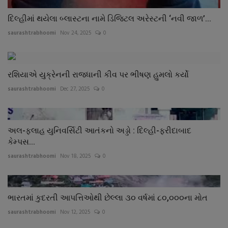
દિલ્હીમાં થયેલા બ્લાસ્ટના નામે ડિજિટલ અરેસ્ટની ‘નવી જાળ’...
saurashtrabhoomi
Nov 24, 2025
0
રશિયાએ યુક્રેનની રાજધાની કીવ પર ભીષણ હુમલો કર્યો
saurashtrabhoomi
Dec 27, 2025
0
અલ-ફલાહ યુનિવર્સિટી આતંકનો અડ્ડો : દિલ્હી-ફરીદાબાદ
કેમ્પસ...
saurashtrabhoomi
Nov 18, 2025
0
ભારતમાં કુદરતી આપત્તિઓથી છેલ્લા ૩૦ વર્ષમાં ૮૦,૦૦૦ના મોત
saurashtrabhoomi
Nov 12, 2025
0