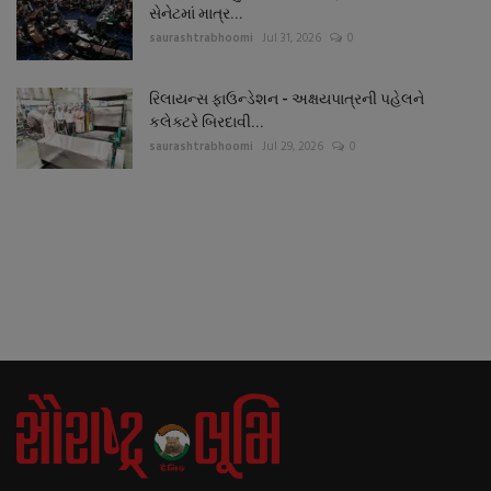
સેનેટમાં માત્ર...
saurashtrabhoomi
Jul 31, 2026
0
રિલાયન્સ ફાઉન્ડેશન - અક્ષયપાત્રની પહેલને
કલેક્ટરે બિરદાવી...
saurashtrabhoomi
Jul 29, 2026
0