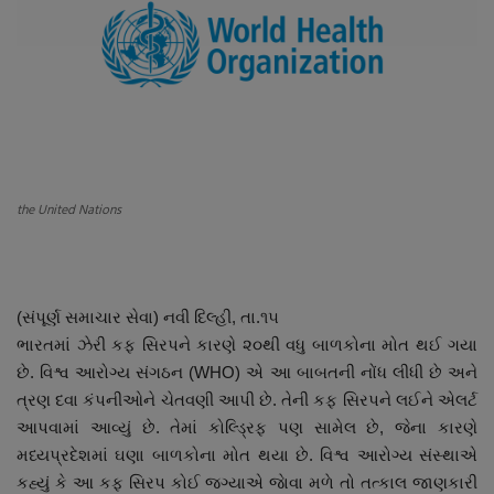
About Author
Contact
Dipotsav Special
આંતરરાષ્ટ્રીય
the United Nations
રાષ્ટ્રીય
ગુજરાત
(સંપૂર્ણ સમાચાર સેવા) નવી દિલ્હી, તા.૧૫
ભારતમાં ઝેરી કફ સિરપને કારણે ૨૦થી વધુ બાળકોના મોત થઈ ગયા
જુનાગઢ
છે. વિશ્વ આરોગ્ય સંગઠન (WHO) એ આ બાબતની નોંધ લીધી છે અને
ત્રણ દવા કંપનીઓને ચેતવણી આપી છે. તેની કફ સિરપને લઈને એલર્ટ
Support US
આપવામાં આવ્યું છે. તેમાં કોલ્ડ્રિફ પણ સામેલ છે, જેના કારણે
મધ્યપ્રદેશમાં ઘણા બાળકોના મોત થયા છે. વિશ્વ આરોગ્ય સંસ્થાએ
બજારના સમાચાર
કહ્યું કે આ કફ સિરપ કોઈ જગ્યાએ જાેવા મળે તો તત્કાલ જાણકારી