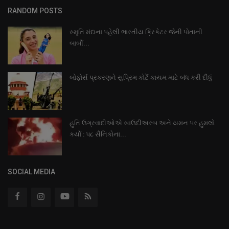
RANDOM POSTS
સ્મૃતિ મંદાના પહેલી ભારતીય ક્રિકેટર જેની પોતાની
બાર્બી...
બોફોર્સ પ્રકરણને સુપ્રિમ કોર્ટે કાયમ માટે બંધ કરી દીધું
હુતિ ઉગ્રવાદીઓએ સાઉદીઅરબ અને યમન પર હુમલો
કર્યો : પ૮ સૈનિકોના...
SOCIAL MEDIA