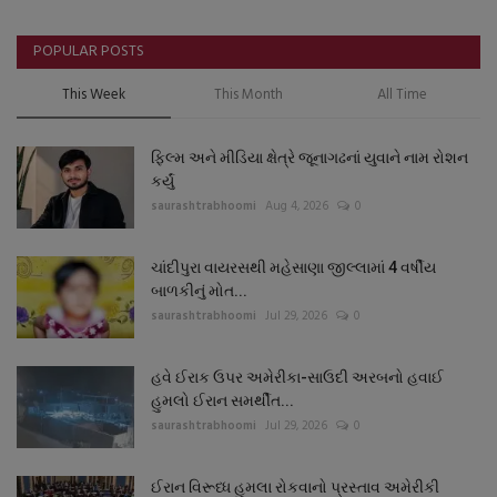
POPULAR POSTS
This Week
This Month
All Time
ફિલ્મ અને મીડિયા ક્ષેત્રે જૂનાગઢનાં યુવાને નામ રોશન
કર્યું
saurashtrabhoomi
Aug 4, 2026
0
ચાંદીપુરા વાયરસથી મહેસાણા જીલ્લામાં 4 વર્ષીય
બાળકીનું મોત...
saurashtrabhoomi
Jul 29, 2026
0
હવે ઈરાક ઉપર અમેરીકા-સાઉદી અરબનો હવાઈ
હુમલો ઈરાન સમર્થીત...
saurashtrabhoomi
Jul 29, 2026
0
ઈરાન વિરૂધ્ધ હુમલા રોકવાનો પ્રસ્તાવ અમેરીકી