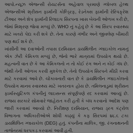
આપો.ન્યૂઝ એજન્સી રોયટર્સના અહેવાલ પ્રમાણે ગ્લોબલ હેલ્થ
નાણાંકીય સમાચાર
એજન્સીએ શ્રીસન ફાર્માની કોલ્ડ્રિફ, રેડનેક્સ ફાર્માની રેસ્પિફ્રેશ
ટીઆર અને શેપ ફાર્માની રિલાઇપ સિરપના ખાસ બેચની ઓળખ કરી છે,
સ્થાનિક સમાચાર
જેમાં મિશ્રણ જાેવા મળ્યું છે. WHO નું કહેવું છે કે આ સિરપ સ્વાસ્થ્ય
માટે ખતરો પેદા કરી શકે છે. તેના કારણે ગંભીર અને જીવલેણ બીમારી
સ્પોર્ટ્સ
પણ થઈ શકે છે.
ખાંસીની આ દવાઓની તપાસ દરમિયાન ડાયથિલીન ગ્લાઇકોલ નામનું
રાશિફળ
એક ઝેરી કેમિકલ મળ્યું છે, જેનો ભારે માત્રામાં ઉપયોગ થયો છે.
મહત્વની વાત છે કે આ કેમિકલનો ન તો કોઈ રંગ અને ન કોઈ ગંધ છે.
ગુનાખોરી
જેથી તેની ઓળખ કરવી મુશ્કેલ છે. તેનો ઉપયોગ સિરપને મીઠી કરવા
માટે કરવામાં આવે છે. ચોંકાવનારી વાત છે કે ડાયથિલીન ગ્લાઇકોલનો
બોલિવૂડ
ઉપયોગ માનવ સ્વાસ્થ્ય માટે ખતરનાક હોય છે. તમિલનાડુમાં શ્રીસન
ફાર્માસ્યુટિકલ કંપનીનું લાઇસન્સ સંપૂર્ણપણે રદ કરવામાં આવ્યું છે.
સ્વાસ્થ્ય
રાજ્ય સરકારે સોમવારે જાહેરાત કરી હતી કે બંધ કરવાનો આદેશ પણ
જારી કરવામાં આવ્યો છે. નિરીક્ષણ દરમિયાન, રાજ્ય ડ્રગ કંટ્રોલ
વિભાગના અધિકારીઓએ શોધી કાઢ્યું કે કફ સિરપમાં ૪૮.૬ ટકા
ડાયથિલિન ગ્લાયકોલ (DEG) હતું. કંપનીના માલિક, જી. રંગનાથનની
તાજેતરમાં ધરપકડ કરવામાં આવી હતી.