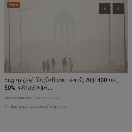
સ્પોર્ટ્સ
વાયુ પ્રદૂષણે દિલ્હીની દશા બગાડી, AQI 400 પાર,
વ
50% કર્મચારીઓને...
સ
saurashtrabhoomi
Nov 24, 2025
0
sa
દિલ્હીમાં હાલમાં GRAP-3 પ્રતિબંધો લાગુ છે
ચો