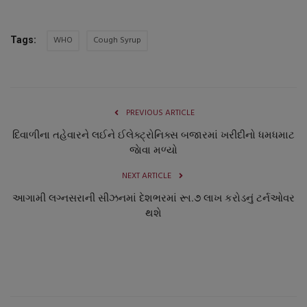
WHO
Cough Syrup
Tags:
PREVIOUS ARTICLE
દિવાળીના તહેવારને લઈને ઈલેક્ટ્રોનિક્સ બજારમાં ખરીદીનો ધમધમાટ
જાેવા મળ્યો
NEXT ARTICLE
આગામી લગ્નસરાની સીઝનમાં દેશભરમાં રૂા.૭ લાખ કરોડનું ટર્નઓવર
થશે