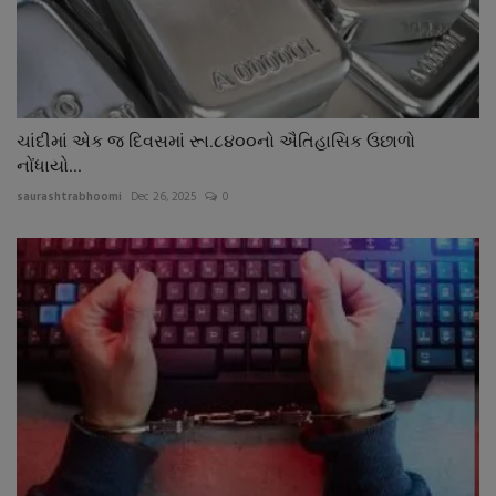
ચાંદીમાં એક જ દિવસમાં રૂા.૮૪૦૦નો ઐતિહાસિક ઉછાળો
નોંધાયો...
saurashtrabhoomi
Dec 26, 2025
0