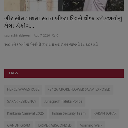
ગીર સોમનાથમાં સતત બીજા દિવસે વીજ કનેકશનોનું
ટ
મેગા ચેકીંગ...
૧
saurashtrabhoomi
Aug 7, 2026
0
sa
૧ર૮ કનેકશનોમાં ગેરરીતી ઝડપાતા રૂા.પ૧.૯ર લાખનો દંડ ફટકાર્યો
TAGS
FIERCE WAVES ROSE
RS.1.26 CRORE FLOWER SCAM EXPOSED
SAKAR RESIDENCY
Junagadh Taluka Police
Kankaria Carnival 2025
Indian Security Team
KARAN JOHAR
GANDHIGRAM
DRIVER ABSCONDED
Morning Walk