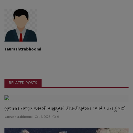
saurashtrabhoomi
RELATED POSTS
ગુજરાત નજીક અરબી સમુદ્રમાં ડીપ-ડીપ્રેશન : ભારે પવન ફુંકાશે
saurashtrabhoomi
Oct 3, 2025
0