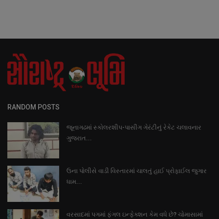
RANDOM POSTS
જૂનાગઢમાં સ્કોલરશીપ-પાસીંગ ગેરંટીનું રેકેટ ચલાવનાર
ગુજરાત...
ઉના પોલીસે વાડી વિસ્તારમાં ચાલતું હાઈ પ્રોફાઈલ જુગાર
ધામ...
વરસાદમાં પગમાં ફંગલ ઇન્ફેક્શન કેમ વધે છે? ચોમાસામાં