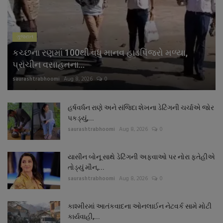
ગુજરાત
કચ્છના રણમાં 100થી વધુ માનવ હાડપિંજરો મળ્યા,
પ્રાચીન વસાહતના...
saurashtrabhoomi
Aug 8, 2026
0
હર્ષવર્ધન રાણે અને સંજિદા શેખના ડેટિંગની ચર્ચાએ જોર
પકડ્યું,...
saurashtrabhoomi
Aug 8, 2026
0
યાસીન બોનૂ સાથે ડેટિંગની અફવાઓ પર નોરા ફતેહીએ
તોડ્યું મૌન,...
saurashtrabhoomi
Aug 8, 2026
0
કાશ્મીરમાં આતંકવાદના ઓનલાઈન નેટવર્ક સામે મોટી
કાર્યવાહી,...