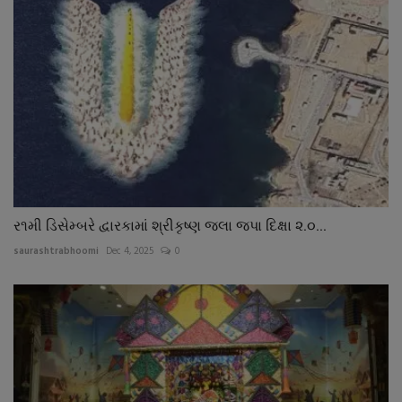
ર૧મી ડિસેમ્બરે દ્વારકામાં શ્રીકૃષ્ણ જલા જપા દિક્ષા ૨.૦...
saurashtrabhoomi
Dec 4, 2025
0