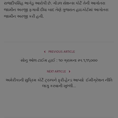
રાજદીપસિંહ ભાગેડુ આરોપી છે. ગોંડલ સેશન્સ કોર્ટે તેની આગોતરા
નાણાંકીય સમાચાર
જામીન અરજી ફગાવી દીધા બાદ તેણે ગુજરાત હાઇકોર્ટમાં આગોતરા
જામીન અરજી કરી હતી.
સ્થાનિક સમાચાર
સ્પોર્ટ્સ
રાશિફળ
PREVIOUS ARTICLE
ગુનાખોરી
સોનુ ઓલ ટાઈમ હાઈ : ૧૦ ગ્રામના રૂા.૧,૧૧,૦૦૦
NEXT ARTICLE
બોલિવૂડ
અમેરીકાની સુપ્રિમ કોર્ટે ટ્રમ્પને ફ્રી-હેન્ડ આપ્યો ઈમીગ્રેશન નીતિ
લાગુ કરવાની ખુલ્લી...
સ્વાસ્થ્ય