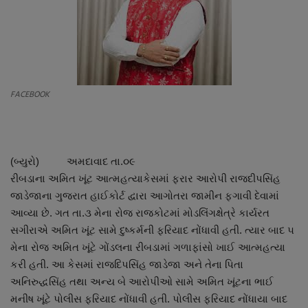
About Author
Contact
Dipotsav Special
FACEBOOK
આંતરરાષ્ટ્રીય
રાષ્ટ્રીય
(બ્યુરો) અમદાવાદ તા.૦૯
રીબડાના અમિત ખૂંટ આત્મહત્યાકેસમાં ફરાર આરોપી રાજદીપસિંહ
ગુજરાત
જાડેજાના ગુજરાત હાઈકોર્ટ દ્વારા આગોતરા જામીન ફગાવી દેવામાં
આવ્યા છે. ગત તા.૩ મેના રોજ રાજકોટમાં મોડલિંગક્ષેત્રે કાર્યરત
જુનાગઢ
સગીરાએ અમિત ખૂંટ સામે દુષ્કર્મની ફરિયાદ નોંધાવી હતી. ત્યાર બાદ ૫
મેના રોજ અમિત ખૂંટે ગોંડલના રીબડામાં ગળાફાંસો ખાઈ આત્મહત્યા
Support US
કરી હતી. આ કેસમાં રાજદિપસિંહ જાડેજા અને તેના પિતા
અનિરુદ્ધસિંહ તથા અન્ય બે આરોપીઓ સામે અમિત ખૂંટના ભાઈ
બજારના સમાચાર
મનીષ ખૂંટે પોલીસ ફરિયાદ નોંધાવી હતી. પોલીસ ફરિયાદ નોંધાયા બાદ