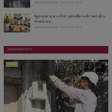
saurashtrabhoomi
Aug 8, 2026
0
જૂનાગઢમાં ૫૮૪.૫ કિલો પ્રતિબંધિત પનીર અને ચીઝ
એનાલોગનાં...
saurashtrabhoomi
Aug 8, 2026
0
RANDOM POSTS
ગુજરાત