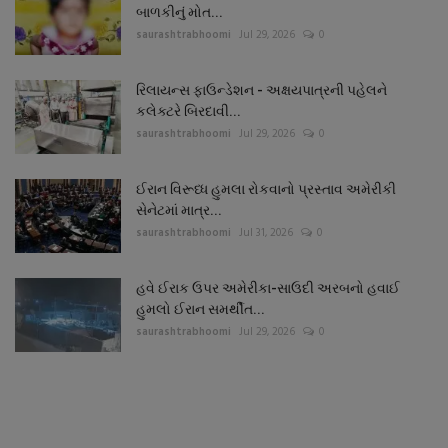
બાળકીનું મોત...
saurashtrabhoomi
Jul 29, 2026
0
રિલાયન્સ ફાઉન્ડેશન - અક્ષયપાત્રની પહેલને
કલેક્ટરે બિરદાવી...
saurashtrabhoomi
Jul 29, 2026
0
ઈરાન વિરૂધ્ધ હુમલા રોકવાનો પ્રસ્તાવ અમેરીકી
સેનેટમાં માત્ર...
saurashtrabhoomi
Jul 31, 2026
0
હવે ઈરાક ઉપર અમેરીકા-સાઉદી અરબનો હવાઈ
હુમલો ઈરાન સમર્થીત...
saurashtrabhoomi
Jul 29, 2026
0