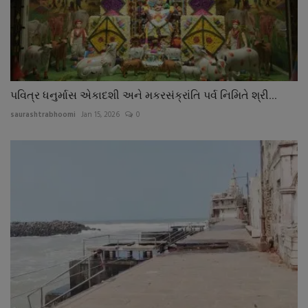
પવિત્ર ધનુર્માસ એકાદશી અને મકરસંક્રાંતિ પર્વ નિમિતે શ્રી...
saurashtrabhoomi
Jan 15, 2026
0