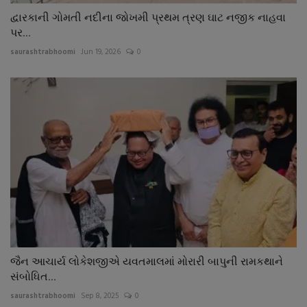
દ્વારકાની ગોમતી નદીના જોખમી પ્રથમ ત્રણ ઘાટ નજીક નાહવા
પર...
saurashtrabhoomi
Jun 19, 2026
0
જૈન આચાર્ય લોકેશજીએ યવતમાલમાં મોરારી બાપુની રામકથાને
સંબોધિત...
saurashtrabhoomi
Sep 8, 2025
0