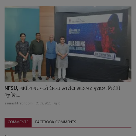
NFSU, ગાંધીનગર ખાતે ઉચ્ચ સ્તરીય સાયબર ક્રાઇમ વિરોધી
ઝુંબેશ...
saurashtrabhoomi
Oct 9, 2025
0
COMMENTS
FACEBOOK COMMENTS