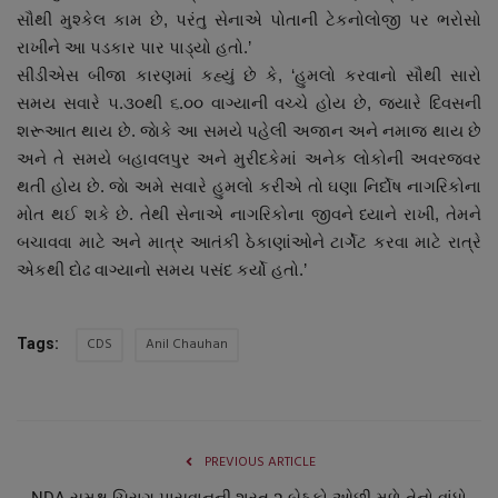
સૌથી મુશ્કેલ કામ છે, પરંતુ સેનાએ પોતાની ટેકનોલોજી પર ભરોસો
નાણાંકીય સમાચાર
રાખીને આ પડકાર પાર પાડ્યો હતો.’
સીડીએસ બીજા કારણમાં કહ્યું છે કે, ‘હુમલો કરવાનો સૌથી સારો
સ્થાનિક સમાચાર
સમય સવારે ૫.૩૦થી ૬.૦૦ વાગ્યાની વચ્ચે હોય છે, જ્યારે દિવસની
શરૂઆત થાય છે. જાેકે આ સમયે પહેલી અજાન અને નમાજ થાય છે
સ્પોર્ટ્સ
અને તે સમયે બહાવલપુર અને મુરીદકેમાં અનેક લોકોની અવરજવર
થતી હોય છે. જાે અમે સવારે હુમલો કરીએ તો ઘણા નિર્દોષ નાગરિકોના
રાશિફળ
મોત થઈ શકે છે. તેથી સેનાએ નાગરિકોના જીવને ધ્યાને રાખી, તેમને
બચાવવા માટે અને માત્ર આતંકી ઠેકાણાંઓને ટાર્ગેટ કરવા માટે રાત્રે
ગુનાખોરી
એકથી દોઢ વાગ્યાનો સમય પસંદ કર્યો હતો.’
બોલિવૂડ
CDS
Anil Chauhan
Tags:
સ્વાસ્થ્ય
PREVIOUS ARTICLE
NDA સમક્ષ ચિરાગ પાસવાનની શરત ૨ બેઠકો ઓછી મળે તેનો વાંધો