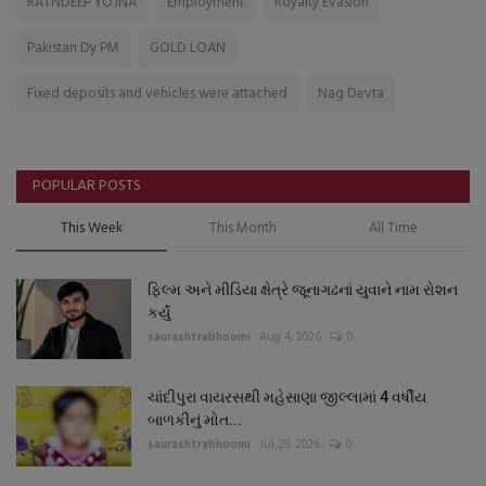
RATNDEEP YOJNA
Employment
Royalty Evasion
Pakistan Dy PM
GOLD LOAN
Fixed deposits and vehicles were attached
Nag Devta
POPULAR POSTS
This Week
This Month
All Time
ફિલ્મ અને મીડિયા ક્ષેત્રે જૂનાગઢનાં યુવાને નામ રોશન
કર્યું
saurashtrabhoomi
Aug 4, 2026
0
ચાંદીપુરા વાયરસથી મહેસાણા જીલ્લામાં 4 વર્ષીય
બાળકીનું મોત...
saurashtrabhoomi
Jul 29, 2026
0