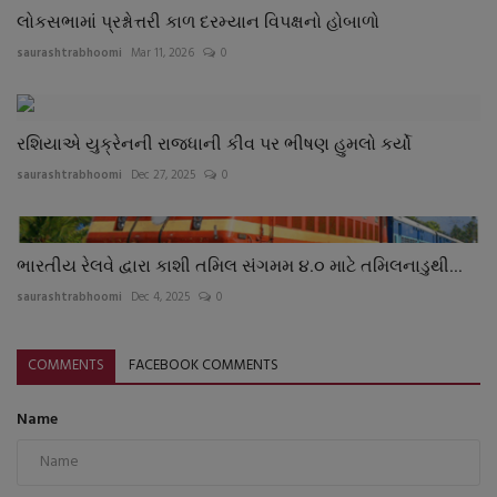
લોકસભામાં પ્રશ્નોત્તરી કાળ દરમ્યાન વિપક્ષનો હોબાળો
saurashtrabhoomi
Mar 11, 2026
0
રશિયાએ યુક્રેનની રાજધાની કીવ પર ભીષણ હુમલો કર્યો
saurashtrabhoomi
Dec 27, 2025
0
ભારતીય રેલવે દ્વારા કાશી તમિલ સંગમમ ૪.૦ માટે તમિલનાડુથી...
saurashtrabhoomi
Dec 4, 2025
0
COMMENTS
FACEBOOK COMMENTS
Name