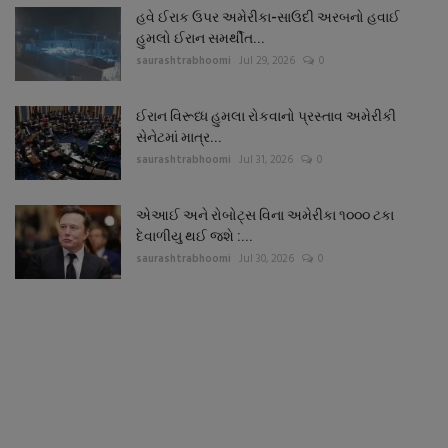
હવે ઈરાક ઉપર અમેરીકા-સાઉદી અરબનો હવાઈ
હુમલો ઈરાન સમર્થીત...
saurashtrabhoomi
Jul 29, 2026
0
ઈરાન વિરૂધ્ધ હુમલા રોકવાનો પ્રસ્તાવ અમેરીકી
સેનેટમાં માત્ર...
saurashtrabhoomi
Jul 31, 2026
0
એઆઈ અને રોબોટ્સ વિના અમેરીકા ૧૦૦૦ ટકા
દેવાળીયુ થઈ જશે :...
saurashtrabhoomi
Jul 30, 2026
0