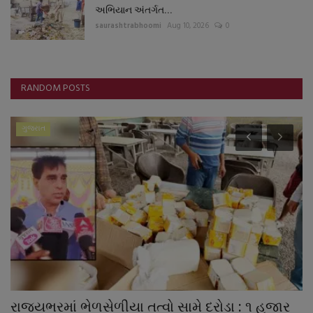
અભિયાન અંતર્ગત...
saurashtrabhoomi
Aug 10, 2026
0
RANDOM POSTS
ગુજરાત
રાજ્યભરમાં ભેળસેળીયા તત્વો સામે દરોડા : ૧ હજાર
હ