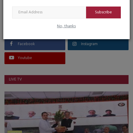
VOTING POLL
Subscribe
No, thanks
FOLLOW US
Facebook
Instagram
Youtube
LIVE TV