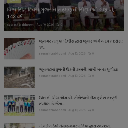
ગુજરાત
વિશ્વ સિંહ દિવસે ગુજરાતે સંરક્ષણની સિદ્ધિઓ ગણાવી,
143 વર્ષ...
saurashtrabhoomi
Aug 10, 2026
0
જૂનાગઢ તાલુકા પોલીસ દ્વારા જુગાર અંગે વ્યાપક દરોડા :
૧૦...
saurashtrabhoomi
Aug 10, 2026
0
જૂનાગઢમાં ધુળની ઉડતી ડમ્મરી: માર્ગો બન્યા ધુળીયા
saurashtrabhoomi
Aug 10, 2026
0
ઊનાની એચ.એમ.વી. કોલેજની ટીમ ક્રોસ કન્ટ્રી
સ્પર્ધામાં વિજેતા...
saurashtrabhoomi
Aug 10, 2026
0
માંગરોળ ડેપો તેમજ નગરપાલિકા દ્વારા સ્વચ્છતા