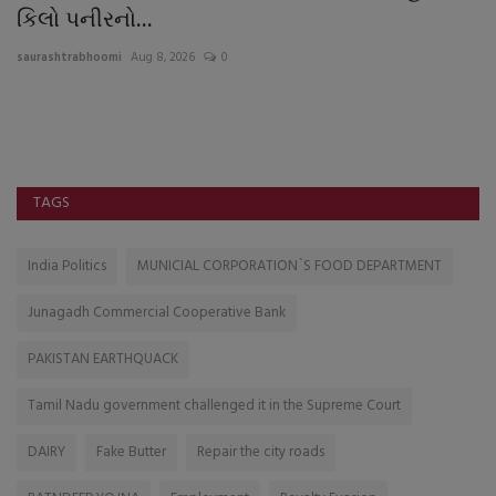
કિલો પનીરનો...
સ્
saurashtrabhoomi
Aug 8, 2026
0
sa
ડ
વ્
કુદ
TAGS
India Politics
MUNICIAL CORPORATION`S FOOD DEPARTMENT
Junagadh Commercial Cooperative Bank
PAKISTAN EARTHQUACK
Tamil Nadu government challenged it in the Supreme Court
DAIRY
Fake Butter
Repair the city roads