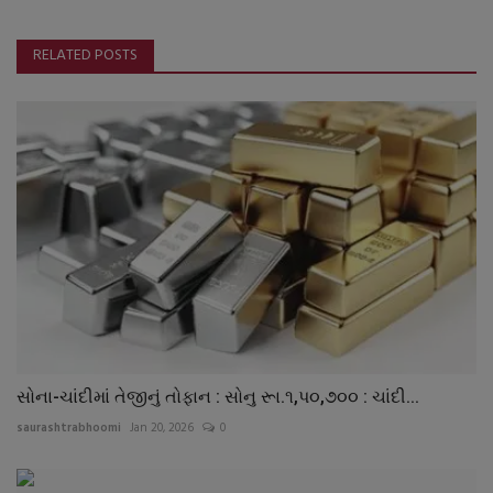
RELATED POSTS
સોના-ચાંદીમાં તેજીનું તોફાન : સોનુ રૂા.૧,પ૦,૭૦૦ : ચાંદી...
saurashtrabhoomi
Jan 20, 2026
0