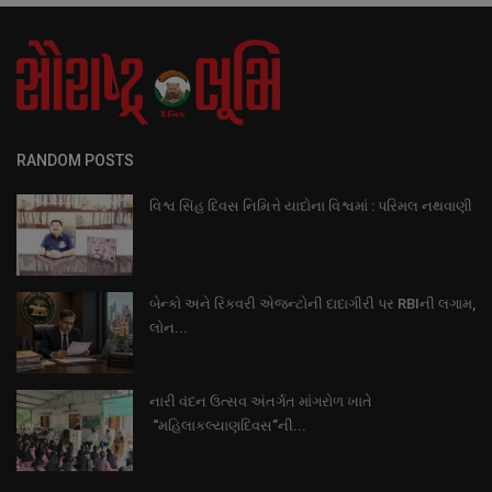
RANDOM POSTS
વિશ્વ સિંહ દિવસ નિમિત્તે યાદોના વિશ્વમાં : પરિમલ નથવાણી
બેન્કો અને રિકવરી એજન્ટોની દાદાગીરી પર RBIની લગામ,
લોન...
નારી વંદન ઉત્સવ અંતર્ગત માંગરોળ ખાતે
“મહિલાકલ્યાણદિવસ”ની...