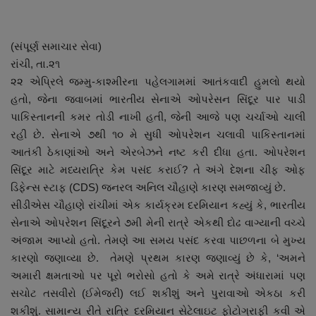
About Author
Contact
(સંપૂર્ણ સમાચાર સેવા)
રાંચી, તા.૨૧
Dipotsav Special
૨૨ એપ્રિલે જમ્મુ-કાશ્મીરના પહેલગામમાં આતંકવાદી હુમલો થયો
હતો, જેના જવાબમાં ભારતીય સેનાએ ઓપરેસન સિંદૂર પાર પાડી
આંતરરાષ્ટ્રીય
પાકિસ્તાનની કમર તોડી નાખી હતી, જેની આજે પણ ચર્ચાઓ ચાલી
રહી છે. સેનાએ ૭થી ૧૦ મે સુધી ઓપરેશન ચલાવી પાકિસ્તાનમાં
રાષ્ટ્રીય
આતંકી ઠેકાણાંઓ અને એરબેઝને નષ્ટ કરી દીધા હતા. ઓપરેશન
સિંદૂર માટે મધ્યરાત્રિ કેમ પસંદ કરાઈ? તે અંગે દેશના ચીફ ઓફ
ગુજરાત
ડિફેન્સ સ્ટાફ (CDS) જનરલ અનિલ ચૌહાણે કારણ સમજાવ્યું છે.
સીડીએસ ચૌહાણે રાંચીમાં એક કાર્યક્રમ દરમિયાન કહ્યું કે, ભારતીય
સેનાએ ઓપરેશન સિંદૂરને ૭મી મેની રાત્રે એકથી દોઢ વાગ્યાની વચ્ચે
જુનાગઢ
અંજામ આપ્યો હતો. તેમણે આ સમય પસંદ કરવા પાછળના બે મુખ્ય
કારણો જણાવ્યા છે. તેમણે પ્રથમ કારણ જણાવ્યું છે કે, ‘અમને
Support US
અમારી ક્ષમતાઓ પર પૂરો ભરોસો હતો કે અમે રાત્રે અંધારામાં પણ
સચોટ તસવીરો (ઈમેજરી) લઈ શકીશું અને પુરાવાઓ એકઠા કરી
બજારના સમાચાર
શકીશું. સામાન્ય રીતે રાત્રિ દરમિયાન સેટેલાઇટ ફોટોગ્રાફી કવી એ