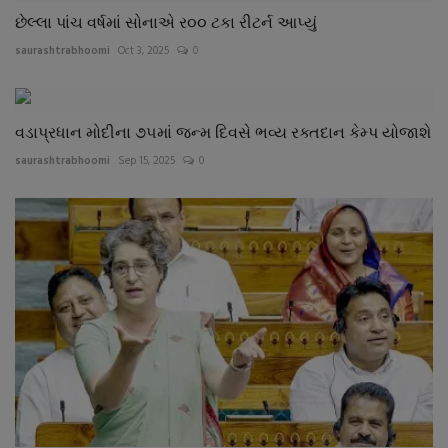
છેલ્લા પાંચ વર્ષમાં સોનાએ ર૦૦ ટકા રીટર્ન આપ્યું
saurashtrabhoomi
Oct 3, 2025
0
વડાપ્રધાન મોદીના ૭૫માં જન્મ દિવસે ભવ્ય રક્તદાન કેમ્પ યોજાશે
saurashtrabhoomi
Sep 15, 2025
0