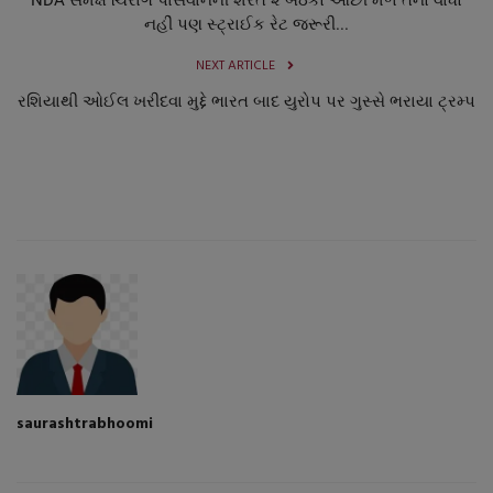
નહીં પણ સ્ટ્રાઈક રેટ જરૂરી...
NEXT ARTICLE
રશિયાથી ઓઈલ ખરીદવા મુદ્દે ભારત બાદ યુરોપ પર ગુસ્સે ભરાયા ટ્રમ્પ
saurashtrabhoomi