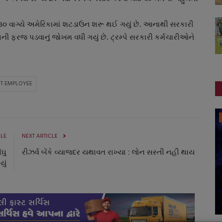
વાગ્યે અમેરિકામાં શટડાઉન શરૂ થઈ ગયું છે. આનાથી સરકારી
 ફરજ પડવાનું જોખમ વધી ગયું છે. ટ્રમ્પે સરકારી કર્મચારીઓને
T EMPLOYEE
ગુજરાત
CLE
NEXT ARTICLE
ઘુ
રીઝર્વ બેંકે વ્યાજદર યથાવત રાખ્યા : લોન સસ્તી નહીં થાય
યું