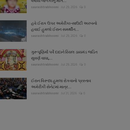
વર્ષીય બાળકીનું મોત...
saurashtrabhoomi
Jul 29, 2026
0
હવે ઈરાક ઉપર અમેરીકા-સાઉદી અરબનો
હવાઈ હુમલો ઈરાન સમર્થીત...
saurashtrabhoomi
Jul 29, 2026
0
ગુરૂપૂણિર્માં પર્વે દાદાને રિયલ ડાયમંડ જડિત
સુવર્ણ વાઘા,...
saurashtrabhoomi
Jul 29, 2026
0
ઈરાન વિરૂધ્ધ હુમલા રોકવાનો પ્રસ્તાવ
અમેરીકી સેનેટમાં માત્ર...
saurashtrabhoomi
Jul 31, 2026
0