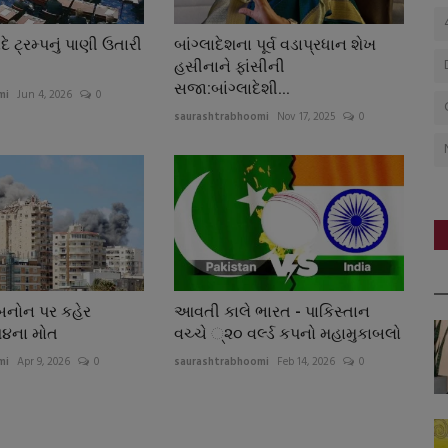
ે ટ્રમ્પનું પાણી ઉતારી
બાંગ્લાદેશના પૂર્વ વડાપ્રધાન શેખ
હસીનાને ફાંસીની
સજા:બાંગ્લાદેશી...
mi
Jun 4, 2026
0
saurashtrabhoomi
Nov 17, 2025
0
બનોન પર કહેર
આવતી કાલે ભારત - પાકિસ્તાન
રપ૪ના મોત
વચ્ચે ્૨૦ વર્લ્ડ કપનો મહામુકાબલો
mi
Apr 9, 2026
0
saurashtrabhoomi
Feb 14, 2026
0