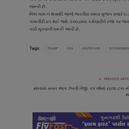
જરૂરી છે.
બિલ પાસ ન થવાથી આજે ભારતીય સમય મુજબ સવારે ૯:૩૦ 
કામગીરી ઠપ થઈ જશે. ૯૦૦,૦૦૦ કર્મચારીને રજા પર જવાની
કાઢી મૂકવાની ધમકી આપી છે.
TRUMP
USA
SHUTDOWN
GOVERNMEN
Tags:
ગુજરાત
PREVIOUS ARTI
સોનામાં સતત આગ ઝરતી તેજી રપ વર્ષમાં ર૬૦૦ ટકા મોં
થ