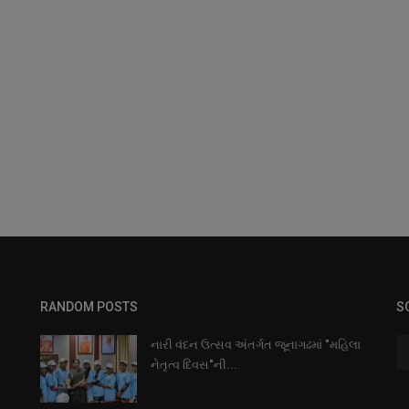
RANDOM POSTS
S
નારી વંદન ઉત્સવ અંતર્ગત જૂનાગઢમાં "મહિલા
નેતૃત્વ દિવસ"ની...