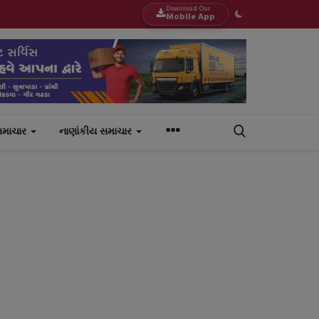
Download Our
Mobile App
સમાચાર
નાણાંકીય સમાચાર