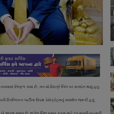
 કરાવવામાં નિષ્ફળ ગયા છે. ગત મોડીરાત્રે બિલ પર મતદાન થયું હતુ.
 રિપબ્લિકન પાર્ટીના વિપક્ષ ડેમોક્રેટ્સનું સમર્થન જરૂરી હતું,
ે બે અપક્ષ સભ્ય છે. ભંડોળ બિલ પસાર કરવા માટે ૬૦ મતની બહુમતી