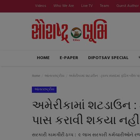
Videos
Who We Are
Live TV
Team
Guest Author
HOME
E-PAPER
DIPOTSAV SPECIAL
Home
આંતરરાષ્ટ્રીય
અમેરીકામાં શટડાઉન : ટ્રમ્પ સંસદમાં ફંડિંગ બીલ 
આંતરરાષ્ટ્રીય
અમેરીકામાં શટડાઉન : ટ
પાસ કરાવી શકયા નહીં
સરકારી કામગીરી ઠપ્પ : ૯ લાખ સરકારી કર્મચારીઓને ર