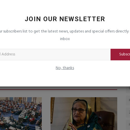
ાહેર
ગુજરાતમાં શિક્ષકો માટે ‘સેવા સમાધાન પોર્ટલ’
આ
લોન્ચ, હવે...
ક
JOIN OUR NEWSLETTER
saurashtrabhoomi
Aug 6, 2026
0
sa
 નુકસાનીનું
શિક્ષણ મંત્રી ડૉ. પ્રદ્યુમન વાજાએ કર્યું લોન્ચિંગ; રાજ્યના 3 લાખથી
ur subscribers list to get the latest news, updates and special offers directly 
વધુ શિક્ષકોને...
inbox
Subsc
No, thanks