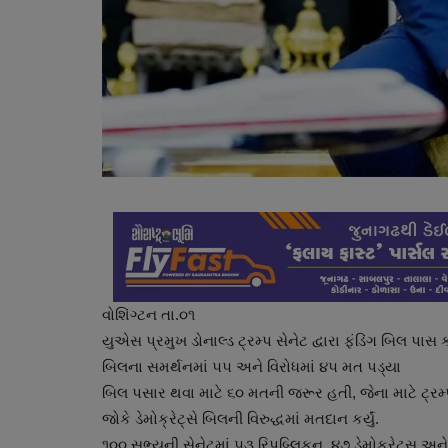
વોશિંગ્ટન તા.૦૧
યુએસ પ્રમુખ ડોનાલ્ડ ટ્રમ્પ સેનેટ દ્વારા ફંડિંગ બિલ પાસ
બિલના સમર્થનમાં ૫૫ અને વિરોધમાં ૪૫ મત પડ્યા
બિલ પસાર થવા માટે ૬૦ મતની જરૂર હતી, જેના માટે ટ્રમ્પની
જોકે ડેમોક્રેટ્સે બિલની વિરુદ્ધમાં મતદાન કર્યું.
૧૦૦ સભ્યની સેનેટમાં ૫૩ રિપબ્લિકન, ૪૭ ડેમોક્રેટ્સ અન