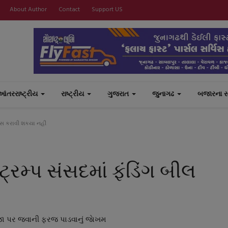
About Author
Contact
Support US
આંતરરાષ્ટ્રીય
રાષ્ટ્રીય
ગુજરાત
જુનાગઢ
બજારના 
પાસ કરાવી શકયા નહીં
્રમ્પ સંસદમાં ફંડિંગ બીલ
જા પર જવાની ફરજ પાડવાનું જાેખમ