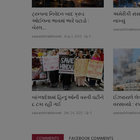
ટ્રમ્પના નિવેદન બાદ ક્રુડ
અમેરીકી સંસદ
ઓઈલના ભાવમાં ભારે ઘટાડો :
નાખ્યું
બેરલ...
saurashtrabhoo
saurashtrabhoomi
Aug 3, 2026
0
બાંગ્લાદેશમાં હિન્દુઓની વસ્તી ઘટીને
ઈઝરાયલે લે
૮ ટકા રહી ગઈ
વરસાવ્યો : 
saurashtrabhoomi
Dec 24, 2025
0
saurashtrabhoo
COMMENTS
FACEBOOK COMMENTS