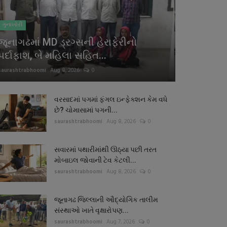
ગુનાખોરી
જૂનાગઢમાં MD ડ્રગ્સની હેરાફેરીનો
પર્દાફાશ, બે મહિલા સહિત...
saurashtrabhoomi
Aug 8, 2026
0
વરસાદમાં પગમાં ફંગલ ઇન્ફેક્શન કેમ વધે
છે? ચોમાસામાં પગની...
saurashtrabhoomi
Aug 8, 2026
0
સવારમાં પથારીમાંથી ઊઠ્યા પછી તરત
મોબાઇલ જોવાની ટેવ કેટલી...
saurashtrabhoomi
Aug 8, 2026
0
જૂનાગઢ જિલ્લાની ઔદ્યોગિક તાલીમ
સંસ્થાઓ ખાતે વૃક્ષારોપણ...
saurashtrabhoomi
Aug 7, 2026
0