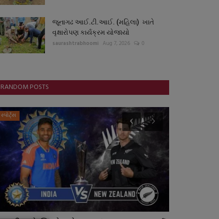
જૂનાગઢ આઈ.ટી.આઈ. (મહિલા) ખાતે
વૃક્ષારોપણ કાર્યક્રમ યોજાયો
saurashtrabhoomi
Aug 7, 2026
0
RANDOM POSTS
સ્પોર્ટ્સ
આંતરરાષ્ટ્રીય