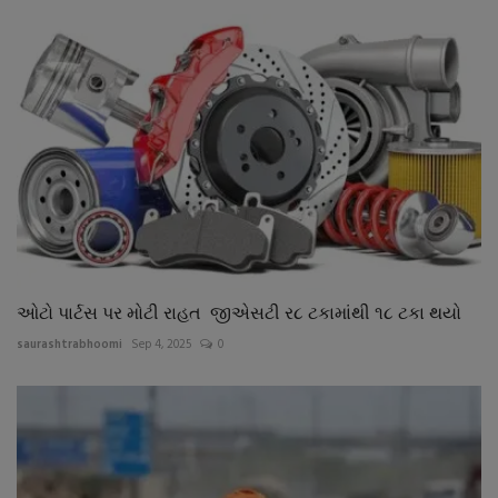
ઓટો પાર્ટસ પર મોટી રાહત જીએસટી ર૮ ટકામાંથી ૧૮ ટકા થયો
saurashtrabhoomi
Sep 4, 2025
0