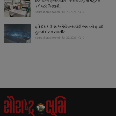
રિલાયન્સ ફાઉન્ડેશન - અક્ષયપાત્રની પહેલને
કલેક્ટરે બિરદાવી...
saurashtrabhoomi
Jul 29, 2026
0
હવે ઈરાક ઉપર અમેરીકા-સાઉદી અરબનો હવાઈ
હુમલો ઈરાન સમર્થીત...
saurashtrabhoomi
Jul 29, 2026
0