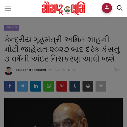
રાષ્ટ્રીય
Home
કેન્દ્રીય ગૃહમંત્રી અમિત શાહની
E-paper
મોટી જાહેરાત ૨૦૨૭ બાદ દરેક કેસનું
૩ વર્ષની અંદર નિરાકરણ આવી જશે
Videos
saurashtrabhoomi
Oct 14, 2025 - 12:23
0
Who We Are
Live TV
Team
Guest Author