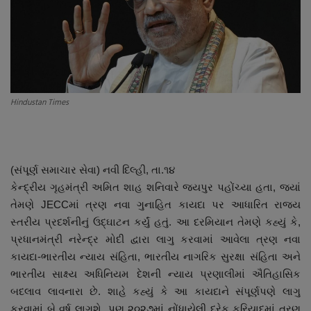
About Author
Contact
Dipotsav Special
Hindustan Times
આંતરરાષ્ટ્રીય
રાષ્ટ્રીય
(સંપૂર્ણ સમાચાર સેવા) નવી દિલ્હી, તા.૧૪
ગુજરાત
કેન્દ્રીય ગૃહમંત્રી અમિત શાહ શનિવારે જયપુર પહોંચ્યા હતા, જ્યાં
તેમણે JECCમાં ત્રણ નવા ગુનાહિત કાયદા પર આધારિત રાજ્ય
જુનાગઢ
સ્તરીય પ્રદર્શનીનું ઉદ્ઘાટન કર્યું હતું. આ દરમિયાન તેમણે કહ્યું કે,
પ્રધાનમંત્રી નરેન્દ્ર મોદી દ્વારા લાગુ કરવામાં આવેલા ત્રણ નવા
Support US
કાયદા-ભારતીય ન્યાય સંહિતા, ભારતીય નાગરિક સુરક્ષા સંહિતા અને
ભારતીય સાક્ષ્ય અધિનિયમ દેશની ન્યાય પ્રણાલીમાં ઐતિહાસિક
બજારના સમાચાર
બદલાવ લાવનારા છે. શાહે કહ્યું કે આ કાયદાને સંપૂર્ણપણે લાગુ
કરવામાં બે વર્ષ લાગશે, પણ ૨૦૨૭માં નોંધાયેલી દરેક ફરિયાદમાં ત્રણ