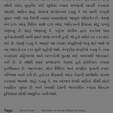
નાણાંકીય સમાચાર
વર્ષની અંદર સુપ્રીમ કોર્ટ સુધીમાં ન્યાય મળવાની ખાતરી કરવામાં
આવશે. અમિત શાહે પોતાના સંબોધનમાં કહ્યું કે આ ખાલી કાનૂની
સુધાર નથી, પણ દેશની ન્યાય વ્યવસ્થામાં આમૂલ પરિવર્તન છે. તેમણે
સ્થાનિક સમાચાર
તેને ઇઝ ઓફ લિવિંગ સાથે ઇઝ ઓફ જસ્ટિસની દિશામાં મોટું પગલું
ગણાવ્યું છે. શાહે જણાવ્યું કે, પહેલા પોલીસ દ્વારા પકડેલા ૧૦૦
સ્પોર્ટ્સ
ગુનેગારોમાંથી ખાલી ૪૨ને સજા મળતી હતી, જે હવે વધીને ૬૦ ટકા થઈ
ગઈ છે. તેમણે કહ્યું કે, જ્યારે આ કાયદા સંપૂર્ણપણે લાગુ થઈ જશે તો
રાશિફળ
આ આંકડો ૯૦ ટકા સુધી પહોંચી જશે. કેન્દ્રીય મંત્રીએ કહ્યું કે, નવા
કાયદામાં મહિલાઓ અને બાળકોની સુરક્ષા માટે અલગથી જાેગવાઈ
ગુનાખોરી
કરી છે. ૭ વર્ષથી વધારે સજાવાળા કેસમાં હવે ફોરેન્સિક તપાસ
ફરજિયાત છે. આતંકવાદ, મોબ લિંચિંગ અને સંગઠિત ગુનાની સ્પષ્ટ
બોલિવૂડ
પરિભાષા નક્કી કરી છે. હવે ૯૦ દિવસની અંદર કેસની ચાર્જશીટ દાખલ
કરવામાં આવશે. શાહે કહ્યું કે, આ બદલાવ ૨૧મી સદીનો સૌથી મોટો
સ્વાસ્થ્ય
ન્યાયિક સુધાર છે અને તેનાથી દેશની આપરાધિક ન્યાય સિસ્ટમ
દુનિયામાં સૌથી આધુનિક બની જશે.
Amit Shah
Minister of Home Affairs of India
Tags: