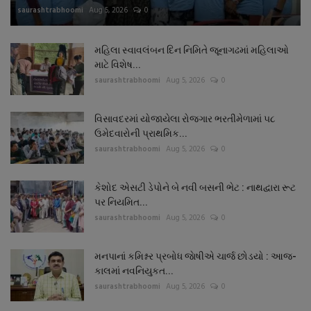
saurashtrabhoomi
Aug 5, 2026
0
મહિલા સ્વાવલંબન દિન નિમિતે જૂનાગઢમાં મહિલાઓ
માટે વિશેષ...
saurashtrabhoomi
Aug 5, 2026
0
વિસાવદરમાં યોજાયેલા રોજગાર ભરતીમેળામાં ૫૮
ઉમેદવારોની પ્રાથમિક...
saurashtrabhoomi
Aug 5, 2026
0
કેશોદ એસટી ડેપોને બે નવી બસની ભેટ : નાથદ્વારા રૂટ
પર નિયમિત...
saurashtrabhoomi
Aug 5, 2026
0
મનપાનાં કમિશ્નર પ્રબોધ જાેષીએ ચાર્જ છોડયો : આજ-
કાલમાં નવનિયુકત...
saurashtrabhoomi
Aug 5, 2026
0