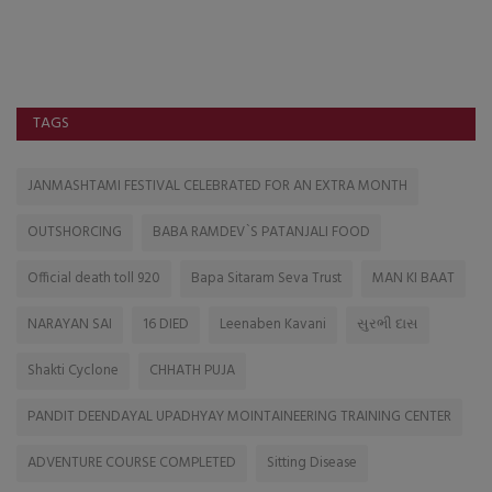
આગામી તા. ૯ સપ્ટેમ્બરનાં યોજાનારી યાર્ડની ચુંટણીમાં સત્તા કબ્જે કરવા ૩ થી ૪
જુથ...
TAGS
JANMASHTAMI FESTIVAL CELEBRATED FOR AN EXTRA MONTH
OUTSHORCING
BABA RAMDEV`S PATANJALI FOOD
Official death toll 920
Bapa Sitaram Seva Trust
MAN KI BAAT
NARAYAN SAI
16 DIED
Leenaben Kavani
સુરભી દાસ
Shakti Cyclone
CHHATH PUJA
PANDIT DEENDAYAL UPADHYAY MOINTAINEERING TRAINING CENTER
ADVENTURE COURSE COMPLETED
Sitting Disease