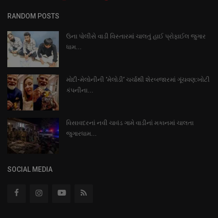
RANDOM POSTS
ઉના પોલીસે વાડી વિસ્તારમાં ચાલતું હાઈ પ્રોફાઈલ જુગાર
ધામ...
મોદી-મેલોનીની ‘મેલોડી’ ચર્ચાથી શેરબજારમાં ગૂંચવણ:ખોટી
કંપનીના...
વિસાવદરનાં નવી ચાવંડ ગામે વાડીનાં મકાનમાં ચાલતા
જુગારધામ...
SOCIAL MEDIA