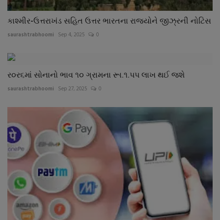
કાશ્મીર-ઉત્તરાખંડ સહિત ઉત્તર ભારતના રાજ્યોને જીઝ્રની નોટિસ
saurashtrabhoomi
Sep 4, 2025
0
ર૦ર૬માં સોનાનો ભાવ ૧૦ ગ્રામના રૂા.૧.પપ લાખ થઈ જશે
saurashtrabhoomi
Sep 27, 2025
0