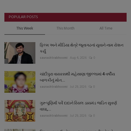
POPULAR POSTS
This Week
This Month
All Time
ફિલ્મ અને મીડિયા ક્ષેત્રે જૂનાગઢનાં યુવાને નામ રોશન
કર્યું
saurashtrabhoomi
Aug 4, 2026
0
ચાંદીપુરા વાયરસથી મહેસાણા જીલ્લામાં 4 વર્ષીય
બાળકીનું મોત...
saurashtrabhoomi
Jul 29, 2026
0
ગુરૂપૂણિર્માં પર્વે દાદાને રિયલ ડાયમંડ જડિત સુવર્ણ
વાઘા,...
saurashtrabhoomi
Jul 29, 2026
0