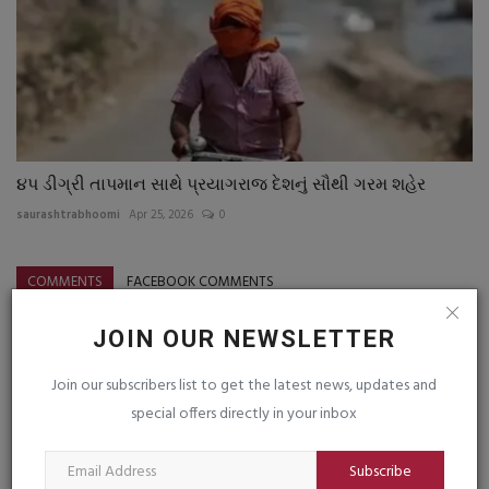
૪પ ડીગ્રી તાપમાન સાથે પ્રયાગરાજ દેશનું સૌથી ગરમ શહેર
saurashtrabhoomi
Apr 25, 2026
0
COMMENTS
FACEBOOK COMMENTS
Name
JOIN OUR NEWSLETTER
Join our subscribers list to get the latest news, updates and
special offers directly in your inbox
Email
Subscribe