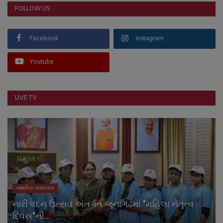
FOLLOW US
Facebook
Instagram
Youtube
LIVE TV
સ્થાનિક સમાચાર
નારી વંદન ઉત્સવ અંતર્ગત જૂનાગઢમાં "મહિલા નેતૃત્વ
દિવસ"ની...