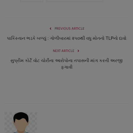
PREVIOUS ARTICLE
પાકિસ્તાન ભડકે બળ્યું : ગોળીબારમાં ૨૫૦થી વધુ મોતનો TLPનો દાવો
NEXT ARTICLE
સુપ્રીમ કોર્ટે વોટ ચોરીના આરોપોના તપાસની માંગ કરતી અરજી
ફગાવી