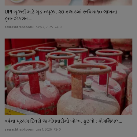
UPI યુઝર્સ માટે ગુડ ન્યૂઝ : ૨૪ કલાકમાં રૂપિયા૧૦ લાખના
ટ્રાન્ઝેક્શન...
saurashtrabhoomi
Sep 4, 2025
0
વર્ષના પ્રથમ દિવસે જ મોંઘવારીનો બોમ્બ ફુટયો : કોમર્શિયલ...
saurashtrabhoomi
Jan 1, 2026
0