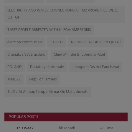
ELECTRICITY AND WATER CONNECTIONS OF 182 PROPERTIES WERE
CUT OFF
THREE PEOPLE ARRESTED WITH ILLEGA; AMBERGRIS
election commission
10 DIED
NO MORE ATTACK ON QUTAR
ChanakyaNaVarasdaro
Chief Minister Bhupendra Patel
POLAND
Dattatreya Hosabale
Junagadh District Panchayat
JUNE 22
Help For Farmers
Traffic At Ambaji Tempal Girnar On Mahashivratri
POPULAR POSTS
This Week
This Month
All Time