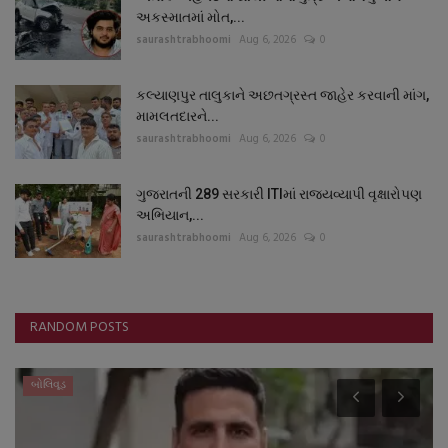
અકસ્માતમાં મોત,...
saurashtrabhoomi
Aug 6, 2026
0
કલ્યાણપુર તાલુકાને અછતગ્રસ્ત જાહેર કરવાની માંગ,
મામલતદારને...
saurashtrabhoomi
Aug 6, 2026
0
ગુજરાતની 289 સરકારી ITIમાં રાજ્યવ્યાપી વૃક્ષારોપણ
અભિયાન,...
saurashtrabhoomi
Aug 6, 2026
0
RANDOM POSTS
બોલિવૂડ