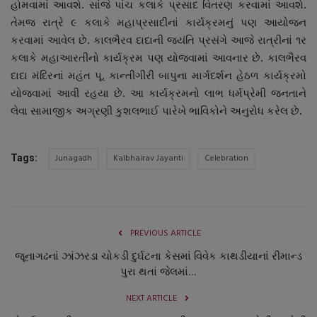
હોમવામાં આવશે. સાંજે પાંચ કલાકે પ્રસાદ વિતરણ કરવામાં આવશે.
નાણાંકીય સમાચાર
તેમજ રાત્રે ૯ કલાકે મહાપ્રસાદીનાં કાર્યક્રમનું પણ આયોજન
કરવામાં આવેલ છે. કાલભૈરવ દાદાની જયંતિ પ્રસંગે આજે રાત્રીનાં ૧ર
સ્થાનિક સમાચાર
કલાકે મહાઆરતીનો કાર્યક્રમ પણ યોજવામાં આવનાર છે. કાલભૈરવ
દાદા મંદિરનાં મહંત પૂ. કાન્તીગીરી બાપુના માર્ગદર્શન હેઠળ કાર્યક્રમો
સ્પોર્ટ્સ
યોજવામાં આવી રહયા છે. આ કાર્યક્રમનો લાભ ધર્મપ્રેમી જનતાને
લેવા સામાજીક અગ્રણી કુશલભાઈ પારેખે ભાવિકોને અનુરોધ કરેલ છે.
રાશિફળ
Junagadh
Kalbhairav Jayanti
Celebration
Tags:
ગુનાખોરી
બોલિવૂડ
સ્વાસ્થ્ય
PREVIOUS ARTICLE
જૂનાગઢનાં ઝાંઝરડા ચોકડી દુર્ઘટના કેસમાં વિવેક કાથડીયાનાં રીમાન્ડ
પુરા થતાં જેલમાં...
NEXT ARTICLE