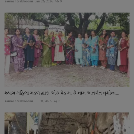
saurashtrabhoomi
Jan 26, 2026
0
શ્યામ મહિલા મંડળ દ્વારા એક પેડ મા કે નામ અંતર્ગત વૃક્ષોના...
saurashtrabhoomi
Jul 31, 2026
0