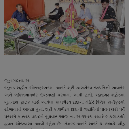
About Author
Contact
Dipotsav Special
આંતરરાષ્ટ્રીય
રાષ્ટ્રીય
ગુજરાત
જૂનાગઢ તા. ૧ર
જૂનાઢ સહીત સૌરાષ્ટ્રભરમાં આજે શ્રી કાલભૈરવ જયંતિની ભાવભેર
જુનાગઢ
અને ભકિતભાવભેર ઉજવણી કરવામાં આવી હતી. જૂનાગઢ શહેરમાં
ભુતનાથ ફાટક પાસે આવેલા કાલભૈરવ દાદાનાં મંદિરે વિવિધ કાર્યક્રમો
Support US
યોજવામાં આવ્યા હતાં. શ્રી કાલભૈરવ દાદાની જયંતિનાં પાવનકારી પર્વ
પ્રસંગે કારતક વદ-૮ને બુધવાર આજ તા. ૧ર-૧૧-રપ સવારે ૯ કલાકથી
બજારના સમાચાર
હવન યોજવામાં આવી રહેલ છે. તેમજ આજે સાંજે ૪ કલાકે બીડુ