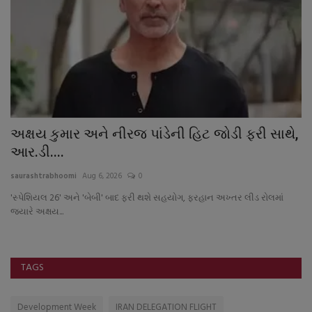
અક્ષય કુમાર અને નીરજ પાંડેની હિટ જોડી ફરી સાથે,
ક
આર.ડી....
ર
saurashtrabhoomi
Aug 6, 2026
0
sa
'સ્પેશિયલ 26' અને 'બેબી' બાદ ફરી થશે સહયોગ, ફરહાન અખ્તર લીડ રોલમાં
જ્યારે અક્ષય...
TAGS
Development Week
IRAN DELEGATION FLIGHT