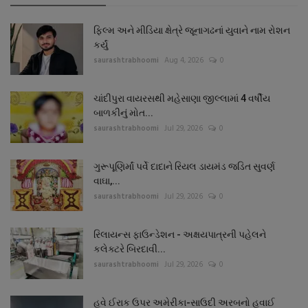
ફિલ્મ અને મીડિયા ક્ષેત્રે જૂનાગઢનાં યુવાને નામ રોશન
કર્યું
saurashtrabhoomi
Aug 4, 2026
0
ચાંદીપુરા વાયરસથી મહેસાણા જીલ્લામાં 4 વર્ષીય
બાળકીનું મોત...
saurashtrabhoomi
Jul 29, 2026
0
ગુરૂપૂણિર્માં પર્વે દાદાને રિયલ ડાયમંડ જડિત સુવર્ણ
વાઘા,...
saurashtrabhoomi
Jul 29, 2026
0
રિલાયન્સ ફાઉન્ડેશન - અક્ષયપાત્રની પહેલને
કલેક્ટરે બિરદાવી...
saurashtrabhoomi
Jul 29, 2026
0
હવે ઈરાક ઉપર અમેરીકા-સાઉદી અરબનો હવાઈ