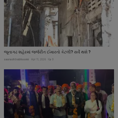
જૂનાગઢ શહેરમાં જર્જરીત ઈમારતો કેટલી? સર્વે થશે ?
saurashtrabhoomi
Apr 11, 2026
0