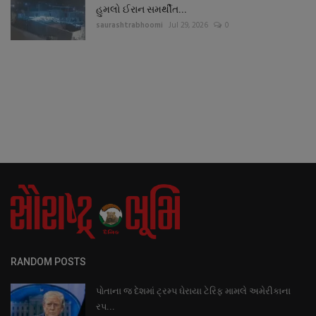
હુમલો ઈરાન સમર્થીત...
saurashtrabhoomi
Jul 29, 2026
0
RANDOM POSTS
પોતાના જ દેશમાં ટ્રમ્પ ઘેરાયા ટેરિફ મામલે અમેરીકાના
રપ...