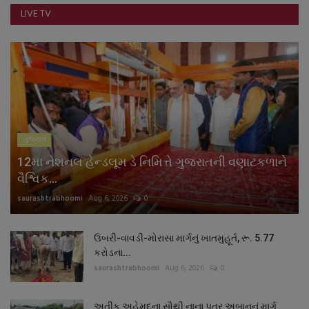
LIVE TV
ગુજરાત
12મા નેશનલ હેન્ડલૂમ ડે નિમિત્તે ગુજરાતની વણાટકળાને
વૈશ્વિક...
saurashtrabhoomi
Aug 6, 2026
0
ઉંબરી-વાવડી-મોરાસા માર્ગનું ખાતમુહૂર્ત, રૂ. 5.77
કરોડના...
saurashtrabhoomi
Aug 6, 2026
0
અતીક અહેમદના સૌથી નાના પુત્ર અબાનનું માર્ગ