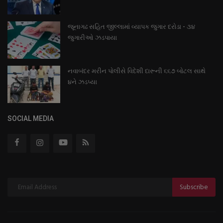
જૂનાગઢ સહિત જીલ્લામાં વ્યાપક જુગાર દરોડા - ૩૪
જુગારીઓ ઝડપાયા
નવાબંદર મરીન પોલીસે વિદેશી દારૂની ૬૬૭ બોટલ સાથે
૪ને ઝડપ્યા
SOCIAL MEDIA
Subscribe