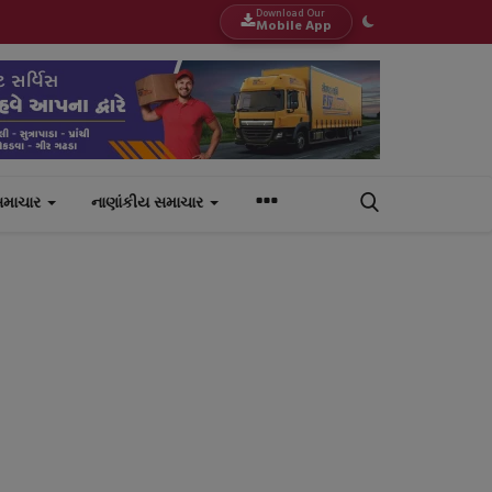
Download Our
Mobile App
સમાચાર
નાણાંકીય સમાચાર