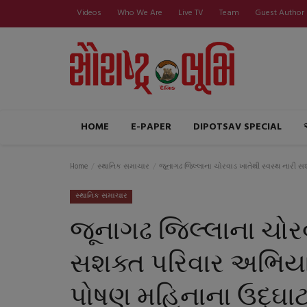
Videos
Who We Are
Live TV
Team
Guest Author
HOME
E-PAPER
DIPOTSAV SPECIAL
Home
સ્થાનિક સમાચાર
જૂનાગઢ જિલ્લાના ચોરવાડ ખાતેથી સ્વસ્થ નારી 
સ્થાનિક સમાચાર
જૂનાગઢ જિલ્લાના ચોરવ
સશક્ત પરિવાર અભિયાનન
પોષણ મહિનાના ઉદ્ઘ