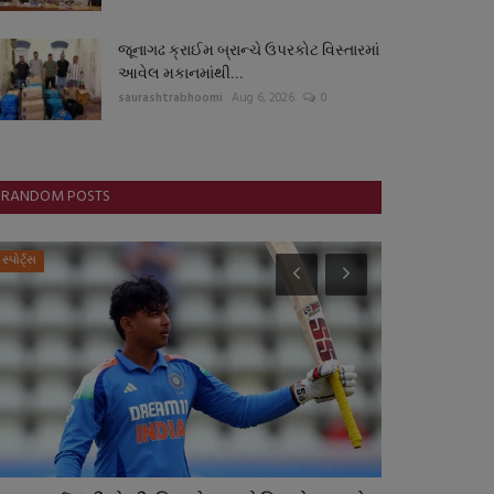
જૂનાગઢ ક્રાઈમ બ્રાન્ચે ઉપરકોટ વિસ્તારમાં
આવેલ મકાનમાંથી...
saurashtrabhoomi
Aug 6, 2026
0
RANDOM POSTS
સ્પોર્ટ્સ
ગુનાખોરી