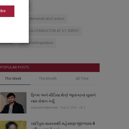
AAM AADMI PARTY
ribe
Deceased's family demands strict action
WHO WORKING AS A CONDUCTOR AT S.T. DEPOT
BHOPAL
75Yearsofinspiration
POPULAR POSTS
This Week
This Month
All Time
ફિલ્મ અને મીડિયા ક્ષેત્રે જૂનાગઢનાં યુવાને
નામ રોશન કર્યું
saurashtrabhoomi
Aug 4, 2026
0
ચાંદીપુરા વાયરસથી મહેસાણા જીલ્લામાં 4