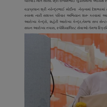
ચોરવાડ ખાતે સાંસદ શ્રી રાજેશભાઈ ચુડાસમાના અધ્યક્ષ સ
વડાપ્રધાન શ્રી નરેન્દ્રભાઈ મોદીના નેતૃત્વમાં દેશભ
સ્વસ્થ નારી સશક્ત પરિવાર અભિયાન શરૂ કરવામાં આવ્ય
આરોગ્ય કેન્દ્રો, શહેરી આરોગ્ય કેન્દ્ર,તેમજ સબ સ
સઘન આરોગ્ય તપાસ, સ્પેશિયાલિસ્ટ સેવાઓ તેમજ સ્ક્રિનિ
સ્વાસ્થ્ય