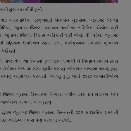
ેમ્પની મુલાકાત લીધી હતી.
ાડ નગરપાલિકા પ્રમુખશ્રી બેનાબેન ચુડાસમા, જૂનાગઢ જિલ્લા
સોદિયા, જૂનાગઢ જિલ્લા પંચાયત આરોગ્ય સમિતિના ચેરમેન શ્રી
ચા, જૂનાગઢ જિલ્લા વિકાસ અધિકારી શ્રી એચ. પી. પટેલ, જૂનાગઢ
વી સહિતના ઉપસ્થિત રહ્યા હતા. કાર્યક્રમમાં સ્વાગત પ્રવચન
યું હતું.
ે યોજાયેલ આ કેમ્પમાં કુલ ૬૮૦ લાભાર્થી ને નિષ્ણાત તબીબ દ્વારા
નેશન કેમ્પ માં ૨૨૫ યુનીટ બ્લડનું ક્લેકશન કરવામાં આવ્યું હતુ.
ય કેમ્પનું આયોજન કરવામાં આવ્યુ હતુ. જેમાં ૭૬૬૦ લાભાર્થીઓએ
લ્લા ગ્રામ્ય વિસ્તારમાં નિષ્ણાત તબીબ દ્વારા ૪૫ મેડીકલ કેમ્પ
ં આયોજન કરવામાં આવ્યુ હતુ.
 હેઠળ જૂનાગઢ જિલ્લા ગ્રામ્ય વિસ્તારની ૩૨૨ માધ્યમિક શાળાની
ની પણ આરોગ્ય તપાસ પણ કરવામાં આવશે.