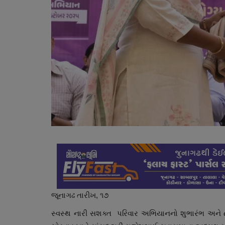
જૂનાગઢ તારીખ, ૧૭
સ્વસ્થ નારી સશક્ત પરિવાર અભિયાનનો શુભારંભ અને ૮