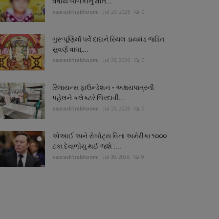
વર્ષીય બાળકીનું મોત...
saurashtrabhoomi
Jul 29, 2026
0
ગુરૂપૂણિર્માં પર્વે દાદાને રિયલ ડાયમંડ જડિત
સુવર્ણ વાઘા,...
saurashtrabhoomi
Jul 29, 2026
0
રિલાયન્સ ફાઉન્ડેશન - અક્ષયપાત્રની
પહેલને કલેક્ટરે બિરદાવી...
saurashtrabhoomi
Jul 29, 2026
0
એઆઈ અને રોબોટ્સ વિના અમેરીકા ૧૦૦૦
ટકા દેવાળીયુ થઈ જશે :...
saurashtrabhoomi
Jul 30, 2026
0