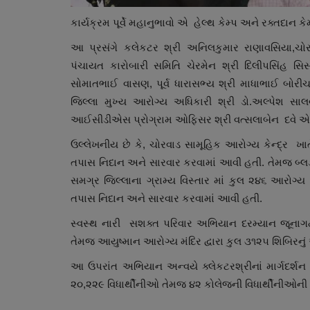
કાર્યક્રમ પૂર્વે મહાનુભાવો એ હેલ્થ કેમ્પ અને રક્તદાન ક
આ પ્રસંગે કલેકટર શ્રી અનિલકુમાર રાણાવસિયા,ચોરવ
પંચાયત કારોબારી સમિતિ ચેરમેન શ્રી દિલીપસિંહ સિ
સોમાતભાઈ વાસણ, પૂર્વ ધારાસભ્ય શ્રી માધાભાઈ બોરી
જિલ્લા મુખ્ય આરોગ્ય અધિકારી શ્રી ડો.અલ્પેશ સાલ
આઈસીડીએસ પ્રોગ્રામ ઓફિસર શ્રી વત્સલાબેન દવે એ કર્
ઉલ્લેખનીય છે કે, ચોરવાડ સામૂહિક આરોગ્ય કેન્દ્ર ખાત
તપાસ નિદાન અને સારવાર કરવામાં આવી હતી. તેમજ બ્લડ ડો
સમગ્ર જિલ્લાના ગ્રામ્ય વિસ્તાર માં કુલ ૨૪૬ આરોગ્
તપાસ નિદાન અને સારવાર કરવામાં આવી હતી.
સ્વસ્થ નારી સશક્ત પરિવાર અભિયાન દરમ્યાન જૂનાગઢ જિ
તેમજ આયુષ્માન આરોગ્ય મંદિર દ્વારા કુલ ૩૧૨૫ શિબિરનુ
આ ઉપરાંત અભિયાન અન્વયે ક્લેકટરશ્રીનાં માર્ગદર્શન
૨૦,૨૨૯ વિધાર્થીનીઓ તેમજ ૪૨ કોલેજની વિધાર્થીનીઓ