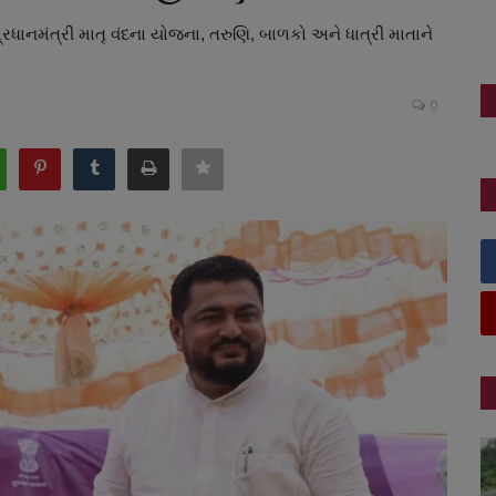
્રધાનમંત્રી માતૃ વંદના યોજના, તરુણિ, બાળકો અને ધાત્રી માતાને
0