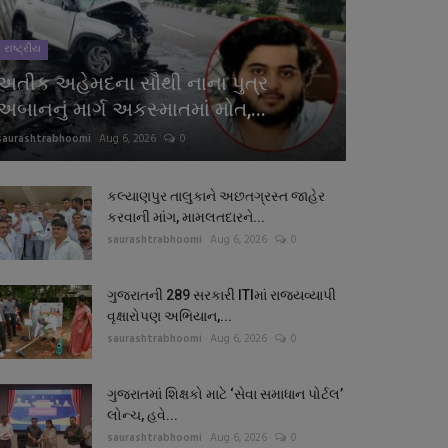
રાષ્ટ્રીય
અતીક અહેમદના સૌથી નાના પુત્ર
અબાનનું માર્ગ અકસ્માતમાં મોત,...
saurashtrabhoomi
Aug 6, 2026
0
કલ્યાણપુર તાલુકાને અછતગ્રસ્ત જાહેર
કરવાની માંગ, મામલતદારને...
saurashtrabhoomi
Aug 6, 2026
0
ગુજરાતની 289 સરકારી ITIમાં રાજ્યવ્યાપી
વૃક્ષારોપણ અભિયાન,...
saurashtrabhoomi
Aug 6, 2026
0
ગુજરાતમાં શિક્ષકો માટે ‘સેવા સમાધાન પોર્ટલ’
લોન્ચ, હવે...
saurashtrabhoomi
Aug 6, 2026
0