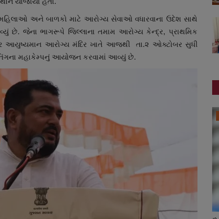
્થાને યોજાયો હતો.
રમાં મહિલાઓ અને બાળકો માટે આરોગ્ય સેવાઓ વધારવાના ઉદેશ સાથે
ું છે. જેના ભાગરૂપે જિલ્લાના તમામ આરોગ્ય કેન્દ્ર, પ્રાથમિક
ેન્ટર આયુષ્યમાન આરોગ્ય મંદિર ખાતે આજથી તા.૨ ઓક્ટોબર સુધી
ંગના મહાકેમ્પનું આયોજન કરવામાં આવ્યું છે.
ગુજરાત