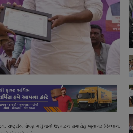
માં રાષ્ટ્રીય પોષણ મહિનાનો ઉદ્ઘાટન સમારોહ જૂનાગઢ જિલ્લાના