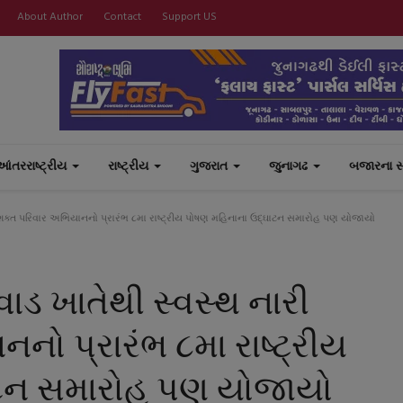
About Author
Contact
Support US
આંતરરાષ્ટ્રીય
રાષ્ટ્રીય
ગુજરાત
જુનાગઢ
બજારના 
સશક્ત પરિવાર અભિયાનનો પ્રારંભ ૮મા રાષ્ટ્રીય પોષણ મહિનાના ઉદ્ઘાટન સમારોહ પણ યોજાયો
ાડ ખાતેથી સ્વસ્થ નારી
ો પ્રારંભ ૮મા રાષ્ટ્રીય
ાટન સમારોહ પણ યોજાયો