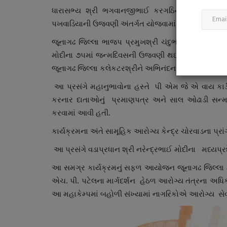
ધારાસભ્ય શ્રી ભગવાનજીભાઈ કરગઠિયાએ વડાપ્રધાન શ
પખવાડિયાની ઉજવણી અંતર્ગત યોજવામાં આવેલ હેલ્થ કેમ્પ
જૂનાગઢ જિલ્લા ભાજપ પ્રમુખશ્રી ચંદુભાઈ મકવાણા એ જણા
મોદીના ૭૫માં જન્મદિવસની ઉજવણી થઈ રહી છે.તેમણે જ
જૂનાગઢ જિલ્લા કલેકટરશ્રીને અભિનંદન પાઠવ્યા હતા.
આ પ્રસંગે મહાનુભાવોના હસ્તે પી એમ જે એ વાય કાર્ડ, 
કરનાર દાતાઓનું પ્રમાણપત્ર અને સાલ ઓઢાડી સન્મા
કરવામાં આવી હતી.
કાર્યક્રમના અંતે સામૂહિક આરોગ્ય કેન્દ્ર ચોરવાડના પ્રાંગ
આ પ્રસંગે વડાપ્રધાન શ્રી નરેન્દ્રભાઈ મોદીના મધ્યપ્રદે
આ સમગ્ર કાર્યક્રમનું સફળ આયોજન જૂનાગઢ જિલ્લા ક
એચ. પી. પટેલના માર્ગદર્શન હેઠળ આરોગ્ય તંત્રના અધિકા
આ મહાકેમ્પમાં બહોળી સંખ્યામાં નાગરિકોએ આરોગ્ય સેવ