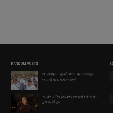
RANDOM POSTS
S
કલ્યાણપુર તાલુકાને અછતગ્રસ્ત જાહેર
કરવાની માંગ, મામલતદારને...
'મહારાની 4'માં ફરી રાજકારણનો રંગ જામશે,
હુમા કુરેશી ટૂંક...