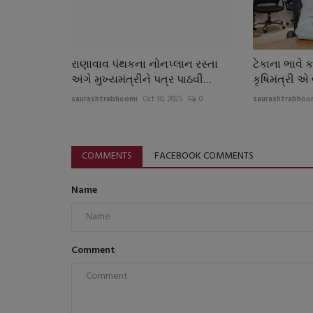
રાણાવાવ પંથકના નોનપ્લાન રસ્તા
ટેકાના ભાવે 
અંગે મુખ્યમંત્રીને પત્ર પાઠવી...
કૃષિમંત્રી એ 
saurashtrabhoomi
Oct 30, 2025
0
saurashtrabhoo
COMMENTS
FACEBOOK COMMENTS
Name
Comment