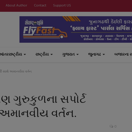
About Author
Contact
Support US
આંતરરાષ્ટ્રીય
રાષ્ટ્રીય
ગુજરાત
જુનાગઢ
બજારના 
્થી સાથે અમાનવીય વર્તન.
 ગુરુકુળના સપોર્ટ
થે અમાનવીય વર્તન.
0