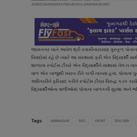
SHREESWAMINARAYNGURUKULJAMANAGR.ORG
જામનગર ખાતે આવેલ શ્રી સ્વામીનારાયણ ગુરુકુળ પોતાના
વિવાદોમાં રહે છે ત્યારે આ સંસ્થામાં ફરી એક વિદ્યાર્થી 
શાળાના સ્પોર્ટસ ટીચરે એક વિદ્યાર્થીને માથામાં તેલ ન ન
વાળ એક બાજુથી ખરાબ રીતે કાપી નાખ્યા હતા. પોતાના 
અધિકારીને ફરિયાદ કરીને સ્પોર્ટસ ટીચર વિરુદ્ધ કડક કાર
વિદ્યાર્થીઓના વાલીઓમાં પોતાના બાળકની સુરક્ષા અને ભવિ
JAMNAGAR
DEO
SPORT
TEACHER
Tags: