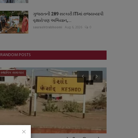
ગુજરાતની 289 સરકારી ITIમાં રાજ્યવ્યાપી
વૃક્ષારોપણ અભિયાન,...
saurashtrabhoomi
Aug 6, 2026
0
RANDOM POSTS
સ્થાનિક સમાચાર
રાષ્ટ્રીય