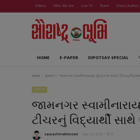
Videos
Who We Are
Live TV
Team
Guest Author
HOME
E-PAPER
DIPOTSAV SPECIAL
Home
ગુજરાત
જામનગર સ્વામીનારાયણ ગુરુકુળના સપોર્ટ ટીચરનું વિદ્યાર
ગુજરાત
જામનગર સ્વામીનારાયણ
ટીચરનું વિદ્યાર્થી સા
saurashtrabhoomi
Sep 23, 2025 - 18:11