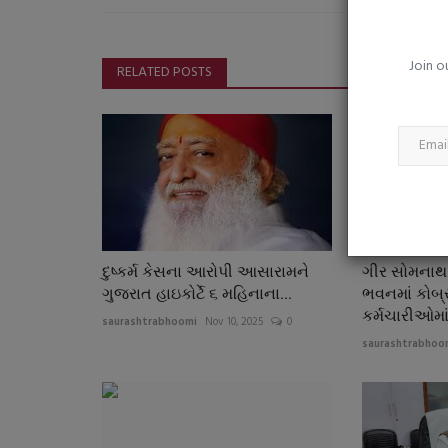
વેરાવળ પાલીકાના નિવૃત કર્મચારીઓ
પૈસા પર પાલિકાની...
Join o
saurashtrabhoomi
Aug 5, 2026
0
RELATED POSTS
નિવૃત્ત કર્મીઓ વર્ષોથી એરિયર્સ માટે ધક્કા ખાતા હોવા છતા
તંત્રને કોઈ ફરક...
દુષ્કર્મ કેસના આરોપી આસારામને
ગીર સોમનાથ
ગુજરાત હાઇકોર્ટે ૬ મહિનાના...
ભવનમાં કોબ્ર
કર્મચારીઓમાં.
saurashtrabhoomi
Nov 10, 2025
0
saurashtrabhoo