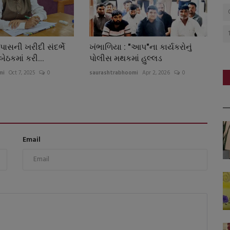
કપાસની ખરીદી સંદર્ભે
ખંભાળિયા : "આપ"ના કાર્યકરોનું
બેઠકમાં કરી...
પોલીસ મથકમાં હુલ્લડ
mi
Oct 7, 2025
0
saurashtrabhoomi
Apr 2, 2026
0
Email