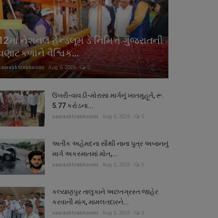
ગુજરાત
12મા નેશનલ હેન્ડલૂમ ડે નિમિત્તે ગુજરાતની
વણાટકળાને વૈશ્વિક...
saurashtrabhoomi
Aug 6, 2026
0
ઉંબરી-વાવડી-મોરાસા માર્ગનું ખાતમુહૂર્ત, રૂ.
5.77 કરોડના...
saurashtrabhoomi
Aug 6, 2026
0
અતીક અહેમદના સૌથી નાના પુત્ર અબાનનું
માર્ગ અકસ્માતમાં મોત,...
saurashtrabhoomi
Aug 6, 2026
0
કલ્યાણપુર તાલુકાને અછતગ્રસ્ત જાહેર
કરવાની માંગ, મામલતદારને...
saurashtrabhoomi
Aug 6, 2026
0