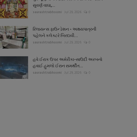
સુવર્ણ વાઘા,...
saurashtrabhoomi
Jul 29, 2026
0
રિલાયન્સ ફાઉન્ડેશન - અક્ષયપાત્રની
પહેલને કલેક્ટરે બિરદાવી...
saurashtrabhoomi
Jul 29, 2026
0
હવે ઈરાક ઉપર અમેરીકા-સાઉદી અરબનો
હવાઈ હુમલો ઈરાન સમર્થીત...
saurashtrabhoomi
Jul 29, 2026
0