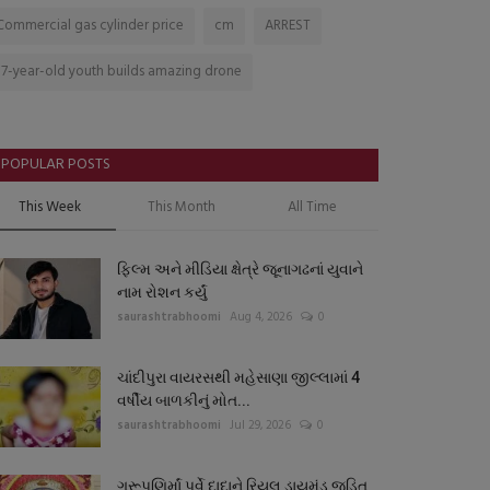
Commercial gas cylinder price
cm
ARREST
17-year-old youth builds amazing drone
POPULAR POSTS
This Week
This Month
All Time
ફિલ્મ અને મીડિયા ક્ષેત્રે જૂનાગઢનાં યુવાને
નામ રોશન કર્યું
saurashtrabhoomi
Aug 4, 2026
0
ચાંદીપુરા વાયરસથી મહેસાણા જીલ્લામાં 4
વર્ષીય બાળકીનું મોત...
saurashtrabhoomi
Jul 29, 2026
0
ગુરૂપૂણિર્માં પર્વે દાદાને રિયલ ડાયમંડ જડિત