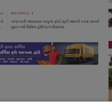
CLE
NEXT ARTICLE
ને
બળાત્કારી આસારામ બાપુનો ફોટો મૂકી આરતી કરવા બાબતે
...
સુરત નવી સિવિલ હોસ્પિટલ વિવાદમાં.
સ્થાનિક સમાચાર