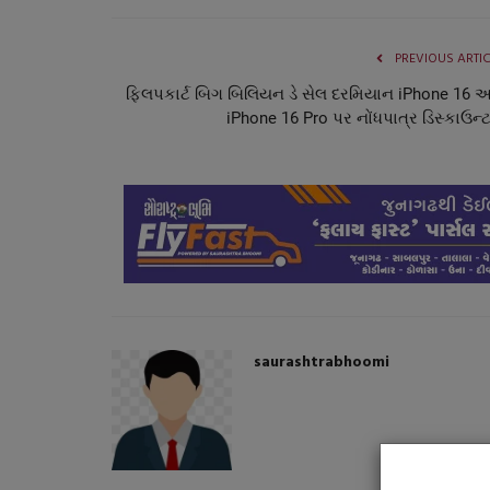
PREVIOUS ARTI
ફ્લિપકાર્ટ બિગ બિલિયન ડે સેલ દરમિયાન iPhone 16 અ
iPhone 16 Pro પર નોંધપાત્ર ડિસ્કાઉન્ટ
ગુજરાત
saurashtrabhoomi