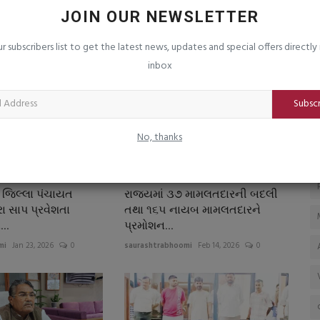
ના હક્કના
નારી વંદન ઉત્સવ અંતર્ગત જૂનાગઢમાં "મહિલા
ક
JOIN OUR NEWSLETTER
નેતૃત્વ દિવસ"ની...
મા
ur subscribers list to get the latest news, updates and special offers directly 
saurashtrabhoomi
Aug 5, 2026
0
sa
inbox
ં પાલીકા
મહિલા નેતૃત્વ દિવસની ઉજવણીમાં મહિલા સરપંચો અને બાલિકા
તા
પંચાયતની દીકરીઓનું સન્માન
રે
Subsc
No, thanks
 જિલ્લા પંચાયત
રાજયમાં ૩૭ મામલતદારની બદલી
ા સાપ પ્રવેશતા
તથા ૧૬૫ નાયબ મામલતદારને
..
પ્રમોશન...
mi
Jan 23, 2026
0
saurashtrabhoomi
Feb 14, 2026
0