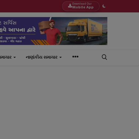
Download Our
Mobile App
સમાચાર
નાણાંકીય સમાચાર