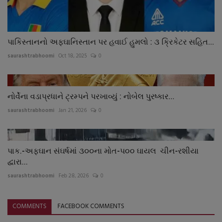
પાકિસ્તાનનો અફઘાનિસ્તાન પર હવાઈ હુમલો : ૩ ક્રિકેટર સહિત...
saurashtrabhoomi
Oct 18, 2025
0
નોર્વેના વડાપ્રધાને ટ્રમ્પને પરખાવ્યું : નોબેલ પુરષ્કાર...
saurashtrabhoomi
Jan 21, 2026
0
પાક.-અફઘાન સંઘર્ષમાં ૩૦૦ના મોત-પ૦૦ ઘાયલ ચીન-રશીયા
દ્વારા...
saurashtrabhoomi
Feb 28, 2026
0
COMMENTS
FACEBOOK COMMENTS