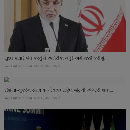
યુધ્ધ કયારે બંધ કરવું તે અમેરીકા નહીં અમે નક્કી કરીશું...
saurashtrabhoomi
Mar 10, 2026
0
રશિયા-યુક્રેન સંઘર્ષ વચ્ચે ૧૦૦ રાફેલ જેટની એન્ટ્રી થતાં...
saurashtrabhoomi
Nov 19, 2025
0