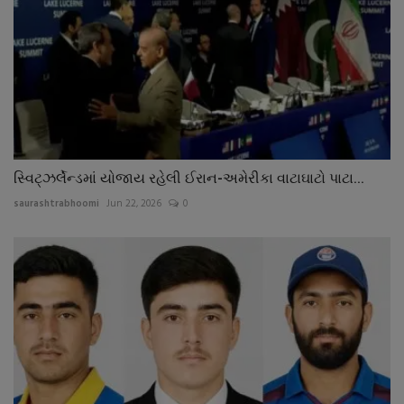
સ્વિટ્ઝર્લેન્ડમાં યોજાય રહેલી ઈરાન-અમેરીકા વાટાઘાટો પાટા...
saurashtrabhoomi
Jun 22, 2026
0