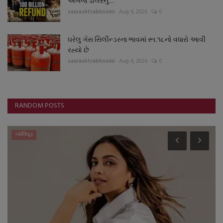
અબજ ડોલરનું...
saurashtrabhoomi
Aug 6, 2026
0
ઘરેલુ ગેસ સિલીન્ડરના ભાવમાં રૂા.૧૮નો વધારો આવી
રહ્યો છે
saurashtrabhoomi
Aug 6, 2026
0
RANDOM POSTS
બોલિવૂડ