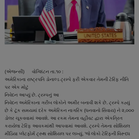
About Author
Contact
Dipotsav Special
આંતરરાષ્ટ્રીય
રાષ્ટ્રીય
(એજન્સી) વોગ્શિંટન તા.૧૦ :
અમેરિકાના રાષ્ટ્રપતિ ડોનાલ્ડ ટ્રમ્પે ફરી એકવાર તેમની ટેરિફ નીતિ
ગુજરાત
પર એક મોટું
નિવેદન આપ્યું છે. ટ્રમ્પનું આ
જુનાગઢ
નિવેદન અમેરિકાના ગરીબ લોકોને અમીર બનાવી શકે છે. ટ્રમ્પે કહ્યું
છે કે ટૂંક સમયમાં દરેક અમેરિકન નાગરિક (ધનવાનો સિવાય) ને ૨,૦૦૦
Support US
ડોલર ચૂકવવામાં આવશે. આ રકમ તેમના વહીવટ દ્વારા એકત્રિત
કરાયેલા ટેરિફ આવકમાંથી આપવામાં આવશે. ટ્રમ્પે તેમના સોશિયલ
બજારના સમાચાર
મીડિયા પ્લેટફોર્મ ટ્રુથ સોશિયલ પર લખ્યું, ‘જે લોકો ટેરિફની વિરૂધ્ધ