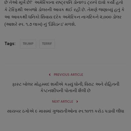
છે તેઓ મૂર્ખ છે!‘ અમેરિકાના રાષ્ટ્રપતિ ડોનાલ્ડ ટ્રમ્પે દાવો કર્યો હતો
નાણાંકીય સમાચાર
કે ટેરિફથી અબજો ડોલરની આવક થઈ રહી છે. તેમણે જણાવ્યું હતું કે
આ આવકથી ધનિકો સિવાય દરેક અમેરિકન નાગરિકને ૨,૦૦૦ ડોલર
સ્થાનિક સમાચાર
(આશરે રૂા. ૧.૭ લાખ) નું ‘ડિવિડન્ડ‘ મળશે.
સ્પોર્ટ્સ
TRUMP
TERRIF
Tags:
રાશિફળ
ગુનાખોરી
PREVIOUS ARTICLE
બોલિવૂડ
ફાસ્ટ બોલર મોહમ્મદ શમીએ કહ્યું ધોની, વિરાટ અને રોહિતની
કેપ્ટનશીપની પોતાની શૈલી છે
સ્વાસ્થ્ય
NEXT ARTICLE
સાયબર ઠગોએ ૯ માસમાં ગુજરાતીઓના રૂા.૧૦૧૧ કરોડ પડાવી લીધા