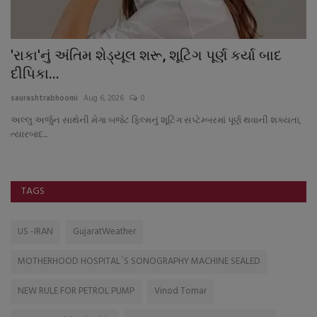
'રાકા'નું અંતિમ શેડ્યૂલ શરૂ, શૂટિંગ પૂર્ણ કર્યા બાદ
ડ
દીપિકા...
કો
saurashtrabhoomi
Aug 6, 2026
0
sa
અલ્લુ અર્જુન સાથેની મેગા બજેટ ફિલ્મનું શૂટિંગ સપ્ટેમ્બરમાં પૂર્ણ થવાની શક્યતા,
ના
ત્યારબાદ...
સો
TAGS
US -IRAN
GujaratWeather
MOTHERHOOD HOSPITAL`S SONOGRAPHY MACHINE SEALED
NEW RULE FOR PETROL PUMP
Vinod Tomar