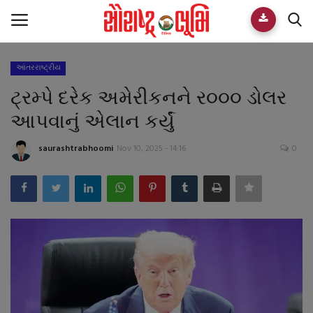
આંતરરાષ્ટ્રીય
Home
ટ્રમ્પે દરેક અમેરીકનને ર૦૦૦ ડોલર
E-paper
આપવાનું એલાન કર્યું
Videos
saurashtrabhoomi
Nov 10, 2025 - 14:16
0
Who We Are
Live TV
Team
Guest Author