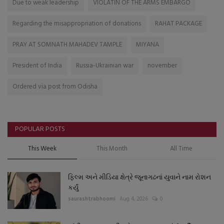
Due to weak leadership
VIOLATIN OF THE ARMS EMBARGO
Regarding the misappropriation of donations
RAHAT PACKAGE
PRAY AT SOMNATH MAHADEV TAMPLE
MIYANA
President of India
Russia-Ukrainian war
november
Ordered via post from Odisha
POPULAR POSTS
This Week
This Month
All Time
ફિલ્મ અને મીડિયા ક્ષેત્રે જૂનાગઢનાં યુવાને નામ રોશન
કર્યું
saurashtrabhoomi
Aug 4, 2026
0