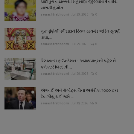
ચાંદીપુરા વાયરસથી મહેસાણા જીલ્લામાં 4 વર્ષીય
બાળકીનું મોત...
saurashtrabhoomi
Jul 29, 2026
0
ગુરૂપૂણિર્માં પર્વે દાદાને રિયલ ડાયમંડ જડિત સુવર્ણ
વાઘા,...
saurashtrabhoomi
Jul 29, 2026
0
રિલાયન્સ ફાઉન્ડેશન - અક્ષયપાત્રની પહેલને
કલેક્ટરે બિરદાવી...
saurashtrabhoomi
Jul 29, 2026
0
એઆઈ અને રોબોટ્સ વિના અમેરીકા ૧૦૦૦ ટકા
દેવાળીયુ થઈ જશે :...
saurashtrabhoomi
Jul 30, 2026
0