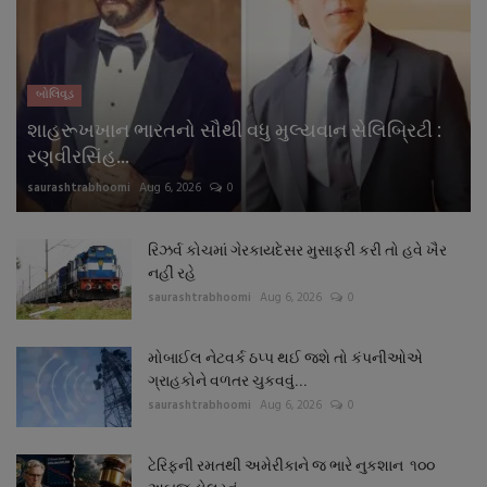
બોલિવૂડ
શાહરૂખખાન ભારતનો સૌથી વધુ મુલ્યવાન સેલિબ્રિટી :
રણવીરસિંહ...
saurashtrabhoomi
Aug 6, 2026
0
રિઝર્વ કોચમાં ગેરકાયદેસર મુસાફરી કરી તો હવે ખૈર
નહીં રહે
saurashtrabhoomi
Aug 6, 2026
0
મોબાઈલ નેટવર્ક ઠપ્પ થઈ જશે તો કંપનીઓએ
ગ્રાહકોને વળતર ચુકવવું...
saurashtrabhoomi
Aug 6, 2026
0
ટેરિફની રમતથી અમેરીકાને જ ભારે નુકશાન ૧૦૦