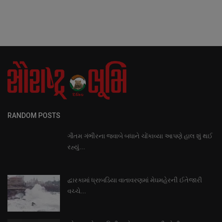
RANDOM POSTS
ગૌતમ ગંભીરના જવાબે બધાને ચોંકાવ્યા આપણે હાલ શું થઈ
રહ્યું...
દ્વારકામાં ધ્રાબડિયા વાતાવરણમાં મેઘમહેરની ઈતેજારી
વચ્ચે...