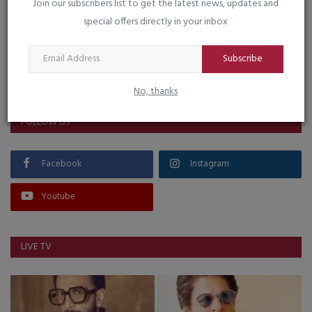
Join our subscribers list to get the latest news, updates and
special offers directly in your inbox
Subscribe
VOTING POLL
No, thanks
FOLLOW US
Facebook
Instagram
Youtube
LIVE TV