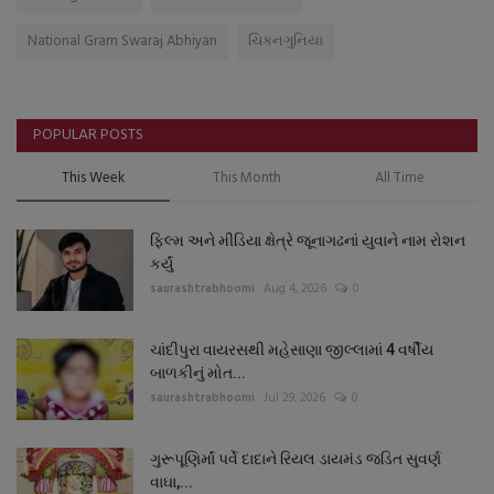
National Gram Swaraj Abhiyan
ચિકનગુનિયા
POPULAR POSTS
This Week
This Month
All Time
ફિલ્મ અને મીડિયા ક્ષેત્રે જૂનાગઢનાં યુવાને નામ રોશન
કર્યું
saurashtrabhoomi
Aug 4, 2026
0
ચાંદીપુરા વાયરસથી મહેસાણા જીલ્લામાં 4 વર્ષીય
બાળકીનું મોત...
saurashtrabhoomi
Jul 29, 2026
0
ગુરૂપૂણિર્માં પર્વે દાદાને રિયલ ડાયમંડ જડિત સુવર્ણ
વાઘા,...