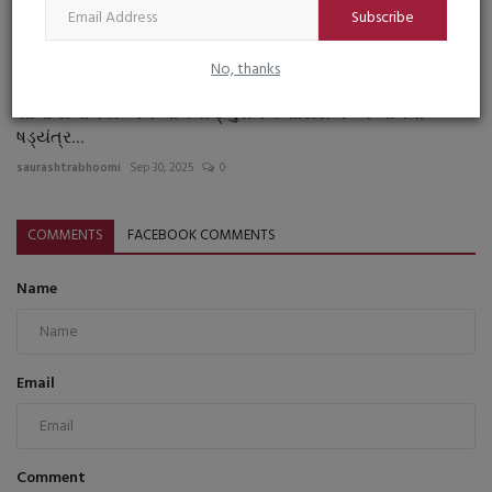
Subscribe
saurashtrabhoomi
Feb 19, 2026
0
No, thanks
શાળા સંચાલકો અને ખાનગી ટ્યુશન ક્લાસિસ વચ્ચે ચાલતા
ષડ્યંત્ર...
saurashtrabhoomi
Sep 30, 2025
0
COMMENTS
FACEBOOK COMMENTS
Name
Email
Comment