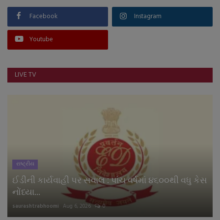
Facebook
Instagram
Youtube
LIVE TV
રાષ્ટ્રીય
ઈડીની કાર્યવાહી પર સવાલ : પાંચ વર્ષમાં ૪૬૦૦થી વધુ કેસ
નોંધ્યા...
saurashtrabhoomi
Aug 6, 2026
0