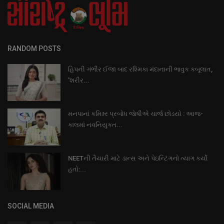
RANDOM POSTS
હિપની ગંભીર ઈજા બાદ રશ્મિકા મંદાનાની ભાવુક કબૂલાત,
'શરીર...
મનપાનાં કમિશ્નર પ્રબોધ જાેષીએ ચાર્જ છોડયો : આજ-
કાલમાં નવનિયુકત...
NEETની તૈયારી માટે ડાન્સ અને પેઇન્ટિંગનો ત્યાગ કર્યો
હતો:...
SOCIAL MEDIA