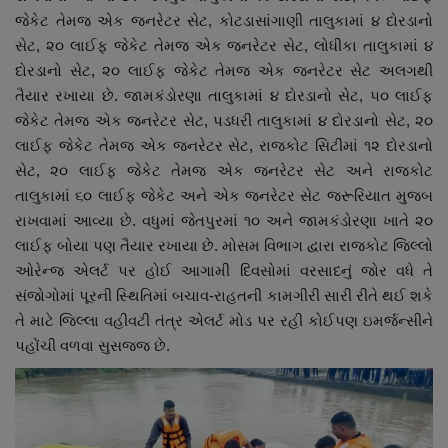
જેકેટ તેમજ એક જનરેટર સેટ, કોટડાસાંગાણી તાલુકામાં ૪ દોરડાનો
સેટ, ૨૦ લાઈફ જેકેટ તેમજ એક જનરેટર સેટ, લોધીકા તાલુકામાં ૪
દોરડાનો સેટ, ૨૦ લાઈફ જેકેટ તેમજ એક જનરેટર સેટ અલગથી
તૈયાર રખાયા છે. જામકંડોરણા તાલુકામાં ૪ દોરડાનો સેટ, ૫૦ લાઈફ
જેકેટ તેમજ એક જનરેટર સેટ, પડધરી તાલુકામાં ૪ દોરડાનો સેટ, ૨૦
લાઈફ જેકેટ તેમજ એક જનરેટર સેટ, રાજકોટ સિટીમાં ૧૨ દોરડાનો
સેટ, ૨૦ લાઈફ જેકેટ તેમજ એક જનરેટર સેટ અને રાજકોટ
તાલુકામાં ૬૦ લાઈફ જેકેટ અને એક જનરેટર સેટ જરૂરિયાત મુજબ
રાખવામાં આવ્યા છે. વધુમાં જેતપુરમાં ૧૦ અને જામકંડોરણા ખાતે ૨૦
લાઈફ બોયા પણ તૈયાર રખાયા છે. મોસમ વિભાગ દ્વારા રાજકોટ જિલ્લો
ઓરેન્જ એલર્ટ પર હોઈ આગામી દિવસોમાં વરસાદનું જોર વધે તે
સંજોગોમાં પૂરની સ્થિતિમાં બચાવ-રાહતની કામગીરી સારી રીતે થઈ શકે
તે માટે જિલ્લા વહીવટી તંત્ર એલર્ટ મોડ પર રહી કોઈપણ ઇમર્જન્સીને
પહોંચી વળવા સુસજ્જ છે.