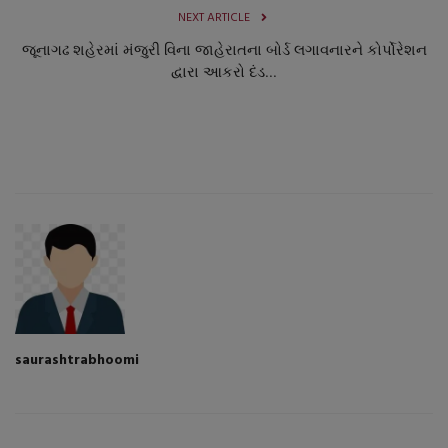
NEXT ARTICLE
જૂનાગઢ શહેરમાં મંજુરી વિના જાહેરાતના બોર્ડ લગાવનારને કોર્પોરેશન
દ્વારા આકરો દંડ...
saurashtrabhoomi