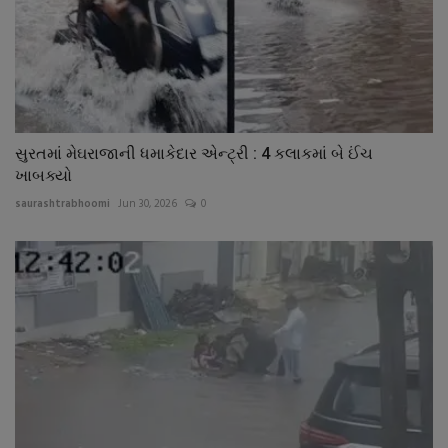
સુરતમાં મેઘરાજાની ધમાકેદાર એન્ટ્રી : 4 કલાકમાં બે ઈંચ
ખાબક્યો
saurashtrabhoomi
Jun 30, 2026
0