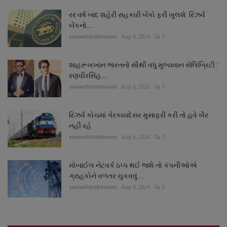
રર વર્ષ બાદ શહેરી સહકારી બેંકો ફરી ખુલશે રિઝર્વ
બેંકનો...
saurashtrabhoomi
Aug 6, 2026
0
શાહરૂખખાન ભારતનો સૌથી વધુ મુલ્યવાન સેલિબ્રિટી :
રણવીરસિંહ...
saurashtrabhoomi
Aug 6, 2026
0
રિઝર્વ કોચમાં ગેરકાયદેસર મુસાફરી કરી તો હવે ખૈર
નહીં રહે
saurashtrabhoomi
Aug 6, 2026
0
મોબાઈલ નેટવર્ક ઠપ્પ થઈ જશે તો કંપનીઓએ
ગ્રાહકોને વળતર ચુકવવું...
saurashtrabhoomi
Aug 6, 2026
0