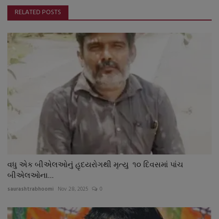
RELATED POSTS
વધુ એક બીએલઓનું હૃદયરોગથી મૃત્યુ ૧૦ દિવસમાં પાંચ
બીએલઓના...
saurashtrabhoomi
Nov 28, 2025
0