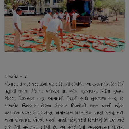
About Author
Contact
Dipotsav Special
આંતરરાષ્ટ્રીય
રાષ્ટ્રીય
ગુજરાત
રાજકોટ તા.૮
ચોમાસામાં ભારે વરસાદમાં પૂર સહિતની સંભવિત આપાતકાલીન સ્થિતિને
જુનાગઢ
પહોંચી વળવા જિલ્લા કલેક્ટર ડો. ઓમ પ્રકાશના નિર્દેશ મુજબ,
જિલ્લા ડિઝાસ્ટર તંત્ર આગોતરી તૈયારી સાથે સુસજ્જ બન્યું છે.
Support US
રાજકોટ જિલ્લામાં છેલ્લા કેટલાક દિવસોથી સતત વરસી રહેલા
વરસાદના પરિણામે ગ્રામીણ, અંતરિયાળ વિસ્તારોમાં પાણી ભરાવું, નદી-
નાળા છલકાવા, કોઝવે પરથી પાણી વહેવું જેવી સ્થિતિનું નિર્માણ થઈ
બજારના સમાચાર
શકે તેવી સંભાવના રહેલી છે. આ સંજોગોમાં અસરગ્રસ્ત લોકોના