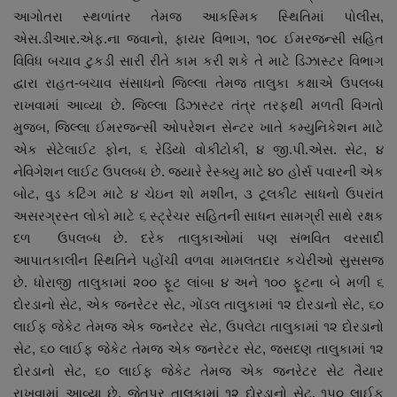
આગોતરા સ્થળાંતર તેમજ આકસ્મિક સ્થિતિમાં પોલીસ,
નાણાંકીય સમાચાર
એસ.ડીઆર.એફ.ના જવાનો, ફાયર વિભાગ, ૧૦૮ ઈમરજન્સી સહિત
વિવિધ બચાવ ટુકડી સારી રીતે કામ કરી શકે તે માટે ડિઝાસ્ટર વિભાગ
સ્થાનિક સમાચાર
દ્વારા રાહત-બચાવ સંસાધનો જિલ્લા તેમજ તાલુકા કક્ષાએ ઉપલબ્ધ
રાખવામાં આવ્યા છે. જિલ્લા ડિઝાસ્ટર તંત્ર તરફથી મળતી વિગતો
સ્પોર્ટ્સ
મુજબ, જિલ્લા ઈમરજન્સી ઓપરેશન સેન્ટર ખાતે કમ્યુનિકેશન માટે
એક સેટેલાઈટ ફોન, ૬ રેડિયો વોકીટોકી, ૪ જી.પી.એસ. સેટ, ૪
રાશિફળ
નેવિગેશન લાઈટ ઉપલબ્ધ છે. જયારે રેસ્ક્યુ માટે ૪૦ હોર્સ પવારની એક
બોટ, વુડ કટિંગ માટે ૪ ચેઇન શો મશીન, ૩ ટૂલકીટ સાધનો ઉપરાંત
ગુનાખોરી
અસરગ્રસ્ત લોકો માટે ૬ સ્ટ્રેચર સહિતની સાધન સામગ્રી સાથે રક્ષક
દળ ઉપલબ્ધ છે. દરેક તાલુકાઓમાં પણ સંભવિત વરસાદી
બોલિવૂડ
આપાતકાલીન સ્થિતિને પહોંચી વળવા મામલતદાર કચેરીઓ સુસસજ
છે. ધોરાજી તાલુકામાં ૨૦૦ ફૂટ લાંબા ૪ અને ૧૦૦ ફૂટના બે મળી ૬
સ્વાસ્થ્ય
દોરડાનો સેટ, એક જનરેટર સેટ, ગોંડલ તાલુકામાં ૧૨ દોરડાનો સેટ, ૬૦
લાઈફ જેકેટ તેમજ એક જનરેટર સેટ, ઉપલેટા તાલુકામાં ૧૨ દોરડાનો
સેટ, ૬૦ લાઈફ જેકેટ તેમજ એક જનરેટર સેટ, જસદણ તાલુકામાં ૧૨
દોરડાનો સેટ, ૬૦ લાઈફ જેકેટ તેમજ એક જનરેટર સેટ તૈયાર
રાખવામાં આવ્યા છે. જેતપુર તાલુકામાં ૧૨ દોરડાનો સેટ, ૧૫૦ લાઈફ