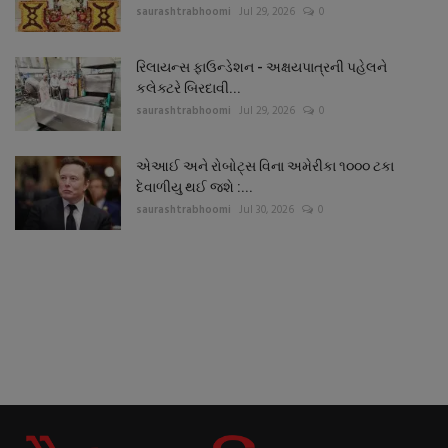
saurashtrabhoomi
Jul 29, 2026
0
રિલાયન્સ ફાઉન્ડેશન - અક્ષયપાત્રની પહેલને
કલેક્ટરે બિરદાવી...
saurashtrabhoomi
Jul 29, 2026
0
એઆઈ અને રોબોટ્સ વિના અમેરીકા ૧૦૦૦ ટકા
દેવાળીયુ થઈ જશે :...
saurashtrabhoomi
Jul 30, 2026
0