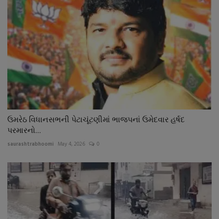
ઉમરેઠ વિધાનસભની પેટાચૂંટણીમાં ભાજપનાં ઉમેદવાર હર્ષદ
પરમારનો...
saurashtrabhoomi
May 4, 2026
0