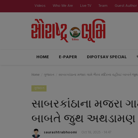
Videos
Who We Are
Live TV
Team
Guest Author
HOME
E-PAPER
DIPOTSAV SPECIAL
Home
ગુજરાત
સાબરકાંઠાના મજરા ગામે ભૈરવ મંદિરના વહીવટ બાબતે જ
ગુજરાત
સાબરકાંઠાના મજરા ગામ
બાબતે જુથ અથડામણ 
saurashtrabhoomi
Oct 18, 2025 - 14:47