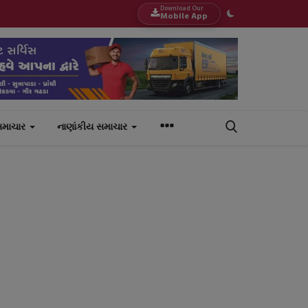
Download Our
Mobile App
સમાચાર
નાણાંકીય સમાચાર