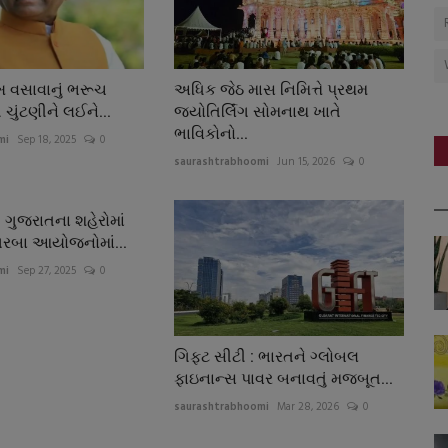
 વસાવાનું ભરૂચ
અધિક જેઠ માસ નિમિત્તે પ્રથમ
ી ચુંટણીને લઈને...
જ્યોતિર્લિંગ સોમનાથ ખાતે
ભાવિકોનો...
mi
Sep 18, 2025
0
saurashtrabhoomi
Jun 15, 2026
0
 ગુજરાતના શહેરોમાં
ગરબા આયોજનોમાં...
mi
Sep 27, 2025
0
ગિફ્ટ સીટી : ભારતને ગ્લોબલ
ફાઇનાન્સ પાવર બનાવતું મજબૂત...
saurashtrabhoomi
Mar 28, 2026
0