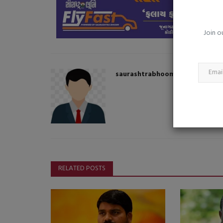
ઈરાને અખાતના દેશોને ધમકી આપી :
અમેરીકાએ હુમલો કર્યો...
Join o
saurashtrabhoomi
Aug 6, 2026
0
saurashtrabhoomi
RELATED POSTS