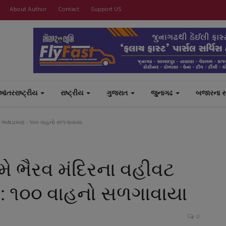
About Author
Contact
Support US
આંતરરાષ્ટ્રીય
રાષ્ટ્રીય
ગુજરાત
જુનાગઢ
બજારના 
ુથ અથડામણ : ૧૦૦ વાહનો સળગાવાયા
ે ભૈરવ મંદિરના વહીવટ
: ૧૦૦ વાહનો સળગાવાયા
0