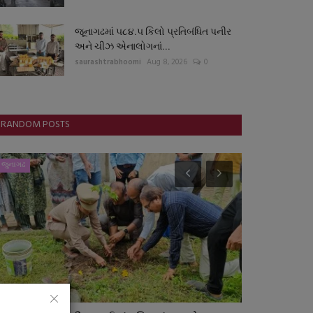
જૂનાગઢમાં ૫૮૪.૫ કિલો પ્રતિબંધિત પનીર
અને ચીઝ એનાલોગનાં...
saurashtrabhoomi
Aug 8, 2026
0
RANDOM POSTS
જુનાગઢ
સ્પોર્ટ્સ