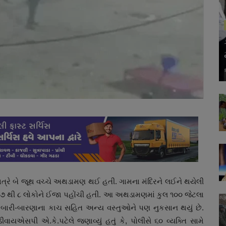
રાત્રે બે જૂથ વચ્ચે અથડામણ થઈ હતી. ગામના મંદિરને લઈને થયેલી
ં ૭ થી ૮ લોકોને ઈજા પહોંચી હતી. આ અથડામણમાં કુલ ૧૦૦ જેટલા
ના બારી-બારણાના કાચ સહિત અન્ય વસ્તુઓને પણ નુકસાન થયું છે.
યએસપી એ.કે.પટેલે જણાવ્યું હતું કે, પોલીસે ૬૦ વ્યક્તિ સામે