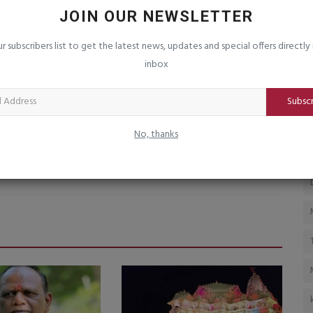
 જાે
માંગરોળ બંદરે ખારવા સમાજની સંસ્થાઓના
જ
JOIN OUR NEWSLETTER
સંયુક્ત ઉપક્રમે બ્લડ...
વ
ur subscribers list to get the latest news, updates and special offers directly 
saurashtrabhoomi
Aug 7, 2026
0
sa
inbox
Subsc
No, thanks