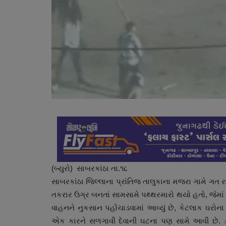
(બ્યુરો) સાબરકાંઠા તા.૧૮
સાબરકાંઠા જિલ્લાના પ્રાંતિજ તાલુકાના મજરા ગામે ગત 
તકરાર ઉગ્ર બનતાં સામસામે પથ્થરમારો થયો હતો, જેમા
વાહનને નુકસાન પહોંચાડવામાં આવ્યું છે, કેટલાક ઘરો
એક કારને સળગાવી દેવાની ઘટના પણ સામે આવી છે. ડીવા