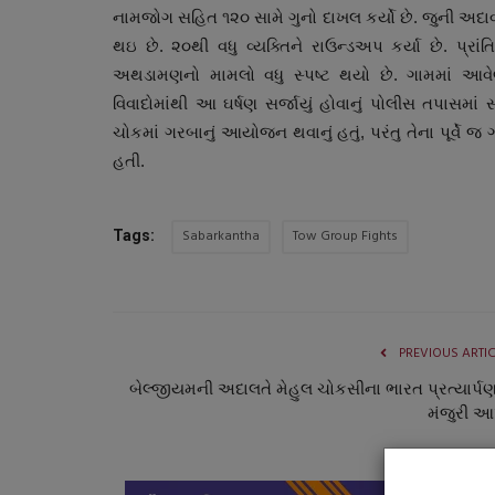
નામજોગ સહિત ૧૨૦ સામે ગુનો દાખલ કર્યો છે. જુની અ
થઇ છે. ૨૦થી વધુ વ્યક્તિને રાઉન્ડઅપ કર્યા છે. પ્રા
અથડામણનો મામલો વધુ સ્પષ્ટ થયો છે. ગામમાં આવે
વિવાદોમાંથી આ ઘર્ષણ સર્જાયું હોવાનું પોલીસ તપાસમાં 
ચોકમાં ગરબાનું આયોજન થવાનું હતું, પરંતુ તેના પૂર્વ
હતી.
Sabarkantha
Tow Group Fights
Tags:
આંતરરાષ્ટ્રીય
PREVIOUS ARTI
બેલ્જીયમની અદાલતે મેહુલ ચોકસીના ભારત પ્રત્યાર્પણ
મંજુરી આ