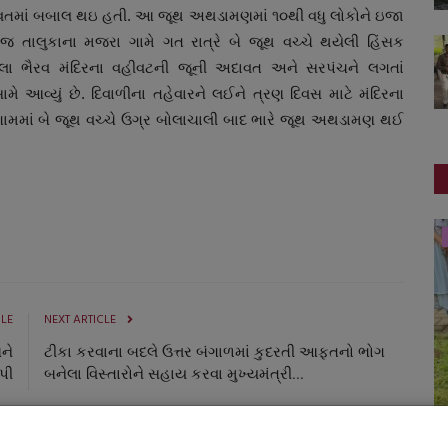
દાવતમાં બબાલ થઇ હતી. આ જૂથ અથડામણમાં ૧૦થી વધુ લોકોને ઇજા
ંતિજ તાલુકાના મજરા ગામે ગત રાત્રે બે જૂથ વચ્ચે થયેલી હિંસક
લા ભૈરવ મંદિરના વહીવટની જૂની અદાવત અને સરપંચને લગતાં
સામે આવ્યું છે. દિવાળીના તહેવારને લઈને ત્રણ દિવસ માટે મંદિરના
ે જ ગામમાં બે જૂથ વચ્ચે ઉગ્ર બોલાચાલી બાદ ભારે જૂથ અથડામણ થઈ
સ્થાનિક સમાચાર
CLE
NEXT ARTICLE
ને
ટીકા કરવાના બદલે ઉત્તર બંગાળમાં કુદરતી આફતનો ભોગ
પી
બનેલા વિસ્તારોને સહાય કરવા મુખ્યમંત્રી...