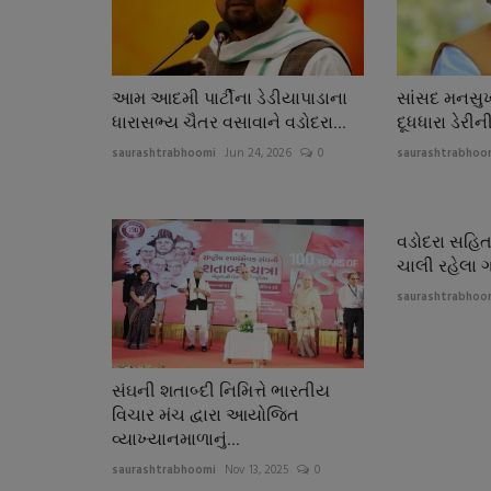
આમ આદમી પાર્ટીના ડેડીયાપાડાના
સાંસદ મનસુખ
ધારાસભ્ય ચૈતર વસાવાને વડોદરા...
દૂધધારા ડેરીન
saurashtrabhoomi
Jun 24, 2026
0
saurashtrabhoo
વડોદરા સહિત
ચાલી રહેલા 
saurashtrabhoo
સંઘની શતાબ્દી નિમિત્તે ભારતીય
વિચાર મંચ દ્વારા આયોજિત
વ્યાખ્યાનમાળાનું...
saurashtrabhoomi
Nov 13, 2025
0