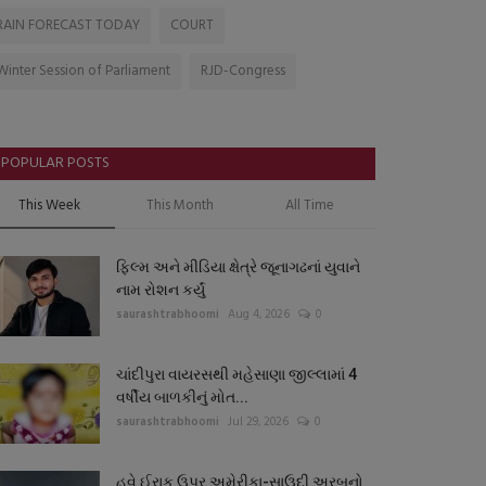
RAIN FORECAST TODAY
COURT
Winter Session of Parliament
RJD-Congress
POPULAR POSTS
This Week
This Month
All Time
ફિલ્મ અને મીડિયા ક્ષેત્રે જૂનાગઢનાં યુવાને
નામ રોશન કર્યું
saurashtrabhoomi
Aug 4, 2026
0
ચાંદીપુરા વાયરસથી મહેસાણા જીલ્લામાં 4
વર્ષીય બાળકીનું મોત...
saurashtrabhoomi
Jul 29, 2026
0
હવે ઈરાક ઉપર અમેરીકા-સાઉદી અરબનો