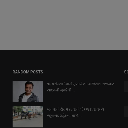
RANDOM POSTS
S
૧૬ કરોડના દેવામાં ફસાયેલા અભિનેતા રાજપાલ
યાદવની મુશ્કેલી...
મનપાનાં ઢોર પકડવાનાં પોકળ દાવા વચ્ચે
જૂનાગઢ શહેરનાં માર્ગો...