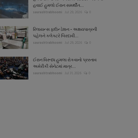
હવાઈ હુમલો ઈરાન સમર્થીત...
saurashtrabhoomi
Jul 29, 2026
0
રિલાયન્સ ફાઉન્ડેશન - અક્ષયપાત્રની
પહેલને કલેક્ટરે બિરદાવી...
saurashtrabhoomi
Jul 29, 2026
0
ઈરાન વિરૂધ્ધ હુમલા રોકવાનો પ્રસ્તાવ
અમેરીકી સેનેટમાં માત્ર...
saurashtrabhoomi
Jul 31, 2026
0