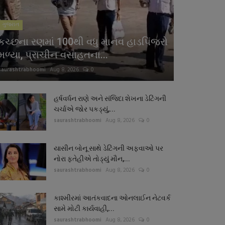
ગુજરાત
કચ્છના રણમાં 100થી વધુ માનવ હાડપિંજરો
મળ્યા, પ્રાચીન વસાહતના...
saurashtrabhoomi
Aug 8, 2026
0
હર્ષવર્ધન રાણે અને સંજિદા શેખના ડેટિંગની
ચર્ચાએ જોર પકડ્યું,...
saurashtrabhoomi
Aug 8, 2026
0
યાસીન બોનૂ સાથે ડેટિંગની અફવાઓ પર
નોરા ફતેહીએ તોડ્યું મૌન,...
saurashtrabhoomi
Aug 8, 2026
0
કાશ્મીરમાં આતંકવાદના ઓનલાઈન નેટવર્ક
સામે મોટી કાર્યવાહી,...
saurashtrabhoomi
Aug 8, 2026
0